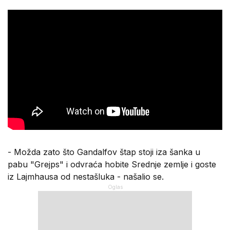
- Možda zato što Gandalfov štap stoji iza šanka u
pabu "Grejps" i odvraća hobite Srednje zemlje i goste
iz Lajmhausa od nestašluka - našalio se.