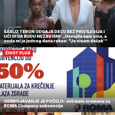
ŠARLIZ TERON ODGAJA DECU BEZ PRIVILEGIJA I
UČI IH DA BUDU NEZAVISNI: „Usvojila sam sina, a
onda mi je jednog dana rekao: "Ja nisam dečak’“
ŽIVOT PLUS
ODBROJAVANJE JE POČELO: Još malo vremena za
ROMA Company subvencije