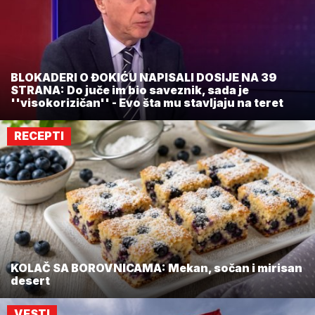
BLOKADERI O ĐOKIĆU NAPISALI DOSIJE NA 39
STRANA: Do juče im bio saveznik, sada je
''visokorizičan'' - Evo šta mu stavljaju na teret
RECEPTI
KOLAČ SA BOROVNICAMA: Mekan, sočan i mirisan
desert
VESTI