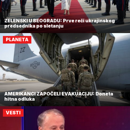
ZELENSKI U BEOGRADU: Prve reči ukrajinskog
predsednika po sletanju
PLANETA
AMERIKANCI ZAPOČELI EVAKUACIJU: Doneta
hitna odluka
VESTI