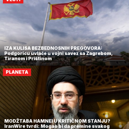
IZA KULISA BEZBEDNOSNIH PREGOVORA:
Podgoricu uvlače u vojni savez sa Zagrebom,
Tiranom i Prištinom
PLANETA
MODŽTABA HAMNEI U KRITIČNOM STANJU?
IranWire tvrdi: Mogao bi da premine svakog