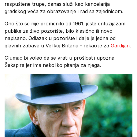
raspuštene trupe, danas služi kao kancelarija
gradskog veća za obrazovanje i rad sa zajednicom.
Ono što se nije promenilo od 1961. jeste entuzijazam
publike za živo pozorište, bilo klasično ili novo
napisano. Odlazak u pozorište i dalje je jedna od
glavnih zabava u Velikoj Britaniji - rekao je za
Gardijan
.
Glumac bi voleo da se vrati u prošlost i upozna
Šekspira jer ima nekoliko pitanja za njega.