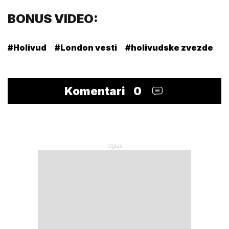
BONUS VIDEO:
#Holivud
#London vesti
#holivudske zvezde
#
Komentari
0