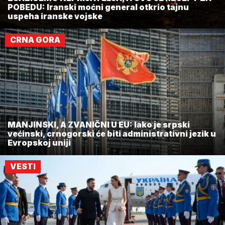
POBEDU: Iranski moćni general otkrio tajnu
uspeha iranske vojske
CRNA GORA
MANJINSKI, A ZVANIČNI U EU: Iako je srpski
većinski, crnogorski će biti administrativni jezik u
Evropskoj uniji
VESTI