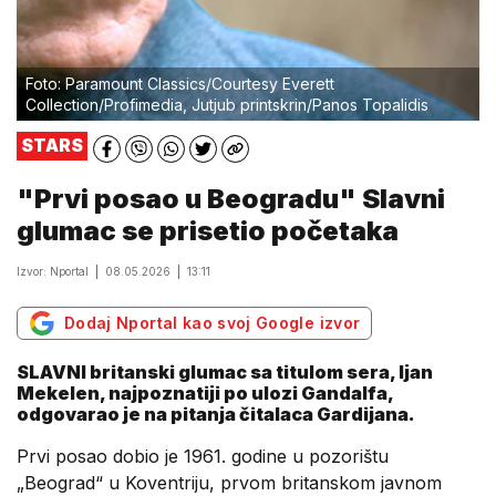
Foto: Paramount Classics/Courtesy Everett
Collection/Profimedia, Jutjub printskrin/Panos Topalidis
STARS
"Prvi posao u Beogradu" Slavni
glumac se prisetio početaka
Izvor: Nportal
08.05.2026
13:11
Dodaj Nportal kao svoj Google izvor
SLAVNI britanski glumac sa titulom sera, Ijan
Mekelen, najpoznatiji po ulozi Gandalfa,
odgovarao je na pitanja čitalaca Gardijana.
Prvi posao dobio je 1961. godine u pozorištu
„Beograd“ u Koventriju, prvom britanskom javnom