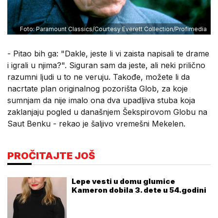
Foto: Paramount Classics/Courtesy Everett Collection/Profimedia
- Pitao bih ga: "Dakle, jeste li vi zaista napisali te drame
i igrali u njima?". Siguran sam da jeste, ali neki prilično
razumni ljudi u to ne veruju. Takođe, možete li da
nacrtate plan originalnog pozorišta Glob, za koje
sumnjam da nije imalo ona dva upadljiva stuba koja
zaklanjaju pogled u današnjem Šekspirovom Globu na
Saut Benku - rekao je šaljivo vremešni Mekelen.
PROČITAJTE JOŠ
Lepe vesti u domu glumice
Kameron dobila 3. dete u 54.godini