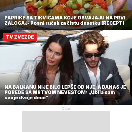
PAPRIKE SA TIKVICAMA KOJE OSVAJAJU NA PRVI
ZALOGAJ: Posni ručak za čistu desetku (RECEPT)
TV ZVEZDE
NA BALKANU NIJE BILO LEPŠE OD NJE, A DANAS JE
POREDE SA MRTVOM NEVESTOM: „Ubila sam
svoje dvoje dece“