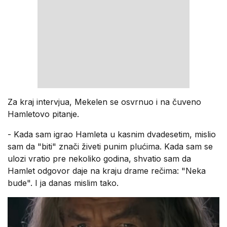
Za kraj intervjua, Mekelen se osvrnuo i na čuveno
Hamletovo pitanje.
- Kada sam igrao Hamleta u kasnim dvadesetim, mislio
sam da "biti" znači živeti punim plućima. Kada sam se
ulozi vratio pre nekoliko godina, shvatio sam da
Hamlet odgovor daje na kraju drame rečima: "Neka
bude". I ja danas mislim tako.