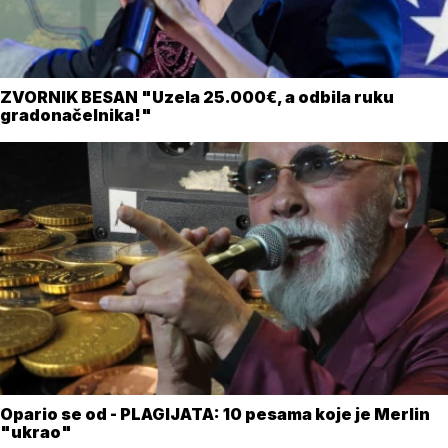
ZVORNIK BESAN "Uzela 25.000€, a odbila ruku
gradonačelnika!"
Opario se od - PLAGIJATA: 10 pesama koje je Merlin
"ukrao"