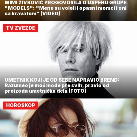
MIMI ŽIVKOVIĆ PROGOVORILA O USPEHU GRUPE
"MODELS": "Mene su voleli i opasni momci i oni
sa kravatom" (VIDEO)
TV ZVEZDE
UMETNIK KOJI JE OD SEBE NAPRAVIO BREND:
Razumeo je moć mode pre svih, pravio od
proizoda umetnička dela (FOTO)
HOROSKOP