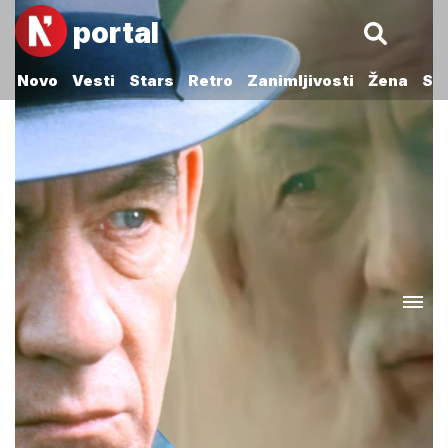
portal
Novo
Vesti
Stars
Retro
Zanimljivosti
Žena
Sp