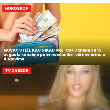
HOROSKOP
NOVAC STIŽE KAO NIKAD PRE: Ova 3 znaka od 15.
avgusta konačno pune novčanike i više ne brinu o
dugovima
TV ZVEZDE