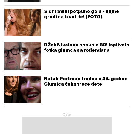
Sidni Svini potpuno gola - bujne
grudi na izvol'te! (FOTO)
DŽek Nikolson napunio 89! Isplivala
fotka glumca sa rođendana
Natali Portman trudna u 44. godini:
Glumica čeka treće dete