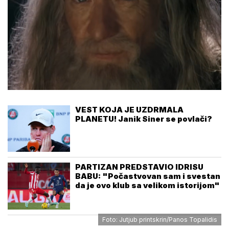
VEST KOJA JE UZDRMALA
PLANETU! Janik Siner se povlači?
PARTIZAN PREDSTAVIO IDRISU
BABU: "Počastvovan sam i svestan
da je ovo klub sa velikom istorijom"
Foto: Jutjub printskrin/Panos Topalidis