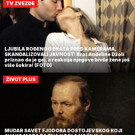
TV ZVEZDE
LJUBILA ROĐENOG BRATA PRED KAMERAMA,
SKANDALIZOVALI JAVNOST: Brat Anđeline Džoli
priznao da je gej, a reakcija njegove bivše žene još
više šokira! (FOTO)
ŽIVOT PLUS
MUDAR SAVET FJODORA DOSTOJEVSKOG KOJI