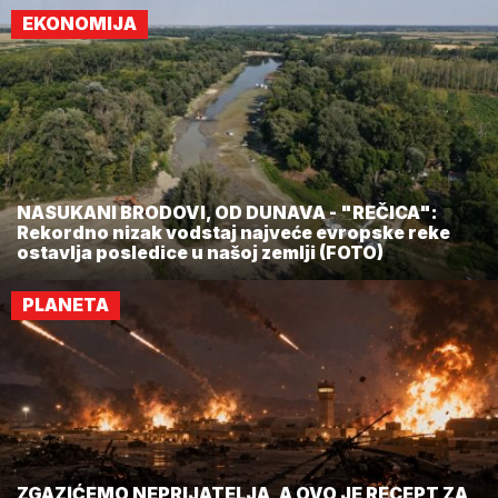
EKONOMIJA
NASUKANI BRODOVI, OD DUNAVA - "REČICA":
Rekordno nizak vodstaj najveće evropske reke
ostavlja posledice u našoj zemlji (FOTO)
PLANETA
ZGAZIĆEMO NEPRIJATELJA, A OVO JE RECEPT ZA