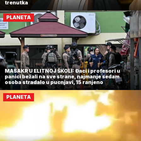
trenutka
PLANETA
MASAKR U ELITNOJ ŠKOLI: Đaci i profesori u
panici bežali na sve strane, najmanje sedam
osoba stradalo u pucnjavi, 15 ranjeno
PLANETA