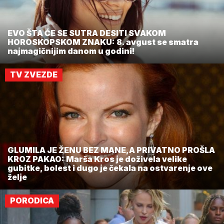
EVO ŠTA ĆE SE SUTRA DESITI SVAKOM
HOROSKOPSKOM ZNAKU: 8. avgust se smatra
najmagičnijim danom u godini!
TV ZVEZDE
GLUMILA JE ŽENU BEZ MANE,A PRIVATNO PROŠLA
KROZ PAKAO: Marša Kros je doživela velike
gubitke, bolest i dugo je čekala na ostvarenje ove
želje
PORODICA