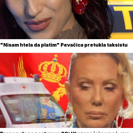
"Nisam htela da platim" Pevačica pretukla taksistu