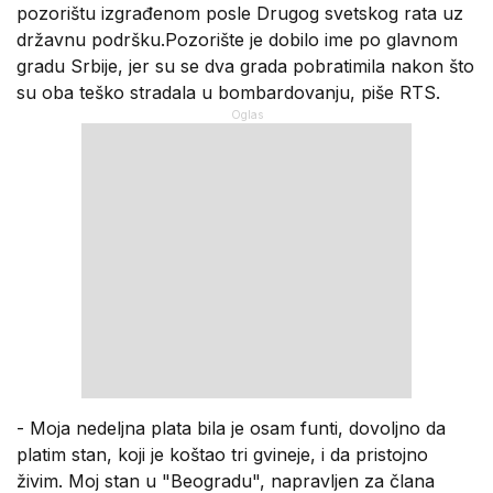
pozorištu izgrađenom posle Drugog svetskog rata uz
državnu podršku.Pozorište je dobilo ime po glavnom
gradu Srbije, jer su se dva grada pobratimila nakon što
su oba teško stradala u bombardovanju, piše RTS.
- Moja nedeljna plata bila je osam funti, dovoljno da
platim stan, koji je koštao tri gvineje, i da pristojno
živim. Moj stan u "Beogradu", napravljen za člana