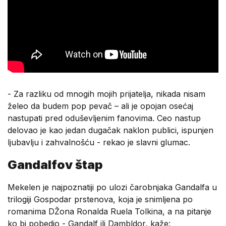
- Za razliku od mnogih mojih prijatelja, nikada nisam
želeo da budem pop pevač – ali je opojan osećaj
nastupati pred oduševljenim fanovima. Ceo nastup
delovao je kao jedan dugačak naklon publici, ispunjen
ljubavlju i zahvalnošću - rekao je slavni glumac.
Gandalfov štap
Mekelen je najpoznatiji po ulozi čarobnjaka Gandalfa u
trilogiji Gospodar prstenova, koja je snimljena po
romanima DŽona Ronalda Ruela Tolkina, a na pitanje
ko bi pobedio - Gandalf ili Dambldor, kaže: