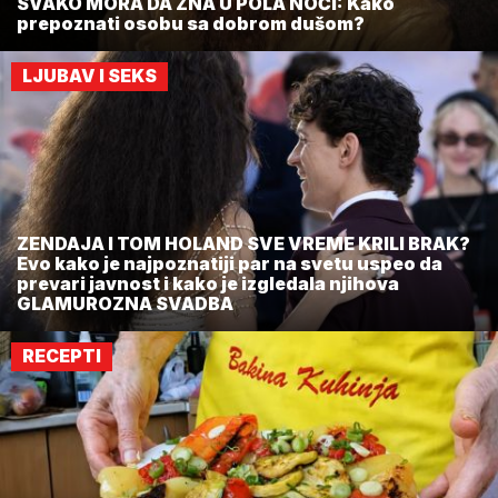
SVAKO MORA DA ZNA U POLA NOĆI: Kako
prepoznati osobu sa dobrom dušom?
LJUBAV I SEKS
ZENDAJA I TOM HOLAND SVE VREME KRILI BRAK?
Evo kako je najpoznatiji par na svetu uspeo da
prevari javnost i kako je izgledala njihova
GLAMUROZNA SVADBA
RECEPTI