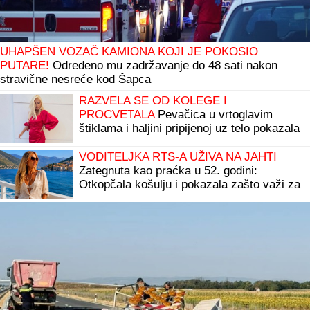
UHAPŠEN VOZAČ KAMIONA KOJI JE POKOSIO
PUTARE!
Određeno mu zadržavanje do 48 sati nakon
stravične nesreće kod Šapca
RAZVELA SE OD KOLEGE I
PROCVETALA
Pevačica u vrtoglavim
štiklama i haljini pripijenoj uz telo pokazala
figuru nakon dva porođaj (Foto)
VODITELJKA RTS-A UŽIVA NA JAHTI
Zategnuta kao praćka u 52. godini:
Otkopčala košulju i pokazala zašto važi za
jednu od najzgodnijih (Foto)