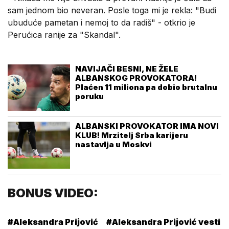
sam jednom bio neveran. Posle toga mi je rekla: "Budi
ubuduće pametan i nemoj to da radiš" - otkrio je
Perućica ranije za "Skandal".
NAVIJAČI BESNI, NE ŽELE
ALBANSKOG PROVOKATORA!
Plaćen 11 miliona pa dobio brutalnu
poruku
ALBANSKI PROVOKATOR IMA NOVI
KLUB! Mrzitelj Srba karijeru
nastavlja u Moskvi
BONUS VIDEO:
#Aleksandra Prijović
#Aleksandra Prijović vesti