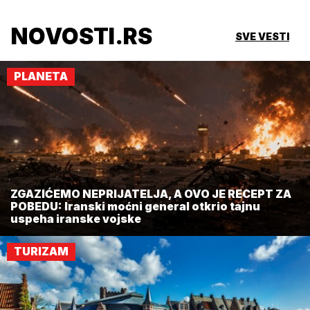
NOVOSTI.RS
SVE VESTI
PLANETA
ZGAZIĆEMO NEPRIJATELJA, A OVO JE RECEPT ZA
POBEDU: Iranski moćni general otkrio tajnu
uspeha iranske vojske
TURIZAM