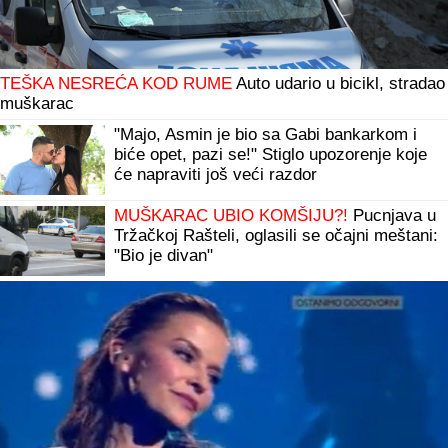
TEŠKA NESREĆA KOD RUME
Auto udario u bicikl, stradao
muškarac
"Majo, Asmin je bio sa Gabi bankarkom i
biće opet, pazi se!" Stiglo upozorenje koje
će napraviti još veći razdor
MUŠKARAC UBIO KOMŠIJU?!
Pucnjava u
Tržačkoj Rašteli, oglasili se očajni meštani:
"Bio je divan"