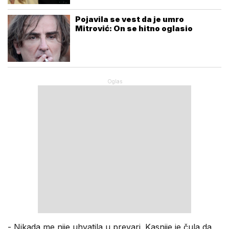
Pojavila se vest da je umro
Mitrović: On se hitno oglasio
- Nikada me nije uhvatila u prevari. Kasnije je čula da