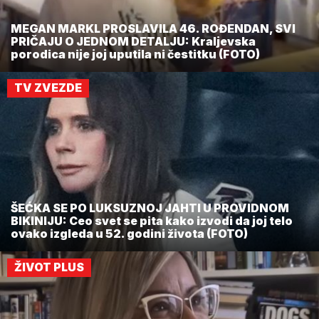
MEGAN MARKL PROSLAVILA 46. ROĐENDAN, SVI
PRIČAJU O JEDNOM DETALJU: Kraljevska
porodica nije joj uputila ni čestitku (FOTO)
TV ZVEZDE
ŠEĆKA SE PO LUKSUZNOJ JAHTI U PROVIDNOM
BIKINIJU: Ceo svet se pita kako izvodi da joj telo
ovako izgleda u 52. godini života (FOTO)
ŽIVOT PLUS