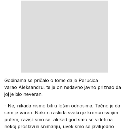
Godinama se pričalo o tome da je Perućica
varao Aleksandru, te je on nedavno javno priznao da
joj je bio neveran.
- Ne, nikada nismo bili u lošim odnosima. Tačno je da
sam je varao. Nakon raskida svako je krenuo svojim
putem, razišli smo se, ali kad god smo se videli na
nekoj proslavi ili snimanju, uvek smo se javili jedno