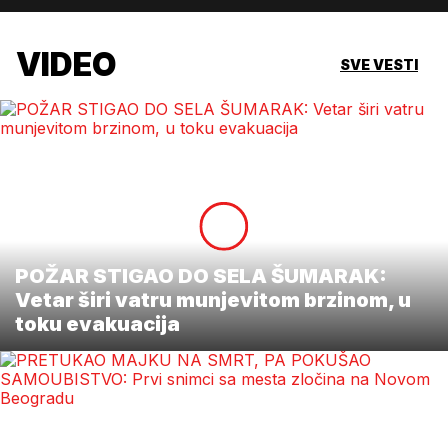
VIDEO
SVE VESTI
POŽAR STIGAO DO SELA ŠUMARAK:
Vetar širi vatru munjevitom brzinom, u
toku evakuacija