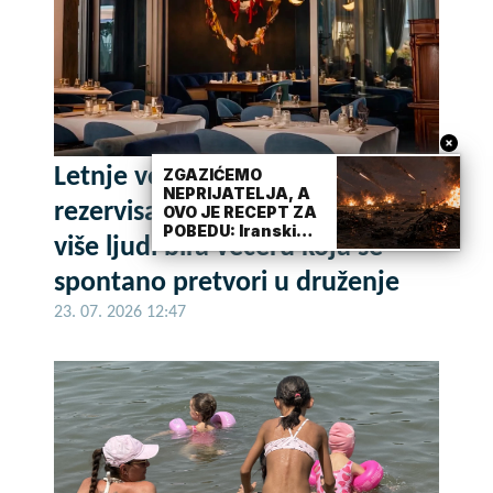
Letnje večeri u gradu više nisu
ZGAZIĆEMO
NEPRIJATELJA, A
rezervisane za vikend: Zašto sve
OVO JE RECEPT ZA
POBEDU: Iranski
više ljudi bira večeru koja se
moćni general
otkrio tajnu uspeha
spontano pretvori u druženje
iranske vojske
23. 07. 2026 12:47