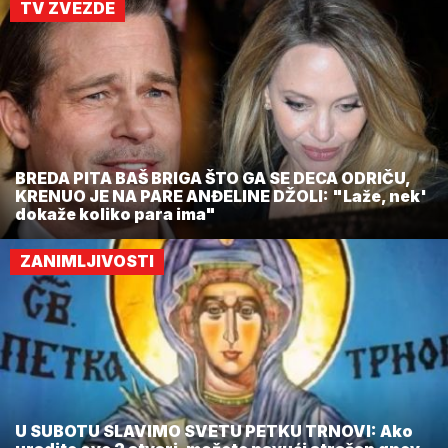
TV ZVEZDE
BREDA PITA BAŠ BRIGA ŠTO GA SE DECA ODRIČU,
KRENUO JE NA PARE ANĐELINE DŽOLI: "Laže, nek'
dokaže koliko para ima"
ZANIMLJIVOSTI
U SUBOTU SLAVIMO SVETU PETKU TRNOVI: Ako