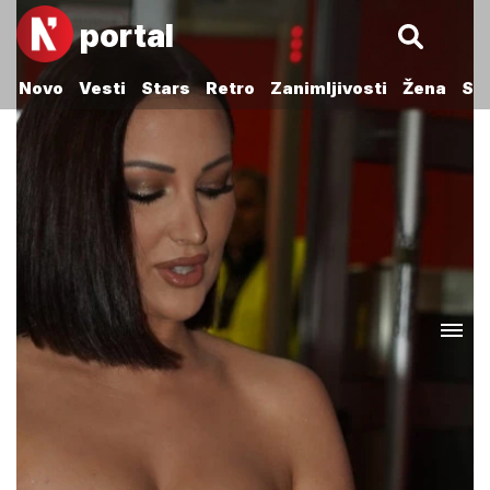
portal
Novo
Vesti
Stars
Retro
Zanimljivosti
Žena
Sp