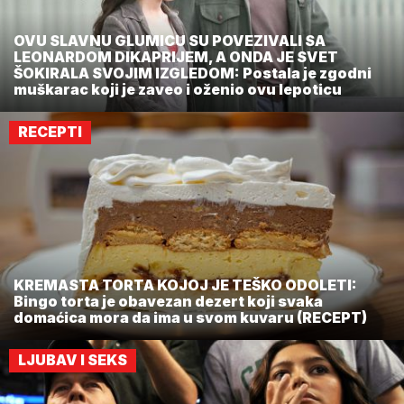
OVU SLAVNU GLUMICU SU POVEZIVALI SA
LEONARDOM DIKAPRIJEM, A ONDA JE SVET
ŠOKIRALA SVOJIM IZGLEDOM: Postala je zgodni
muškarac koji je zaveo i oženio ovu lepoticu
RECEPTI
KREMASTA TORTA KOJOJ JE TEŠKO ODOLETI:
Bingo torta je obavezan dezert koji svaka
domaćica mora da ima u svom kuvaru (RECEPT)
LJUBAV I SEKS