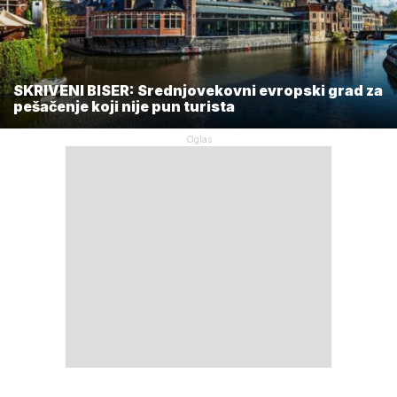
SKRIVENI BISER: Srednjovekovni evropski grad za
pešačenje koji nije pun turista