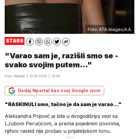
Foto: ATA images/A.A.
STARS
"Varao sam je, razišli smo se -
svako svojim putem..."
Izvor: Nportal
10.05.2026
19:08
Dodaj Nportal kao svoj Google izvor
"RASKINULI smo, tačno je da sam je varao..."
Aleksandra Prijović je bila u dvogodišnjoj vezi sa
LJubom Perućicom, a prema pojedinim izvorima,
njihov raskid nije prošao u prijateljskom tonu.