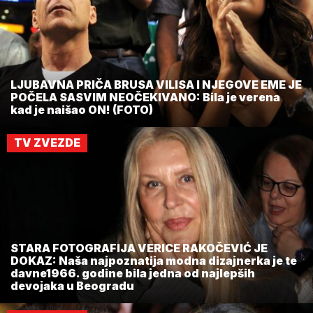
LJUBAVNA PRIČA BRUSA VILISA I NJEGOVE EME JE
POČELA SASVIM NEOČEKIVANO: Bila je verena
kad je naišao ON! (FOTO)
TV ZVEZDE
STARA FOTOGRAFIJA VERICE RAKOČEVIĆ JE
DOKAZ: Naša najpoznatija modna dizajnerka je te
davne1966. godine bila jedna od najlepših
devojaka u Beogradu