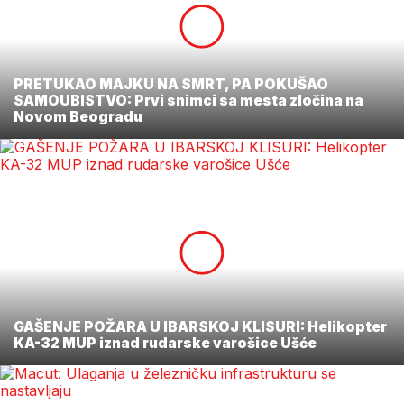
PRETUKAO MAJKU NA SMRT, PA POKUŠAO
SAMOUBISTVO: Prvi snimci sa mesta zločina na
Novom Beogradu
GAŠENJE POŽARA U IBARSKOJ KLISURI: Helikopter
KA-32 MUP iznad rudarske varošice Ušće