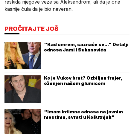
raskida njegove veze sa Aleksandrom, ali da je ona
kasnije čula da je bio neveran.
PROČITAJTE JOŠ
"Kad umrem, saznaće se..." Detalji
odnosa Jami i Đukanovića
Ko je Vukov brat? Ozbiljan frajer,
oženjen našom glumicom
"Imam intimne odnose na javnim
mestima, svrati u Košutnjak"