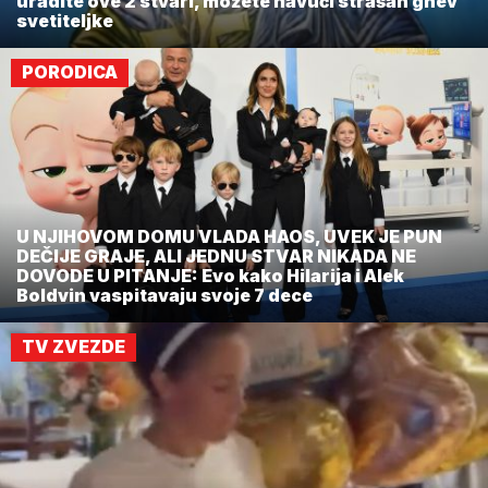
uradite ove 2 stvari, možete navući strašan gnev
svetiteljke
PORODICA
U NJIHOVOM DOMU VLADA HAOS, UVEK JE PUN
DEČIJE GRAJE, ALI JEDNU STVAR NIKADA NE
DOVODE U PITANJE: Evo kako Hilarija i Alek
Boldvin vaspitavaju svoje 7 dece
TV ZVEZDE