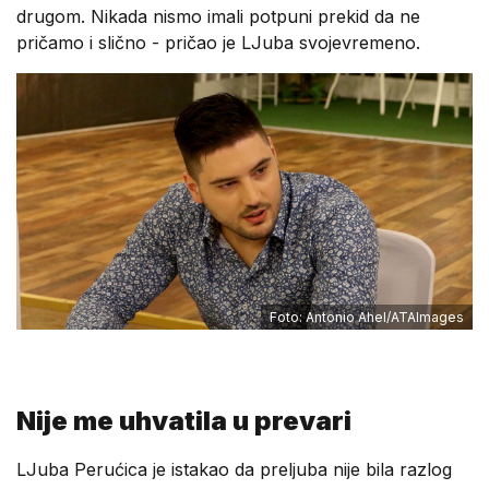
drugom. Nikada nismo imali potpuni prekid da ne
pričamo i slično - pričao je LJuba svojevremeno.
Foto: Antonio Ahel/ATAImages
Nije me uhvatila u prevari
LJuba Perućica je istakao da preljuba nije bila razlog