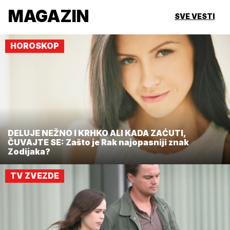
MAGAZIN
SVE VESTI
HOROSKOP
DELUJE NEŽNO I KRHKO ALI KADA ZAĆUTI,
ČUVAJTE SE: Zašto je Rak najopasniji znak
Zodijaka?
TV ZVEZDE