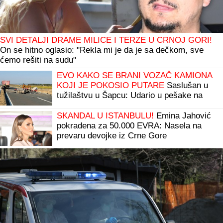
SVI DETALJI DRAME MILICE I TERZE U CRNOJ GORI!
On se hitno oglasio: "Rekla mi je da je sa dečkom, sve
ćemo rešiti na sudu"
EVO KAKO SE BRANI VOZAČ KAMIONA
KOJI JE POKOSIO PUTARE
Saslušan u
tužilaštvu u Šapcu: Udario u pešake na
putu, pa završio kod metalne ograde
SKANDAL U ISTANBULU!
Emina Jahović
pokradena za 50.000 EVRA: Nasela na
prevaru devojke iz Crne Gore