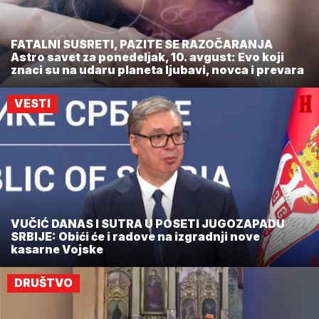
FATALNI SUSRETI, PAZITE SE RAZOČARANJA
Astro savet za ponedeljak, 10. avgust: Evo koji
znaci su na udaru planeta ljubavi, novca i prevara
VESTI
VUČIĆ DANAS I SUTRA U POSETI JUGOZAPADU
SRBIJE: Obići će i radove na izgradnji nove
kasarne Vojske
DRUŠTVO