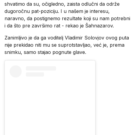
shvatimo da su, očigledno, zaista odlučni da održe
dugoročnu pat-poziciju. I u našem je interesu,
naravno, da postignemo rezultate koji su nam potrebni
i da što pre završimo rat - rekao je Šahnazarov.
Zanimljivo je da ga voditelj Vladimir Solovjov ovog puta
nije prekidao niti mu se suprotstavljao, već je, prema
snimku, samo stajao pognute glave.