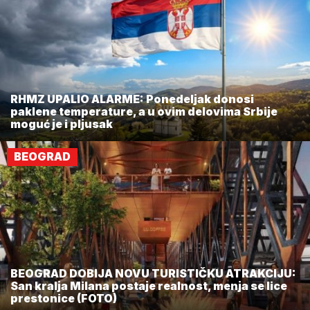
RHMZ UPALIO ALARME: Ponedeljak donosi
paklene temperature, a u ovim delovima Srbije
moguć je i pljusak
BEOGRAD
BEOGRAD DOBIJA NOVU TURISTIČKU ATRAKCIJU:
San kralja Milana postaje realnost, menja se lice
prestonice (FOTO)