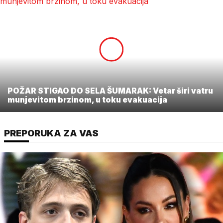
POŽAR STIGAO DO SELA ŠUMARAK: Vetar širi vatru
munjevitom brzinom, u toku evakuacija
PREPORUKA ZA VAS