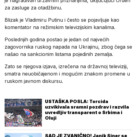
je nagrađivan državnim priznanjima, uključujući Orden
za zasluge za otadžbinu.
Blizak je Vladimiru Putinu i često se pojavljuje kao
komentator na režimskim televizijskim kanalima.
Poslednjih godina postao je jedan od najvećih
zagovornika ruskog napada na Ukrajinu, zbog čega se
našao na sankcionim listama pojedinih zemalja.
Zato se njegova izjava, izrečena na državnoj televiziji,
smatra neuobičajenom i mogućim znakom promene u
ruskom javnom diskursu.
USTAŠKA POSLA: Torcida
uzvikivala sramni pozdrav i razvila
uvredljiv transparent o Srbima i
Oluji
SAD JE ZVANIČNO! Janik Siner se