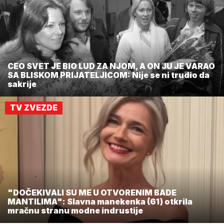
CEO SVET JE BIO LUD ZA NJOM, A ON JU JE VARAO
SA BLISKOM PRIJATELJICOM: Nije se ni trudio da
sakrije
TV ZVEZDE
"DOČEKIVALI SU ME U OTVORENIM BADE
MANTILIMA": Slavna manekenka (61) otkrila
mračnu stranu modne indrustije