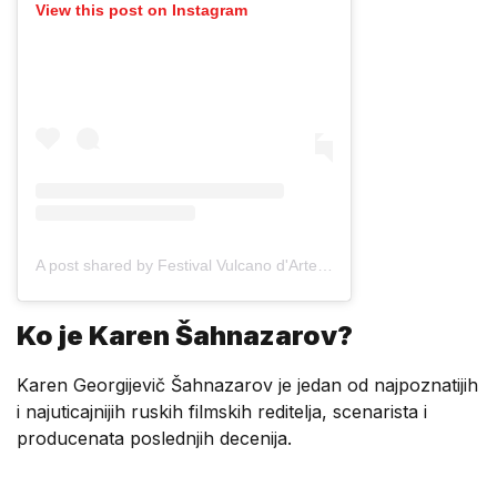
View this post on Instagram
A post shared by Festival Vulcano d'Arte (@festivalrussianapoli)
Ko je Karen Šahnazarov?
Karen Georgijevič Šahnazarov je jedan od najpoznatijih
i najuticajnijih ruskih filmskih reditelja, scenarista i
producenata poslednjih decenija.