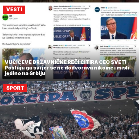
VESTI
VUČIĆEVE DRŽAVNIČKE REČI CITIRA CEO SVET!
Poštuju ga svi jer se ne dodvorava nikome i misli
jedino na Srbiju
SPORT