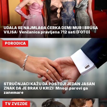
UDALA SE NAJMLAĐA ĆERKA DEMI MUR I BRUSA
VILISA: Venčanica pravljena 712 sati (FOTO)
PORODICA
STRUČNJACI KAŽU DA POSTOJI JEDAN JASAN
ZNAK DA JE BRAK U KRIZI: Mnogi parovi ga
zanemare
TV ZVEZDE