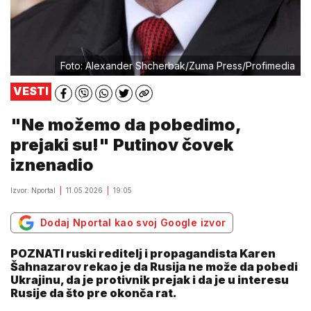
Foto: Alexander Shcherbak/Zuma Press/Profimedia
VESTI
"Ne možemo da pobedimo,
prejaki su!" Putinov čovek
iznenadio
Izvor: Nportal
11.05.2026
19:05
Dodaj Nportal kao svoj Google izvor
POZNATI ruski reditelj i propagandista Karen
Šahnazarov rekao je da Rusija ne može da pobedi
Ukrajinu, da je protivnik prejak i da je u interesu
Rusije da što pre okonča rat.