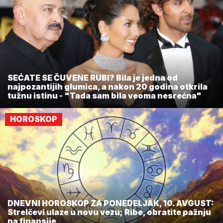
SEĆATE SE ČUVENE RUBI? Bila je jedna od
najpozantijih glumica, a nakon 20 godina otkrila
tužnu istinu - "Tada sam bila veoma nesrećna"
HOROSKOP
DNEVNI HOROSKOP ZA PONEDELJAK, 10. AVGUST:
Strelčevi ulaze u novu vezu; Ribe, obratite pažnju
na finansije