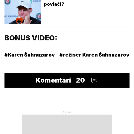
povlači?
BONUS VIDEO:
#Karen Šahnazarov
#režiser Karen Šahnazarov
Komentari
20