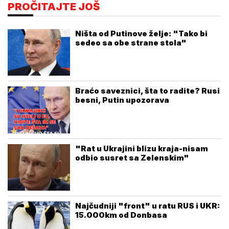
PROČITAJTE JOŠ
Ništa od Putinove želje: "Tako bi
sedeo sa obe strane stola"
Braćo saveznici, šta to radite? Rusi
besni, Putin upozorava
"Rat u Ukrajini blizu kraja-nisam
odbio susret sa Zelenskim"
Najčudniji "front" u ratu RUS i UKR:
15.000km od Donbasa