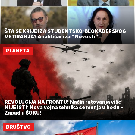
ŠTA SE KRIJE IZA STUDENTSKO-BLOKADERSKOG
VETIRANJA? Analitičari za "Novosti"
PLANETA
REVOLUCIJA NA FRONTU! Način ratovanja više
NIJE ISTI: Nova vojna tehnika se menja u hodu –
Zapad u ŠOKU!
DRUŠTVO