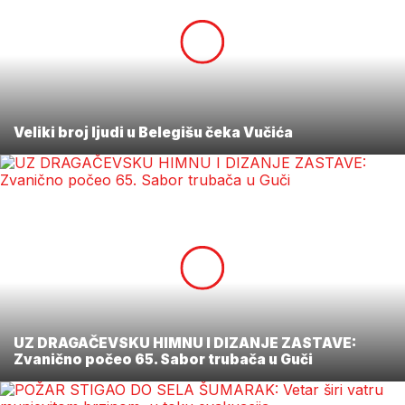
Veliki broj ljudi u Belegišu čeka Vučića
UZ DRAGAČEVSKU HIMNU I DIZANJE ZASTAVE:
Zvanično počeo 65. Sabor trubača u Guči