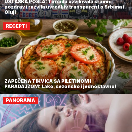
USTAŠKA POSLA: Torcida uzvikivala sramni
pozdrav i razvila uvredljiv transparent o Srbima i
Oluji
RECEPTI
ZAPEČENA TIKVICA SA PILETINOM I
PARADAJZOM: Lako, sezonsko i jednostavno!
PANORAMA