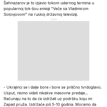
Šahnazarov je to izjavio tokom udarnog termina u
popularnoj tok-šou emisiji "Veče sa Vladimirom
Solovjovom" na ruskoj državnoj televiziji.
- Ukrajinci se i dalje bore i bore se prilično tvrdoglavo.
Usput, nismo videli nikakve masovne predaje...
Računaju na to da će izdržati uz podršku koju im
Zapad pruža. Izdržaće još 5-10 godina. Moramo da