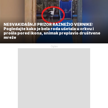
NESVAKIDAŠNJI PRIZOR RAZNEŽIO VERNIKE:
Pogledajte kako je bela roda ušetala u crkvu i
prošla pored ikona, snimak preplavio društvene
mreže