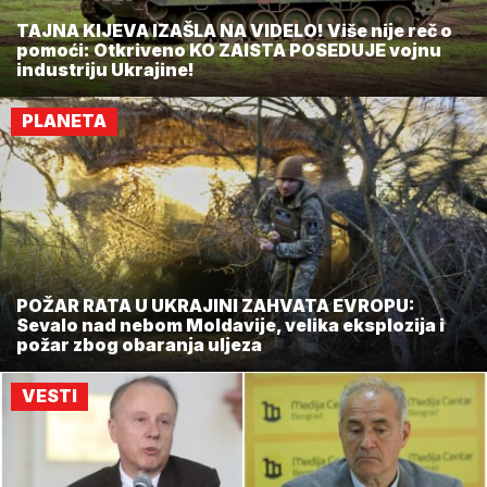
TAJNA KIJEVA IZAŠLA NA VIDELO! Više nije reč o
pomoći: Otkriveno KO ZAISTA POSEDUJE vojnu
industriju Ukrajine!
PLANETA
POŽAR RATA U UKRAJINI ZAHVATA EVROPU:
Sevalo nad nebom Moldavije, velika eksplozija i
požar zbog obaranja uljeza
VESTI