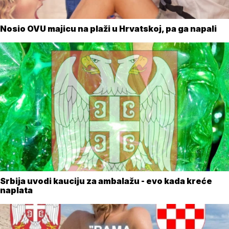
Nosio OVU majicu na plaži u Hrvatskoj, pa ga napali
Srbija uvodi kauciju za ambalažu - evo kada kreće
naplata