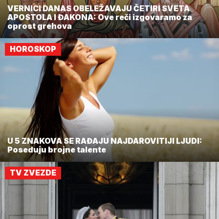
VERNICI DANAS OBELEŽAVAJU ČETIRI SVETA
APOSTOLA I ĐAKONA: Ove reči izgovaramo za
oprost grehova
HOROSKOP
U 5 ZNAKOVA SE RAĐAJU NAJDAROVITIJI LJUDI:
Poseduju brojne talente
TV ZVEZDE