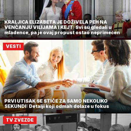
KRALJICA ELIZABETA JE DOŽIVELA PEH NA
VENČANJU VILIJAMA I KEJT: Svi su gledali u
mladence, pa je ovaj propust ostao neprimećen
VESTI
PRVI UTISAK SE STIČE ZA SAMO NEKOLIKO
SEKUNDI: Detalji koji odmah dolaze u fokus
TV ZVEZDE