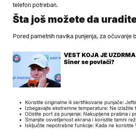
telefon potreban.
Šta još možete da uradit
Pored pametnih navika punjenja, za očuvanje ba
VEST KOJA JE UZDRMA
Siner se povlači?
Koristite originalne ili sertifikovane punjače: Je
Izbegavajte ekstremne temperature: Ne izlažite
Očistite port za punjenje: Nakupljena prašina i 
Smanjite osvetljenost ekrana i koristite tamni r
Isključite nepotrebne funkcije: Kada ne koristite Wi