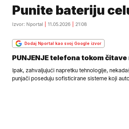
Punite bateriju ce
Izvor: Nportal
11.05.2026
21:08
Dodaj Nportal kao svoj Google izvor
PUNJENJE telefona tokom čitave n
Ipak, zahvaljujući napretku tehnologije, nekad
punjači poseduju sofisticirane sisteme koji au