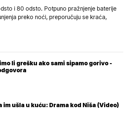
odsto i 80 odsto. Potpuno pražnjenje baterije
njenja preko noći, preporučuju se kraća,
imo li grešku ako sami sipamo gorivo -
odgovora
a im ušla u kuću: Drama kod Niša (Video)