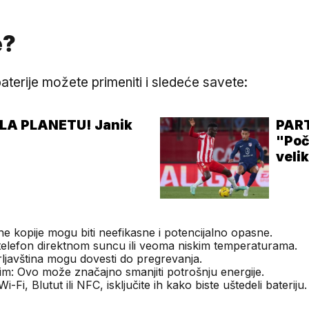
e?
terije možete primeniti i sledeće savete:
LA PLANETU! Janik
PART
"Poč
veli
ftine kopije mogu biti neefikasne i potencijalno opasne.
 telefon direktnom suncu ili veoma niskim temperaturama.
prljavština mogu dovesti do pregrevanja.
ežim: Ovo može značajno smanjiti potrošnju energije.
-Fi, Blutut ili NFC, isključite ih kako biste uštedeli bateriju.