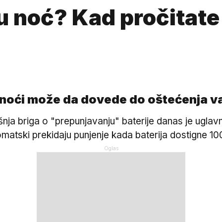
lu noć? Kad pročitate
oći može da dovede do oštećenja vaš
ašnja briga o "prepunjavanju" baterije danas je ugla
tomatski prekidaju punjenje kada baterija dostigne 