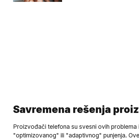
Savremena rešenja proi
Proizvođači telefona su svesni ovih problema i
"optimizovanog" ili "adaptivnog" punjenja. Ov