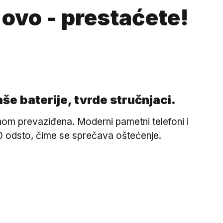
 ovo - prestaćete!
e baterije, tvrde stručnjaci.
vnom prevaziđena. Moderni pametni telefoni i
100 odsto, čime se sprečava oštećenje.