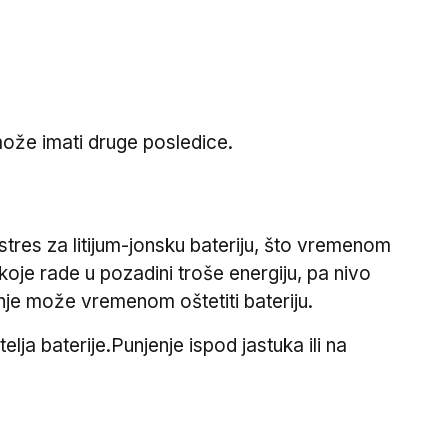
može imati druge posledice.
stres za litijum-jonsku bateriju, što vremenom
koje rade u pozadini troše energiju, pa nivo
je može vremenom oštetiti bateriju.
ja baterije.Punjenje ispod jastuka ili na