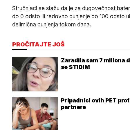
Stručnjaci se slažu da je za dugovečnost bater
do 0 odsto ili redovno punjenje do 100 odsto 
delimična punjenja tokom dana.
PROČITAJTE JOŠ
Zaradila sam 7 miliona d
se STIDIM
Pripadnici ovih PET prof
partnere