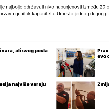
ije najbolje održavati nivo napunjenosti između 20 
ubrzava gubitak kapaciteta. Umesto jednog dugog pu
inara, ali svog posla
Prav
evo 
esija najviše varaju
Zmij