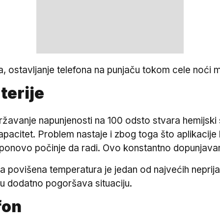
ja, ostavljanje telefona na punjaču tokom cele noći 
terije
državanje napunjenosti na 100 odsto stvara hemijski 
apacitet. Problem nastaje i zbog toga što aplikacije 
 ponovo počinje da radi. Ovo konstantno dopunjavan
povišena temperatura je jedan od najvećih neprijatel
u dodatno pogoršava situaciju.
fon