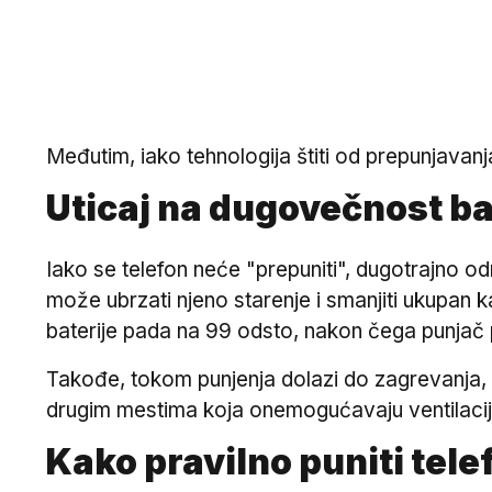
Međutim, iako tehnologija štiti od prepunjavan
Uticaj na dugovečnost ba
Iako se telefon neće "prepuniti", dugotrajno o
može ubrzati njeno starenje i smanjiti ukupan k
baterije pada na 99 odsto, nakon čega punjač
Takođe, tokom punjenja dolazi do zagrevanja, a 
drugim mestima koja onemogućavaju ventilacij
Kako pravilno puniti tele