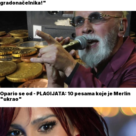
gradonačelnika!"
Opario se od - PLAGIJATA: 10 pesama koje je Merlin
"ukrao"