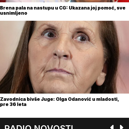
Brena pala na nastupu u CG: Ukazana joj pomoć, sve
usnimljeno
Zavodnica bivše Juge: Olga Odanović u mladosti,
pre 36 leta
RADIO NOVOSTI