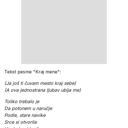
Tekst pesme "Kraj mene":
(Ja još ti čuvam mesto kraj sebe)
(A ova jednostrana ljubav ubija me)
Toliko trebalo je
Da potonem u naručje
Podle, stare navike
Srce si otvorila