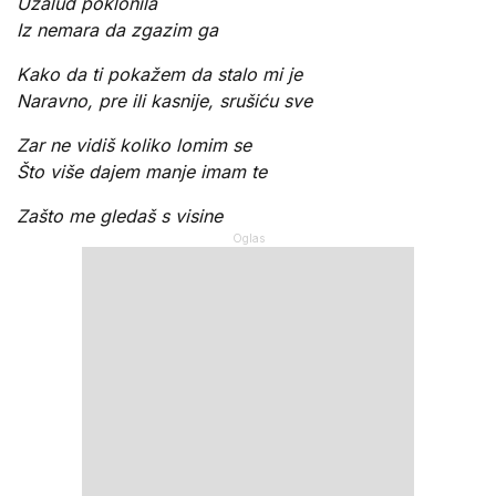
Uzalud poklonila
Iz nemara da zgazim ga
Kako da ti pokažem da stalo mi je
Naravno, pre ili kasnije, srušiću sve
Zar ne vidiš koliko lomim se
Što više dajem manje imam te
Zašto me gledaš s visine