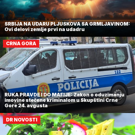
SRBIJA NA UDARU PLJUSKOVA SA GRMLJAVINOM:
Ovi delovi zemlje prvi na udadru
CRNA GORA
RUKA PRAVDE I DO MAFIJE: Zakon o oduzimanju
imovine stečene kriminalom u Skupštini Crne
Gore 24. avgusta
DR NOVOSTI