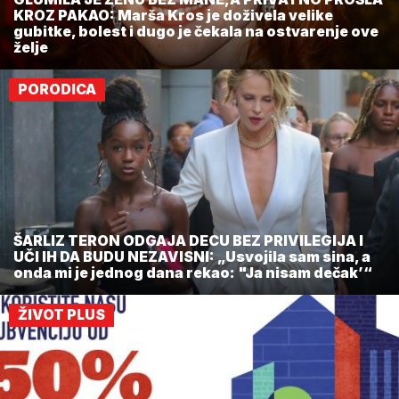
KROZ PAKAO: Marša Kros je doživela velike
gubitke, bolest i dugo je čekala na ostvarenje ove
želje
PORODICA
ŠARLIZ TERON ODGAJA DECU BEZ PRIVILEGIJA I
UČI IH DA BUDU NEZAVISNI: „Usvojila sam sina, a
onda mi je jednog dana rekao: "Ja nisam dečak’“
ŽIVOT PLUS