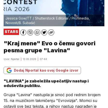
Jessica Gow/TT / Shutterstock Editorial / Profimedia,
Novosti/B. Subašić
STARS
"Kraj mene" Evo o čemu govori
pesma grupe "Lavina"
Izvor: Nportal
13.05.2026
07:44
Dodaj Nportal kao svoj Google izvor
"LAVINA" je zabeležila upečatljiv nastup i
oduševila publiku.
Grupa "Lavina" nastupila je sinoć pod rednim brojem
15. na muzičkom takmičenju "Evrovizija". Momci su
ostavili sve bez teksta, a njihov nastup nagrađen je