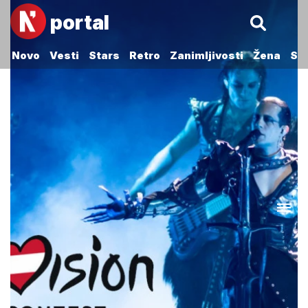
portal
Novo
Vesti
Stars
Retro
Zanimljivosti
Žena
Sp