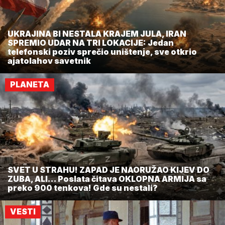
UKRAJINA BI NESTALA KRAJEM JULA, IRAN
SPREMIO UDAR NA TRI LOKACIJE: Jedan
telefonski poziv sprečio uništenje, sve otkrio
ajatolahov savetnik
PLANETA
SVET U STRAHU! ZAPAD JE NAORUŽAO KIJEV DO
ZUBA, ALI... Poslata čitava OKLOPNA ARMIJA sa
preko 900 tenkova! Gde su nestali?
VESTI