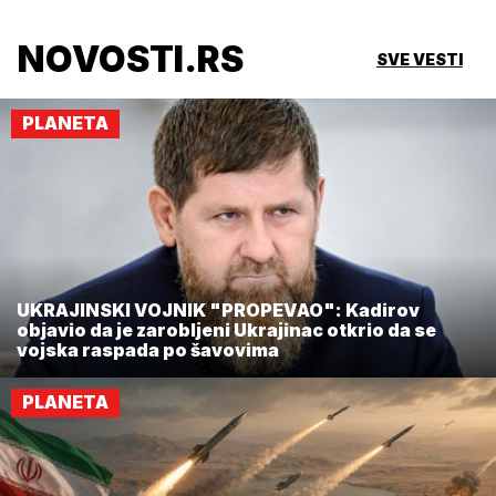
NOVOSTI.RS
SVE VESTI
PLANETA
UKRAJINSKI VOJNIK "PROPEVAO": Kadirov
objavio da je zarobljeni Ukrajinac otkrio da se
vojska raspada po šavovima
PLANETA