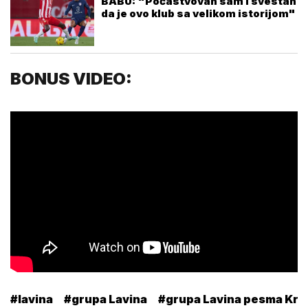
BABU: "Počastvovan sam i svestan
da je ovo klub sa velikom istorijom"
BONUS VIDEO:
#lavina
#grupa Lavina
#grupa Lavina pesma Kra