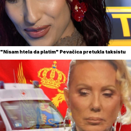
"Nisam htela da platim" Pevačica pretukla taksistu