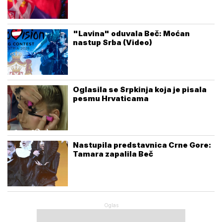
"Lavina" oduvala Beč: Moćan
nastup Srba (Video)
Oglasila se Srpkinja koja je pisala
pesmu Hrvaticama
Nastupila predstavnica Crne Gore:
Tamara zapalila Beč