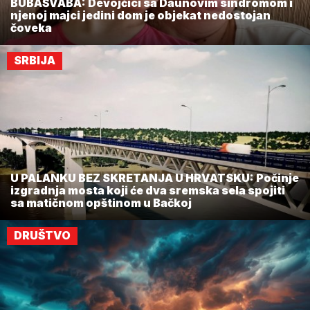
BUBAŠVABA: Devojčici sa Daunovim sindromom i
njenoj majci jedini dom je objekat nedostojan
čoveka
SRBIJA
U PALANKU BEZ SKRETANJA U HRVATSKU: Počinje
izgradnja mosta koji će dva sremska sela spojiti
sa matičnom opštinom u Bačkoj
DRUŠTVO