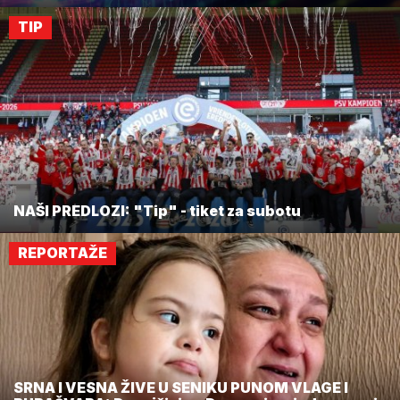
TIP
NAŠI PREDLOZI: "Tip" - tiket za subotu
REPORTAŽE
SRNA I VESNA ŽIVE U SENIKU PUNOM VLAGE I