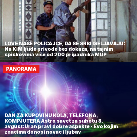
LOVE NAŠE POLICAJCE, DA SE SRBI ISELJAVAJU:
Na KiM ljude privode bez dokaza, na tajnim
spiskovima više od 200 pripadnika MUP
PANORAMA
DAN ZA KUPOVINU KOLA, TELEFONA,
KOMPJUTERA Astro savet za subotu 8.
avgust:Uran pravi dobre aspekte - Evo kojim
znacima donosi novac i ljubav