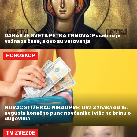
DANAS JE SVETA PETKA TRNOVA: Posebno je
važna za žene, a ovo su verovanja
HOROSKOP
NOVAC STIŽE KAO NIKAD PRE: Ova 3 znaka od 15.
avgusta konačno pune novčanike i više ne brinu o
dugovima
TV ZVEZDE