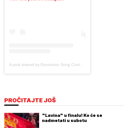
A post shared by Eurovision Song Contest (@eurovision)
PROČITAJTE JOŠ
"Lavina" u finalu! Ko će se
nadmetati u subotu