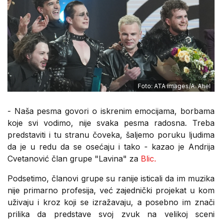
Foto: ATA images/A. Ahel
- Naša pesma govori o iskrenim emocijama, borbama
koje svi vodimo, nije svaka pesma radosna. Treba
predstaviti i tu stranu čoveka, šaljemo poruku ljudima
da je u redu da se osećaju i tako - kazao je Andrija
Cvetanović član grupe "Lavina" za
Blic.
Podsetimo, članovi grupe su ranije isticali da im muzika
nije primarno profesija, već zajednički projekat u kom
uživaju i kroz koji se izražavaju, a posebno im znači
prilika da predstave svoj zvuk na velikoj sceni