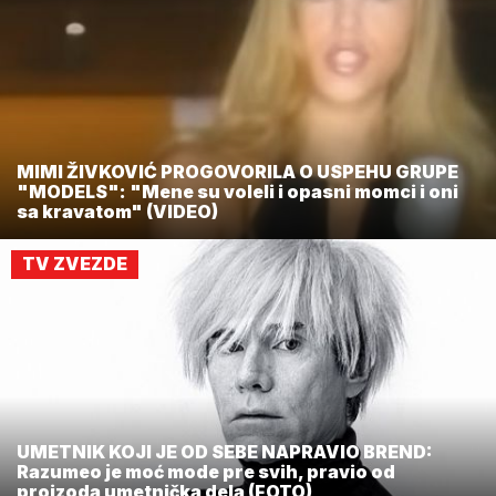
MIMI ŽIVKOVIĆ PROGOVORILA O USPEHU GRUPE
"MODELS": "Mene su voleli i opasni momci i oni
sa kravatom" (VIDEO)
TV ZVEZDE
UMETNIK KOJI JE OD SEBE NAPRAVIO BREND:
Razumeo je moć mode pre svih, pravio od
proizoda umetnička dela (FOTO)