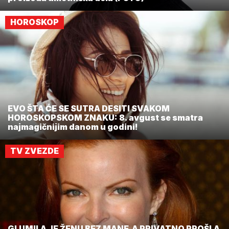
HOROSKOP
EVO ŠTA ĆE SE SUTRA DESITI SVAKOM
HOROSKOPSKOM ZNAKU: 8. avgust se smatra
najmagičnijim danom u godini!
TV ZVEZDE
GLUMILA JE ŽENU BEZ MANE,A PRIVATNO PROŠLA