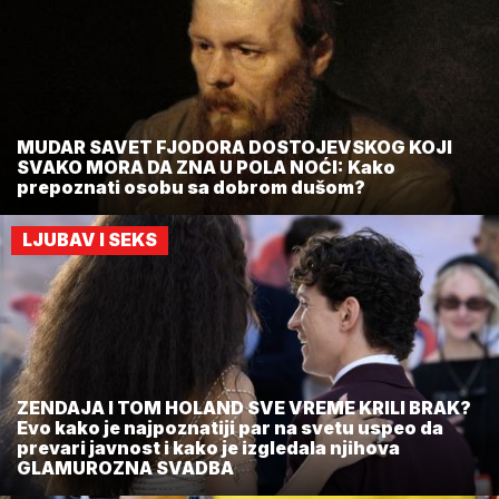
MUDAR SAVET FJODORA DOSTOJEVSKOG KOJI
SVAKO MORA DA ZNA U POLA NOĆI: Kako
prepoznati osobu sa dobrom dušom?
LJUBAV I SEKS
ZENDAJA I TOM HOLAND SVE VREME KRILI BRAK?
Evo kako je najpoznatiji par na svetu uspeo da
prevari javnost i kako je izgledala njihova
GLAMUROZNA SVADBA