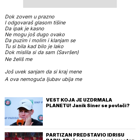
Dok zovem u prazno
I odgovaraš glasom tišine
Da ipak je kasno
Ne mogu još dugo ovako
Da puzim i molim i klanjam se
Tu si bila kad bilo je lako
Dok mislila si da sam (Savršen)
Ne želiš me
Još uvek sanjam da si kraj mene
A ova nemoguća ljubav ubija me
VEST KOJA JE UZDRMALA
PLANETU! Janik Siner se povlači?
PARTIZAN PREDSTAVIO IDRISU