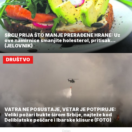
SRCU PRIJA ŠTO MANJE PRERAĐENE HRANE: Uz
ove namirnice smanjite holesterol, pritisak...
(JELOVNIK)
DRUŠTVO
VATRA NE POSUSTAJE, VETAR JE POTPIRUJE:
Veliki požari bukte širom Srbije, najteže kod
Deliblatske peščare i Ibarske klisure (FOTO)