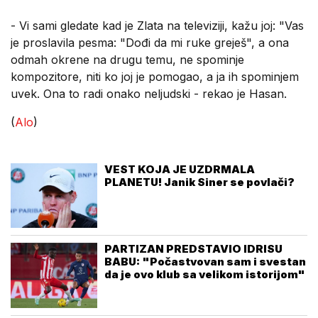
- Vi sami gledate kad je Zlata na televiziji, kažu joj: "Vas
je proslavila pesma: "Dođi da mi ruke greješ", a ona
odmah okrene na drugu temu, ne spominje
kompozitore, niti ko joj je pomogao, a ja ih spominjem
uvek. Ona to radi onako neljudski - rekao je Hasan.
(
Alo
)
VEST KOJA JE UZDRMALA
PLANETU! Janik Siner se povlači?
PARTIZAN PREDSTAVIO IDRISU
BABU: "Počastvovan sam i svestan
da je ovo klub sa velikom istorijom"