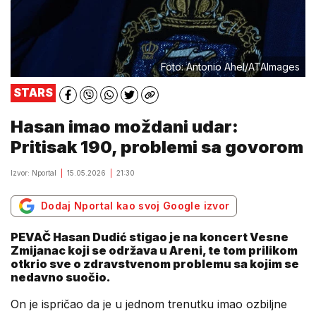
Foto: Antonio Ahel/ATAImages
STARS
Hasan imao moždani udar:
Pritisak 190, problemi sa govorom
Izvor: Nportal
15.05.2026
21:30
Dodaj Nportal kao svoj Google izvor
PEVAČ Hasan Dudić stigao je na koncert Vesne
Zmijanac koji se održava u Areni, te tom prilikom
otkrio sve o zdravstvenom problemu sa kojim se
nedavno suočio.
On je ispričao da je u jednom trenutku imao ozbiljne