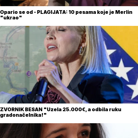
Opario se od - PLAGIJATA: 10 pesama koje je Merlin
"ukrao"
ZVORNIK BESAN "Uzela 25.000€, a odbila ruku
gradonačelnika!"