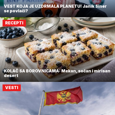
VEST KOJA JE UZDRMALA PLANETU! Janik Siner
se povlači?
RECEPTI
KOLAČ SA BOROVNICAMA: Mekan, sočan i mirisan
desert
VESTI