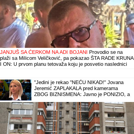
BIVŠI FUDBALER JE OVAKO INVESTIRAO ZARAĐENE
MILIONE
Kupio staru kuću u Igalu i otvorio restoran na
Bojani, a evo šta je pripalo bivšoj supruzi posle razvoda
"IMALI SMO RASPRAVU"
Terza progovorio
o susretu sa Milicom u Crnoj Gori: "Zamera
mi što nisam ostao uz njih, ne treba da
budemo Kulići" (VIDEO)
"ČULI SMO ZAPOMAGANJE, A ONDA SU
NAŠLI TELO"
Komšije otkrile detalje
ubistva Milke (82) na Novom Beogradu:
"Sina su izbegavali..."