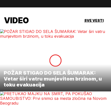
VIDEO
SVE VESTI
POŽAR STIGAO DO SELA ŠUMARAK:
Vetar širi vatru munjevitom brzinom, u
toku evakuacija