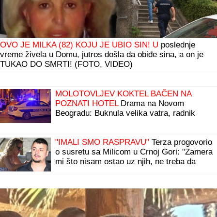
OVO JE MILKA (82) KOJU JE UBIO SIN! U
poslednje
vreme živela u Domu, jutros došla da obiđe sina, a on je
TUKAO DO SMRTI! (FOTO, VIDEO)
"NJU TREBA LEČITI"
Marija Kulić se
oglasila nakon pomirenja Miljane i Zole:
Pokazala kakve poruke dobija i otkrila sve
o njihovom odnosu
MOLOTOVLJEV KOKTEL BAČEN NA
POZNATI HOTEL
Drama na Novom
Beogradu: Buknula velika vatra, radnik
sprečio katastrofu