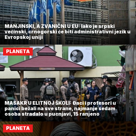
MANJINSKI, A ZVANIČNI U EU: Iako je srpski
većinski, crnogorski će biti administrativni jezik u
Evropskoj uniji
PLANETA
MASAKR U ELITNOJ ŠKOLI: Đaci i profesori u
panici bežali na sve strane, najmanje sedam
osoba stradalo u pucnjavi, 15 ranjeno
PLANETA