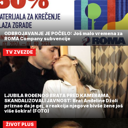
ODBROJAVANJE JE POČELO: Još malo vremena za
ROMA Company subvencije
TV ZVEZDE
LJUBILA ROĐENOG BRATA PRED KAMERAMA,
SKANDALIZOVALI JAVNOST: Brat Anđeline Džoli
priznao da je gej, a reakcija njegove bivše žene još
više šokira! (FOTO)
ŽIVOT PLUS