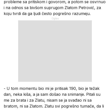
probleme sa pritiskom i govorom, a potom se osvrnuo
i na odnos sa bivšom suprugom Zlatom Petrović, za
koju tvrdi da ga ljudi često pogrešno razumeju.
- U tom momentu bio mi je pritisak 190, bio je težak
dan, neka kiša, a ja sam došao na snimanje. Pitali su
me za brata i za Zlatu, nisam se ja svađao ni sa
bratom, ni sa Zlatom. Zlatu svi pogrešno tumače, da li