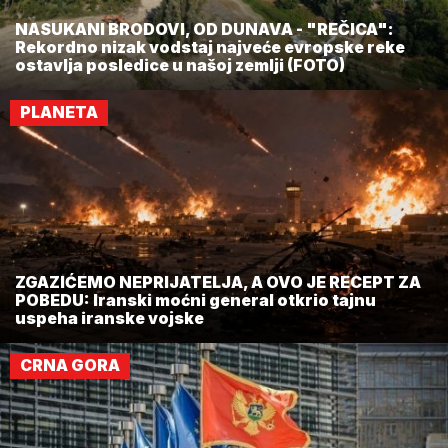
NASUKANI BRODOVI, OD DUNAVA - "REČICA":
Rekordno nizak vodstaj najveće evropske reke
ostavlja posledice u našoj zemlji (FOTO)
PLANETA
ZGAZIĆEMO NEPRIJATELJA, A OVO JE RECEPT ZA
POBEDU: Iranski moćni general otkrio tajnu
uspeha iranske vojske
CRNA GORA