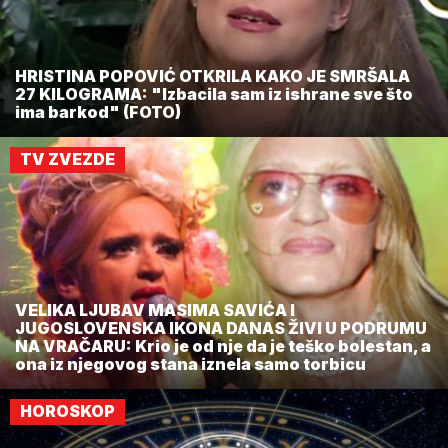
HRISTINA POPOVIĆ OTKRILA KAKO JE SMRŠALA
27 KILOGRAMA: "Izbacila sam iz ishrane sve što
ima barkod" (FOTO)
TV ZVEZDE
VELIKA LJUBAV MASIMA SAVIĆA I
JUGOSLOVENSKA IKONA DANAS ŽIVI U PODRUMU
NA VRAČARU: Krio je od nje da je teško bolestan, a
ona iz njegovog stana iznela samo torbicu
HOROSKOP