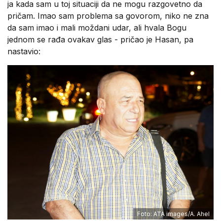
ja kada sam u toj situaciji da ne mogu razgovetno da
pričam. Imao sam problema sa govorom, niko ne zna
da sam imao i mali moždani udar, ali hvala Bogu
jednom se rađa ovakav glas - pričao je Hasan, pa
nastavio:
Foto: ATA images/A. Ahel