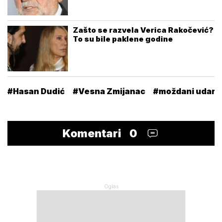
Zašto se razvela Verica Rakočević?
To su bile paklene godine
#Hasan Dudić
#Vesna Zmijanac
#moždani udar
Komentari
0