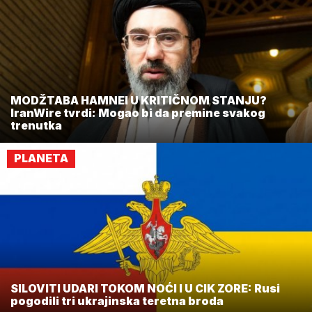
MODŽTABA HAMNEI U KRITIČNOM STANJU?
IranWire tvrdi: Mogao bi da premine svakog
trenutka
PLANETA
SILOVITI UDARI TOKOM NOĆI I U CIK ZORE: Rusi
pogodili tri ukrajinska teretna broda