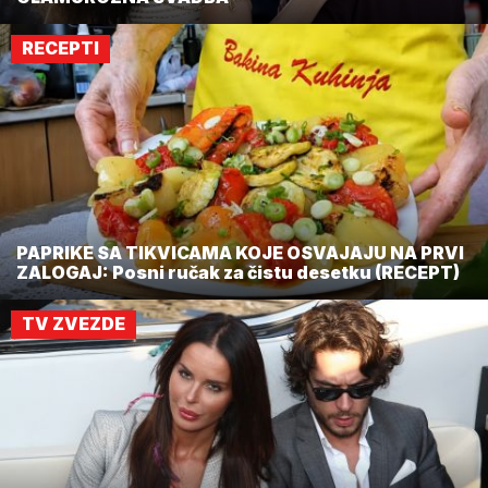
RECEPTI
PAPRIKE SA TIKVICAMA KOJE OSVAJAJU NA PRVI
ZALOGAJ: Posni ručak za čistu desetku (RECEPT)
TV ZVEZDE