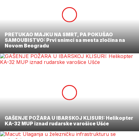
PRETUKAO MAJKU NA SMRT, PA POKUŠAO
SAMOUBISTVO: Prvi snimci sa mesta zločina na
Novom Beogradu
GAŠENJE POŽARA U IBARSKOJ KLISURI: Helikopter
KA-32 MUP iznad rudarske varošice Ušće