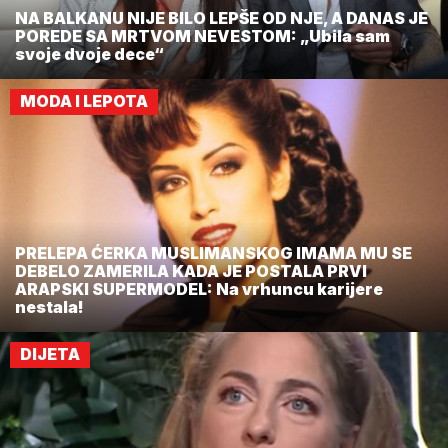
NA BALKANU NIJE BILO LEPŠE OD NJE, A DANAS JE
POREDE SA MRTVOM NEVESTOM: „Ubila sam
svoje dvoje dece“
MODA I LEPOTA
PRELEPA ĆERKA MUSLIMANSKOG IMAMA MU SE
DEBELO ZAMERILA KADA JE POSTALA PRVI
ARAPSKI SUPERMODEL: Na vrhuncu karijere
nestala!
DIJETA