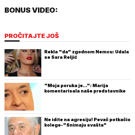
BONUS VIDEO:
PROČITAJTE JOŠ
Rekla "da" zgodnom Nemcu: Udala
se Sara Reljić
"Moja poruka je...": Marija
komentarisala naše predstavnike
Ne idite na agresiju! Pevač potkačio
kolege-"Snimaju svašta"