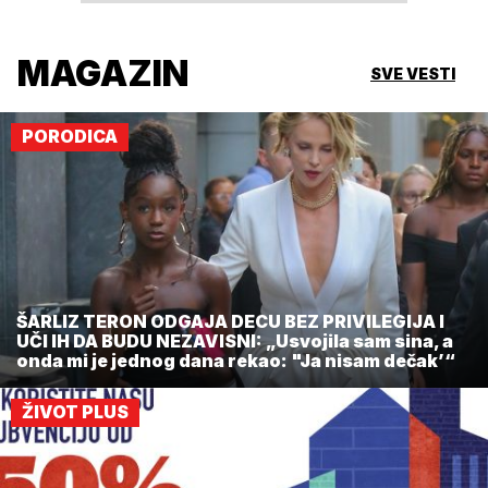
MAGAZIN
SVE VESTI
PORODICA
ŠARLIZ TERON ODGAJA DECU BEZ PRIVILEGIJA I
UČI IH DA BUDU NEZAVISNI: „Usvojila sam sina, a
onda mi je jednog dana rekao: "Ja nisam dečak’“
ŽIVOT PLUS