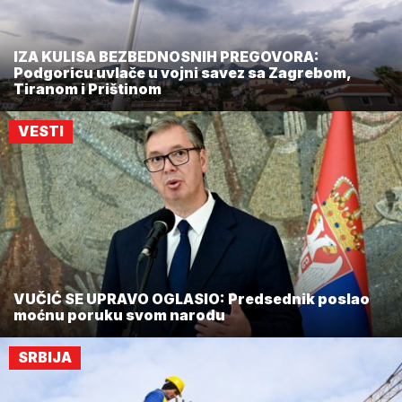
IZA KULISA BEZBEDNOSNIH PREGOVORA:
Podgoricu uvlače u vojni savez sa Zagrebom,
Tiranom i Prištinom
VESTI
VUČIĆ SE UPRAVO OGLASIO: Predsednik poslao
moćnu poruku svom narodu
SRBIJA