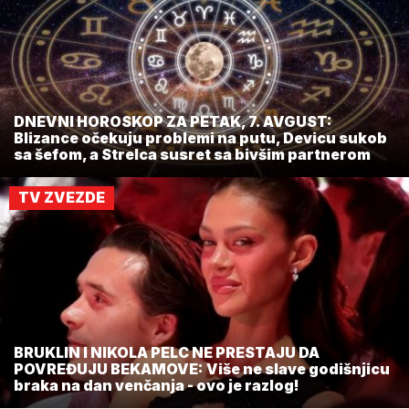
DNEVNI HOROSKOP ZA PETAK, 7. AVGUST:
Blizance očekuju problemi na putu, Devicu sukob
sa šefom, a Strelca susret sa bivšim partnerom
TV ZVEZDE
BRUKLIN I NIKOLA PELC NE PRESTAJU DA
POVREĐUJU BEKAMOVE: Više ne slave godišnjicu
braka na dan venčanja - ovo je razlog!