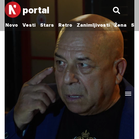
portal
Novo
Vesti
Stars
Retro
Zanimljivosti
Žena
Sp