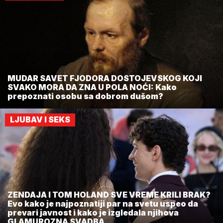
MUDAR SAVET FJODORA DOSTOJEVSKOG KOJI
SVAKO MORA DA ZNA U POLA NOĆI: Kako
prepoznati osobu sa dobrom dušom?
LJUBAV I SEKS
ZENDAJA I TOM HOLAND SVE VREME KRILI BRAK?
Evo kako je najpoznatiji par na svetu uspeo da
prevari javnost i kako je izgledala njihova
GLAMUROZNA SVADBA