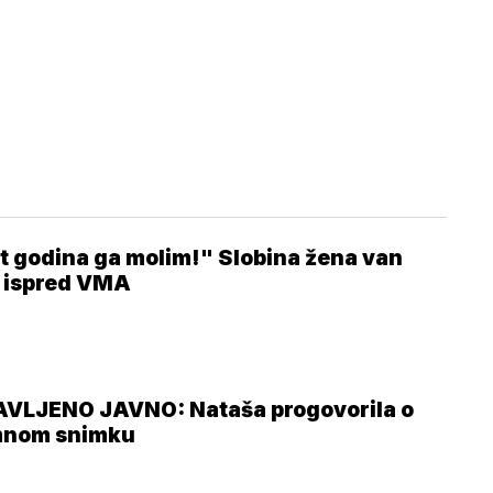
t godina ga molim!" Slobina žena van
 ispred VMA
VLJENO JAVNO: Nataša progovorila o
mnom snimku