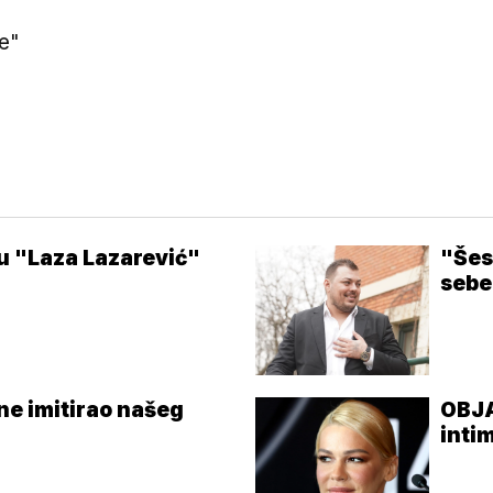
e"
u "Laza Lazarević"
"Šes
sebe
ne imitirao našeg
OBJA
inti