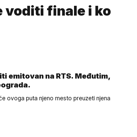
diti finale i ko
biti emitovan na RTS. Međutim,
Beograda.
i će ovoga puta njeno mesto preuzeti njena