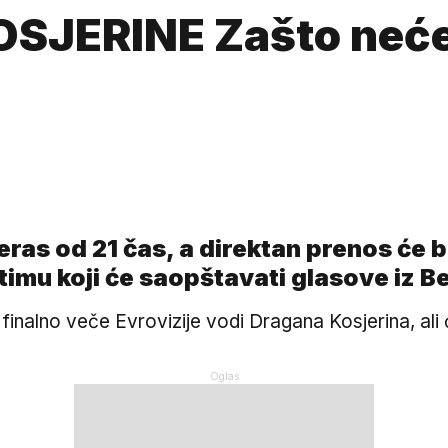
ERINE Zašto neće vo
ras od 21 čas, a direktan prenos će 
timu koji će saopštavati glasove iz 
z finalno veče Evrovizije vodi Dragana Kosjerina, al