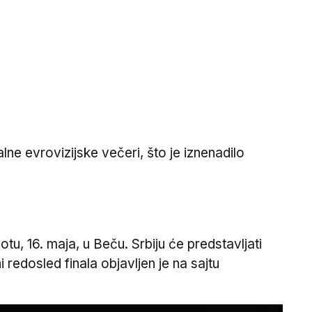
ne evrovizijske večeri, što je iznenadilo
tu, 16. maja, u Beču. Srbiju će predstavljati
edosled finala objavljen je na sajtu