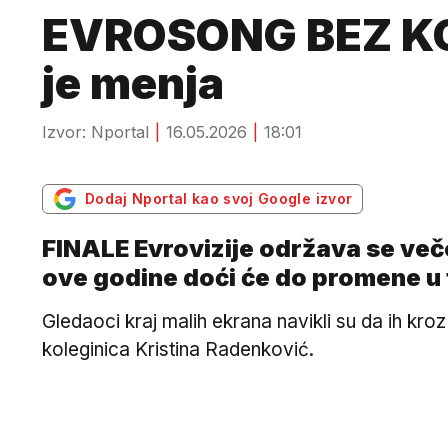
EVROSONG BEZ KOSJ
je menja
Izvor: Nportal
16.05.2026
18:01
Dodaj Nportal kao svoj Google izvor
FINALE Evrovizije održava se veče
ove godine doći će do promene u 
Gledaoci kraj malih ekrana navikli su da ih kro
koleginica Kristina Radenković.