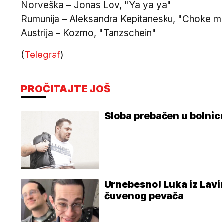
Norveška – Jonas Lov, "Ya ya ya"
Rumunija – Aleksandra Kepitanesku, "Choke m
Austrija – Kozmo, "Tanzschein"
(
Telegraf
)
PROČITAJTE JOŠ
Sloba prebačen u bolnic
Urnebesno! Luka iz Lavi
čuvenog pevača