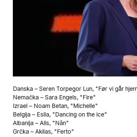
Danska – Seren Torpegor Lun, "Før vi går hje
Nemačka – Sara Engels, "Fire"
Izrael – Noam Betan, "Michelle"
Belgija – Esila, "Dancing on the ice"
Albanija – Alis, "Nân"
Grčka – Akilas, "Ferto"