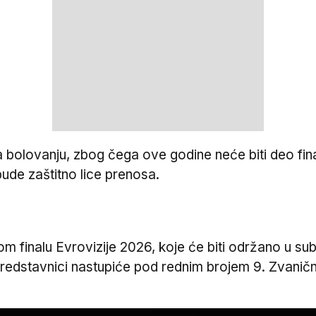
 bolovanju, zbog čega ove godine neće biti deo final
bude zaštitno lice prenosa.
 finalu Evrovizije 2026, koje će biti održano u subo
dstavnici nastupiće pod rednim brojem 9. Zvanični r