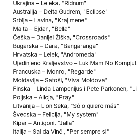
Ukrajina – Leleka, "Ridnum"
Australija – Delta Gudrem, "Eclipse"
Srbija – Lavina, "Kraj mene"
Malta – Ejdan, "Bella"
Češka – Danijel Žiška, "Crossroads"
Bugarska – Dara, "Bangaranga"
Hrvatska – Lelek, "Andromeda"
Ujedinjeno Kraljevstvo – Luk Mam No Kompjuter
Francuska – Monro, "Regarde"
Moldavija – Satoši, "Viva Moldova"
Finska – Linda Lampenijus i Pete Parkonen, "Li
Poljska – Alicja, "Pray"
Litvanija – Lion Seka, "Sólo quiero más"
Švedska – Felicija, "My system"
Kipar – Antigoni, "Jalla"
Italija – Sal da Vinči, "Per sempre si"