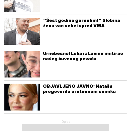
"Šest godina ga molim!" Slobina
žena van sebe ispred VMA
Urnebesno! Luka iz Lavine imitirao
našeg čuvenog pevača
OBJAVLJENO JAVNO: Nataša
progovorila o intimnom snimku