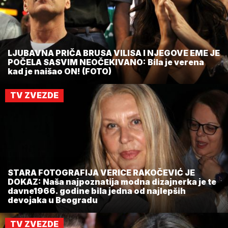
LJUBAVNA PRIČA BRUSA VILISA I NJEGOVE EME JE
POČELA SASVIM NEOČEKIVANO: Bila je verena
kad je naišao ON! (FOTO)
TV ZVEZDE
STARA FOTOGRAFIJA VERICE RAKOČEVIĆ JE
DOKAZ: Naša najpoznatija modna dizajnerka je te
davne1966. godine bila jedna od najlepših
devojaka u Beogradu
TV ZVEZDE