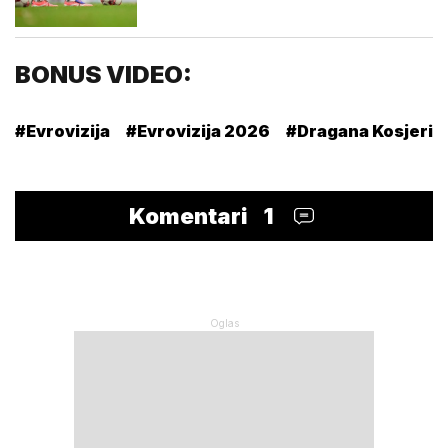
BONUS VIDEO:
#Evrovizija
#Evrovizija 2026
#Dragana Kosjerin
Komentari
1