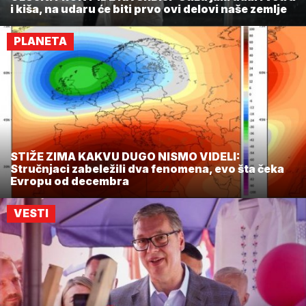
i kiša, na udaru će biti prvo ovi delovi naše zemlje
PLANETA
STIŽE ZIMA KAKVU DUGO NISMO VIDELI:
Stručnjaci zabeležili dva fenomena, evo šta čeka
Evropu od decembra
VESTI