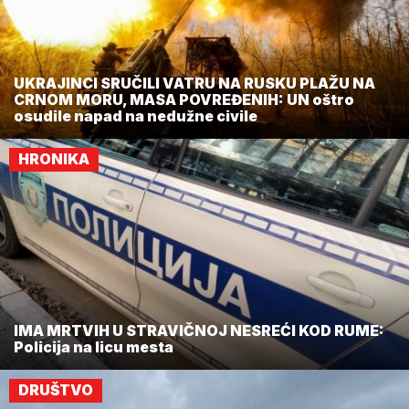
UKRAJINCI SRUČILI VATRU NA RUSKU PLAŽU NA
CRNOM MORU, MASA POVREĐENIH: UN oštro
osudile napad na nedužne civile
HRONIKA
IMA MRTVIH U STRAVIČNOJ NESREĆI KOD RUME:
Policija na licu mesta
DRUŠTVO