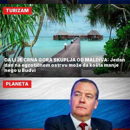
TURIZAM
DA LI JE CRNA GORA SKUPLJA OD MALDIVA: Jedan
dan na egzotičnom ostrvu može da košta manje
nego u Budvi
PLANETA