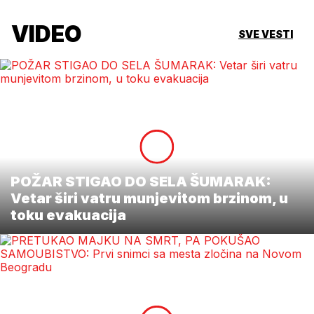
VIDEO
SVE VESTI
POŽAR STIGAO DO SELA ŠUMARAK:
Vetar širi vatru munjevitom brzinom, u
toku evakuacija