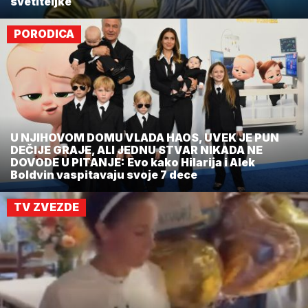
svetiteljke
PORODICA
U NJIHOVOM DOMU VLADA HAOS, UVEK JE PUN
DEČIJE GRAJE, ALI JEDNU STVAR NIKADA NE
DOVODE U PITANJE: Evo kako Hilarija i Alek
Boldvin vaspitavaju svoje 7 dece
TV ZVEZDE