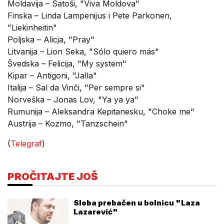
Moldavija – Satoši, "Viva Moldova"
Finska – Linda Lampenijus i Pete Parkonen,
"Liekinheitin"
Poljska – Alicja, "Pray"
Litvanija – Lion Seka, "Sólo quiero más"
Švedska – Felicija, "My system"
Kipar – Antigoni, "Jalla"
Italija – Sal da Vinči, "Per sempre si"
Norveška – Jonas Lov, "Ya ya ya"
Rumunija – Aleksandra Kepitanesku, "Choke me"
Austrija – Kozmo, "Tanzschein"
(
Telegraf
)
PROČITAJTE JOŠ
Sloba prebačen u bolnicu "Laza
Lazarević"