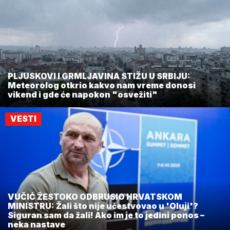
PLJUSKOVI I GRMLJAVINA STIŽU U SRBIJU:
Meteorolog otkrio kakvo nam vreme donosi
vikend i gde će napokon "osvežiti"
VESTI
VUČIĆ ŽESTOKO ODBRUSIO HRVATSKOM
MINISTRU: Žali što nije učestvovao u 'Oluji'?
Siguran sam da žali! Ako im je to jedini ponos –
neka nastave