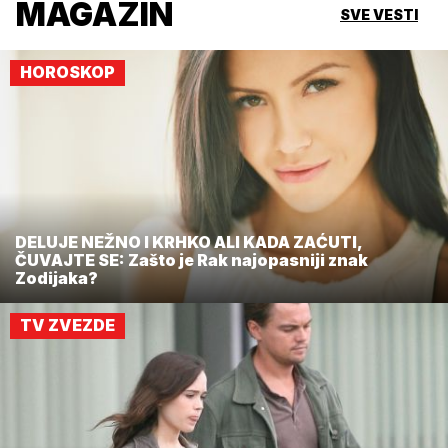
MAGAZIN
SVE VESTI
HOROSKOP
DELUJE NEŽNO I KRHKO ALI KADA ZAĆUTI,
ČUVAJTE SE: Zašto je Rak najopasniji znak
Zodijaka?
TV ZVEZDE