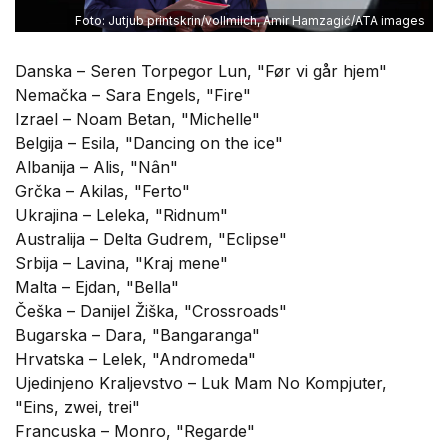
Foto: Jutjub printskrin/vollmilch, Amir Hamzagić/ATA images
Danska – Seren Torpegor Lun, "Før vi går hjem"
Nemačka – Sara Engels, "Fire"
Izrael – Noam Betan, "Michelle"
Belgija – Esila, "Dancing on the ice"
Albanija – Alis, "Nân"
Grčka – Akilas, "Ferto"
Ukrajina – Leleka, "Ridnum"
Australija – Delta Gudrem, "Eclipse"
Srbija – Lavina, "Kraj mene"
Malta – Ejdan, "Bella"
Češka – Danijel Žiška, "Crossroads"
Bugarska – Dara, "Bangaranga"
Hrvatska – Lelek, "Andromeda"
Ujedinjeno Kraljevstvo – Luk Mam No Kompjuter,
"Eins, zwei, trei"
Francuska – Monro, "Regarde"