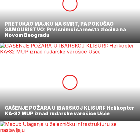
PRETUKAO MAJKU NA SMRT, PA POKUŠAO
SAMOUBISTVO: Prvi snimci sa mesta zločina na
Novom Beogradu
GAŠENJE POŽARA U IBARSKOJ KLISURI: Helikopter
KA-32 MUP iznad rudarske varošice Ušće