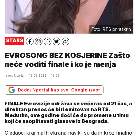
Foto: RTS printskrin
STARS
EVROSONG BEZ KOSJERINE Zašto
neće voditi finale i ko je menja
Izvor: Nportal
16.05.2026
18:01
Dodaj Nportal kao svoj Google izvor
FINALE Evrovizije održava se večeras od 21 čas, a
direktan prenos će biti emitovan na RTS.
Međutim, ove godine doći će do promene u timu
koji će saopštavati glasove iz Beograda.
Gledaoci kraj malih ekrana navikli su da ih kroz finalno