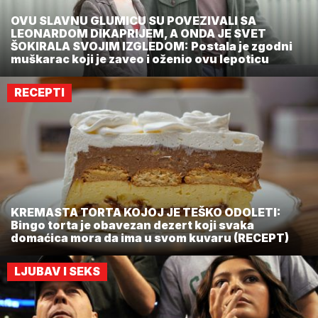
OVU SLAVNU GLUMICU SU POVEZIVALI SA
LEONARDOM DIKAPRIJEM, A ONDA JE SVET
ŠOKIRALA SVOJIM IZGLEDOM: Postala je zgodni
muškarac koji je zaveo i oženio ovu lepoticu
RECEPTI
KREMASTA TORTA KOJOJ JE TEŠKO ODOLETI:
Bingo torta je obavezan dezert koji svaka
domaćica mora da ima u svom kuvaru (RECEPT)
LJUBAV I SEKS