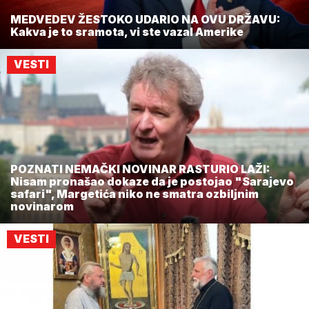
MEDVEDEV ŽESTOKO UDARIO NA OVU DRŽAVU:
Kakva je to sramota, vi ste vazal Amerike
VESTI
POZNATI NEMAČKI NOVINAR RASTURIO LAŽI:
Nisam pronašao dokaze da je postojao "Sarajevo
safari", Margetića niko ne smatra ozbiljnim
novinarom
VESTI