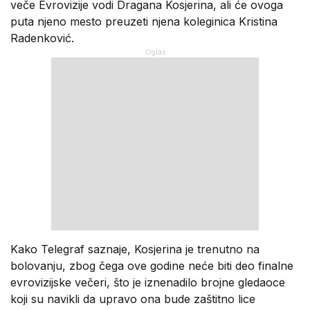
veče Evrovizije vodi Dragana Kosjerina, ali će ovoga
puta njeno mesto preuzeti njena koleginica Kristina
Radenković.
Kako Telegraf saznaje, Kosjerina je trenutno na
bolovanju, zbog čega ove godine neće biti deo finalne
evrovizijske večeri, što je iznenadilo brojne gledaoce
koji su navikli da upravo ona bude zaštitno lice