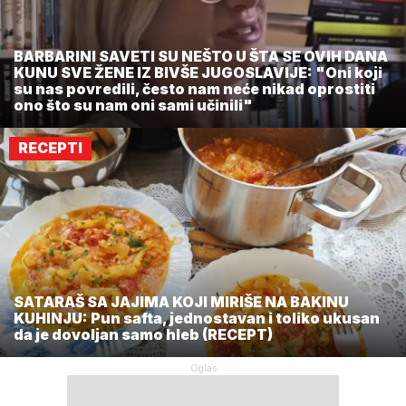
BARBARINI SAVETI SU NEŠTO U ŠTA SE OVIH DANA
KUNU SVE ŽENE IZ BIVŠE JUGOSLAVIJE: "Oni koji
su nas povredili, često nam neće nikad oprostiti
ono što su nam oni sami učinili"
RECEPTI
SATARAŠ SA JAJIMA KOJI MIRIŠE NA BAKINU
KUHINJU: Pun safta, jednostavan i toliko ukusan
da je dovoljan samo hleb (RECEPT)