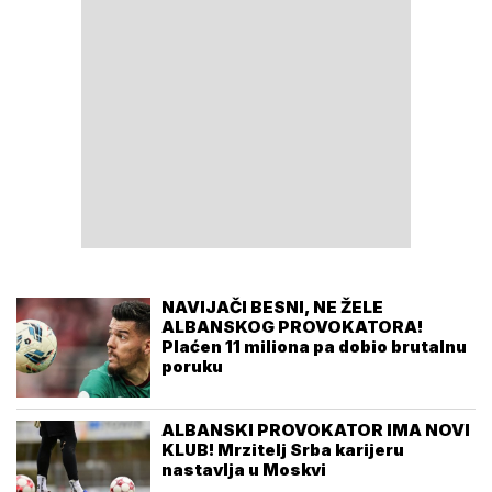
NAVIJAČI BESNI, NE ŽELE
ALBANSKOG PROVOKATORA!
Plaćen 11 miliona pa dobio brutalnu
poruku
ALBANSKI PROVOKATOR IMA NOVI
KLUB! Mrzitelj Srba karijeru
nastavlja u Moskvi