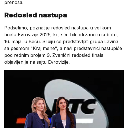
prenosa.
Redosled nastupa
Podsetimo, poznat je redosled nastupa u velikom
finalu Evrovizije 2026, koje će biti održano u subotu,
16. maja, u Beču. Srbiju će predstavljati grupa Lavina
sa pesmom "Kraj mene", a naši predstavnici nastupiće
pod rednim brojem 9. Zvanični redosled finala
objavljen je na sajtu Evrovizije.