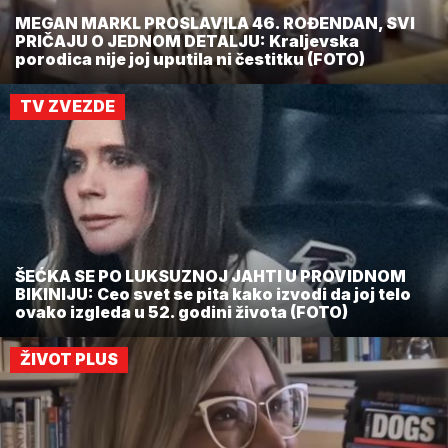
MEGAN MARKL PROSLAVILA 46. ROĐENDAN, SVI
PRIČAJU O JEDNOM DETALJU: Kraljevska
porodica nije joj uputila ni čestitku (FOTO)
TV ZVEZDE
ŠEĆKA SE PO LUKSUZNOJ JAHTI U PROVIDNOM
BIKINIJU: Ceo svet se pita kako izvodi da joj telo
ovako izgleda u 52. godini života (FOTO)
ŽIVOT PLUS