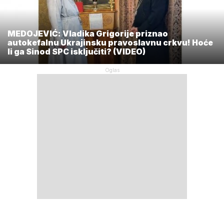
MEDOJEVIĆ: Vladika Grigorije priznao
autokefalnu Ukrajinsku pravoslavnu crkvu! Hoće
li ga Sinod SPC isključiti? (VIDEO)