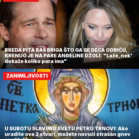
BREDA PITA BAŠ BRIGA ŠTO GA SE DECA ODRIČU,
KRENUO JE NA PARE ANĐELINE DŽOLI: "Laže, nek'
dokaže koliko para ima"
ZANIMLJIVOSTI
U SUBOTU SLAVIMO SVETU PETKU TRNOVI: Ako
uradite ove 2 stvari, možete navući strašan gnev