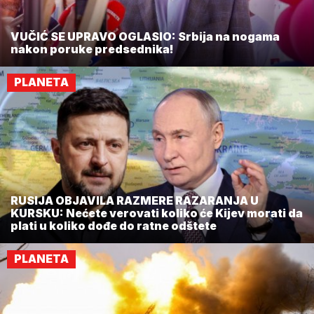
VUČIĆ SE UPRAVO OGLASIO: Srbija na nogama
nakon poruke predsednika!
PLANETA
RUSIJA OBJAVILA RAZMERE RAZARANJA U
KURSKU: Nećete verovati koliko će Kijev morati da
plati u koliko dođe do ratne odštete
PLANETA