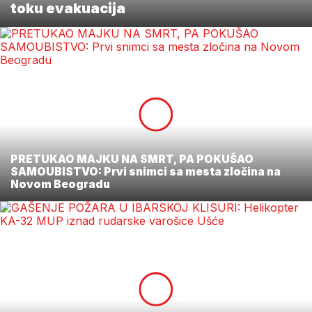
toku evakuacija
PRETUKAO MAJKU NA SMRT, PA POKUŠAO
SAMOUBISTVO: Prvi snimci sa mesta zločina na
Novom Beogradu