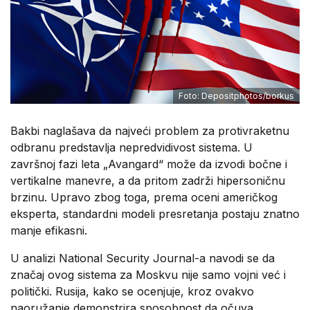
Foto: Depositphotos/borkus
Bakbi naglašava da najveći problem za protivraketnu
odbranu predstavlja nepredvidivost sistema. U
završnoj fazi leta „Avangard“ može da izvodi bočne i
vertikalne manevre, a da pritom zadrži hipersoničnu
brzinu. Upravo zbog toga, prema oceni američkog
eksperta, standardni modeli presretanja postaju znatno
manje efikasni.
U analizi National Security Journal-a navodi se da
značaj ovog sistema za Moskvu nije samo vojni već i
politički. Rusija, kako se ocenjuje, kroz ovakvo
naoružanje demonstrira sposobnost da očuva