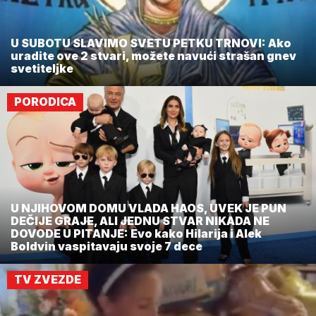
U SUBOTU SLAVIMO SVETU PETKU TRNOVI: Ako
uradite ove 2 stvari, možete navući strašan gnev
svetiteljke
PORODICA
U NJIHOVOM DOMU VLADA HAOS, UVEK JE PUN
DEČIJE GRAJE, ALI JEDNU STVAR NIKADA NE
DOVODE U PITANJE: Evo kako Hilarija i Alek
Boldvin vaspitavaju svoje 7 dece
TV ZVEZDE