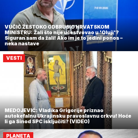
VUČIĆ ŽESTOKO ODBRUSIO HRVATSKOM
MINISTRU: Žali što nije učestvovao u 'Oluji'?
Siguran sam da žali! Ako im je to jedini ponos –
neka nastave
VESTI
MEDOJEVIĆ: Vladika Grigorije priznao
autokefalnu Ukrajinsku pravoslavnu crkvu! Hoće
li ga Sinod SPC isključiti? (VIDEO)
PLANETA