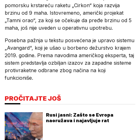
pomorsku krstareću raketu „Cirkon“ koja razvija
brzinu od 9 maha. Istovremeno, američki projekat
„Tamni orao“, za koji se očekuje da pređe brzinu od 5
maha, još nije uveden u operativnu upotrebu.
Posebna pažnja u tekstu posvećena je upravo sistemu
„Avangard“, koji je ušao u borbeno dežurstvo krajem
2019. godine. Prema navodima američkog eksperta, taj
sistem predstavlja ozbiljan izazov za zapadne sisteme
protivraketne odbrane zbog načina na koji
funkcioniše.
PROČITAJTE JOŠ
Rusi jasni: Zašto se Evropa
naoružava i najavljuje rat