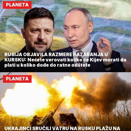
PLANETA
RUSIJA OBJAVILA RAZMERE RAZARANJA U
KURSKU: Nećete verovati koliko će Kijev morati da
plati u koliko dođe do ratne odštete
PLANETA
UKRAJINCI SRUČILI VATRU NA RUSKU PLAŽU NA