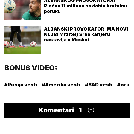
ALBANSKOG PROVOKATORA!
Plaćen 11 miliona pa dobio brutalnu
poruku
ALBANSKI PROVOKATOR IMA NOVI
KLUB! Mrzitelj Srba karijeru
nastavlja u Moskvi
BONUS VIDEO:
#Rusija vesti
#Amerika vesti
#SAD vesti
#oruž
Komentari
1