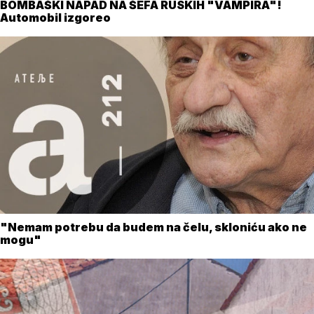
BOMBAŠKI NAPAD NA ŠEFA RUSKIH "VAMPIRA"!
Automobil izgoreo
"Nemam potrebu da budem na čelu, skloniću ako ne
mogu"