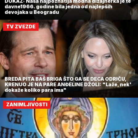
DOKAZ: Naša najpoznatija modna dizajnerka je te
davne1966. godine bila jedna od najlepših
devojaka u Beogradu
TV ZVEZDE
BREDA PITA BAŠ BRIGA ŠTO GA SE DECA ODRIČU,
KRENUO JE NA PARE ANĐELINE DŽOLI: "Laže, nek'
dokaže koliko para ima"
ZANIMLJIVOSTI