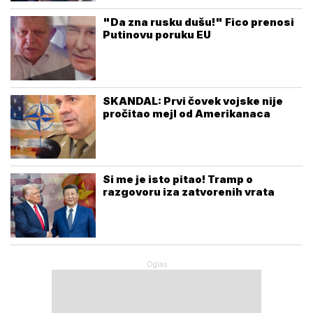
"Da zna rusku dušu!" Fico prenosi
Putinovu poruku EU
SKANDAL: Prvi čovek vojske nije
pročitao mejl od Amerikanaca
Si me je isto pitao! Tramp o
razgovoru iza zatvorenih vrata