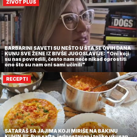
ŽIVOT PLUS
BARBARINI SAVETI SU NEŠTO U ŠTA SE OVIH DANA
KUNU SVE ŽENE IZ BIVŠE JUGOSLAVIJE: "Oni koji
su nas povredili, često nam neće nikad oprostiti
ono što su nam oni sami učinili"
RECEPTI
SATARAŠ SA JAJIMA KOJI MIRIŠE NA BAKINU
KUHINJU: Pun safta, jednostavan i toliko ukusan