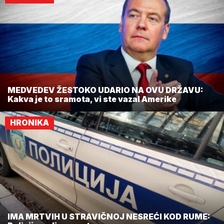
MEDVEDEV ŽESTOKO UDARIO NA OVU DRŽAVU:
Kakva je to sramota, vi ste vazal Amerike
HRONIKA
IMA MRTVIH U STRAVIČNOJ NESREĆI KOD RUME: