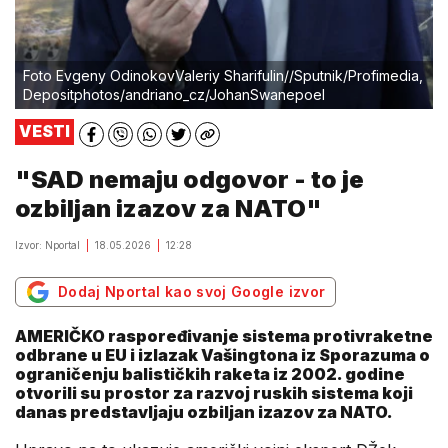
Foto Evgeny OdinokovValeriy Sharifulin//Sputnik/Profimedia,
Depositphotos/andriano_cz/JohanSwanepoel
VESTI
"SAD nemaju odgovor - to je
ozbiljan izazov za NATO"
Izvor: Nportal
18.05.2026
12:28
Dodaj Nportal kao svoj Google izvor
AMERIČKO raspoređivanje sistema protivraketne
odbrane u EU i izlazak Vašingtona iz Sporazuma o
ograničenju balističkih raketa iz 2002. godine
otvorili su prostor za razvoj ruskih sistema koji
danas predstavljaju ozbiljan izazov za NATO.