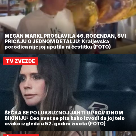
MEGAN MARKL PROSLAVILA 46. ROĐENDAN, SVI
PRIČAJU O JEDNOM DETALJU: Kraljevska
porodica nije joj uputila ni čestitku (FOTO)
TV ZVEZDE
ŠEĆKA SE PO LUKSUZNOJ JAHTI U PROVIDNOM
BIKINIJU: Ceo svet se pita kako izvodi da joj telo
ovako izgleda u 52. godini života (FOTO)