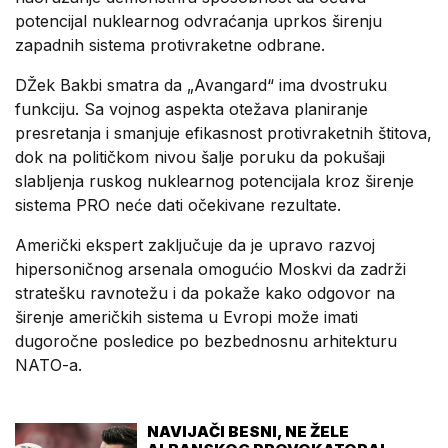
potencijal nuklearnog odvraćanja uprkos širenju
zapadnih sistema protivraketne odbrane.
DŽek Bakbi smatra da „Avangard“ ima dvostruku
funkciju. Sa vojnog aspekta otežava planiranje
presretanja i smanjuje efikasnost protivraketnih štitova,
dok na političkom nivou šalje poruku da pokušaji
slabljenja ruskog nuklearnog potencijala kroz širenje
sistema PRO neće dati očekivane rezultate.
Američki ekspert zaključuje da je upravo razvoj
hipersoničnog arsenala omogućio Moskvi da zadrži
stratešku ravnotežu i da pokaže kako odgovor na
širenje američkih sistema u Evropi može imati
dugoročne posledice po bezbednosnu arhitekturu
NATO-a.
NAVIJAČI BESNI, NE ŽELE