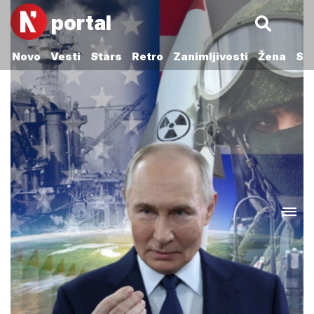
portal
Novo
Vesti
Stars
Retro
Zanimljivosti
Žena
Sp