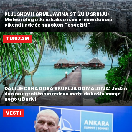
PLJUSKOVI I GRMLJAVINA STIŽU U SRBIJU:
Meteorolog otkrio kakvo nam vreme donosi
vikend i gde će napokon "osvežiti"
TURIZAM
DA LI JE CRNA GORA SKUPLJA OD MALDIVA: Jedan
dan na egzotičnom ostrvu može da košta manje
nego u Budvi
VESTI