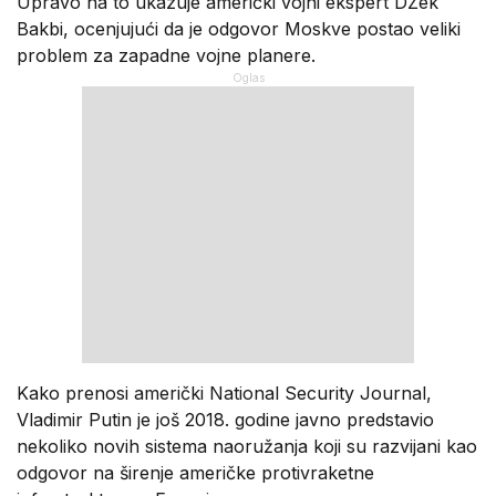
Upravo na to ukazuje američki vojni ekspert DŽek
Bakbi, ocenjujući da je odgovor Moskve postao veliki
problem za zapadne vojne planere.
Kako prenosi američki National Security Journal,
Vladimir Putin je još 2018. godine javno predstavio
nekoliko novih sistema naoružanja koji su razvijani kao
odgovor na širenje američke protivraketne