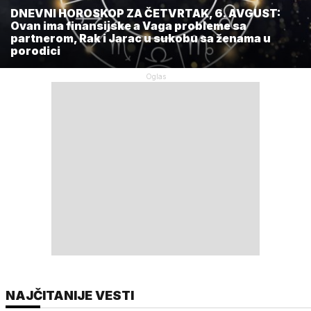
DNEVNI HOROSKOP ZA ČETVRTAK, 6. AVGUST:
Ovan ima finansijske a Vaga probleme sa
partnerom, Rak i Jarac u sukobu sa ženama u
porodici
NAJČITANIJE VESTI