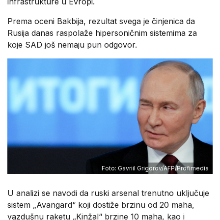
infrastrukture u Evropi.
Prema oceni Bakbija, rezultat svega je činjenica da
Rusija danas raspolaže hipersoničnim sistemima za
koje SAD još nemaju pun odgovor.
Foto: Gavriil Grigorov/AFP/Profimedia
U analizi se navodi da ruski arsenal trenutno uključuje
sistem „Avangard“ koji dostiže brzinu od 20 maha,
vazdušnu raketu „Kinžal“ brzine 10 maha, kao i