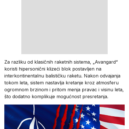
Za razliku od klasičnih raketnih sistema, „Avangard“
koristi hipersonični klizeći blok postavljen na
interkontinentalnu balističku raketu. Nakon odvajanja
tokom leta, sistem nastavlja kretanje kroz atmosferu
ogromnom brzinom i pritom menja pravac i visinu leta,
što dodatno komplikuje mogućnost presretanja.