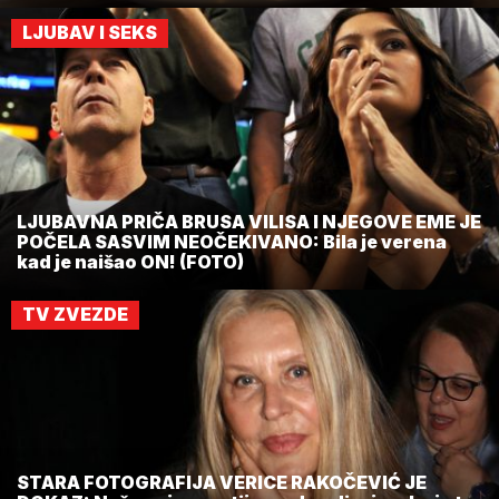
LJUBAV I SEKS
LJUBAVNA PRIČA BRUSA VILISA I NJEGOVE EME JE
POČELA SASVIM NEOČEKIVANO: Bila je verena
kad je naišao ON! (FOTO)
TV ZVEZDE
STARA FOTOGRAFIJA VERICE RAKOČEVIĆ JE