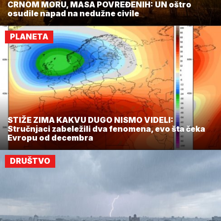
CRNOM MORU, MASA POVREĐENIH: UN oštro
osudile napad na nedužne civile
PLANETA
STIŽE ZIMA KAKVU DUGO NISMO VIDELI:
Stručnjaci zabeležili dva fenomena, evo šta čeka
Evropu od decembra
DRUŠTVO