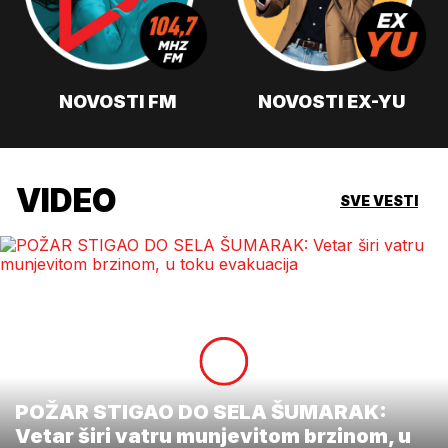
NOVOSTI FM
NOVOSTI EX-YU
VIDEO
SVE VESTI
POŽAR STIGAO DO SELA ŠUMARAK:
Vetar širi vatru munjevitom brzinom, u