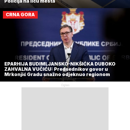
Policija na licu mesta
CRNA GORA
EPARHIJA BUDIMLJANSKO-NIKŠIĆKA DUBOKO
ZAHVALNA VUČIĆU: Predsednikov govor u
Mrkonjić Gradu snažno odjeknuo regionom