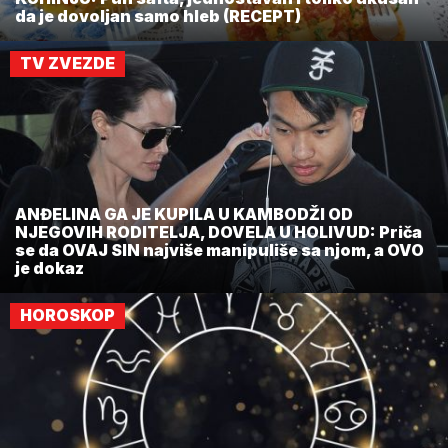
da je dovoljan samo hleb (RECEPT)
TV ZVEZDE
ANĐELINA GA JE KUPILA U KAMBODŽI OD
NJEGOVIH RODITELJA, DOVELA U HOLIVUD: Priča
se da OVAJ SIN najviše manipuliše sa njom, a OVO
je dokaz
HOROSKOP