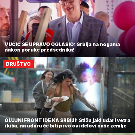
VUČIĆ SE UPRAVO OGLASIO: Srbija na nogama
nakon poruke predsednika!
DRUŠTVO
OLUJNI FRONT IDE KA SRBIJI: Stižu jaki udari vetra
i kiša, na udaru će biti prvo ovi delovi naše zemlje