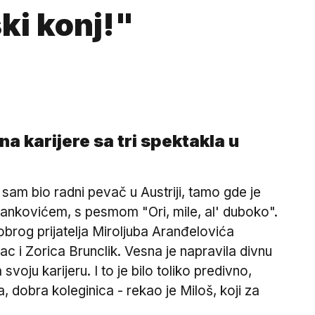
ki konj!"
a karijere sa tri spektakla u
am bio radni pevač u Austriji, tamo gde je
ankovićem, s pesmom "Ori, mile, al' duboko".
brog prijatelja Miroljuba Aranđelovića
ac i Zorica Brunclik. Vesna je napravila divnu
voju karijeru. I to je bilo toliko predivno,
 dobra koleginica - rekao je Miloš, koji za