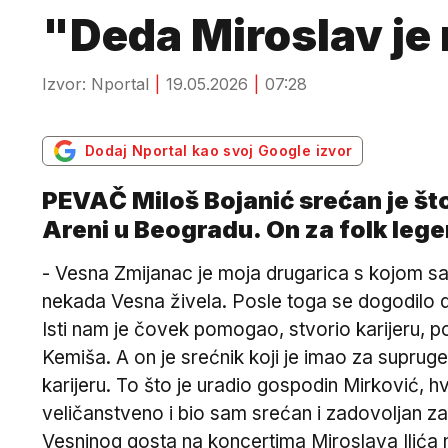
"Deda Miroslav je
Izvor: Nportal
19.05.2026
07:28
Dodaj Nportal kao svoj Google izvor
PEVAČ Miloš Bojanić srećan je što
Areni u Beogradu. On za folk leg
- Vesna Zmijanac je moja drugarica s kojom sa
nekada Vesna živela. Posle toga se dogodilo 
Isti nam je čovek pomogao, stvorio karijeru, p
Kemiša. A on je srećnik koji je imao za supruge
karijeru. To što je uradio gospodin Mirković, hv
veličanstveno i bio sam srećan i zadovoljan za
Vesninog gosta na koncertima Miroslava Ilića n