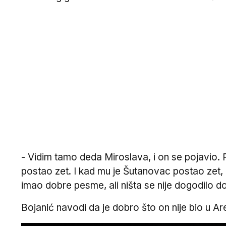
- Vidim tamo deda Miroslava, i on se pojavio. 
postao zet. I kad mu je Šutanovac postao zet, o
imao dobre pesme, ali ništa se nije dogodilo do
Bojanić navodi da je dobro što on nije bio u Are