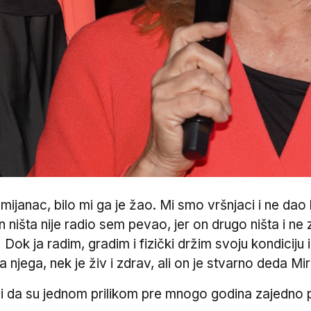
janac, bilo mi ga je žao. Mi smo vršnjaci i ne dao b
 On ništa nije radio sem pevao, jer on drugo ništa i 
Dok ja radim, gradim i fizički držim svoju kondiciju
 njega, nek je živ i zdrav, ali on je stvarno deda Mi
ali da su jednom prilikom pre mnogo godina zajedno 