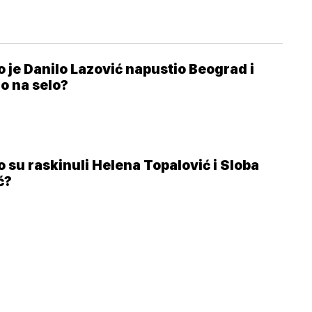
o je Danilo Lazović napustio Beograd i
ao na selo?
o su raskinuli Helena Topalović i Sloba
ć?