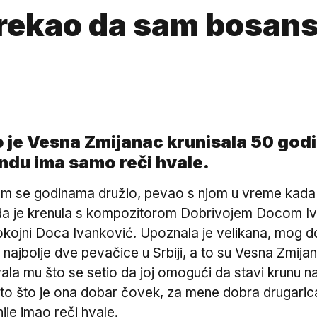
 rekao da sam bosans
 je Vesna Zmijanac krunisala 50 godin
endu ima samo reči hvale.
m se godinama družio, pevao s njom u vreme kada s
da je krenula s kompozitorom Dobrivojem Docom Iv
okojni Doca Ivanković. Upoznala je velikana, mog do
 najbolje dve pevačice u Srbiji, a to su Vesna Zmijan
ala mu što se setio da joj omogući da stavi krunu na s
to što je ona dobar čovek, za mene dobra drugarica,
ije imao reči hvale.