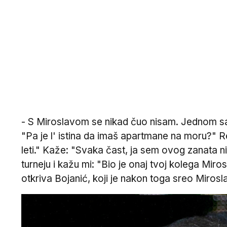
- S Miroslavom se nikad čuo nisam. Jednom sam g
"Pa je l' istina da imaš apartmane na moru?" R
leti." Kaže: "Svaka čast, ja sem ovog zanata n
turneju i kažu mi: "Bio je onaj tvoj kolega Mir
otkriva Bojanić, koji je nakon toga sreo Miros