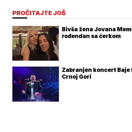
PROČITAJTE JOŠ
Bivša žena Jovana Meme
rođendan sa ćerkom
Zabranjen koncert Baje
Crnoj Gori