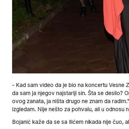
- Kad sam video da je bio na koncertu Vesne Zmi
da sam ja njegov najstariji sin. Šta se desilo?
ovog zanata, ja ništa drugo ne znam da radim." 
izgledam. Nije nešto za pohvalu, ali u odnosu na
Bojanić kaže da se sa Ilićem nikada nije čuo, 