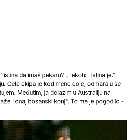
stina da imaš pekaru?", rekoh: "Istina je."
aju. Cela ekipa je kod mene dole, odmaraju se
ujem. Međutim, ja dolazim u Australiju na
 kaže "onaj bosanski konj". To me je pogodilo -