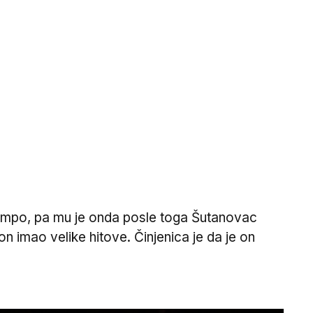
 klempo, pa mu je onda posle toga Šutanovac
n imao velike hitove. Činjenica je da je on