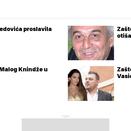
dovića proslavila
Zašt
otiš
 Malog Knindže u
Zašt
Vasi