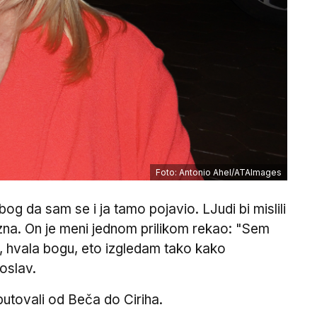
Foto: Antonio Ahel/ATAImages
og da sam se i ja tamo pojavio. LJudi bi mislili
ne zna. On je meni jednom prilikom rekao: "Sem
 i, hvala bogu, eto izgledam tako kako
roslav.
putovali od Beča do Ciriha.