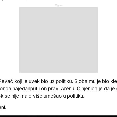
Pevač koji je uvek bio uz politiku. Sloba mu je bio
nda najedanput i on pravi Arenu. Činjenica je da je o
k se nije malo više umešao u politiku.
ni.