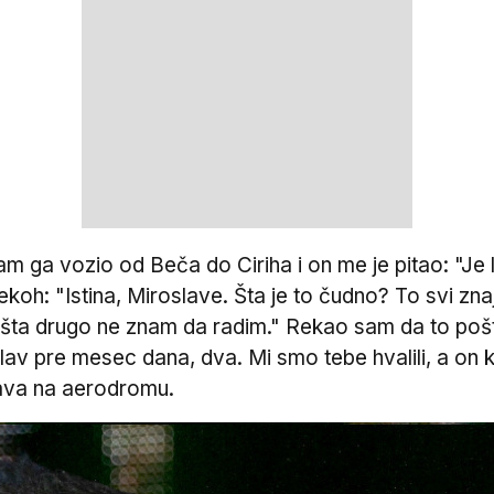
a vozio od Beča do Ciriha i on me je pitao: "Je l' i
ekoh: "Istina, Miroslave. Šta je to čudno? To svi zn
išta drugo ne znam da radim." Rekao sam da to pošt
oslav pre mesec dana, dva. Mi smo tebe hvalili, a on
lava na aerodromu.