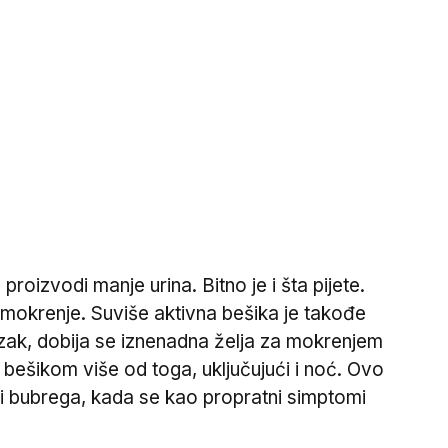
proizvodi manje urina. Bitno je i šta pijete.
u mokrenje. Suviše aktivna bešika je takođe
nizak, dobija se iznenadna želja za mokrenjem
 bešikom više od toga, uključujući i noć. Ovo
 i bubrega, kada se kao propratni simptomi