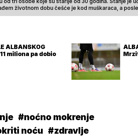
od tri osobe koje su starije od 30 godina. Stanje je u
 mlađem životnom dobu češće je kod muškaraca, a pos
ELE ALBANSKOG
ALB
 miliona pa dobio
Mrzi
nje
#noćno mokrenje
kriti noću
#zdravlje