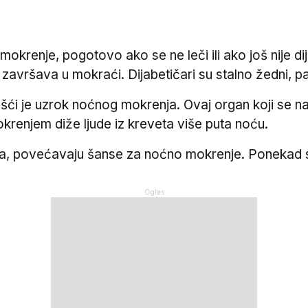
okrenje, pogotovo ako se ne leči ili ako još nije d
ji završava u mokraći. Dijabetičari su stalno žedni, 
i je uzrok noćnog mokrenja. Ovaj organ koji se na
krenjem diže ljude iz kreveta više puta noću.
ca, povećavaju šanse za noćno mokrenje. Ponekad s