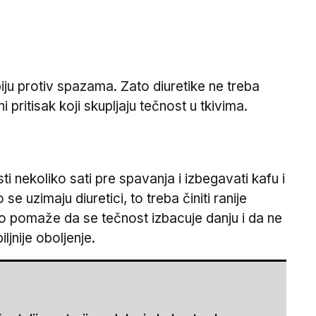
 piju protiv spazama. Zato diuretike ne treba
pritisak koji skupljaju tečnost u tkivima.
 nekoliko sati pre spavanja i izbegavati kafu i
uzimaju diuretici, to treba činiti ranije
To pomaže da se tečnost izbacuje danju i da ne
ljnije oboljenje.