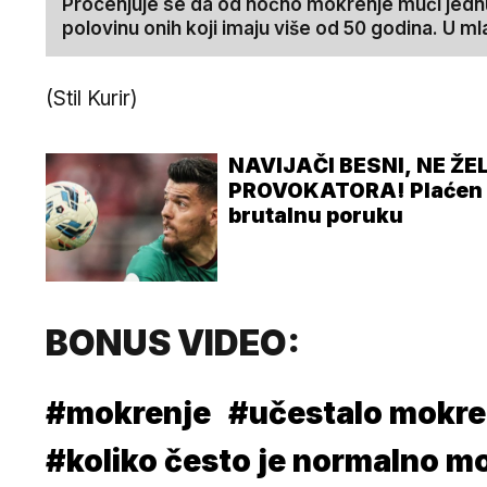
Procenjuje se da od noćno mokrenje muči jednu 
polovinu onih koji imaju više od 50 godina. U
(Stil Kurir)
NAVIJAČI BESNI, NE Ž
PROVOKATORA! Plaćen 11
brutalnu poruku
BONUS VIDEO:
#mokrenje
#učestalo mokre
#koliko često je normalno mo