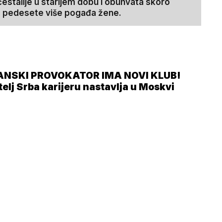
čestalije u starijem dobu i obuhvata skoro
le pedesete više pogađa žene.
ANSKI PROVOKATOR IMA NOVI KLUB!
telj Srba karijeru nastavlja u Moskvi