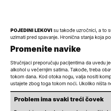
POJEDINI LEKOVI
su takođe uzročnici, a to su
uzimati pred spavanje. Hronična stanja koja poj
Promenite navike
Stručnjaci preporučuju pacijentima da uvedu jed
alkohol u večernjim satima. Takođe, treba obave
tokom dana. Kod otoka nogu, valja nositi kompr
ustajete zbog toga tokom noći. Ukoliko ništa ne 
Problem ima svaki treći čovek