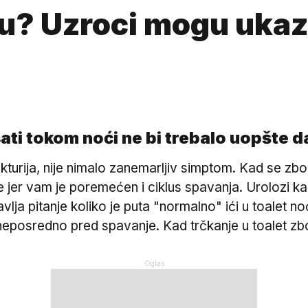
u? Uzroci mogu ukaz
ati tokom noći ne bi trebalo uopšte 
turija, nije nimalo zanemarljiv simptom. Kad se zbog
te jer vam je poremećen i ciklus spavanja. Urolozi k
ja pitanje koliko je puta "normalno" ići u toalet 
ti neposredno pred spavanje. Kad trčkanje u toalet 