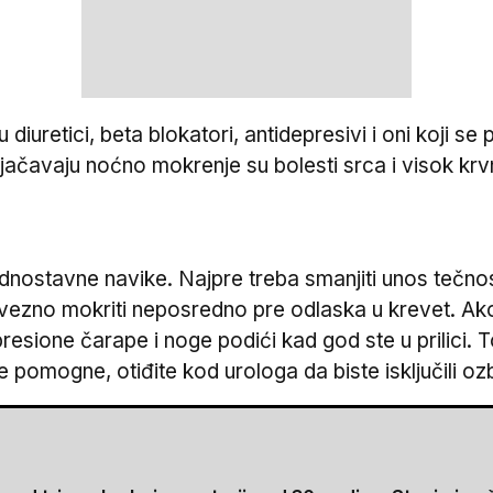
 diuretici, beta blokatori, antidepresivi i oni koji se
ačavaju noćno mokrenje su bolesti srca i visok krvni 
nostavne navike. Najpre treba smanjiti unos tečnosti
zno mokriti neposredno pre odlaska u krevet. Ako se 
esione čarape i noge podići kad god ste u prilici. 
pomogne, otiđite kod urologa da biste isključili ozbi