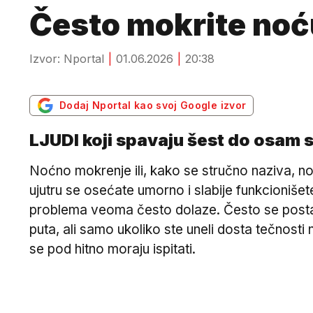
Često mokrite noć
Izvor: Nportal
01.06.2026
20:38
Dodaj Nportal kao svoj Google izvor
LJUDI koji spavaju šest do osam s
Noćno mokrenje ili, kako se stručno naziva, nok
ujutru se osećate umorno i slabije funkcioniše
problema veoma često dolaze. Često se postavl
puta, ali samo ukoliko ste uneli dosta tečnos
se pod hitno moraju ispitati.