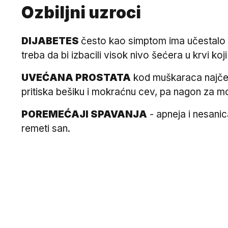
Ozbiljni uzroci
DIJABETES
često kao simptom ima učestalo m
treba da bi izbacili visok nivo šećera u krvi ko
UVEĆANA PROSTATA
kod muškaraca najčešć
pritiska bešiku i mokraćnu cev, pa nagon za mo
POREMEĆAJI SPAVANJA
- apneja i nesani
remeti san.