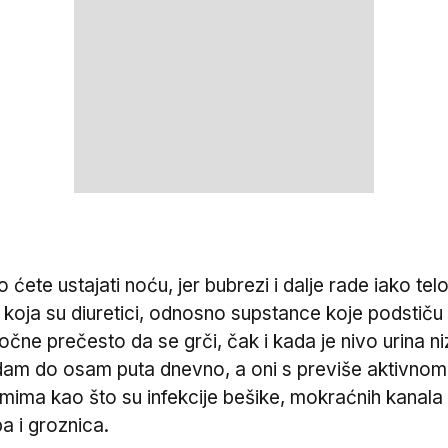
ete ustajati noću, jer bubrezi i dalje rade iako telo 
ein koja su diuretici, odnosno supstance koje podstič
počne prečesto da se grči, čak i kada je nivo urina 
 sedam do osam puta dnevno, a oni s previše aktivnom
mima kao što su infekcije bešike, mokraćnih kanala
pa i groznica.