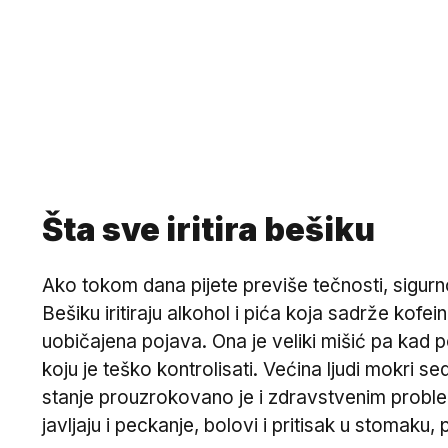
Šta sve iritira bešiku
Ako tokom dana pijete previše tečnosti, sigurno ć
Bešiku iritiraju alkohol i pića koja sadrže kof
uobičajena pojava. Ona je veliki mišić pa kad 
koju je teško kontrolisati. Većina ljudi mokri
stanje prouzrokovano je i zdravstvenim proble
javljaju i peckanje, bolovi i pritisak u stomaku, 