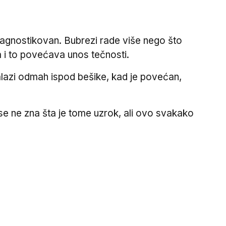
ijagnostikovan. Bubrezi rade više nego što
pa i to povećava unos tečnosti.
lazi odmah ispod bešike, kad je povećan,
e ne zna šta je tome uzrok, ali ovo svakako