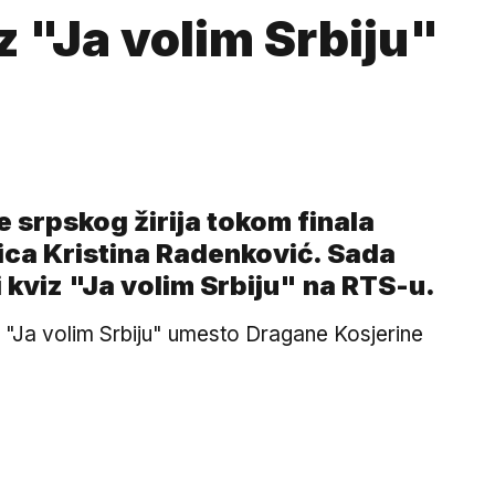
iz "Ja volim Srbiju"
e srpskog žirija tokom finala
ica Kristina Radenković. Sada
ni kviz "Ja volim Srbiju" na RTS-u.
a "Ja volim Srbiju" umesto Dragane Kosjerine