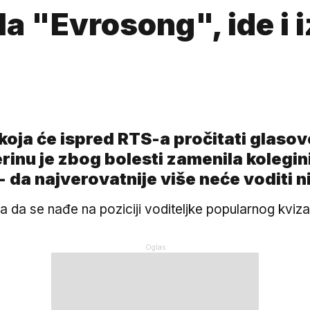
la "Evrosong", ide i 
koja će ispred RTS-a pročitati glasov
rinu je zbog bolesti zamenila kolegin
 - da najverovatnije više neće voditi 
a da se nađe na poziciji voditeljke popularnog kviz