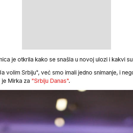
ica je otkrila kako se snašla u novoj ulozi i kakvi 
"Ja volim Srbiju", već smo imali jedno snimanje, i 
a je Mirka za
"Srbiju Danas"
.