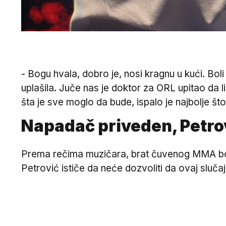
- Bogu hvala, dobro je, nosi kragnu u kući. Boli 
uplašila. Juče nas je doktor za ORL upitao da
šta je sve moglo da bude, ispalo je najbolje št
Napadač priveden, Petro
Prema rečima muzičara, brat čuvenog MMA borc
Petrović ističe da neće dozvoliti da ovaj sluč