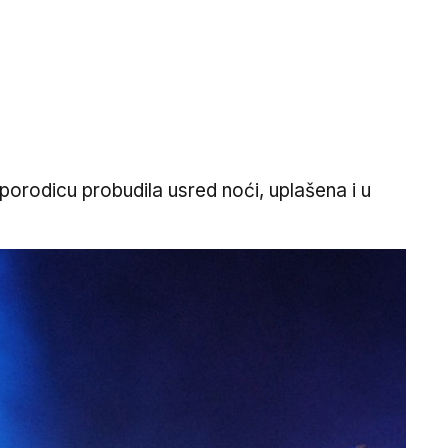
porodicu probudila usred noći, uplašena i u