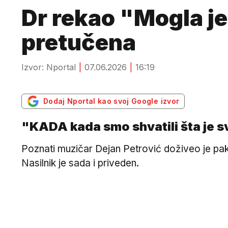
Dr rekao "Mogla je
pretučena
Izvor: Nportal
07.06.2026
16:19
Dodaj Nportal kao svoj Google izvor
"KADA kada smo shvatili šta je sv
Poznati muzičar Dejan Petrović doživeo je pa
Nasilnik je sada i priveden.