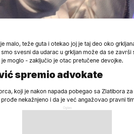
je malo, teže guta i otekao joj je taj deo oko grkljana
 li smo svesni da udarac u grkljan može da se završ
o je moglo - zaključio je otac pretučene devojke.
vić spremio advokate
a, koji je nakon napada pobegao sa Zlatibora za B
aj prođe nekažnjeno i da je već angažovao pravni tim