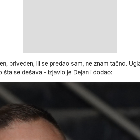
šen, priveden, ili se predao sam, ne znam tačno. Ug
 šta se dešava - izjavio je Dejan i dodao: