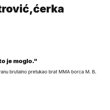
trović,ćerka
to je moglo."
ovanu brutalno pretukao brat MMA borca M. B.