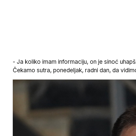
- Ja koliko imam informaciju, on je sinoć uhap
Čekamo sutra, ponedeljak, radni dan, da vidimo