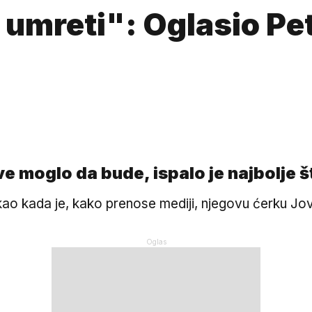
 umreti": Oglasio Pe
e moglo da bude, ispalo je najbolje š
kao kada je, kako prenose mediji, njegovu ćerku J