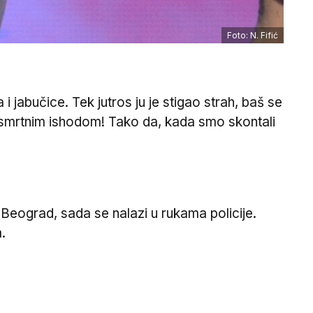
Foto: N. Fifić
 i jabučice. Tek jutros ju je stigao strah, baš se
i smrtnim ishodom! Tako da, kada smo skontali
eograd, sada se nalazi u rukama policije.
.