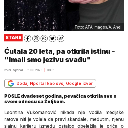
Foto: ATA images/A. Ahel
STARS
Ćutala 20 leta, pa otkrila istinu -
"Imali smo jezivu svađu"
Izvor: Nportal
11.06.2026
08:31
Dodaj Nportal kao svoj Google izvor
POSLE dvadeset godina, pevačica otkrila sve o
svom odnosu sa Željkom.
Leontina Vukomanović nikada nije vodila medijske
ratove niti je volela da pravi skandale, međutim, njenu
sjajnu karijeru između ostalog obeležila je priča o