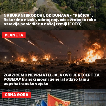
NASUKANI BRODOVI, OD DUNAVA - "REČICA":
Rekordno nizak vodstaj najveće evropske reke
ostavlja posledice u našoj zemlji (FOTO)
PLANETA
ZGAZIĆEMO NEPRIJATELJA, A OVO JE RECEPT ZA
POBEDU: Iranski moćni general otkrio tajnu
uspeha iranske vojske
CRNA GORA