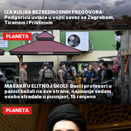
IZA KULISA BEZBEDNOSNIH PREGOVORA:
Podgoricu uvlače u vojni savez sa Zagrebom,
Tiranom i Prištinom
PLANETA
MASAKR U ELITNOJ ŠKOLI: Đaci i profesori u
panici bežali na sve strane, najmanje sedam
osoba stradalo u pucnjavi, 15 ranjeno
PLANETA