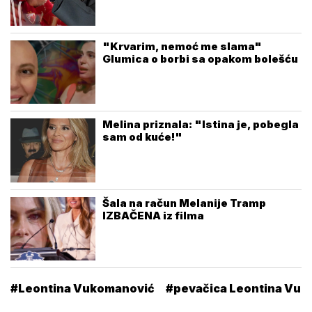
"Krvarim, nemoć me slama"
Glumica o borbi sa opakom bolešću
Melina priznala: "Istina je, pobegla
sam od kuće!"
Šala na račun Melanije Tramp
IZBAČENA iz filma
#Leontina Vukomanović
#pevačica Leontina Vu