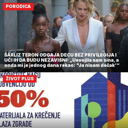
PORODICA
ŠARLIZ TERON ODGAJA DECU BEZ PRIVILEGIJA I
UČI IH DA BUDU NEZAVISNI: „Usvojila sam sina, a
onda mi je jednog dana rekao: "Ja nisam dečak’“
ŽIVOT PLUS