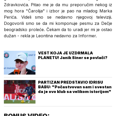
Zdravkovića. Pitao me je da mu preporučim nekog iz
mog hora "Čarolija" i izbor je pao na mladog Marka
Perića. Videli smo se nedavno njegovoj televiziji.
Dogovorili smo se da mi komponuje pesmu za Dečje
beogradsko proleće. Čekam da to uradi jer mi je ostao
dužan - rekla je Leontina nedavno za Informer.
VEST KOJA JE UZDRMALA
PLANETU! Janik Siner se povlači?
PARTIZAN PREDSTAVIO IDRISU
BABU: "Počastvovan sam i svestan
da je ovo klub sa velikom istorijom"
BONUS VIDEO: