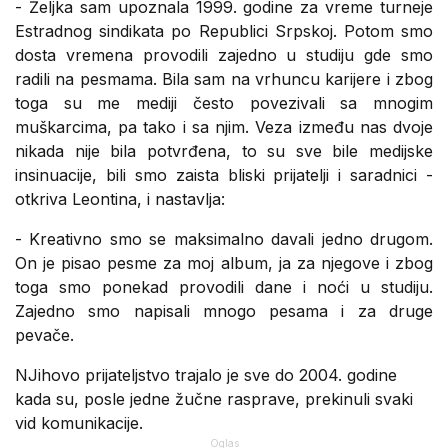
- Željka sam upoznala 1999. godine za vreme turneje
Estradnog sindikata po Republici Srpskoj. Potom smo
dosta vremena provodili zajedno u studiju gde smo
radili na pesmama. Bila sam na vrhuncu karijere i zbog
toga su me mediji često povezivali sa mnogim
muškarcima, pa tako i sa njim. Veza između nas dvoje
nikada nije bila potvrđena, to su sve bile medijske
insinuacije, bili smo zaista bliski prijatelji i saradnici -
otkriva Leontina, i nastavlja:
- Kreativno smo se maksimalno davali jedno drugom.
On je pisao pesme za moj album, ja za njegove i zbog
toga smo ponekad provodili dane i noći u studiju.
Zajedno smo napisali mnogo pesama i za druge
pevače.
NJihovo prijateljstvo trajalo je sve do 2004. godine
kada su, posle jedne žučne rasprave, prekinuli svaki
vid komunikacije.