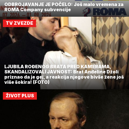
ODBROJAVANJE JE POČELO: Još malo vremena za
ROMA Company subvencije
TV ZVEZDE
LJUBILA ROĐENOG BRATA PRED KAMERAMA,
SKANDALIZOVALI JAVNOST: Brat Anđeline Džoli
priznao da je gej, a reakcija njegove bivše žene još
više šokira! (FOTO)
ŽIVOT PLUS