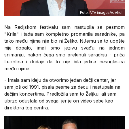
Foto: ATA images/A. Ahel
Na Radijskom festivalu sam nastupila sa pesmom
"Krila" i tada sam kompletno promenila saradnike, pa
tako među njima nije bio ni Željko. NJemu se to uopšte
nije dopalo, imali smo jezivu svađu na jednom
snimanju, nakon čega smo prekinuli saradnju - priča
Leontina i dodaje da to nije bila jedina nesuglasica
među njima:
- Imala sam ideju da otvorimo jedan dečji centar, jer
sam još od 1991. pisala pesme za decu i nastupala na
dečjim koncertima. Predložila sam to Željku, ali sam
ubrzo odustala od svega, jer je on video sebe kao
direktora tog centra.