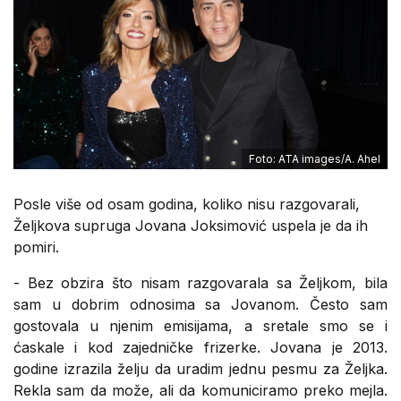
Foto: ATA images/A. Ahel
Posle više od osam godina, koliko nisu razgovarali,
Željkova supruga Jovana Joksimović uspela je da ih
pomiri.
- Bez obzira što nisam razgovarala sa Željkom, bila
sam u dobrim odnosima sa Jovanom. Često sam
gostovala u njenim emisijama, a sretale smo se i
ćaskale i kod zajedničke frizerke. Jovana je 2013.
godine izrazila želju da uradim jednu pesmu za Željka.
Rekla sam da može, ali da komuniciramo preko mejla.