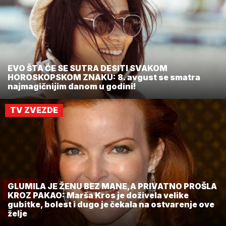
EVO ŠTA ĆE SE SUTRA DESITI SVAKOM
HOROSKOPSKOM ZNAKU: 8. avgust se smatra
najmagičnijim danom u godini!
TV ZVEZDE
GLUMILA JE ŽENU BEZ MANE,A PRIVATNO PROŠLA
KROZ PAKAO: Marša Kros je doživela velike
gubitke, bolest i dugo je čekala na ostvarenje ove
želje