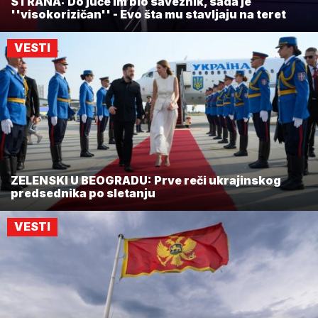
STRANA: Do juče im bio saveznik, sada je
''visokorizičan'' - Evo šta mu stavljaju na teret
VESTI
ZELENSKI U BEOGRADU: Prve reči ukrajinskog
predsednika po sletanju
VESTI