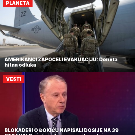
PLANETA
AMERIKANCI ZAPOČELI EVAKUACIJU: Doneta
hitna odluka
VESTI
BLOKADERI O ĐOKIĆU NAPISALI DOSIJE NA 39