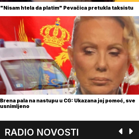
"Nisam htela da platim" Pevačica pretukla taksistu
Brena pala na nastupu u CG: Ukazana joj pomoć, sve
usnimljeno
RADIO NOVOSTI