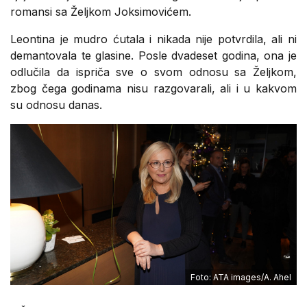
romansi sa Željkom Joksimovićem.
Leontina je mudro ćutala i nikada nije potvrdila, ali ni
demantovala te glasine. Posle dvadeset godina, ona je
odlučila da ispriča sve o svom odnosu sa Željkom,
zbog čega godinama nisu razgovarali, ali i u kakvom
su odnosu danas.
Foto: ATA images/A. Ahel