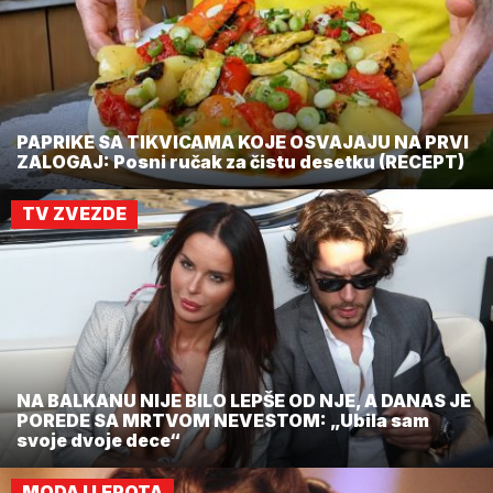
PAPRIKE SA TIKVICAMA KOJE OSVAJAJU NA PRVI
ZALOGAJ: Posni ručak za čistu desetku (RECEPT)
TV ZVEZDE
NA BALKANU NIJE BILO LEPŠE OD NJE, A DANAS JE
POREDE SA MRTVOM NEVESTOM: „Ubila sam
svoje dvoje dece“
MODA I LEPOTA