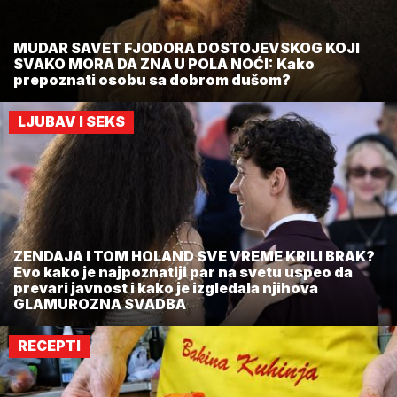
MUDAR SAVET FJODORA DOSTOJEVSKOG KOJI
SVAKO MORA DA ZNA U POLA NOĆI: Kako
prepoznati osobu sa dobrom dušom?
LJUBAV I SEKS
ZENDAJA I TOM HOLAND SVE VREME KRILI BRAK?
Evo kako je najpoznatiji par na svetu uspeo da
prevari javnost i kako je izgledala njihova
GLAMUROZNA SVADBA
RECEPTI