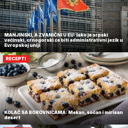
MANJINSKI, A ZVANIČNI U EU: Iako je srpski
većinski, crnogorski će biti administrativni jezik u
Evropskoj uniji
RECEPTI
KOLAČ SA BOROVNICAMA: Mekan, sočan i mirisan
desert