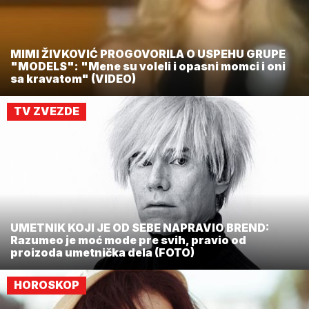
MIMI ŽIVKOVIĆ PROGOVORILA O USPEHU GRUPE
"MODELS": "Mene su voleli i opasni momci i oni
sa kravatom" (VIDEO)
TV ZVEZDE
UMETNIK KOJI JE OD SEBE NAPRAVIO BREND:
Razumeo je moć mode pre svih, pravio od
proizoda umetnička dela (FOTO)
HOROSKOP