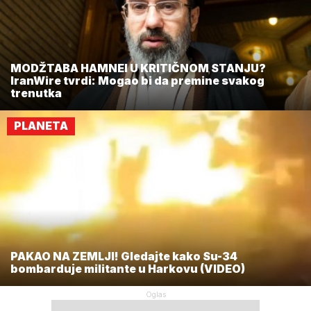
MODŽTABA HAMNEI U KRITIČNOM STANJU?
IranWire tvrdi: Mogao bi da premine svakog
trenutka
PLANETA
PAKAO NA ZEMLJI! Gledajte kako Su-34
bombarduje militante u Harkovu (VIDEO)