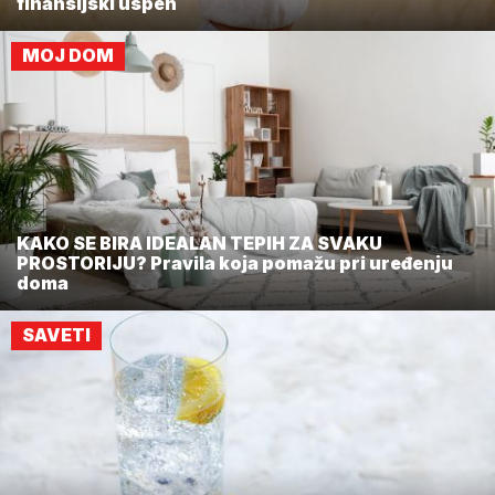
finansijski uspeh
MOJ DOM
KAKO SE BIRA IDEALAN TEPIH ZA SVAKU
PROSTORIJU? Pravila koja pomažu pri uređenju
doma
SAVETI