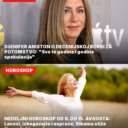
DžENIFER ANISTON O DECENIJSKOJ BORBI ZA
POTOMSTVO: "Sve te godine i godine
spekulacija"
HOROSKOP
NEDELJNI HOROSKOP OD 9. DO 15. AVGUSTA:
Lavovi, izbegavajte rasprave; Ribama stiže