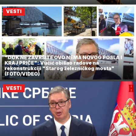
VESTI
"DOK NE ZAVRŠITE OVO NEMA NOVOG POSLA I
KRAJ PRIČE": Vučić obišao radove na
rekonstrukciji "Starog železničkog mosta"
(FOTO/VIDEO)
VESTI