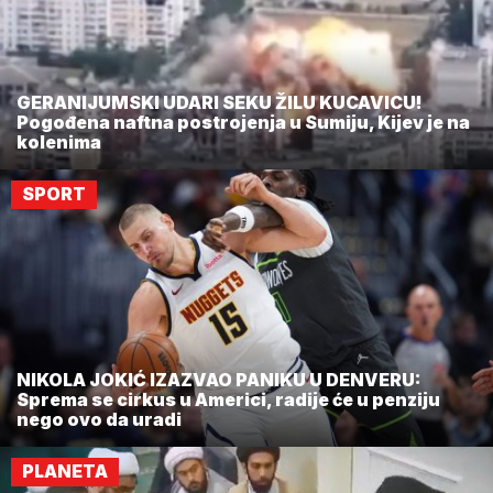
GERANIJUMSKI UDARI SEKU ŽILU KUCAVICU!
Pogođena naftna postrojenja u Sumiju, Kijev je na
kolenima
SPORT
NIKOLA JOKIĆ IZAZVAO PANIKU U DENVERU:
Sprema se cirkus u Americi, radije će u penziju
nego ovo da uradi
PLANETA