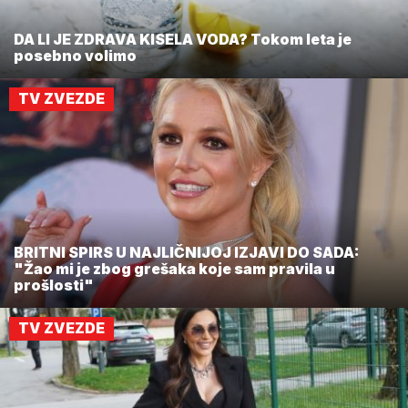
DA LI JE ZDRAVA KISELA VODA? Tokom leta je
posebno volimo
TV ZVEZDE
BRITNI SPIRS U NAJLIČNIJOJ IZJAVI DO SADA:
"Žao mi je zbog grešaka koje sam pravila u
prošlosti"
TV ZVEZDE