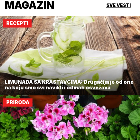
MAGAZIN
SVE VESTI
RECEPTI
LIMUNADA SA KRASTAVCIMA: Drugačija je od one
na koju smo svi navikli i odmah osvežava
PRIRODA