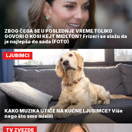
ZBOG ČEGA SE U POSLEDNJE VREME TOLIKO
GOVORI O KOSI KEJT MIDLTON? Frizeri se slažu da
je najlepša do sada (FOTO)
LJUBIMCI
KAKO MUZIKA UTIČE NA KUĆNE LJUBIMCE? Više
nego što smo mislili
TV ZVEZDE