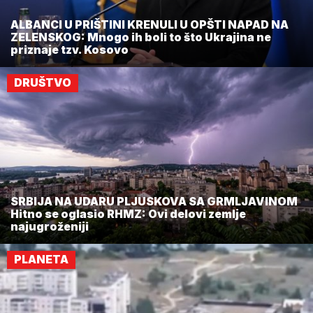
ALBANCI U PRIŠTINI KRENULI U OPŠTI NAPAD NA
ZELENSKOG: Mnogo ih boli to što Ukrajina ne
priznaje tzv. Kosovo
DRUŠTVO
SRBIJA NA UDARU PLJUSKOVA SA GRMLJAVINOM
Hitno se oglasio RHMZ: Ovi delovi zemlje
najugroženiji
PLANETA