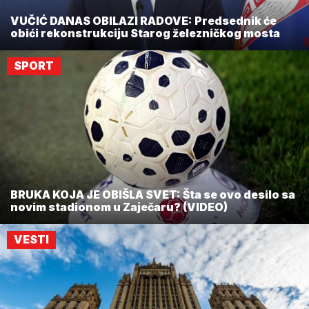
VUČIĆ DANAS OBILAZI RADOVE: Predsednik će
obići rekonstrukciju Starog železničkog mosta
SPORT
BRUKA KOJA JE OBIŠLA SVET: Šta se ovo desilo sa
novim stadionom u Zaječaru? (VIDEO)
VESTI