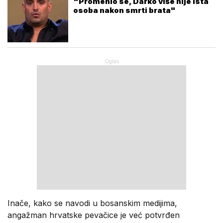
"Promenio se, Darko više nije ista
osoba nakon smrti brata"
Inače, kako se navodi u bosanskim medijima,
angažman hrvatske pevačice je već potvrđen