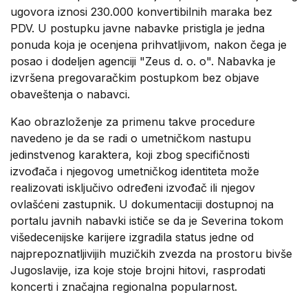
ugovora iznosi 230.000 konvertibilnih maraka bez
PDV. U postupku javne nabavke pristigla je jedna
ponuda koja je ocenjena prihvatljivom, nakon čega je
posao i dodeljen agenciji "Zeus d. o. o". Nabavka je
izvršena pregovaračkim postupkom bez objave
obaveštenja o nabavci.
Kao obrazloženje za primenu takve procedure
navedeno je da se radi o umetničkom nastupu
jedinstvenog karaktera, koji zbog specifičnosti
izvođača i njegovog umetničkog identiteta može
realizovati isključivo određeni izvođač ili njegov
ovlašćeni zastupnik. U dokumentaciji dostupnoj na
portalu javnih nabavki ističe se da je Severina tokom
višedecenijske karijere izgradila status jedne od
najprepoznatljivijih muzičkih zvezda na prostoru bivše
Jugoslavije, iza koje stoje brojni hitovi, rasprodati
koncerti i značajna regionalna popularnost.