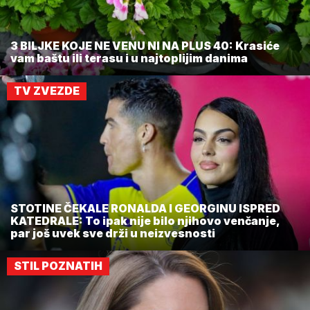
3 BILJKE KOJE NE VENU NI NA PLUS 40: Krasiće
vam baštu ili terasu i u najtoplijim danima
TV ZVEZDE
STOTINE ČEKALE RONALDA I GEORGINU ISPRED
KATEDRALE: To ipak nije bilo njihovo venčanje,
par još uvek sve drži u neizvesnosti
STIL POZNATIH