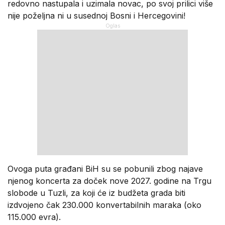
redovno nastupala i uzimala novac, po svoj prilici više
nije poželjna ni u susednoj Bosni i Hercegovini!
Ovoga puta građani BiH su se pobunili zbog najave
njenog koncerta za doček nove 2027. godine na Trgu
slobode u Tuzli, za koji će iz budžeta grada biti
izdvojeno čak 230.000 konvertabilnih maraka (oko
115.000 evra).