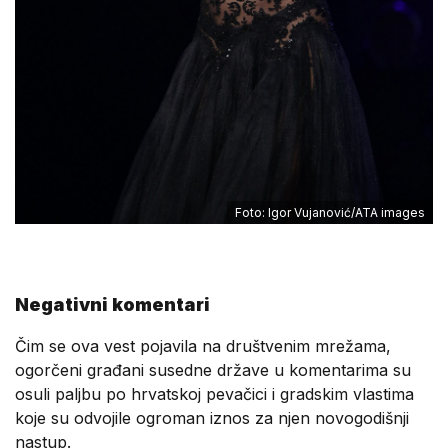
Foto: Igor Vujanović/ATA images
Negativni komentari
Čim se ova vest pojavila na društvenim mrežama,
ogorčeni građani susedne države u komentarima su
osuli paljbu po hrvatskoj pevačici i gradskim vlastima
koje su odvojile ogroman iznos za njen novogodišnji
nastup.