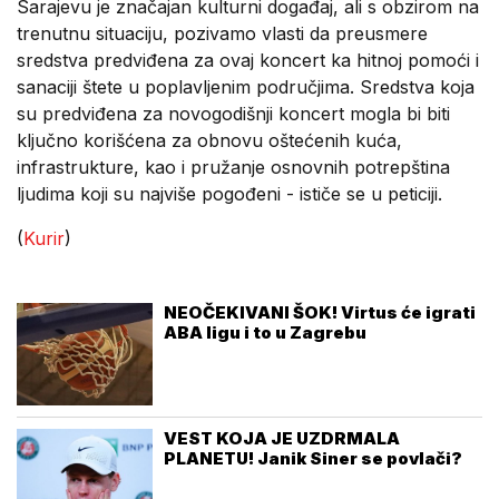
Sarajevu je značajan kulturni događaj, ali s obzirom na
trenutnu situaciju, pozivamo vlasti da preusmere
sredstva predviđena za ovaj koncert ka hitnoj pomoći i
sanaciji štete u poplavljenim područjima. Sredstva koja
su predviđena za novogodišnji koncert mogla bi biti
ključno korišćena za obnovu oštećenih kuća,
infrastrukture, kao i pružanje osnovnih potrepština
ljudima koji su najviše pogođeni - ističe se u peticiji.
(
Kurir
)
NEOČEKIVANI ŠOK! Virtus će igrati
ABA ligu i to u Zagrebu
VEST KOJA JE UZDRMALA
PLANETU! Janik Siner se povlači?