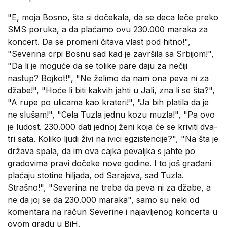
"E, moja Bosno, šta si dočekala, da se deca leče preko
SMS poruka, a da plaćamo ovu 230.000 maraka za
koncert. Da se promeni čitava vlast pod hitno!",
"Severina crpi Bosnu sad kad je završila sa Srbijom!",
"Da li je moguće da se tolike pare daju za nečiji
nastup? Bojkot!", "Ne želimo da nam ona peva ni za
džabe!", "Hoće li biti kakvih jahti u Jali, zna li se šta?",
"A rupe po ulicama kao krateri!", "Ja bih platila da je
ne slušam!", "Cela Tuzla jednu kozu muzla!", "Pa ovo
je ludost. 230.000 dati jednoj ženi koja će se kriviti dva-
tri sata. Koliko ljudi živi na ivici egzistencije?", "Na šta je
država spala, da im ova cajka pevaljka s jahte po
gradovima pravi dočeke nove godine. I to još građani
plaćaju stotine hiljada, od Sarajeva, sad Tuzla.
Strašno!", "Severina ne treba da peva ni za džabe, a
ne da joj se da 230.000 maraka", samo su neki od
komentara na račun Severine i najavljenog koncerta u
ovom gradu u BiH.