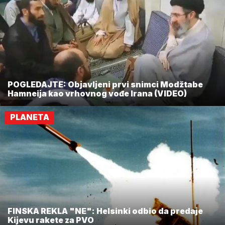
POGLEDAJTE: Objavljeni prvi snimci Modžtabe
Hamneija kao vrhovnog vođe Irana (VIDEO)
PLANETA
FINSKA REKLA "NE": Helsinki odbio da predaje
Kijevu rakete za PVO