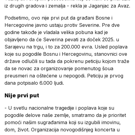
iz drugih gradova i zemalja - rekla je Jaganjac za Avaz.
Podsetimo, ovo nije prvi put da građani Bosne i
Hercegovine javno ustaju protiv Severine. Pre dve
godine takođe je vladala velika pobuna kad je
objavljeno da će Severina pevati za doček 2025. u
Sarajevu na trgu, i to za 200.000 evra. Usled poplava
koje su pogodile Bosnu i Hercegovinu, stanovnici ove
države odlučili su tada da pokrenu peticiju kojom traže
da se novac za organizovanje pomenutog šoua
preusmeri na oštećene u nepogodi. Peticiju je prvog
dana potpisalo 6.000 ljudi.
Nije prvi put
- U svetlu nacionalne tragedije i poplava koje su
pogodile delove naše zemlje, smatramo da je prioritet
pomoći našim sugrađanima koji su izgubili imovinu,
dom, život. Organizacija novogodišnjeg koncerta u