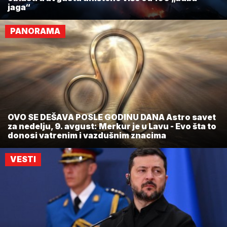
jaga“
PANORAMA
OVO SE DEŠAVA POSLE GODINU DANA Astro savet
za nedelju, 9. avgust: Merkur je u Lavu - Evo šta to
donosi vatrenim i vazdušnim znacima
VESTI