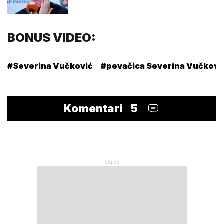
BONUS VIDEO:
#Severina Vučković
#pevačica Severina Vučkovi
Komentari
5