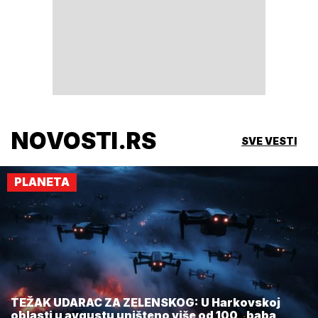
NOVOSTI.RS
SVE VESTI
PLANETA
TEŽAK UDARAC ZA ZELENSKOG: U Harkovskoj
oblasti u avgustu uništeno više od 100 „baba