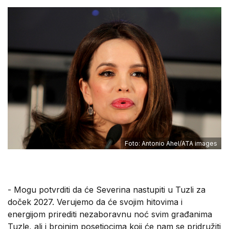
Foto: Antonio Ahel/ATA images
- Mogu potvrditi da će Severina nastupiti u Tuzli za
doček 2027. Verujemo da će svojim hitovima i
energijom prirediti nezaboravnu noć svim građanima
Tuzle, ali i brojnim posetiocima koji će nam se pridružiti