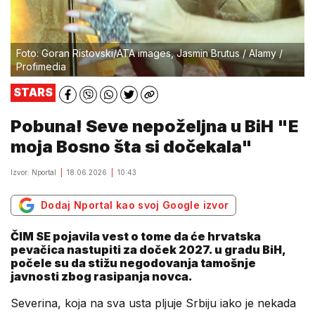
Foto: Goran Ristovski/ATA images, Jasmin Brutus / Alamy /
Profimedia
STARS
Pobuna! Seve nepoželjna u BiH "E
moja Bosno šta si dočekala"
Izvor: Nportal
18.06.2026
10:43
Dodaj Nportal kao svoj Google izvor
ČIM SE pojavila vest o tome da će hrvatska
pevačica nastupiti za doček 2027. u gradu BiH,
počele su da stižu negodovanja tamošnje
javnosti zbog rasipanja novca.
Severina, koja na sva usta pljuje Srbiju iako je nekada