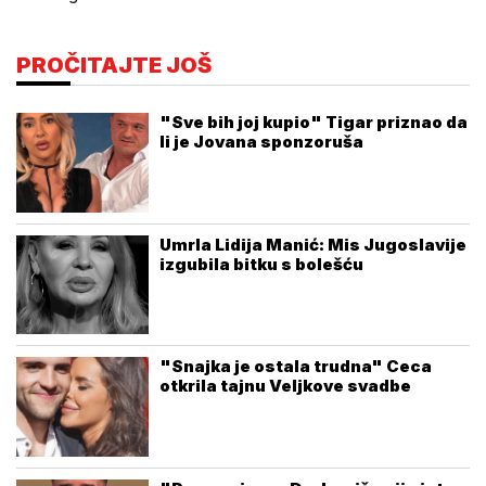
PROČITAJTE JOŠ
"Sve bih joj kupio" Tigar priznao da
li je Jovana sponzoruša
Umrla Lidija Manić: Mis Jugoslavije
izgubila bitku s bolešću
"Snajka je ostala trudna" Ceca
otkrila tajnu Veljkove svadbe