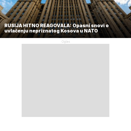
RUSIJA HITNO REAGOVALA: Opasni snovi o
uvlačenju nepriznatog Kosova u NATO