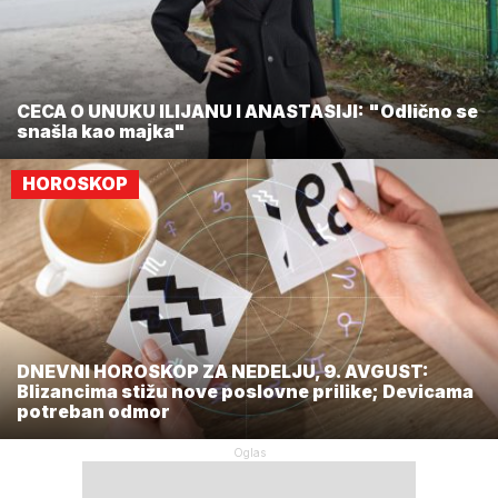
CECA O UNUKU ILIJANU I ANASTASIJI: "Odlično se
snašla kao majka"
HOROSKOP
DNEVNI HOROSKOP ZA NEDELJU, 9. AVGUST:
Blizancima stižu nove poslovne prilike; Devicama
potreban odmor