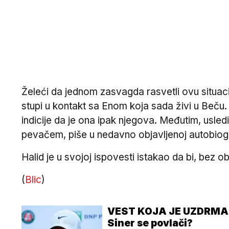
Želeći da jednom zasvagda rasvetli ovu situac
stupi u kontakt sa Enom koja sada živi u Beču. 
indicije da je ona ipak njegova. Međutim, usledi
pevačem, piše u nedavno objavljenoj autobiogra
Halid je u svojoj ispovesti istakao da bi, bez o
(
Blic
)
VEST KOJA JE UZDRMA
Siner se povlači?