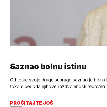
Saznao bolnu istinu
Od tetke svoje druge supruge saznao je bolnu 
tokom perioda njihove razdvojenosti redovno v
PROČITAJTE JOŠ