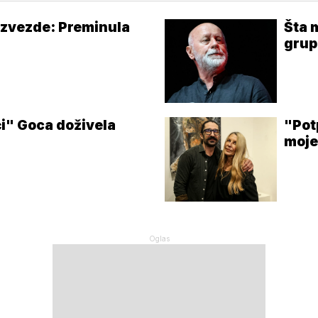
u zvezde: Preminula
Šta m
grup
i" Goca doživela
"Pot
moje