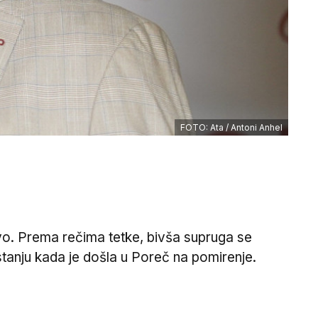
FOTO: Ata / Antoni Anhel
vo. Prema rečima tetke, bivša supruga se
tanju kada je došla u Poreč na pomirenje.