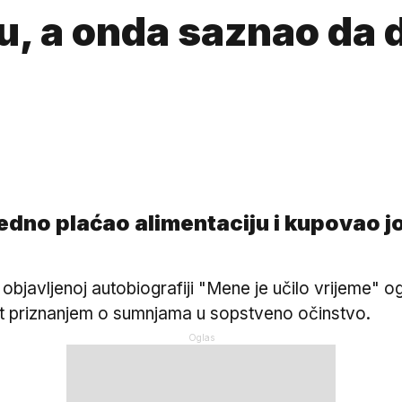
u, a onda saznao da 
dno plaćao alimentaciju i kupovao joj
bjavljenoj autobiografiji "Mene je učilo vrijeme" og
st priznanjem o sumnjama u sopstveno očinstvo.