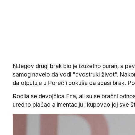
NJegov drugi brak bio je izuzetno buran, a pev
samog navelo da vodi "dvostruki život". Nakon
da otputuje u Poreč i pokuša da spasi brak. Po
Rodila se devojčica Ena, ali su se bračni odno
uredno plaćao alimentaciju i kupovao joj sve št