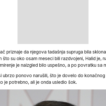
ač priznaje da njegova tadašnja supruga bila sklona 
 što su oko osam meseci bili razdvojeni, Halid je, 
mirenje je naizgled bilo uspešno, a po povratku sa m
si ubrzo ponovo narušili, što je dovelo do konačnog
o je potrebno, ali je onda usledio šok.