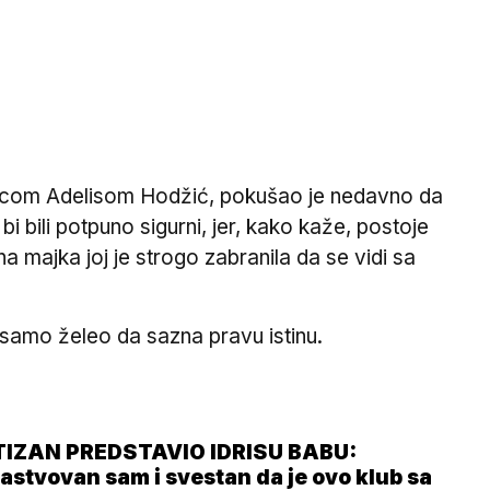
vačicom Adelisom Hodžić, pokušao je nedavno da
 bili potpuno sigurni, jer, kako kaže, postoje
na majka joj je strogo zabranila da se vidi sa
, samo želeo da sazna pravu istinu.
IZAN PREDSTAVIO IDRISU BABU:
astvovan sam i svestan da je ovo klub sa