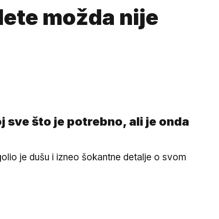
dete možda nije
 sve što je potrebno, ali je onda
olio je dušu i izneo šokantne detalje o svom