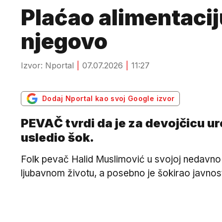
Plaćao alimentacij
njegovo
Izvor: Nportal
07.07.2026
11:27
Dodaj Nportal kao svoj Google izvor
PEVAČ tvrdi da je za devojčicu ure
usledio šok.
Folk pevač Halid Muslimović u svojoj nedavno o
ljubavnom životu, a posebno je šokirao javno