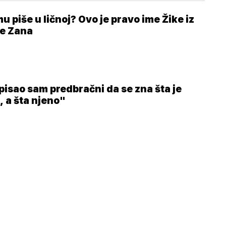
u piše u ličnoj? Ovo je pravo ime Žike iz
e Zana
pisao sam predbračni da se zna šta je
, a šta njeno"