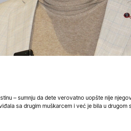
istinu – sumnju da dete verovatno uopšte nije njego
iđala sa drugim muškarcem i već je bila u drugom s