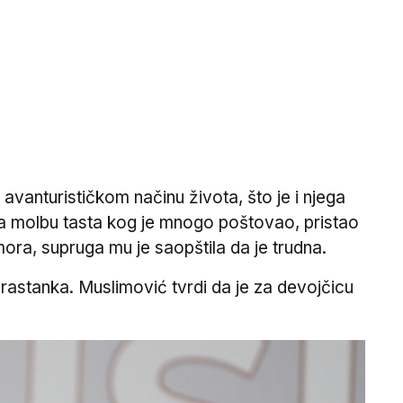
avanturističkom načinu života, što je i njega
na molbu tasta kog je mnogo poštovao, pristao
ora, supruga mu je saopštila da je trudna.
 rastanka. Muslimović tvrdi da je za devojčicu