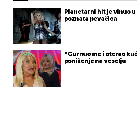
Planetarni hit je vinuo 
poznata pevačica
"Gurnuo me i oterao kuć
poniženje na veselju