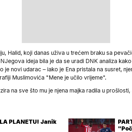
iju, Halid, koji danas uživa u trećem braku sa pe
NJegova ideja bila je da se uradi DNK analiza kako bi
o je novi udarac – iako je Ena pristala na susret, nje
fiji Muslimovića "Mene je učilo vrijeme".
bzira na sve što mu je njena majka radila u prošlosti
LA PLANETU! Janik
PART
"Poč