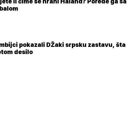
jete li čime se hrani Haland? Porede ga sa
balom
mbijci pokazali DŽaki srpsku zastavu, šta
otom desilo