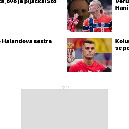
a,ovo je pljačka!Što
Veru
Hani
e Halandova sestra
Kolu
se p