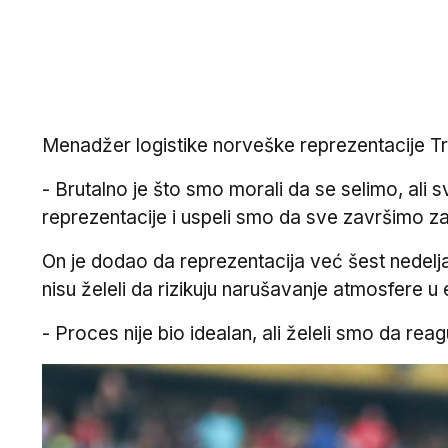
Menadžer logistike norveške reprezentacije Truls
- Brutalno je što smo morali da se selimo, ali 
reprezentacije i uspeli smo da sve završimo za 
On je dodao da reprezentacija već šest nedelja
nisu želeli da rizikuju narušavanje atmosfere u e
- Proces nije bio idealan, ali želeli smo da re