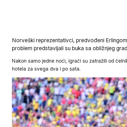
Norveški reprezentativci, predvođeni Erlingom
problem predstavljali su buka sa obližnjeg gradi
Nakon samo jedne noći, igrači su zatražili od čeln
hotela za svega dva i po sata.