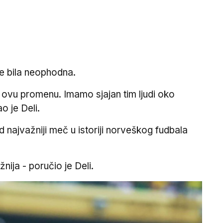
 je bila neophodna.
li ovu promenu. Imamo sjajan tim ljudi oko
o je Deli.
najvažniji meč u istoriji norveškog fudbala
nija - poručio je Deli.