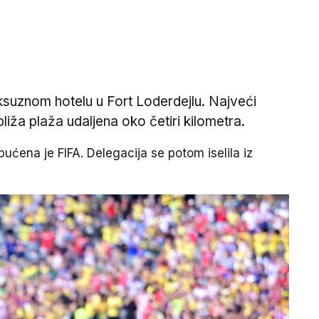
ksuznom hotelu u Fort Loderdejlu. Najveći
bliža plaža udaljena oko četiri kilometra.
ućena je FIFA. Delegacija se potom iselila iz