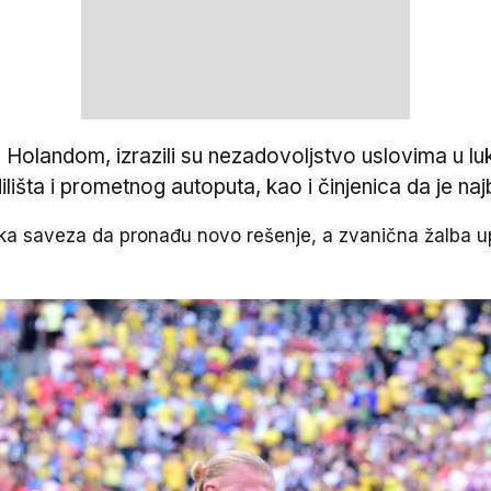
 Holandom, izrazili su nezadovoljstvo uslovima u lu
lišta i prometnog autoputa, kao i činjenica da je naj
ika saveza da pronađu novo rešenje, a zvanična žalba up