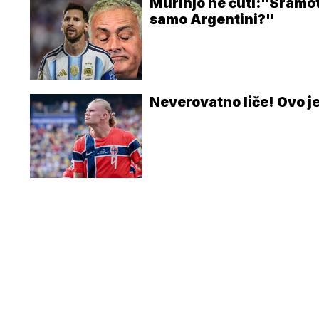
Murinjo ne ćuti:"Sramot
samo Argentini?"
Neverovatno liče! Ovo j