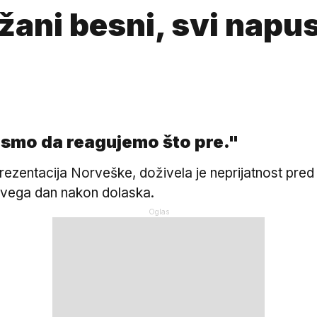
ani besni, svi napust
li smo da reagujemo što pre."
prezentacija Norveške, doživela je neprijatnost pred 
 svega dan nakon dolaska.