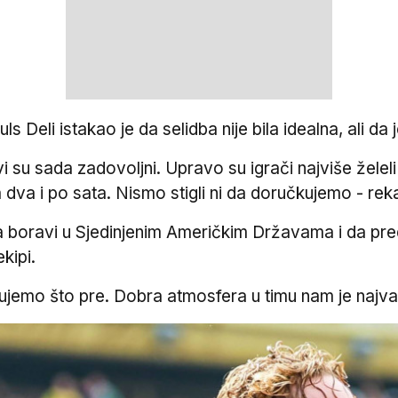
 Deli istakao je da selidba nije bila idealna, ali da
svi su sada zadovoljni. Upravo su igrači najviše žele
dva i po sata. Nismo stigli ni da doručkujemo - reka
 boravi u Sjedinjenim Američkim Državama i da pred 
kipi.
agujemo što pre. Dobra atmosfera u timu nam je najvaž