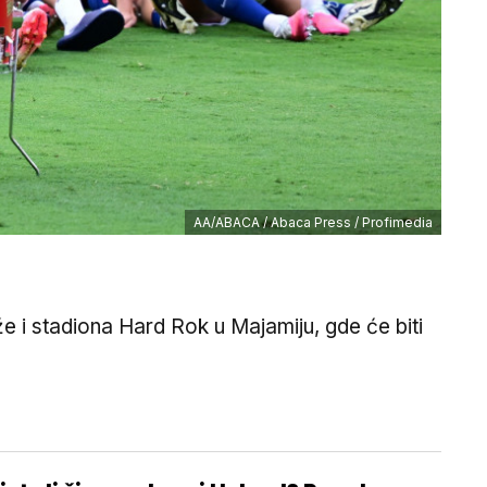
AA/ABACA / Abaca Press / Profimedia
aže i stadiona Hard Rok u Majamiju, gde će biti