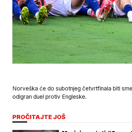
Norveška će do subotnjeg četvrtfinala biti smešt
odigran duel protiv Engleske.
PROČITAJTE JOŠ