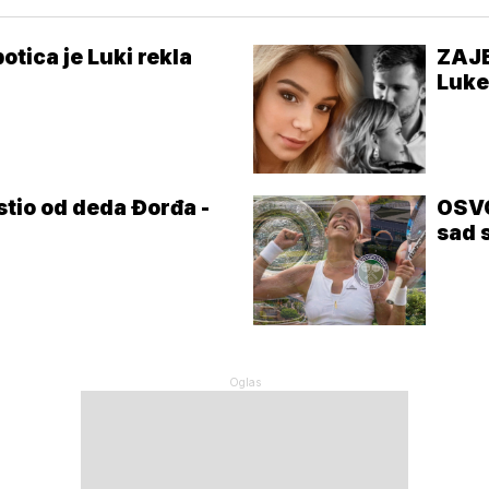
tica je Luki rekla
ZAJE
Luke
tio od deda Đorđa -
OSVO
sad 