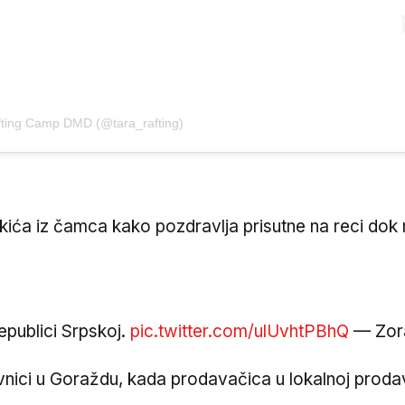
fting Camp DMD (@tara_rafting)
ća iz čamca kako pozdravlja prisutne na reci dok m
epublici Srpskoj.
pic.twitter.com/ulUvhtPBhQ
— Zor
vnici u Goraždu, kada prodavačica u lokalnoj prodav