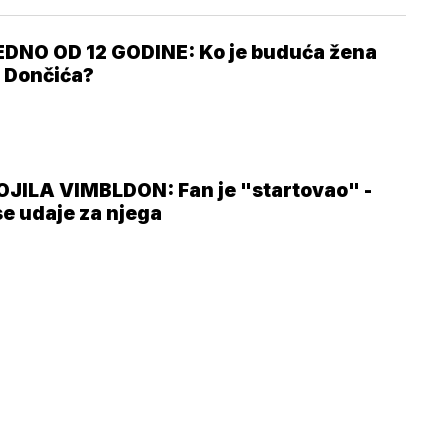
DNO OD 12 GODINE: Ko je buduća žena
 Dončića?
JILA VIMBLDON: Fan je "startovao" -
se udaje za njega