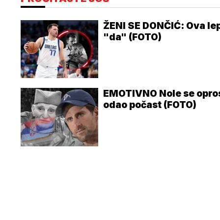
ŽENI SE DONČIĆ: Ova lepo
"da" (FOTO)
EMOTIVNO Nole se opros
odao počast (FOTO)