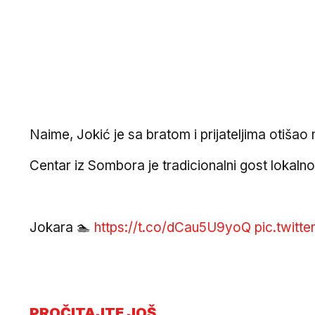
Naime, Jokić je sa bratom i prijateljima otišao 
Centar iz Sombora je tradicionalni gost lokalno
Jokara 🏊
https://t.co/dCau5U9yoQ
pic.twitt
PROČITAJTE JOŠ