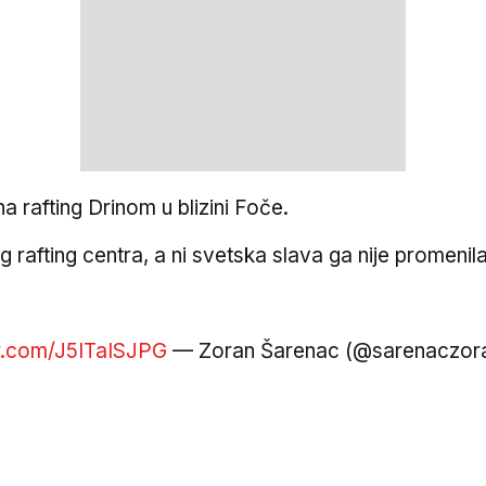
na rafting Drinom u blizini Foče.
g rafting centra, a ni svetska slava ga nije promenil
er.com/J5ITaISJPG
— Zoran Šarenac (@sarenaczor