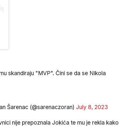
u skandiraju "MVP". Čini se da se Nikola
an Šarenac (@sarenaczoran)
July 8, 2023
nici nije prepoznala Jokića te mu je rekla kako