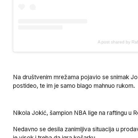
A post shared by Ra
Na društvenim mrežama pojavio se snimak Joki
postideo, te im je samo blago mahnuo rukom.
Nikola Jokić, šampion NBA lige na raftingu u R
Nedavno se desila zanimljiva situacija u proda
je visok i treba da igra košarku.