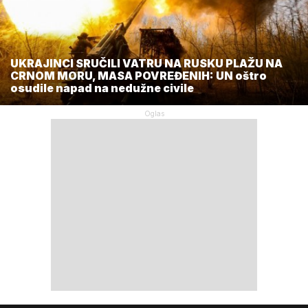
UKRAJINCI SRUČILI VATRU NA RUSKU PLAŽU NA
CRNOM MORU, MASA POVREĐENIH: UN oštro
osudile napad na nedužne civile