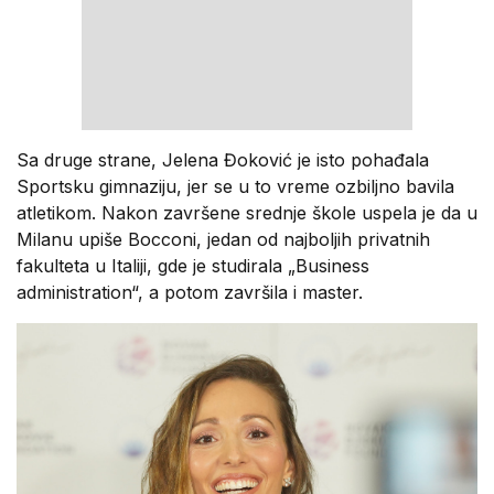
Sa druge strane, Jelena Đoković je isto pohađala
Sportsku gimnaziju, jer se u to vreme ozbiljno bavila
atletikom. Nakon završene srednje škole uspela je da u
Milanu upiše Bocconi, jedan od najboljih privatnih
fakulteta u Italiji, gde je studirala „Business
administration“, a potom završila i master.