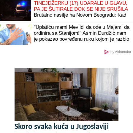
TINEJDŽERKU (17) UDARALE U GLAVU,
PA JE ŠUTIRALE DOK SE NIJE SRUŠILA
Brutalno nasilje na Novom Beogradu: Kad
je pala na zemlju, uzele MAKAZE i
nastavile da je PONIŽAVAJU
"Uplatiću mami Mevlidi da ode u Majami da
ordinira sa Stanijom!" Asmin Durdžić nam
je pokazao povređenu ruku kojom je razbio
šoferku
by Aklamator
Skoro svaka kuća u Jugoslaviji