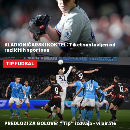
KLADIONIČARSKI KOKTEL: Tiket sastavljen od
različitih sportova
TIP FUDBAL
PREDLOZI ZA GOLOVE: "Tip" izdvaja - vi birate