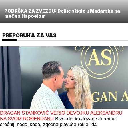
PODRŠKA ZA ZVEZDU: Delije stigle u Mađarsku na
meč sa Hapoelom
PREPORUKA ZA VAS
DRAGAN STANKOVIĆ VERIO DEVOJKU ALEKSANDRU
NA SVOM ROĐENDANU
Bivši dečko Jovane Jeremić
srećniji nego ikada, zgodna plavuša rekla "da"