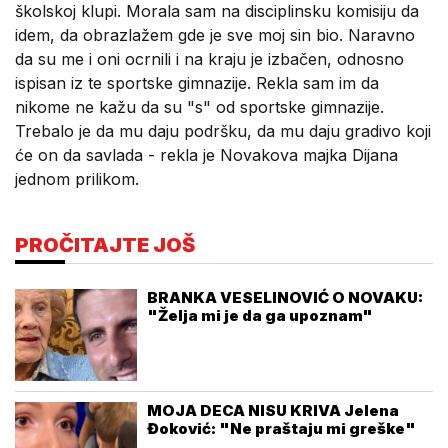
školskoj klupi. Morala sam na disciplinsku komisiju da
idem, da obrazlažem gde je sve moj sin bio. Naravno
da su me i oni ocrnili i na kraju je izbačen, odnosno
ispisan iz te sportske gimnazije. Rekla sam im da
nikome ne kažu da su "s" od sportske gimnazije.
Trebalo je da mu daju podršku, da mu daju gradivo koji
će on da savlada - rekla je Novakova majka Dijana
jednom prilikom.
PROČITAJTE JOŠ
BRANKA VESELINOVIĆ O NOVAKU:
"Želja mi je da ga upoznam"
MOJA DECA NISU KRIVA Jelena
Đoković: "Ne praštaju mi greške"