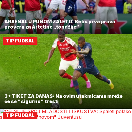
ARSENAL U PUNOM ZALETU: Betis prva prava
provera za Artetine „topdžije“
TIP FUDBAL
3+ TIKET ZA DANAS: Na ovim utakmicama mreže
će se "sigurno" tresti
TIP FUDBAL