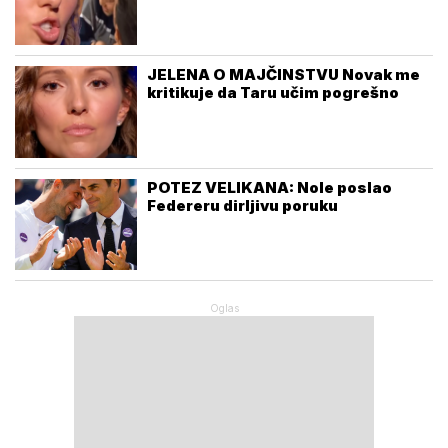
JELENA O MAJČINSTVU Novak me
kritikuje da Taru učim pogrešno
POTEZ VELIKANA: Nole poslao
Federeru dirljivu poruku