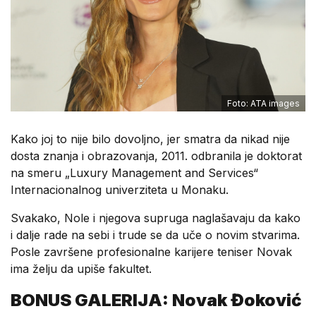
Foto: ATA images
Kako joj to nije bilo dovoljno, jer smatra da nikad nije
dosta znanja i obrazovanja, 2011. odbranila je doktorat
na smeru „Luxury Management and Services“
Internacionalnog univerziteta u Monaku.
Svakako, Nole i njegova supruga naglašavaju da kako
i dalje rade na sebi i trude se da uče o novim stvarima.
Posle završene profesionalne karijere teniser Novak
ima želju da upiše fakultet.
BONUS GALERIJA: Novak Đoković