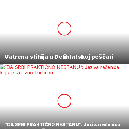
Vatrena stihija u Deliblatskoj peščari
“DA SRBI PRAKTIČNO NESTANU”: Jeziva rečenica