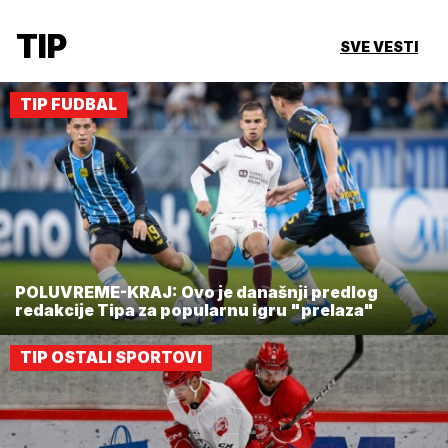
TIP
SVE VESTI
TIP FUDBAL
POLUVREME-KRAJ: Ovo je današnji predlog
redakcije Tipa za popularnu igru "prelaza"
TIP OSTALI SPORTOVI