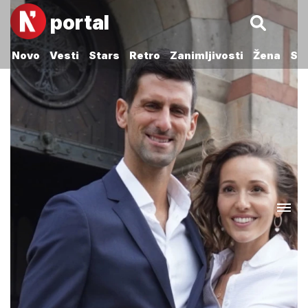
portal
Novo
Vesti
Stars
Retro
Zanimljivosti
Žena
Sp