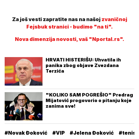
Za još vesti zapratite nas na našoj
zvaničnoj
Fejsbuk stranici - budimo "na ti".
Nova dimenzija novosti, vaš "Nportal.rs".
HRVATI HISTERIŠU: Uhvatila ih
panika zbog objave Zvezdana
Terzića
"KOLIKO SAM POGREŠIO" Predrag
Mijatović progovorio o pitanju koje
zanima sve!
#Novak Đoković
#VIP
#Jelena Đoković
#tenise