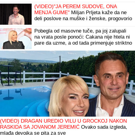
(VIDEO)"JA PEREM SUDOVE, ONA
MENJA GUME"
Miljan Prljeta kaže da ne
deli poslove na muške i ženske, progovorio
o Mirki Vasiljević i pevačima koji glume:
"Niko nema pravo"
Pobegla od masovne tuče, pa joj zalupali
na vrata posle ponoći: Cakana nije htela ni
pare da uzme, a od tada primenjuje striktno
pravilo u karijeri
(VIDEO) DRAGAN UREDIO VILU U GROCKOJ NAKON
RASKIDA SA JOVANOM JEREMIĆ
Ovako sada izgleda,
mlađa devojka se pita za sve