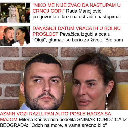
"NIKO ME NIJE ZVAO DA NASTUPAM U
CRNOJ GORI"
Rada Manojlović
progovorila o krizi na estradi i nastupima:
"Bolje biti prvi u selu nego poslednji u
gradu"
DANAŠNJI DATUM VRAĆA IH U BOLNU
PROŠLOST
Pevačica izgubila oca u
"Oluji", glumac se borio za život: "Bio sam
u toj koloni, imao sam samo 22 godine"
ASMIN VOZI RAZLUPAN AUTO POSLE HAOSA SA
MAJOM
Milena Kačavenda podelila SNIMAK DURDŽIĆA IZ
BEOGRADA: "Odoh na more, a vama srećno bilo"