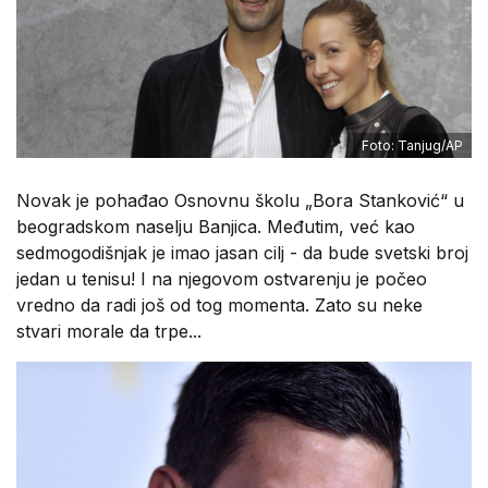
Foto: Tanjug/AP
Novak je pohađao Osnovnu školu „Bora Stanković“ u
beogradskom naselju Banjica. Međutim, već kao
sedmogodišnjak je imao jasan cilj - da bude svetski broj
jedan u tenisu! I na njegovom ostvarenju je počeo
vredno da radi još od tog momenta. Zato su neke
stvari morale da trpe...