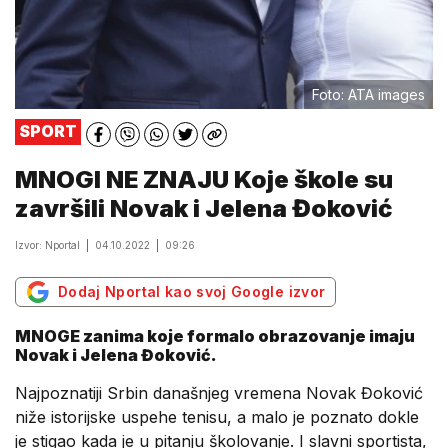
Foto: ATA images
SPORT
MNOGI NE ZNAJU Koje škole su
završili Novak i Jelena Đoković
Izvor: Nportal
04.10.2022
09:26
Dodaj Nportal kao svoj Google izvor
MNOGE zanima koje formalo obrazovanje imaju
Novak i Jelena Đoković.
Najpoznatiji Srbin današnjeg vremena Novak Đoković
niže istorijske uspehe tenisu, a malo je poznato dokle
je stigao kada je u pitanju školovanje. I slavni sportista,