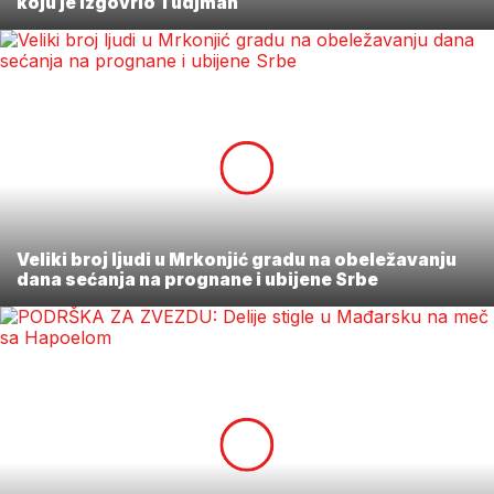
koju je izgovrio Tudjman
Veliki broj ljudi u Mrkonjić gradu na obeležavanju
dana sećanja na prognane i ubijene Srbe