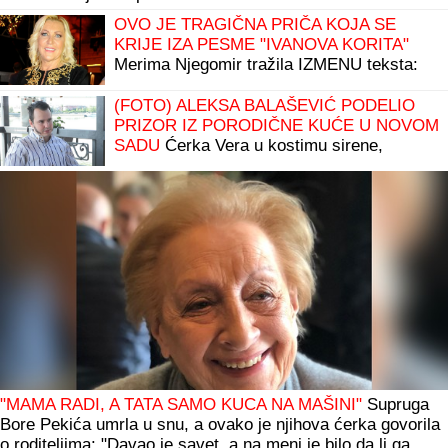
OVO JE TRAGIČNA PRIČA KOJA SE
KRIJE IZA PESME "IVANOVA KORITA"
Merima Njegomir tražila IZMENU teksta:
"Ti stihovi su naknadno dopisani"
(FOTO) ALEKSA BALAŠEVIĆ PODELIO
PRIZOR IZ PORODIČNE KUĆE U NOVOM
SADU
Ćerka Vera u kostimu sirene,
oduševila sve: "Salajka ima more"
"MAMA RADI, A TATA SAMO KUCA NA MAŠINI"
Supruga
Bore Pekića umrla u snu, a ovako je njihova ćerka govorila
o roditeljima: "Davao je savet, a na meni je bilo da li ga