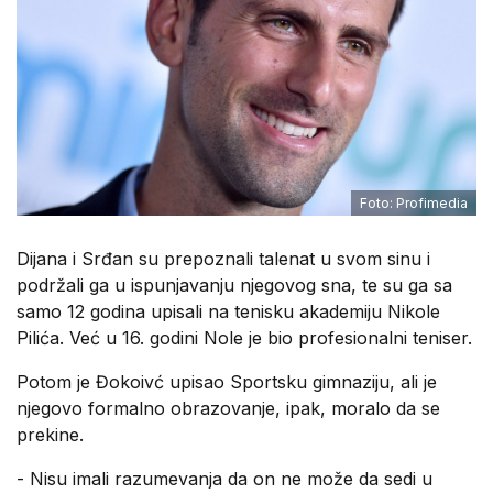
Foto: Profimedia
Dijana i Srđan su prepoznali talenat u svom sinu i
podržali ga u ispunjavanju njegovog sna, te su ga sa
samo 12 godina upisali na tenisku akademiju Nikole
Pilića. Već u 16. godini Nole je bio profesionalni teniser.
Potom je Đokoivć upisao Sportsku gimnaziju, ali je
njegovo formalno obrazovanje, ipak, moralo da se
prekine.
- Nisu imali razumevanja da on ne može da sedi u