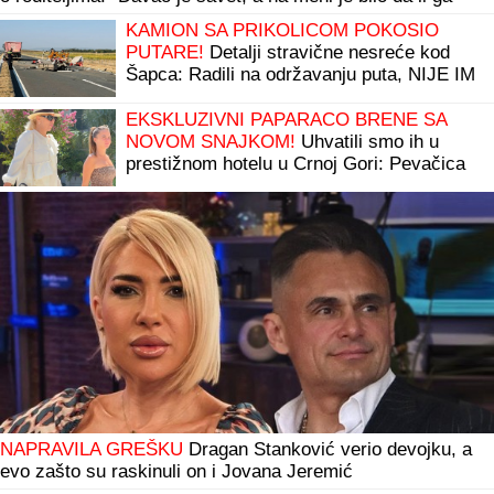
prihvatam ili ne"
KAMION SA PRIKOLICOM POKOSIO
PUTARE!
Detalji stravične nesreće kod
Šapca: Radili na održavanju puta, NIJE IM
BILO SPASA!
EKSKLUZIVNI PAPARACO BRENE SA
NOVOM SNAJKOM!
Uhvatili smo ih u
prestižnom hotelu u Crnoj Gori: Pevačica
skockana od glave do pete, Viktorova
devojka bez šminke (VIDEO)
NAPRAVILA GREŠKU
Dragan Stanković verio devojku, a
evo zašto su raskinuli on i Jovana Jeremić