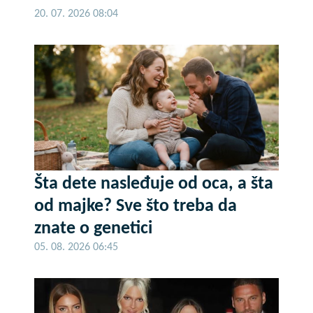
20. 07. 2026 08:04
Šta dete nasleđuje od oca, a šta
od majke? Sve što treba da
znate o genetici
05. 08. 2026 06:45