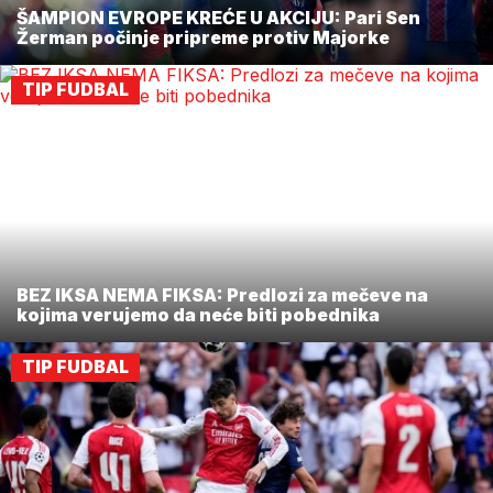
ŠAMPION EVROPE KREĆE U AKCIJU: Pari Sen
Žerman počinje pripreme protiv Majorke
TIP FUDBAL
BEZ IKSA NEMA FIKSA: Predlozi za mečeve na
kojima verujemo da neće biti pobednika
TIP FUDBAL