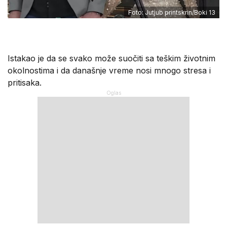
Foto: Jutjub printskrin/Boki 13
Istakao je da se svako može suočiti sa teškim životnim
okolnostima i da današnje vreme nosi mnogo stresa i
pritisaka.