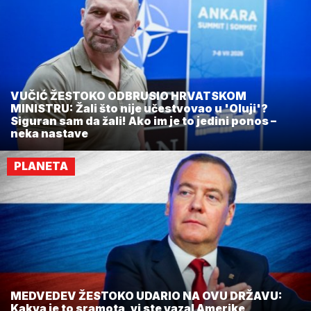
VUČIĆ ŽESTOKO ODBRUSIO HRVATSKOM
MINISTRU: Žali što nije učestvovao u 'Oluji'?
Siguran sam da žali! Ako im je to jedini ponos –
neka nastave
PLANETA
MEDVEDEV ŽESTOKO UDARIO NA OVU DRŽAVU:
Kakva je to sramota, vi ste vazal Amerike