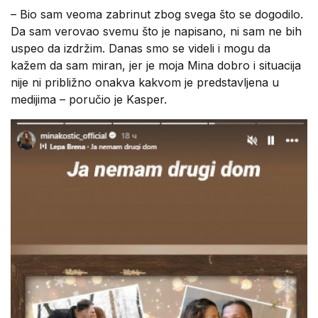
– Bio sam veoma zabrinut zbog svega što se dogodilo.
Da sam verovao svemu što je napisano, ni sam ne bih
uspeo da izdržim. Danas smo se videli i mogu da
kažem da sam miran, jer je moja Mina dobro i situacija
nije ni približno onakva kakvom je predstavljena u
medijima – poručio je Kasper.