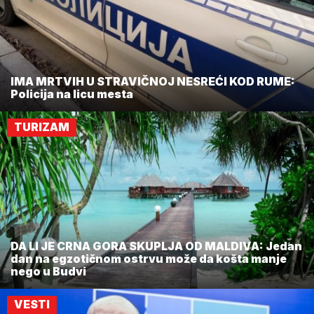
IMA MRTVIH U STRAVIČNOJ NESREĆI KOD RUME:
Policija na licu mesta
TURIZAM
DA LI JE CRNA GORA SKUPLJA OD MALDIVA: Jedan
dan na egzotičnom ostrvu može da košta manje
nego u Budvi
VESTI