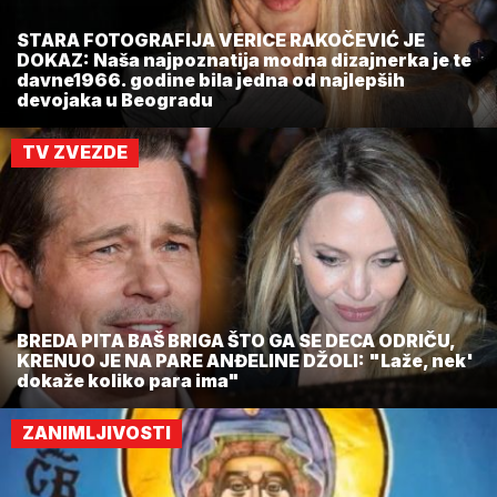
STARA FOTOGRAFIJA VERICE RAKOČEVIĆ JE
DOKAZ: Naša najpoznatija modna dizajnerka je te
davne1966. godine bila jedna od najlepših
devojaka u Beogradu
TV ZVEZDE
BREDA PITA BAŠ BRIGA ŠTO GA SE DECA ODRIČU,
KRENUO JE NA PARE ANĐELINE DŽOLI: "Laže, nek'
dokaže koliko para ima"
ZANIMLJIVOSTI