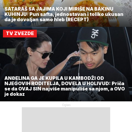
SATARAŠ SA JAJIMA KOJI MIRIŠE NA BAKINU
KUHINJU: Pun safta, jednostavan i toliko ukusan
da je dovoljan samo hleb (RECEPT)
TV ZVEZDE
ANĐELINA GA JE KUPILA U KAMBODŽI OD
NJEGOVIH RODITELJA, DOVELA U HOLIVUD: Priča
se da OVAJ SIN najviše manipuliše sa njom, a OVO
je dokaz