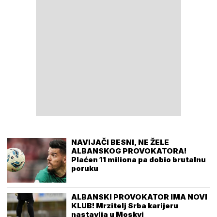
NAVIJAČI BESNI, NE ŽELE
ALBANSKOG PROVOKATORA!
Plaćen 11 miliona pa dobio brutalnu
poruku
ALBANSKI PROVOKATOR IMA NOVI
KLUB! Mrzitelj Srba karijeru
nastavlja u Moskvi