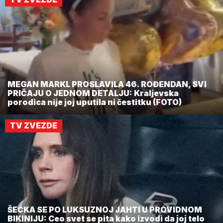
MEGAN MARKL PROSLAVILA 46. ROĐENDAN, SVI
PRIČAJU O JEDNOM DETALJU: Kraljevska
porodica nije joj uputila ni čestitku (FOTO)
TV ZVEZDE
ŠEĆKA SE PO LUKSUZNOJ JAHTI U PROVIDNOM
BIKINIJU: Ceo svet se pita kako izvodi da joj telo