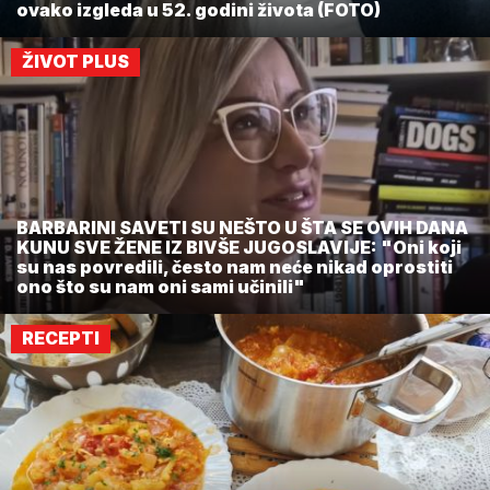
ovako izgleda u 52. godini života (FOTO)
ŽIVOT PLUS
BARBARINI SAVETI SU NEŠTO U ŠTA SE OVIH DANA
KUNU SVE ŽENE IZ BIVŠE JUGOSLAVIJE: "Oni koji
su nas povredili, često nam neće nikad oprostiti
ono što su nam oni sami učinili"
RECEPTI