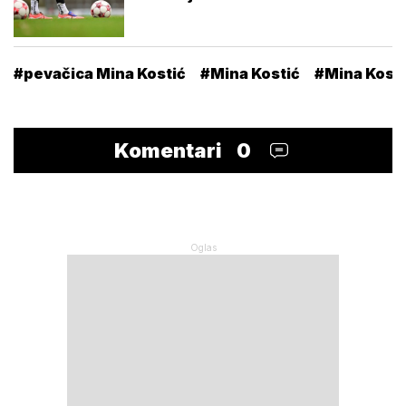
#pevačica Mina Kostić
#Mina Kostić
#Mina Kosti
Komentari
0