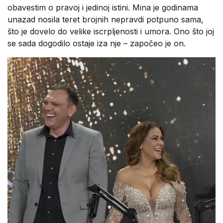
obavestim o pravoj i jedinoj istini. Mina je godinama
unazad nosila teret brojnih nepravdi potpuno sama,
što je dovelo do velike iscrpljenosti i umora. Ono što joj
se sada dogodilo ostaje iza nje – započeo je on.