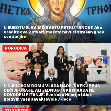
U SUBOTU SLAVIMO SVETU PETKU TRNOVI: Ako
uradite ove 2 stvari, možete navući strašan gnev
svetiteljke
PORODICA
U NJIHOVOM DOMU VLADA HAOS, UVEK JE PUN
DEČIJE GRAJE, ALI JEDNU STVAR NIKADA NE
DOVODE U PITANJE: Evo kako Hilarija i Alek
Boldvin vaspitavaju svoje 7 dece
TV ZVEZDE