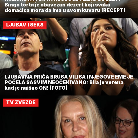
Bingo torta je obavezan dezert koji svaka
domaćica mora da ima u svom kuvaru (RECEPT)
LJUBAV I SEKS
LJUBAVNA PRIČA BRUSA VILISA I NJEGOVE EME JE
POČELA SASVIM NEOČEKIVANO: Bila je verena
kad je naišao ON! (FOTO)
TV ZVEZDE