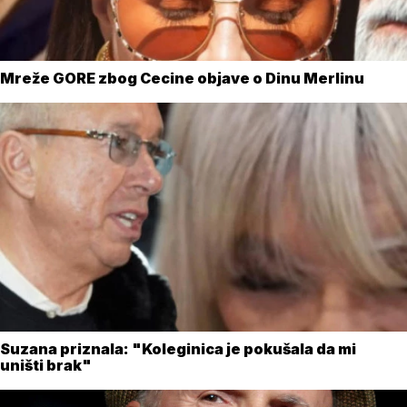
Mreže GORE zbog Cecine objave o Dinu Merlinu
Suzana priznala: "Koleginica je pokušala da mi
uništi brak"