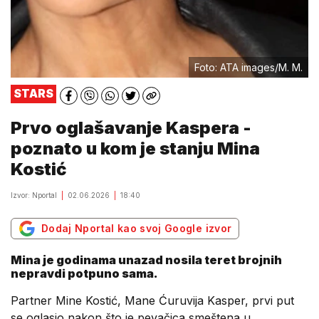
Foto: ATA images/M. M.
STARS
Prvo oglašavanje Kaspera -
poznato u kom je stanju Mina
Kostić
Izvor: Nportal
02.06.2026
18:40
Dodaj Nportal kao svoj Google izvor
Mina je godinama unazad nosila teret brojnih
nepravdi potpuno sama.
Partner Mine Kostić, Mane Ćuruvija Kasper, prvi put
se oglasio nakon što je pevačica smeštena u