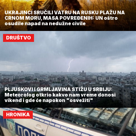
UKRAJINCI SRUČILI VATRU NA RUSKU PLAŽU NA
CRNOM MORU, MASA POVREĐENIH: UN oštro
osudile napad na nedužne civile
DRUŠTVO
PLJUSKOVI I GRMLJAVINA STIŽU U SRBIJU:
Meteorolog otkrio kakvo nam vreme donosi
vikend i gde će napokon "osvežiti"
HRONIKA