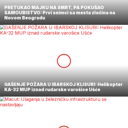
PRETUKAO MAJKU NA SMRT, PA POKUŠAO
SAMOUBISTVO: Prvi snimci sa mesta zločina na
Novom Beogradu
GAŠENJE POŽARA U IBARSKOJ KLISURI: Helikopter
KA-32 MUP iznad rudarske varošice Ušće