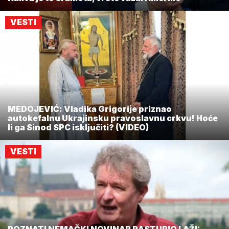
VESTI
MEDOJEVIĆ: Vladika Grigorije priznao
autokefalnu Ukrajinsku pravoslavnu crkvu! Hoće
li ga Sinod SPC isključiti? (VIDEO)
VESTI