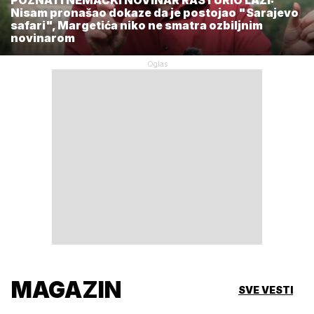
POZNATI NEMAČKI NOVINAR RASTURIO LAŽI:
Nisam pronašao dokaze da je postojao "Sarajevo
safari", Margetića niko ne smatra ozbiljnim
novinarom
MAGAZIN
SVE VESTI