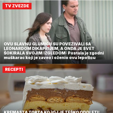
TV ZVEZDE
OVU SLAVNU GLUMICU SU POVEZIVALI SA
LEONARDOM DIKAPRIJEM, A ONDA JE SVET
ŠOKIRALA SVOJIM IZGLEDOM: Postala je zgodni
muškarac koji je zaveo i oženio ovu lepoticu
RECEPTI
KREMASTA TORTA KOJOJ JE TEŠKO ODOLETI: