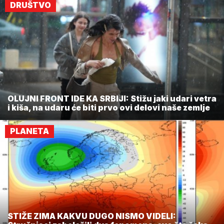
DRUŠTVO
OLUJNI FRONT IDE KA SRBIJI: Stižu jaki udari vetra
i kiša, na udaru će biti prvo ovi delovi naše zemlje
PLANETA
STIŽE ZIMA KAKVU DUGO NISMO VIDELI: