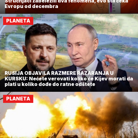
Stručnjaci zabeležili dva fenomena, evo šta čeka
Evropu od decembra
PLANETA
RUSIJA OBJAVILA RAZMERE RAZARANJA U
KURSKU: Nećete verovati koliko će Kijev morati da
plati u koliko dođe do ratne odštete
PLANETA