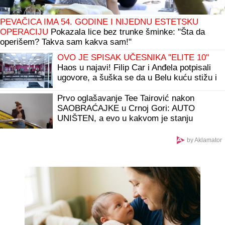
PEVAČICA IMA 54. GODINE I NIJEDNU ESTETSKU
OPERACIJU
Pokazala lice bez trunke šminke: "Šta da
operišem? Takva sam kakva sam!"
OVO JE SPISAK UČESNIKA "ELITE 10"
Haos u najavi! Filip Car i Anđela potpisali
ugovore, a šuška se da u Belu kuću stižu i
ONI
Prvo oglašavanje Tee Tairović nakon
SAOBRAĆAJKE u Crnoj Gori: AUTO
UNIŠTEN, a evo u kakvom je stanju
pevačica (FOTO)
by Aklamator