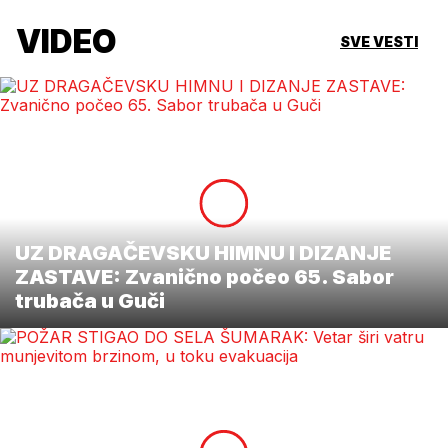
VIDEO
SVE VESTI
UZ DRAGAČEVSKU HIMNU I DIZANJE
ZASTAVE: Zvanično počeo 65. Sabor
trubača u Guči