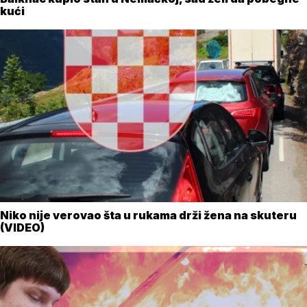
kući
Niko nije verovao šta u rukama drži žena na skuteru
(VIDEO)