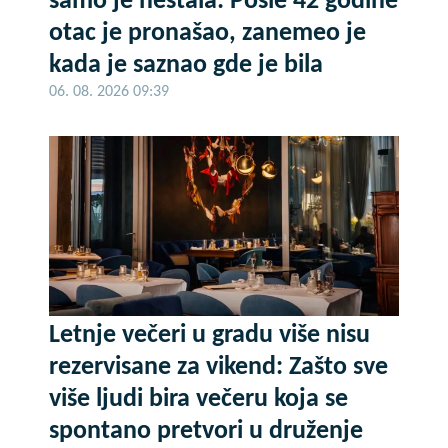
samo je nestala: Posle 42 godine
otac je pronašao, zanemeo je
kada je saznao gde je bila
06. 08. 2026 09:39
Letnje večeri u gradu više nisu
rezervisane za vikend: Zašto sve
više ljudi bira večeru koja se
spontano pretvori u druženje