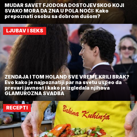
MUDAR SAVET FJODORA DOSTOJEVSKOG KOJI
SVAKO MORA DA ZNA U POLA NOĆI: Kako
prepoznati osobu sa dobrom dušom?
LJUBAV I SEKS
ZENDAJA I TOM HOLAND SVE VREME KRILI BRAK?
Evo kako je najpoznatiji par na svetu uspeo da
prevari javnost i kako je izgledala njihova
GLAMUROZNA SVADBA
RECEPTI