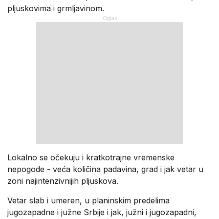
pljuskovima i grmljavinom.
Lokalno se očekuju i kratkotrajne vremenske
nepogode - veća količina padavina, grad i jak vetar u
zoni najintenzivnijih pljuskova.
Vetar slab i umeren, u planinskim predelima
jugozapadne i južne Srbije i jak, južni i jugozapadni,