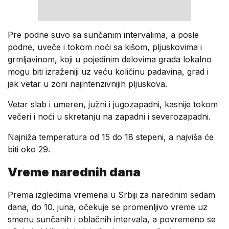
Pre podne suvo sa sunčanim intervalima, a posle
podne, uveče i tokom noći sa kišom, pljuskovima i
grmljavinom, koji u pojedinim delovima grada lokalno
mogu biti izraženiji uz veću količinu padavina, grad i
jak vetar u zoni najintenzivnijih pljuskova.
Vetar slab i umeren, južni i jugozapadni, kasnije tokom
večeri i noći u skretanju na zapadni i severozapadni.
Najniža temperatura od 15 do 18 stepeni, a najviša će
biti oko 29.
Vreme narednih dana
Prema izgledima vremena u Srbiji za narednim sedam
dana, do 10. juna, očekuje se promenljivo vreme uz
smenu sunčanih i oblačnih intervala, a povremeno se