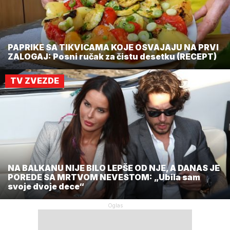
PAPRIKE SA TIKVICAMA KOJE OSVAJAJU NA PRVI
ZALOGAJ: Posni ručak za čistu desetku (RECEPT)
TV ZVEZDE
NA BALKANU NIJE BILO LEPŠE OD NJE, A DANAS JE
POREDE SA MRTVOM NEVESTOM: „Ubila sam
svoje dvoje dece“