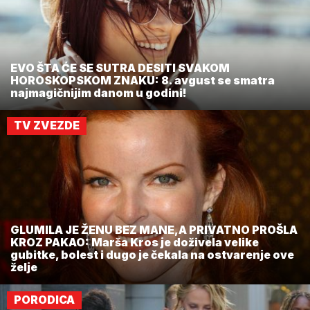
EVO ŠTA ĆE SE SUTRA DESITI SVAKOM
HOROSKOPSKOM ZNAKU: 8. avgust se smatra
najmagičnijim danom u godini!
TV ZVEZDE
GLUMILA JE ŽENU BEZ MANE,A PRIVATNO PROŠLA
KROZ PAKAO: Marša Kros je doživela velike
gubitke, bolest i dugo je čekala na ostvarenje ove
želje
PORODICA