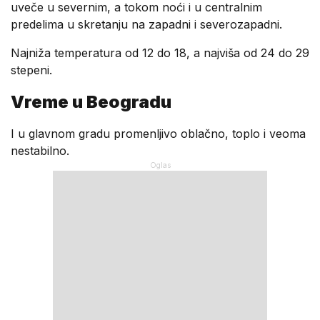
uveče u severnim, a tokom noći i u centralnim
predelima u skretanju na zapadni i severozapadni.
Najniža temperatura od 12 do 18, a najviša od 24 do 29
stepeni.
Vreme u Beogradu
I u glavnom gradu promenljivo oblačno, toplo i veoma
nestabilno.