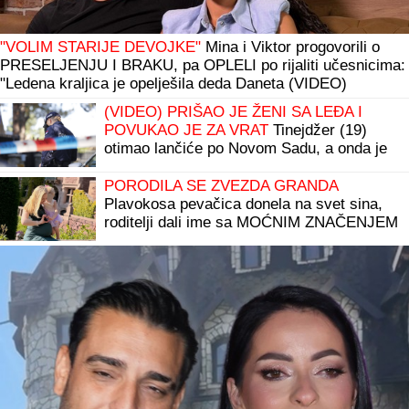
"VOLIM STARIJE DEVOJKE"
Mina i Viktor progovorili o
PRESELJENJU I BRAKU, pa OPLELI po rijaliti učesnicima:
"Ledena kraljica je opelješila deda Daneta (VIDEO)
(VIDEO) PRIŠAO JE ŽENI SA LEĐA I
POVUKAO JE ZA VRAT
Tinejdžer (19)
otimao lančiće po Novom Sadu, a onda je
usledio ŠOK
PORODILA SE ZVEZDA GRANDA
Plavokosa pevačica donela na svet sina,
roditelji dali ime sa MOĆNIM ZNAČENJEM