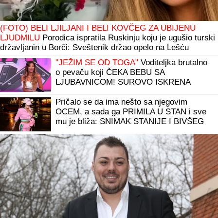
(FOTO) BELI LJILJANI I BELI KOVČEG ZA UBIJENU
LJUDMILU
Porodica ispratila Ruskinju koju je ugušio turski
državljanin u Borči: Sveštenik držao opelo na Lešću
"JEŽIM SE OD TOGA"
Voditeljka brutalno
o pevaču koji ČEKA BEBU SA
LJUBAVNICOM! SUROVO ISKRENA
Pričalo se da ima nešto sa njegovim
OCEM, a sada ga PRIMILA U STAN i sve
mu je bliža: SNIMAK STANIJE I BIVŠEG
CIMERA USIJAO MREŽE! (VIDEO)