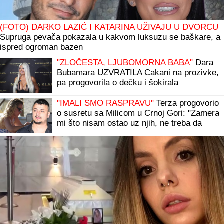
(FOTO) DARKO LAZIĆ I KATARINA UŽIVAJU U DVORCU
Supruga pevača pokazala u kakvom luksuzu se baškare, a
ispred ogroman bazen
"ZLOČESTA, LJUBOMORNA BABA"
Dara
Bubamara UZVRATILA Cakani na prozivke,
pa progovorila o dečku i šokirala
komentarom o Seki Aleksić (VIDEO)
"IMALI SMO RASPRAVU"
Terza progovorio
o susretu sa Milicom u Crnoj Gori: "Zamera
mi što nisam ostao uz njih, ne treba da
budemo Kulići" (VIDEO)