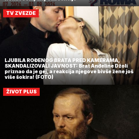
TV ZVEZDE
LJUBILA ROĐENOG BRATA PRED KAMERAMA,
SKANDALIZOVALI JAVNOST: Brat Anđeline Džoli
priznao da je gej, a reakcija njegove bivše žene još
više šokira! (FOTO)
ŽIVOT PLUS