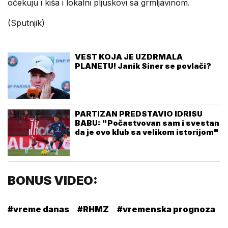
očekuju i kiša i lokalni pljuskovi sa grmljavinom.
(Sputnjik)
VEST KOJA JE UZDRMALA
PLANETU! Janik Siner se povlači?
PARTIZAN PREDSTAVIO IDRISU
BABU: "Počastvovan sam i svestan
da je ovo klub sa velikom istorijom"
BONUS VIDEO:
#vreme danas
#RHMZ
#vremenska prognoza