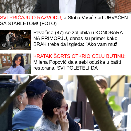
SVI PRIČAJU O RAZVODU,
a Sloba Vasić sad UHVAĆEN
SA STARLETOM! (FOTO)
Pevačica (47) se zaljubila u KONOBARA
NA PRIMORJU, danas su primer kako
BRAK treba da izgleda: "Ako vam muž
brani da napredujete, NIJE ZA VAS"
KRATAK ŠORTS OTKRIO CELU BUTINU:
Milena Popović dala sebi oduška u bašti
restorana, SVI POLETELI DA
KOMENTARIŠU! (FOTO)