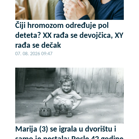
Čiji hromozom određuje pol
deteta? XX rađa se devojčica, XY
rađa se dečak
07. 08. 2026 09:47
Marija (3) se igrala u dvorištu i