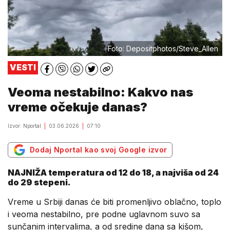
Foto: Depositphotos/Steve_Allen
VESTI
Veoma nestabilno: Kakvo nas
vreme očekuje danas?
Izvor: Nportal
03.06.2026
07:10
Dodaj Nportal kao svoj Google izvor
NAJNIŽA temperatura od 12 do 18, a najviša od 24
do 29 stepeni.
Vreme u Srbiji danas će biti promenljivo oblačno, toplo
i veoma nestabilno, pre podne uglavnom suvo sa
sunčanim intervalima, a od sredine dana sa kišom,