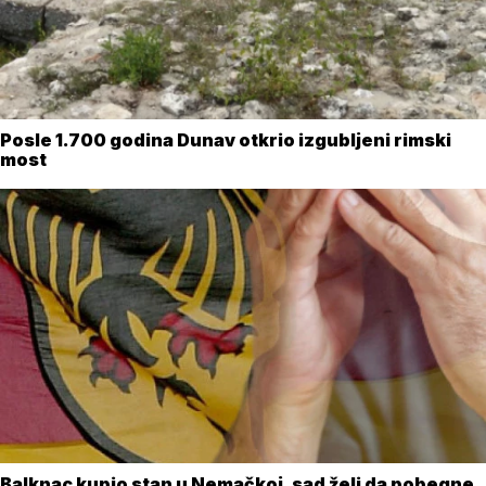
Posle 1.700 godina Dunav otkrio izgubljeni rimski
most
Balknac kupio stan u Nemačkoj, sad želi da pobegne