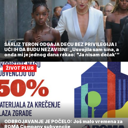
ŠARLIZ TERON ODGAJA DECU BEZ PRIVILEGIJA I
UČI IH DA BUDU NEZAVISNI: „Usvojila sam sina, a
onda mi je jednog dana rekao: "Ja nisam dečak’“
ŽIVOT PLUS
ODBROJAVANJE JE POČELO: Još malo vremena za
ROMA Company subvencije