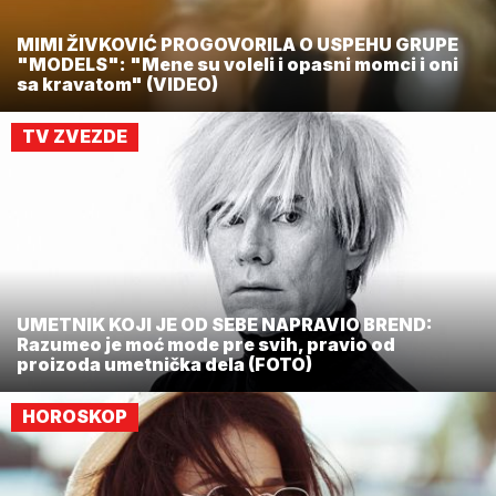
MIMI ŽIVKOVIĆ PROGOVORILA O USPEHU GRUPE
"MODELS": "Mene su voleli i opasni momci i oni
sa kravatom" (VIDEO)
TV ZVEZDE
UMETNIK KOJI JE OD SEBE NAPRAVIO BREND:
Razumeo je moć mode pre svih, pravio od
proizoda umetnička dela (FOTO)
HOROSKOP