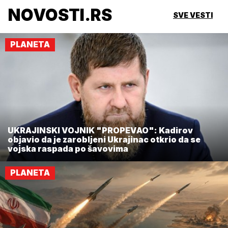
NOVOSTI.RS
SVE VESTI
PLANETA
UKRAJINSKI VOJNIK "PROPEVAO": Kadirov
objavio da je zarobljeni Ukrajinac otkrio da se
vojska raspada po šavovima
PLANETA