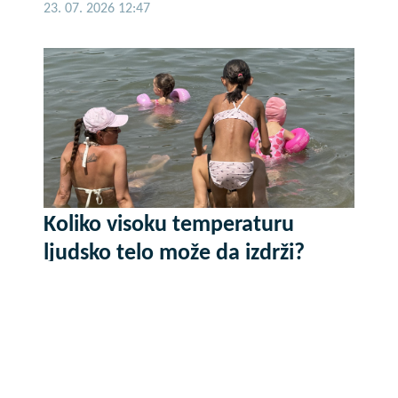
23. 07. 2026 12:47
Koliko visoku temperaturu
ljudsko telo može da izdrži?
05. 08. 2026 14:12
Сазнања „Политике”: Црна
Гора следећа у војном савезу