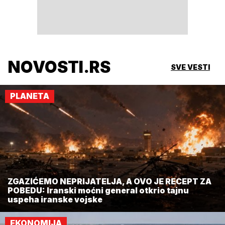
NOVOSTI.RS
SVE VESTI
PLANETA
ZGAZIĆEMO NEPRIJATELJA, A OVO JE RECEPT ZA
POBEDU: Iranski moćni general otkrio tajnu
uspeha iranske vojske
EKONOMIJA