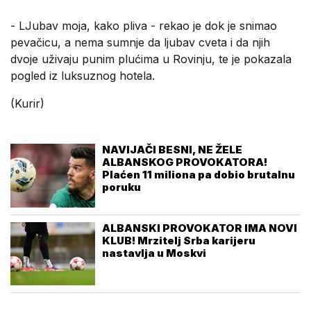
- LJubav moja, kako pliva - rekao je dok je snimao
pevačicu, a nema sumnje da ljubav cveta i da njih
dvoje uživaju punim plućima u Rovinju, te je pokazala
pogled iz luksuznog hotela.
(Kurir)
NAVIJAČI BESNI, NE ŽELE
ALBANSKOG PROVOKATORA!
Plaćen 11 miliona pa dobio brutalnu
poruku
ALBANSKI PROVOKATOR IMA NOVI
KLUB! Mrzitelj Srba karijeru
nastavlja u Moskvi