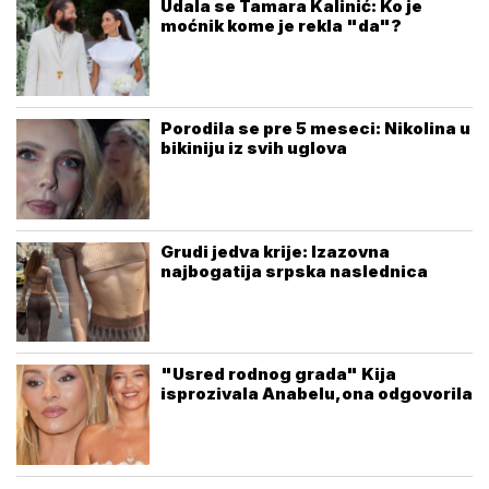
Udala se Tamara Kalinić: Ko je
moćnik kome je rekla "da"?
Porodila se pre 5 meseci: Nikolina u
bikiniju iz svih uglova
Grudi jedva krije: Izazovna
najbogatija srpska naslednica
"Usred rodnog grada" Kija
isprozivala Anabelu,ona odgovorila