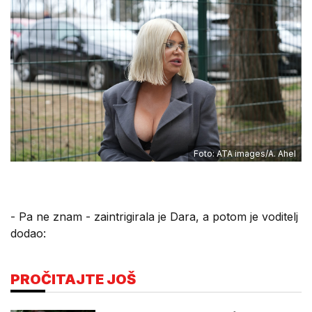
Foto: ATA images/A. Ahel
- Pa ne znam - zaintrigirala je Dara, a potom je voditelj
dodao:
PROČITAJTE JOŠ