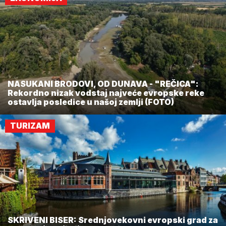
NASUKANI BRODOVI, OD DUNAVA - "REČICA":
Rekordno nizak vodstaj najveće evropske reke
ostavlja posledice u našoj zemlji (FOTO)
TURIZAM
SKRIVENI BISER: Srednjovekovni evropski grad za