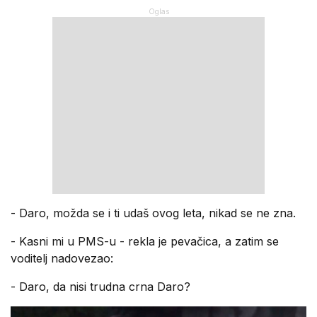
- Daro, možda se i ti udaš ovog leta, nikad se ne zna.
- Kasni mi u PMS-u - rekla je pevačica, a zatim se
voditelj nadovezao:
- Daro, da nisi trudna crna Daro?