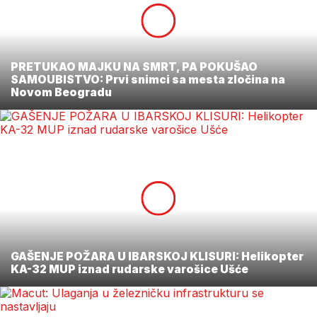
PRETUKAO MAJKU NA SMRT, PA POKUŠAO
SAMOUBISTVO: Prvi snimci sa mesta zločina na
Novom Beogradu
GAŠENJE POŽARA U IBARSKOJ KLISURI: Helikopter
KA-32 MUP iznad rudarske varošice Ušće