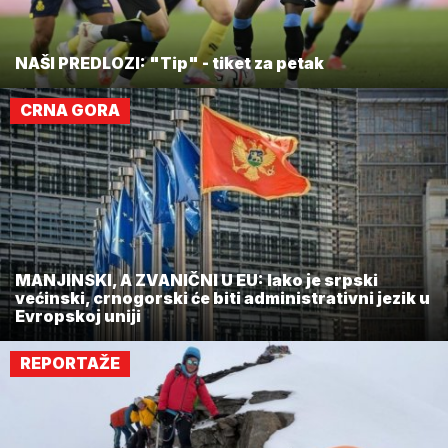
NAŠI PREDLOZI: "Tip" - tiket za petak
CRNA GORA
MANJINSKI, A ZVANIČNI U EU: Iako je srpski
većinski, crnogorski će biti administrativni jezik u
Evropskoj uniji
REPORTAŽE