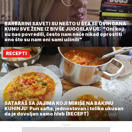
BARBARINI SAVETI SU NEŠTO U ŠTA SE OVIH DANA
KUNU SVE ŽENE IZ BIVŠE JUGOSLAVIJE: "Oni koji
su nas povredili, često nam neće nikad oprostiti
ono što su nam oni sami učinili"
RECEPTI
SATARAŠ SA JAJIMA KOJI MIRIŠE NA BAKINU
KUHINJU: Pun safta, jednostavan i toliko ukusan
da je dovoljan samo hleb (RECEPT)