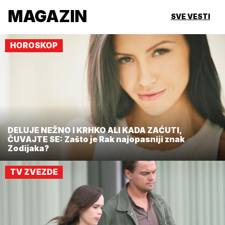
MAGAZIN
SVE VESTI
HOROSKOP
DELUJE NEŽNO I KRHKO ALI KADA ZAĆUTI,
ČUVAJTE SE: Zašto je Rak najopasniji znak
Zodijaka?
TV ZVEZDE