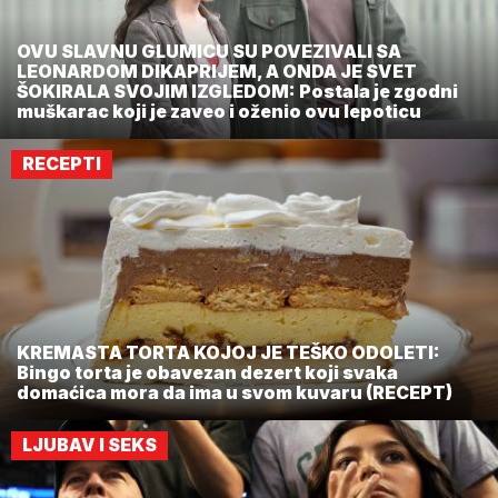
OVU SLAVNU GLUMICU SU POVEZIVALI SA
LEONARDOM DIKAPRIJEM, A ONDA JE SVET
ŠOKIRALA SVOJIM IZGLEDOM: Postala je zgodni
muškarac koji je zaveo i oženio ovu lepoticu
RECEPTI
KREMASTA TORTA KOJOJ JE TEŠKO ODOLETI:
Bingo torta je obavezan dezert koji svaka
domaćica mora da ima u svom kuvaru (RECEPT)
LJUBAV I SEKS