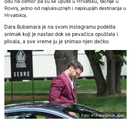
odu na odmor pa su se uputili u Hrvatsku, tačnije u
Rovinj, jedno od najluksuznijih i najskupljih destinacija u
Hrvatskoj.
Dara Bubamara je na svom Instagramu podelila
snimak koji je nastao dok se pevačica opuštala i
plivala, a sve vreme ju je snimao njen dečko.
Foto: ATA images/A. Ahel