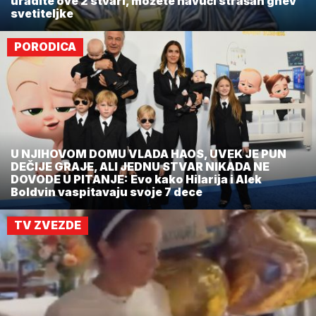
uradite ove 2 stvari, možete navući strašan gnev
svetiteljke
PORODICA
U NJIHOVOM DOMU VLADA HAOS, UVEK JE PUN
DEČIJE GRAJE, ALI JEDNU STVAR NIKADA NE
DOVODE U PITANJE: Evo kako Hilarija i Alek
Boldvin vaspitavaju svoje 7 dece
TV ZVEZDE