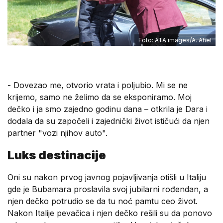
Foto: ATA images/A. Ahel
- Dovezao me, otvorio vrata i poljubio. Mi se ne
krijemo, samo ne želimo da se eksponiramo. Moj
dečko i ja smo zajedno godinu dana – otkrila je Dara i
dodala da su započeli i zajednički život ističući da njen
partner "vozi njihov auto".
Luks destinacije
Oni su nakon prvog javnog pojavljivanja otišli u Italiju
gde je Bubamara proslavila svoj jubilarni rođendan, a
njen dečko potrudio se da tu noć pamtu ceo život.
Nakon Italije pevačica i njen dečko rešili su da ponovo