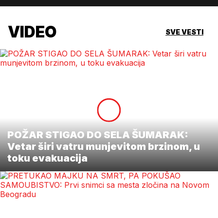
VIDEO
SVE VESTI
POŽAR STIGAO DO SELA ŠUMARAK:
Vetar širi vatru munjevitom brzinom, u
toku evakuacija