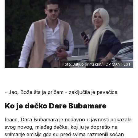
Foto: Jutjub printskrin/TOP MANIFEST
- Jao, Bože šta ja pričam - zaključila je pevačica.
Ko je dečko Dare Bubamare
Inače, Dara Bubamara je nedavno u javnosti pokazala
svog novog, mlađeg dečka, koji ju je dopratio na
snimanje emisije gde su pred svima razmenili sočan