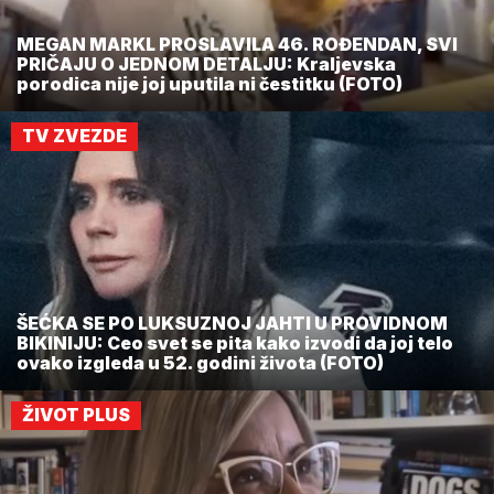
MEGAN MARKL PROSLAVILA 46. ROĐENDAN, SVI
PRIČAJU O JEDNOM DETALJU: Kraljevska
porodica nije joj uputila ni čestitku (FOTO)
TV ZVEZDE
ŠEĆKA SE PO LUKSUZNOJ JAHTI U PROVIDNOM
BIKINIJU: Ceo svet se pita kako izvodi da joj telo
ovako izgleda u 52. godini života (FOTO)
ŽIVOT PLUS