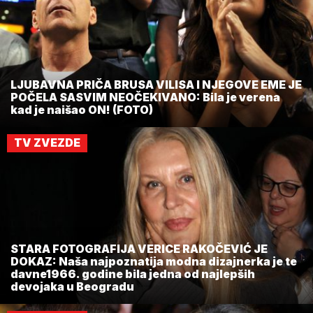
LJUBAVNA PRIČA BRUSA VILISA I NJEGOVE EME JE
POČELA SASVIM NEOČEKIVANO: Bila je verena
kad je naišao ON! (FOTO)
TV ZVEZDE
STARA FOTOGRAFIJA VERICE RAKOČEVIĆ JE
DOKAZ: Naša najpoznatija modna dizajnerka je te
davne1966. godine bila jedna od najlepših
devojaka u Beogradu