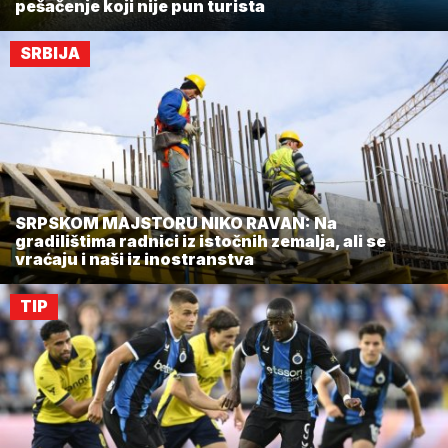
pešačenje koji nije pun turista
SRBIJA
SRPSKOM MAJSTORU NIKO RAVAN: Na
gradilištima radnici iz istočnih zemalja, ali se
vraćaju i naši iz inostranstva
TIP