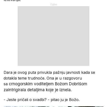
Dara je ovog puta privukla pažnju javnosti kada se
dotakla teme trudnoće. Ona je u razgovoru
sa
crnogorskim voditeljem Božom Dobrišom
zaintrigirala detaljima koje je iznela.
- Jeste pričali o svadbi? - pitao ju je Božo.