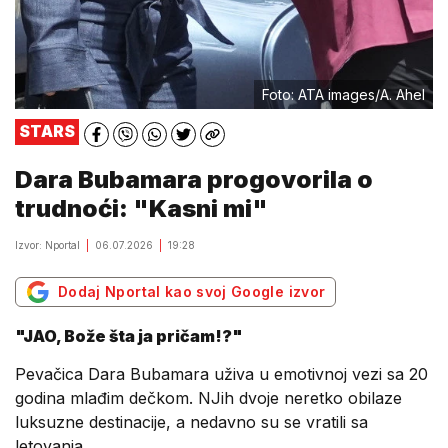
Foto: ATA images/A. Ahel
STARS
Dara Bubamara progovorila o
trudnoći: "Kasni mi"
Izvor: Nportal
06.07.2026
19:28
Dodaj Nportal kao svoj Google izvor
"JAO, Bože šta ja pričam!?"
Pevačica Dara Bubamara uživa u emotivnoj vezi sa 20
godina mlađim dečkom. NJih dvoje neretko obilaze
luksuzne destinacije, a nedavno su se vratili sa
letovanja.