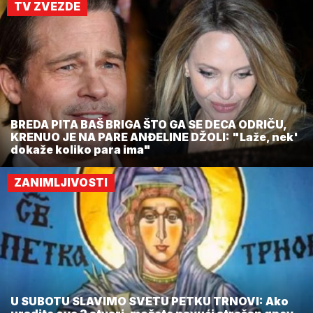
TV ZVEZDE
BREDA PITA BAŠ BRIGA ŠTO GA SE DECA ODRIČU,
KRENUO JE NA PARE ANĐELINE DŽOLI: "Laže, nek'
dokaže koliko para ima"
ZANIMLJIVOSTI
U SUBOTU SLAVIMO SVETU PETKU TRNOVI: Ako