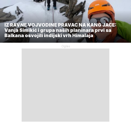
IZ RAVNE VOJVODINE PRAVAC NA KANG JACE:
Vanja Simikić i grupa naših planinara prvi sa
Balkana osvojili indijski vrh Himalaja