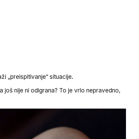
i „preispitivanje“ situacije.
ja još nije ni odigrana? To je vrlo nepravedno,