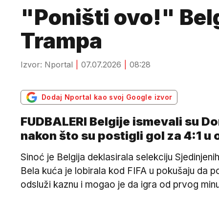
"Poništi ovo!" Belg
Trampa
Izvor: Nportal
07.07.2026
08:28
Dodaj Nportal kao svoj Google izvor
FUDBALERI Belgije ismevali su Do
nakon što su postigli gol za 4:1 u
Sinoć je Belgija deklasirala selekciju Sjedinjen
Bela kuća je lobirala kod FIFA u pokušaju da p
odsluži kaznu i mogao je da igra od prvog minu