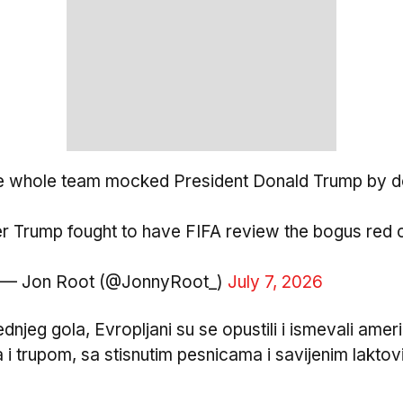
the whole team mocked President Donald Trump by d
fter Trump fought to have FIFA review the bogus red
— Jon Root (@JonnyRoot_)
July 7, 2026
eg gola, Evropljani su se opustili i ismevali ameri
a i trupom, sa stisnutim pesnicama i savijenim laktov