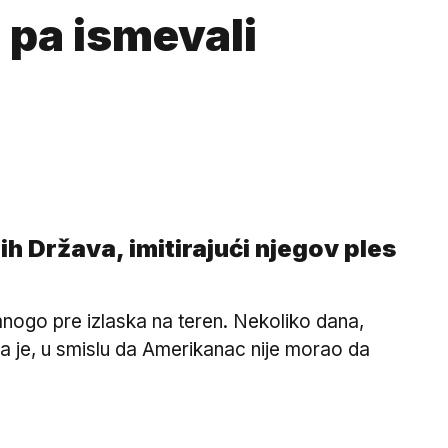
, pa ismevali
 Država, imitirajući njegov ples
a mnogo pre izlaska na teren. Nekoliko dana,
la je, u smislu da Amerikanac nije morao da