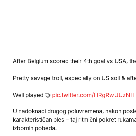
After Belgium scored their 4th goal vs USA, 
Pretty savage troll, especially on US soil & a
Well played 🤝
pic.twitter.com/HRgRwUUzNH
U nadoknadi drugog poluvremena, nakon poslednj
karakterističan ples – taj ritmični pokret rukam
izbornih pobeda.