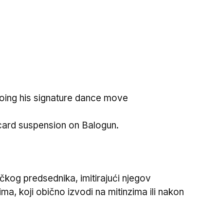
oing his signature dance move
 card suspension on Balogun.
čkog predsednika, imitirajući njegov
ima, koji obično izvodi na mitinzima ili nakon