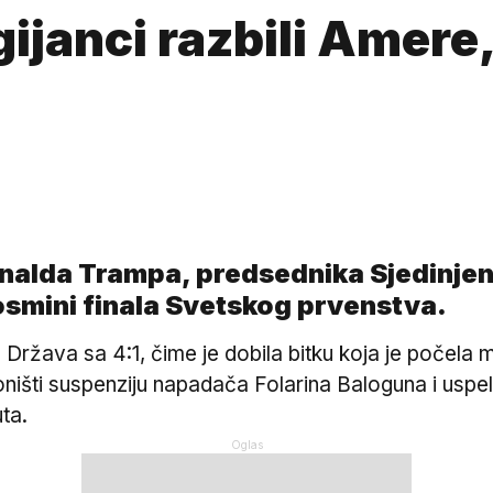
ijanci razbili Amere
nalda Trampa, predsednika Sjedinjenih
 osmini finala Svetskog prvenstva.
ih Država sa 4:1, čime je dobila bitku koja je počel
oništi suspenziju napadača Folarina Baloguna i uspe
ta.