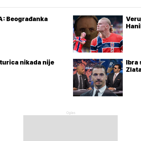
: Beograđanka
Veru
Hani
sturica nikada nije
Ibra 
Zlat