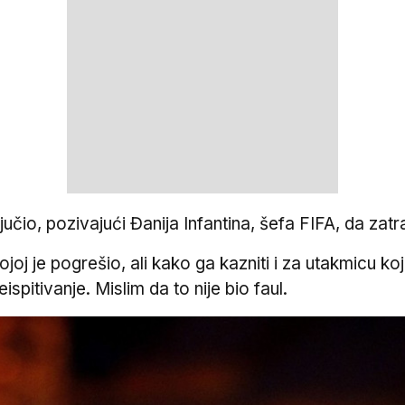
io, pozivajući Đanija Infantina, šefa FIFA, da zatraž
joj je pogrešio, ali kako ga kazniti i za utakmicu ko
spitivanje. Mislim da to nije bio faul.