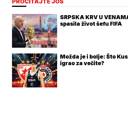
PROČITAJTE JOŠ
SRPSKA KRV U VENAMA
spasila život šefu FIFA
Možda je i bolje: Što Ku
igrao za večite?