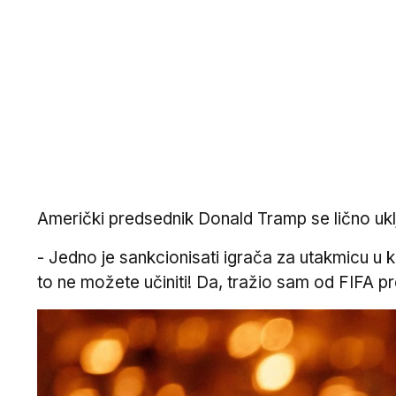
Američki predsednik Donald Tramp se lično uključ
- Jedno je sankcionisati igrača za utakmicu u ko
to ne možete učiniti! Da, tražio sam od FIFA prei