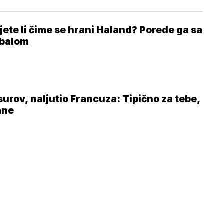
jete li čime se hrani Haland? Porede ga sa
balom
surov, naljutio Francuza: Tipično za tebe,
ane