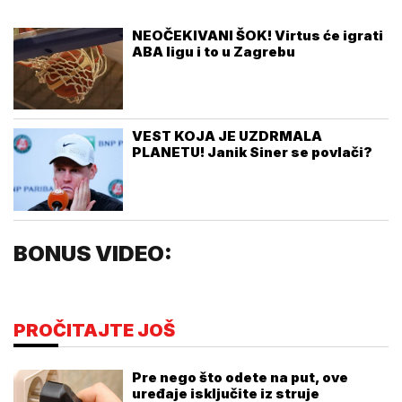
NEOČEKIVANI ŠOK! Virtus će igrati
ABA ligu i to u Zagrebu
VEST KOJA JE UZDRMALA
PLANETU! Janik Siner se povlači?
BONUS VIDEO:
PROČITAJTE JOŠ
Pre nego što odete na put, ove
uređaje isključite iz struje