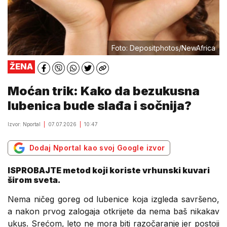
Foto: Depositphotos/NewAfrica
ŽENA
Moćan trik: Kako da bezukusna
lubenica bude slađa i sočnija?
Izvor: Nportal
07.07.2026
10:47
Dodaj Nportal kao svoj Google izvor
ISPROBAJTE metod koji koriste vrhunski kuvari
širom sveta.
Nema ničeg goreg od lubenice koja izgleda savršeno,
a nakon prvog zalogaja otkrijete da nema baš nikakav
ukus. Srećom, leto ne mora biti razočaranje jer postoji