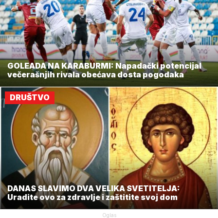
GOLEADA NA KARABURMI: Napadački potencijal
večerašnjih rivala obećava dosta pogodaka
DRUŠTVO
DANAS SLAVIMO DVA VELIKA SVETITELJA:
Uradite ovo za zdravlje i zaštitite svoj dom