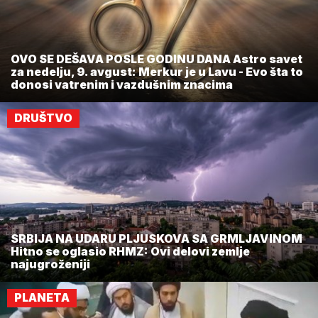
OVO SE DEŠAVA POSLE GODINU DANA Astro savet
za nedelju, 9. avgust: Merkur je u Lavu - Evo šta to
donosi vatrenim i vazdušnim znacima
DRUŠTVO
SRBIJA NA UDARU PLJUSKOVA SA GRMLJAVINOM
Hitno se oglasio RHMZ: Ovi delovi zemlje
najugroženiji
PLANETA