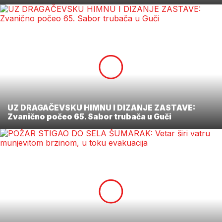
UZ DRAGAČEVSKU HIMNU I DIZANJE ZASTAVE:
Zvanično počeo 65. Sabor trubača u Guči