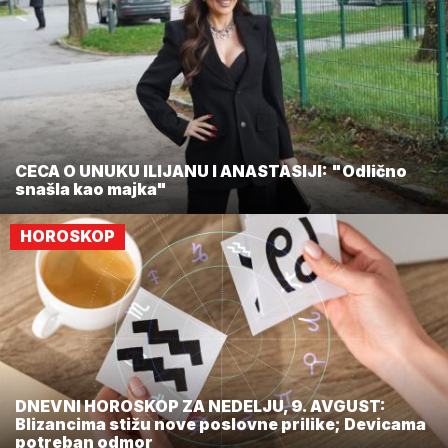
CECA O UNUKU ILIJANU I ANASTASIJI: "Odlično
snašla kao majka"
HOROSKOP
DNEVNI HOROSKOP ZA NEDELJU, 9. AVGUST:
Blizancima stižu nove poslovne prilike; Devicama
potreban odmor