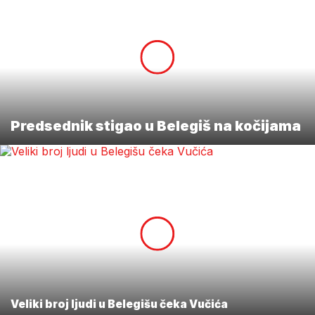
Predsednik stigao u Belegiš na kočijama
Veliki broj ljudi u Belegišu čeka Vučića