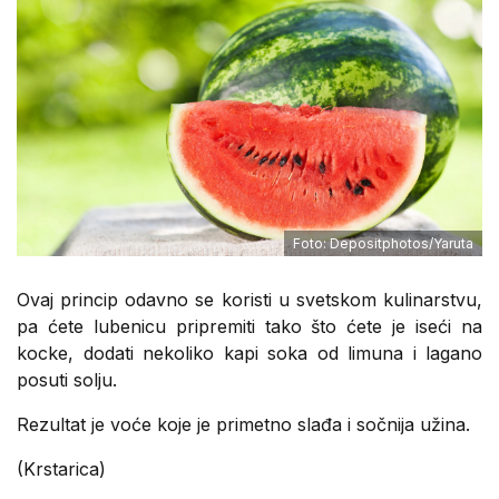
Foto: Depositphotos/Yaruta
Ovaj princip odavno se koristi u svetskom kulinarstvu,
pa ćete lubenicu pripremiti tako što ćete je iseći na
kocke, dodati nekoliko kapi soka od limuna i lagano
posuti solju.
Rezultat je voće koje je primetno slađa i sočnija užina.
(Krstarica)