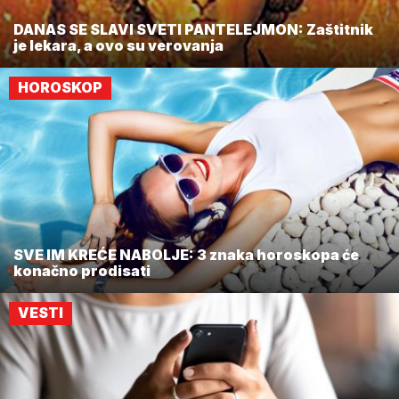
DANAS SE SLAVI SVETI PANTELEJMON: Zaštitnik
je lekara, a ovo su verovanja
HOROSKOP
SVE IM KREĆE NABOLJE: 3 znaka horoskopa će
konačno prodisati
VESTI