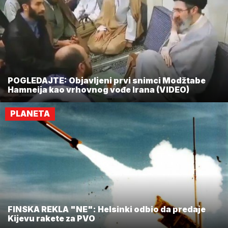
POGLEDAJTE: Objavljeni prvi snimci Modžtabe
Hamneija kao vrhovnog vođe Irana (VIDEO)
PLANETA
FINSKA REKLA "NE": Helsinki odbio da predaje
Kijevu rakete za PVO