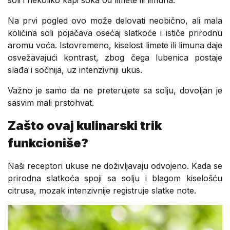
Na prvi pogled ovo može delovati neobično, ali mala
količina soli pojačava osećaj slatkoće i ističe prirodnu
aromu voća. Istovremeno, kiselost limete ili limuna daje
osvežavajući kontrast, zbog čega lubenica postaje
slađa i sočnija, uz intenzivniji ukus.
Važno je samo da ne preterujete sa solju, dovoljan je
sasvim mali prstohvat.
Zašto ovaj kulinarski trik
funkcioniše?
Naši receptori ukuse ne doživljavaju odvojeno. Kada se
prirodna slatkoća spoji sa solju i blagom kiselošću
citrusa, mozak intenzivnije registruje slatke note.