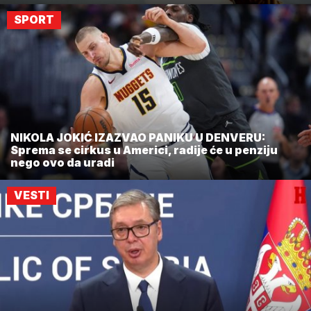
SPORT
NIKOLA JOKIĆ IZAZVAO PANIKU U DENVERU:
Sprema se cirkus u Americi, radije će u penziju
nego ovo da uradi
VESTI