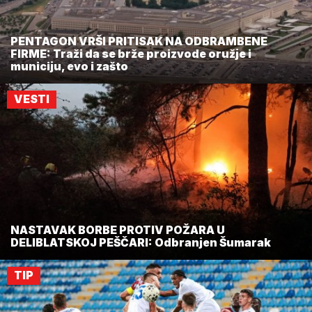
PENTAGON VRŠI PRITISAK NA ODBRAMBENE
FIRME: Traži da se brže proizvode oružje i
municiju, evo i zašto
VESTI
NASTAVAK BORBE PROTIV POŽARA U
DELIBLATSKOJ PEŠČARI: Odbranjen Šumarak
TIP