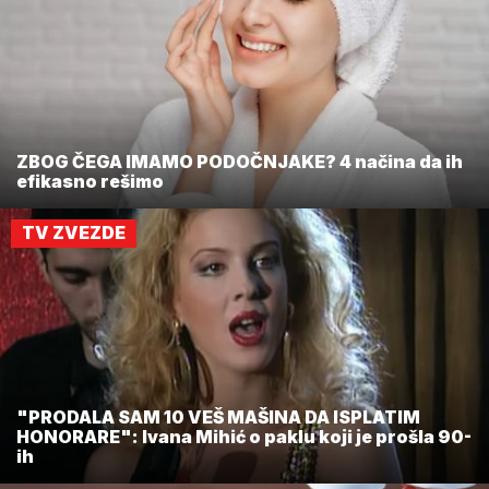
ZBOG ČEGA IMAMO PODOČNJAKE? 4 načina da ih
efikasno rešimo
TV ZVEZDE
"PRODALA SAM 10 VEŠ MAŠINA DA ISPLATIM
HONORARE": Ivana Mihić o paklu koji je prošla 90-
ih