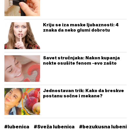
Kriju se iza maske ljubaznosti: 4
znaka da neko glumi dobrotu
Savet stručnjaka: Nakon kupanja
nokte osušite fenom -evo zašto
Jednostavan trik: Kako da breskve
postanu sočne i mekane?
#lubenica
#Sveža lubenica
#bezukusna lubenic