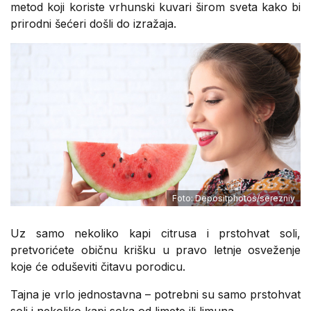
metod koji koriste vrhunski kuvari širom sveta kako bi
prirodni šećeri došli do izražaja.
Foto: Depositphotos/serezniy
Uz samo nekoliko kapi citrusa i prstohvat soli,
pretvorićete običnu krišku u pravo letnje osveženje
koje će oduševiti čitavu porodicu.
Tajna je vrlo jednostavna – potrebni su samo prstohvat
soli i nekoliko kapi soka od limete ili limuna.