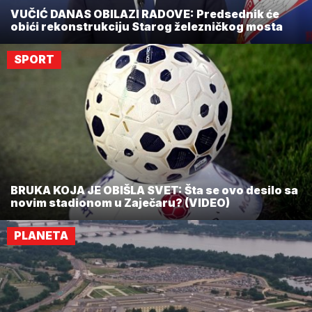
VUČIĆ DANAS OBILAZI RADOVE: Predsednik će
obići rekonstrukciju Starog železničkog mosta
SPORT
BRUKA KOJA JE OBIŠLA SVET: Šta se ovo desilo sa
novim stadionom u Zaječaru? (VIDEO)
PLANETA