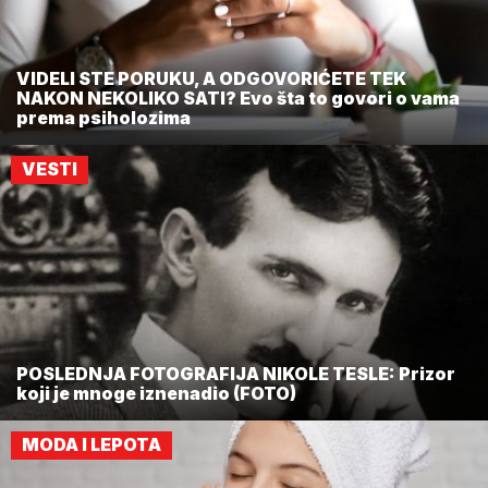
VIDELI STE PORUKU, A ODGOVORIĆETE TEK
NAKON NEKOLIKO SATI? Evo šta to govori o vama
prema psiholozima
VESTI
POSLEDNJA FOTOGRAFIJA NIKOLE TESLE: Prizor
koji je mnoge iznenadio (FOTO)
MODA I LEPOTA