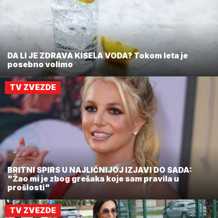
DA LI JE ZDRAVA KISELA VODA? Tokom leta je
posebno volimo
TV ZVEZDE
BRITNI SPIRS U NAJLIČNIJOJ IZJAVI DO SADA:
"Žao mi je zbog grešaka koje sam pravila u
prošlosti"
TV ZVEZDE