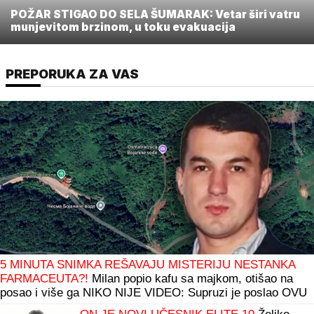
POŽAR STIGAO DO SELA ŠUMARAK: Vetar širi vatru
munjevitom brzinom, u toku evakuacija
PREPORUKA ZA VAS
5 MINUTA SNIMKA REŠAVAJU MISTERIJU NESTANKA
FARMACEUTA?!
Milan popio kafu sa majkom, otišao na
posao i više ga NIKO NIJE VIDEO: Supruzi je poslao OVU
poruku (FOTO)