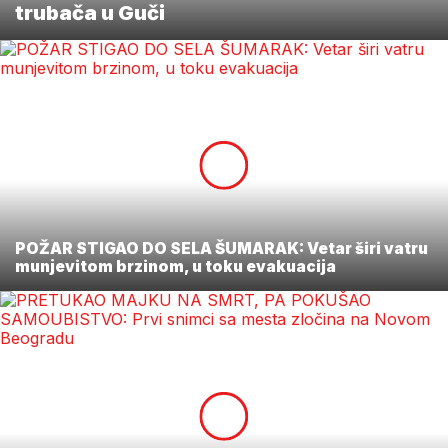
trubača u Guči
POŽAR STIGAO DO SELA ŠUMARAK: Vetar širi vatru
munjevitom brzinom, u toku evakuacija