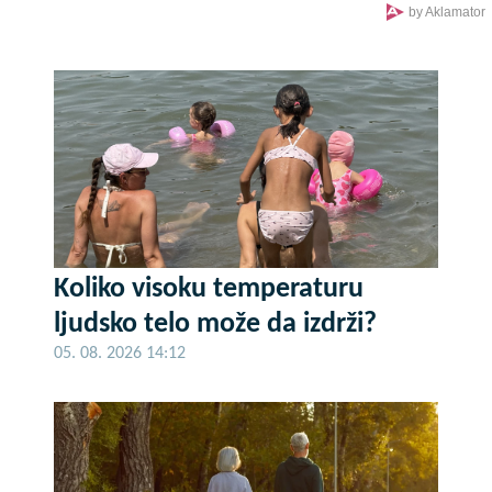
Izdahnuo u najgorim mukama dok su ga
by Aklamator
osumnjičeni pljačkali
Koliko visoku temperaturu
ljudsko telo može da izdrži?
05. 08. 2026 14:12