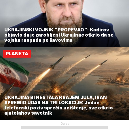
UKRAJINSKI VOJNIK "PROPEVAO": Kadirov
objavio da je zarobljeni Ukrajinac otkrio da se
vojska raspada po šavovima
PLANETA
UKRAJINA BI NESTALA KRAJEM JULA, IRAN
SPREMIO UDAR NA TRI LOKACIJE: Jedan
telefonski poziv sprečio uništenje, sve otkrio
ajatolahov savetnik