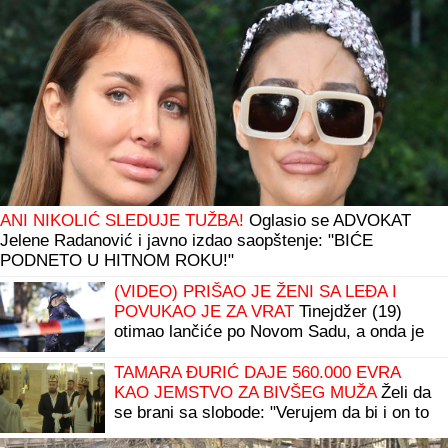
ANI NIKOLIĆ SLEDUJE TUŽBA!
Oglasio se ADVOKAT
Jelene Radanović i javno izdao saopštenje: "BIĆE
PODNETO U HITNOM ROKU!"
(VIDEO) PRIŠAO JE ŽENI SA LEĐA I
POVUKAO JE ZA VRAT
Tinejdžer (19)
otimao lančiće po Novom Sadu, a onda je
usledio ŠOK
TAMARA ĐURIĆ DAJE 560.000 EVRA
KAO JEMSTVO ZA BIVŠEG MUŽA
Želi da
se brani sa slobode: "Verujem da bi i on to
uradio za mene", ovo su svi detalji