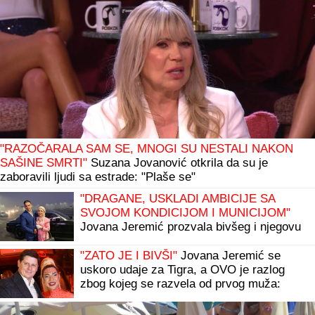
"RAZOČARALA SAM SE, MNOGI SU NESTALI NAKON
SAŠINE SMRTI"
Suzana Jovanović otkrila da su je
zaboravili ljudi sa estrade: "Plaše se"
"DRAGANE, USKLADI AMBICIJE SA
SVOJOM KONDICIJOM I MUNICIJOM"
Jovana Jeremić prozvala bivšeg i njegovu
verenicu, a on poručuje šta mu je JEDINO
VAŽNO: "U tome je istina"
"ZATO JE I BIVŠI"
Jovana Jeremić se
uskoro udaje za Tigra, a OVO je razlog
zbog kojeg se razvela od prvog muža:
"Htela sam više i bolje"