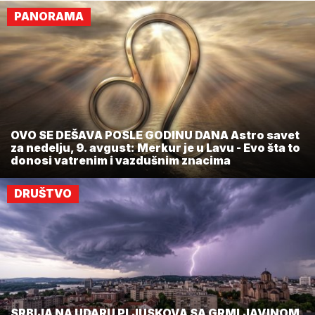
PANORAMA
OVO SE DEŠAVA POSLE GODINU DANA Astro savet
za nedelju, 9. avgust: Merkur je u Lavu - Evo šta to
donosi vatrenim i vazdušnim znacima
DRUŠTVO
SRBIJA NA UDARU PLJUSKOVA SA GRMLJAVINOM