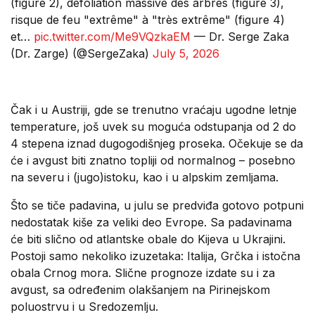
(figure 2), défoliation massive des arbres (figure 3),
risque de feu "extrême" à "très extrême" (figure 4)
et…
pic.twitter.com/Me9VQzkaEM
— Dr. Serge Zaka
(Dr. Zarge) (@SergeZaka)
July 5, 2026
Čak i u Austriji, gde se trenutno vraćaju ugodne letnje
temperature, još uvek su moguća odstupanja od 2 do
4 stepena iznad dugogodišnjeg proseka. Očekuje se da
će i avgust biti znatno topliji od normalnog – posebno
na severu i (jugo)istoku, kao i u alpskim zemljama.
Što se tiče padavina, u julu se predviđa gotovo potpuni
nedostatak kiše za veliki deo Evrope. Sa padavinama
će biti slično od atlantske obale do Kijeva u Ukrajini.
Postoji samo nekoliko izuzetaka: Italija, Grčka i istočna
obala Crnog mora. Slične prognoze izdate su i za
avgust, sa određenim olakšanjem na Pirinejskom
poluostrvu i u Sredozemlju.