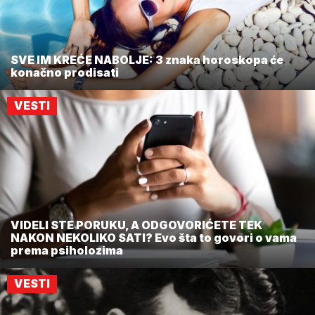
SVE IM KREĆE NABOLJE: 3 znaka horoskopa će
konačno prodisati
VESTI
VIDELI STE PORUKU, A ODGOVORIĆETE TEK
NAKON NEKOLIKO SATI? Evo šta to govori o vama
prema psiholozima
VESTI