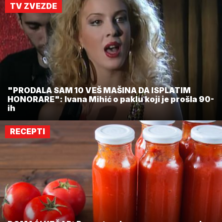
TV ZVEZDE
"PRODALA SAM 10 VEŠ MAŠINA DA ISPLATIM
HONORARE": Ivana Mihić o paklu koji je prošla 90-
ih
RECEPTI