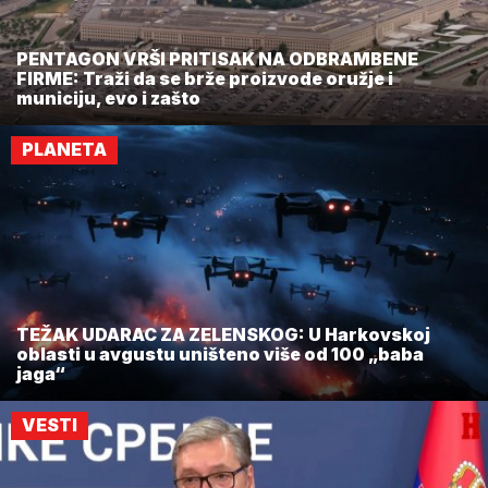
PENTAGON VRŠI PRITISAK NA ODBRAMBENE
FIRME: Traži da se brže proizvode oružje i
municiju, evo i zašto
PLANETA
TEŽAK UDARAC ZA ZELENSKOG: U Harkovskoj
oblasti u avgustu uništeno više od 100 „baba
jaga“
VESTI