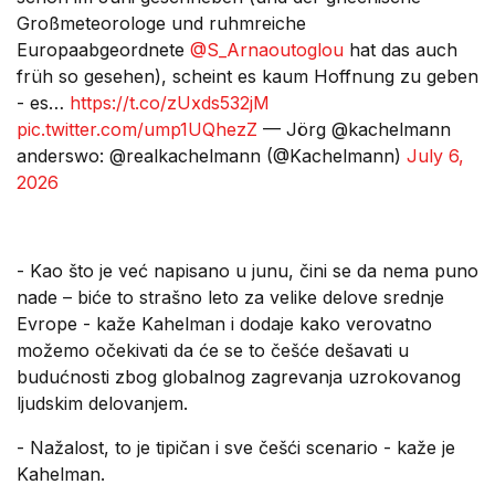
Großmeteorologe und ruhmreiche
Europaabgeordnete
@S_Arnaoutoglou
hat das auch
früh so gesehen), scheint es kaum Hoffnung zu geben
- es…
https://t.co/zUxds532jM
pic.twitter.com/ump1UQhezZ
— Jörg @kachelmann
anderswo: @realkachelmann (@Kachelmann)
July 6,
2026
- Kao što je već napisano u junu, čini se da nema puno
nade – biće to strašno leto za velike delove srednje
Evrope - kaže Kahelman i dodaje kako verovatno
možemo očekivati da će se to češće dešavati u
budućnosti zbog globalnog zagrevanja uzrokovanog
ljudskim delovanjem.
- Nažalost, to je tipičan i sve češći scenario - kaže je
Kahelman.