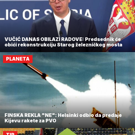
VUČIĆ DANAS OBILAZI RADOVE: Predsednik će
obići rekonstrukciju Starog železničkog mosta
PLANETA
FINSKA REKLA "NE": Helsinki odbio da predaje
Kijevu rakete za PVO
TIP