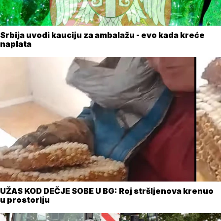
Srbija uvodi kauciju za ambalažu - evo kada kreće
naplata
UŽAS KOD DEČJE SOBE U BG: Roj stršljenova krenuo
u prostoriju