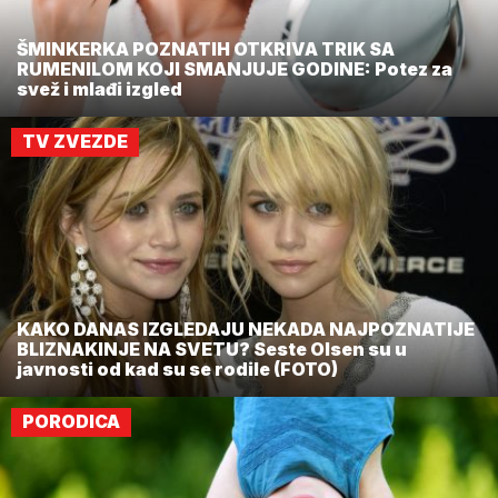
ŠMINKERKA POZNATIH OTKRIVA TRIK SA
RUMENILOM KOJI SMANJUJE GODINE: Potez za
svež i mlađi izgled
TV ZVEZDE
KAKO DANAS IZGLEDAJU NEKADA NAJPOZNATIJE
BLIZNAKINJE NA SVETU? Seste Olsen su u
javnosti od kad su se rodile (FOTO)
PORODICA