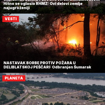
Hitno se oglasio RHMZ: Ovi delovi zemlje
najugroženiji
VESTI
NASTAVAK BORBE PROTIV POŽARA U
DELIBLATSKOJ PEŠČARI: Odbranjen Šumarak
PLANETA