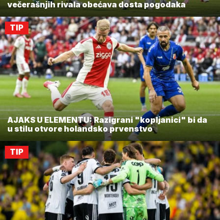
večerašnjih rivala obećava dosta pogodaka
TIP
AJAKS U ELEMENTU: Razigrani "kopljanici" bi da
u stilu otvore holandsko prvenstvo
TIP