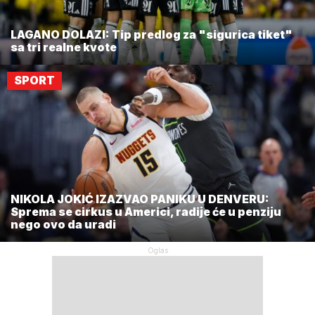
LAGANO DOLAZI: Tip predlog za "sigurica tiket"
sa tri realne kvote
SPORT
NIKOLA JOKIĆ IZAZVAO PANIKU U DENVERU:
Sprema se cirkus u Americi, radije će u penziju
nego ovo da uradi