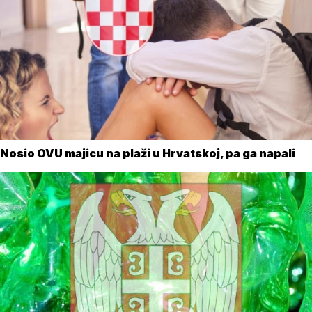
Nosio OVU majicu na plaži u Hrvatskoj, pa ga napali