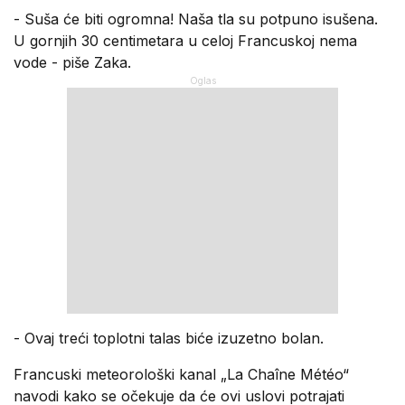
- Suša će biti ogromna! Naša tla su potpuno isušena.
U gornjih 30 centimetara u celoj Francuskoj nema
vode - piše Zaka.
- Ovaj treći toplotni talas biće izuzetno bolan.
Francuski meteorološki kanal „La Chaîne Météo“
navodi kako se očekuje da će ovi uslovi potrajati