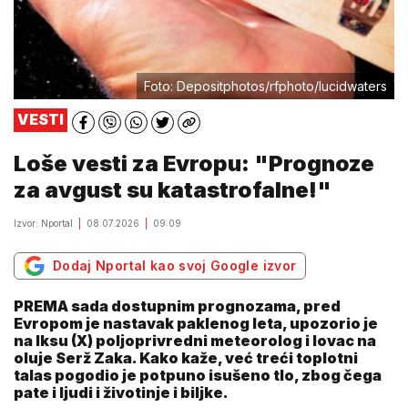
Foto: Depositphotos/rfphoto/lucidwaters
VESTI
Loše vesti za Evropu: "Prognoze
za avgust su katastrofalne!"
Izvor: Nportal
08.07.2026
09:09
Dodaj Nportal kao svoj Google izvor
PREMA sada dostupnim prognozama, pred
Evropom je nastavak paklenog leta, upozorio je
na Iksu (X) poljoprivredni meteorolog i lovac na
oluje Serž Zaka. Kako kaže, već treći toplotni
talas pogodio je potpuno isušeno tlo, zbog čega
pate i ljudi i životinje i biljke.