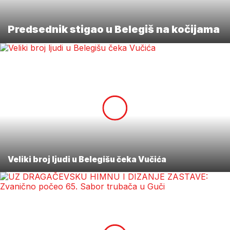
Predsednik stigao u Belegiš na kočijama
Veliki broj ljudi u Belegišu čeka Vučića