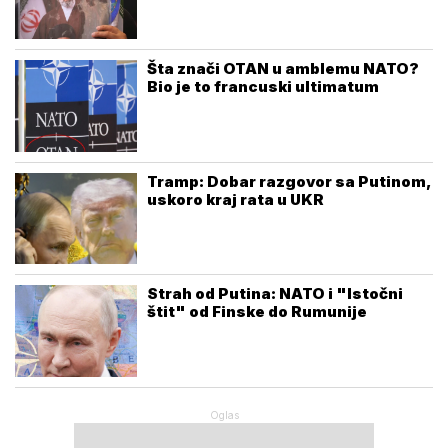
Šta znači OTAN u amblemu NATO?
Bio je to francuski ultimatum
Tramp: Dobar razgovor sa Putinom,
uskoro kraj rata u UKR
Strah od Putina: NATO i "Istočni
štit" od Finske do Rumunije