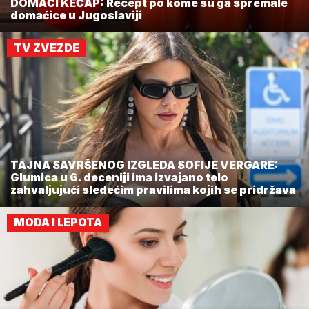
DOMAĆI KEČAP: Recept po kome su ga spremale
domaćice u Jugoslaviji
TV ZVEZDE
TAJNA SAVRŠENOG IZGLEDA SOFIJE VERGARE:
Glumica u 6. deceniji ima izvajano telo
zahvaljujući sledećim pravilima kojih se pridržava
MODA I LEPOTA