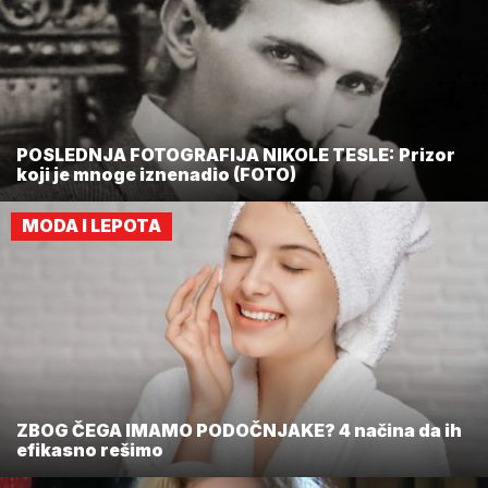
POSLEDNJA FOTOGRAFIJA NIKOLE TESLE: Prizor
koji je mnoge iznenadio (FOTO)
MODA I LEPOTA
ZBOG ČEGA IMAMO PODOČNJAKE? 4 načina da ih
efikasno rešimo