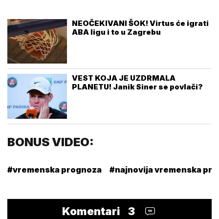
NEOČEKIVANI ŠOK! Virtus će igrati
ABA ligu i to u Zagrebu
VEST KOJA JE UZDRMALA
PLANETU! Janik Siner se povlači?
BONUS VIDEO:
#vremenska prognoza
#najnovija vremenska pr
Komentari
3