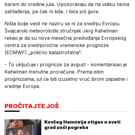
barem do sredine jula. Upozoravaju da na vidiku nema
zahlađenja, pa čak ni kiše. I biće još gore.
Ništa bolje vesti ne naziru se ni za srednju Evropu.
Švajcarski meteorološki stručnjak Jerg Kahelman
rekao je da su nova mesečna predviđanja Evropskog
centra za srednjoročne vremenske prognoze
(ECMWF) „prilično katastrofalna“.
- To uključuje i prognoze za avgust - komentarisao je
Kahelman trenutne proračune. Prema istim
prognozama, jul će biti izuzetno vruć širom zapadne i
srednje Evrope.
PROČITAJTE JOŠ
Kovčeg Hamneija stigao u sveti
grad uoči pogreba