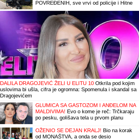
POVREĐENIH, sve vrvi od policije i Hitne
pomoći (FOTO, VIDEO)
DALILA DRAGOJEVIĆ ŽELI U ELITU 10
Otkrila pod kojim
uslovima bi ušla, cifra je ogromna: Spomenula i skandal sa
Dragojevićem
GLUMICA SA GASTOZOM I ANĐELOM NA
MALDIVIMA!
Evo o kome je reč: Trčkaraju
po pesku, golišava tela u prvom planu
(FOTO)
OŽENIO SE DEJAN KRALJ!
Bio na korak
od MONAŠTVA, a onda se desio