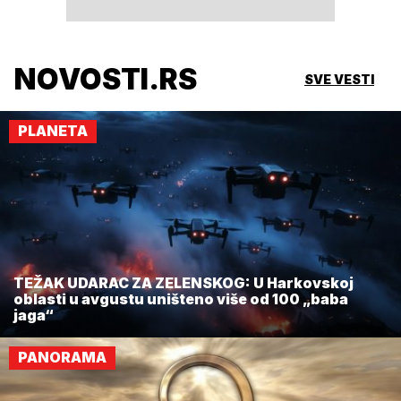
NOVOSTI.RS
SVE VESTI
PLANETA
TEŽAK UDARAC ZA ZELENSKOG: U Harkovskoj
oblasti u avgustu uništeno više od 100 „baba
jaga“
PANORAMA