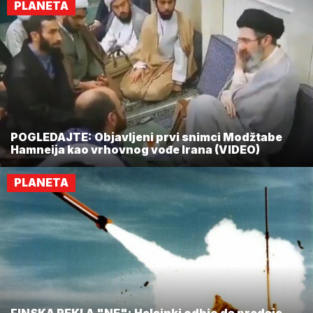
PLANETA
POGLEDAJTE: Objavljeni prvi snimci Modžtabe
Hamneija kao vrhovnog vođe Irana (VIDEO)
PLANETA