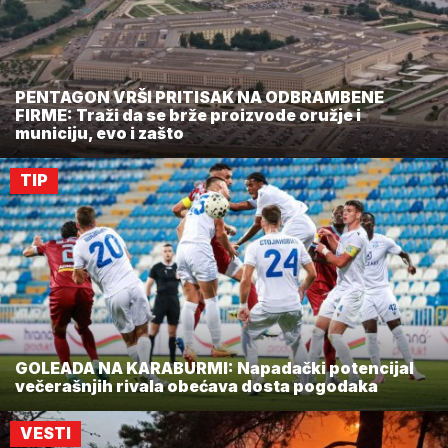
PENTAGON VRŠI PRITISAK NA ODBRAMBENE
FIRME: Traži da se brže proizvode oružje i
municiju, evo i zašto
TIP
GOLEADA NA KARABURMI: Napadački potencijal
večerašnjih rivala obećava dosta pogodaka
VESTI