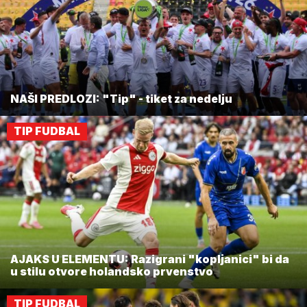
NAŠI PREDLOZI: "Tip" - tiket za nedelju
TIP FUDBAL
AJAKS U ELEMENTU: Razigrani "kopljanici" bi da
u stilu otvore holandsko prvenstvo
TIP FUDBAL