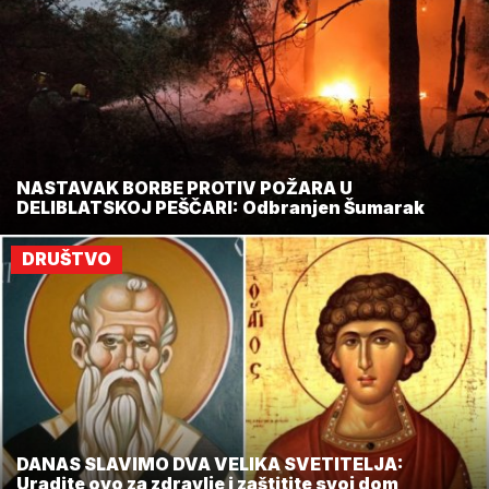
NASTAVAK BORBE PROTIV POŽARA U
DELIBLATSKOJ PEŠČARI: Odbranjen Šumarak
DRUŠTVO
DANAS SLAVIMO DVA VELIKA SVETITELJA:
Uradite ovo za zdravlje i zaštitite svoj dom