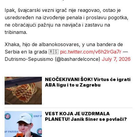
Ipak, švajcarski vezni igrač nije reagovao, ostao je
usredsređen na izvođenje penala i proslavu pogotka,
ne obraćajući pažnju na navijača i zastavu na
tribinama.
Xhaka, hijo de albanokosovares, y una bandera de
Serbia en la grada 🇷🇸
pic.twitter.com/v6h2lrGa7r
—
Dutrismo-Sepusismo (@bashardelconce)
July 7, 2026
NEOČEKIVANI ŠOK! Virtus će igrati
ABA ligu i to u Zagrebu
VEST KOJA JE UZDRMALA
PLANETU! Janik Siner se povlači?