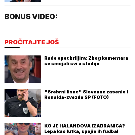
BONUS VIDEO:
PROČITAJTE JOŠ
Rade opet briljira: Zbog komentara
se smejali svi u studiju
"Srebrni lisac" Slovenac zasenio i
Ronalda-zvezda SP (FOTO)
KO JE HALANDOVA IZABRANICA?
Lepa kao lutka, spojio ih fudbal