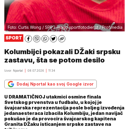
Foto: Curtis Wong / SPP / imago sportfotodienst / Profimedia
SPORT
Kolumbijci pokazali DŽaki srpsku
zastavu, šta se potom desilo
Izvor: Nportal
08.07.2026
11:34
Dodaj Nportal kao svoj Google izvor
U DRAMATIČNOJ utakmici osmine finala
Svetskog prvenstva u fudbalu, u kojoj je
švajcarska reprezentacija posle boljeg izvođenja
jedanaesteraca izbacila Kolumbiju, jedan navijač
pokušao je da provocira švajcarskog kapitena
Granita DŽaku isticanjem srpske zastave na