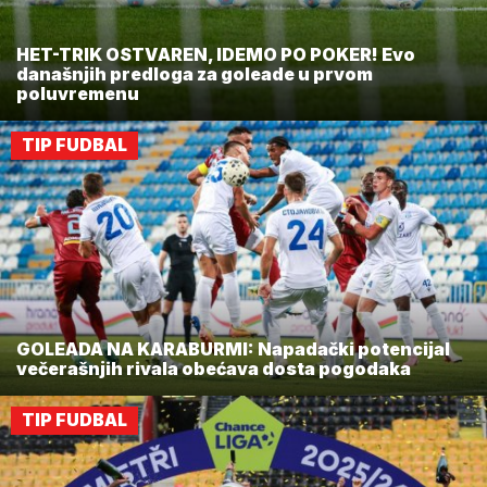
HET-TRIK OSTVAREN, IDEMO PO POKER! Evo
današnjih predloga za goleade u prvom
poluvremenu
TIP FUDBAL
GOLEADA NA KARABURMI: Napadački potencijal
večerašnjih rivala obećava dosta pogodaka
TIP FUDBAL