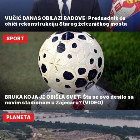
VUČIĆ DANAS OBILAZI RADOVE: Predsednik će
obići rekonstrukciju Starog železničkog mosta
SPORT
BRUKA KOJA JE OBIŠLA SVET: Šta se ovo desilo sa
novim stadionom u Zaječaru? (VIDEO)
PLANETA