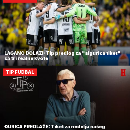
LAGANO DOLAZI: Tip predlog za "sigurica tiket"
sa tri realne kvote
TIP FUDBAL
ĐURICA PREDLAŽE: Tiket za nedelju našeg