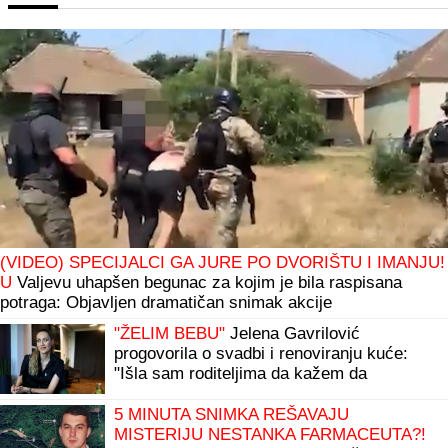
(VIDEO) SPECIJALCI GA JURE PO DVORIŠTU I IMANJU!
U
Valjevu uhapšen begunac za kojim je bila raspisana
potraga: Objavljen dramatičan snimak akcije
"ŽELIM BEBU"
Jelena Gavrilović
progovorila o svadbi i renoviranju kuće:
"Išla sam roditeljima da kažem da
odustajem"
5 MINUTA SNIMKA REŠAVAJU
MISTERIJU NESTANKA FARMACEUTA?!