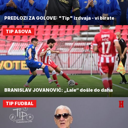
PREDLOZI ZA GOLOVE: "Tip" izdvaja - vi birate
TIP ASOVA
BRANISLAV JOVANOVIĆ: „Lale“ došle do daha
TIP FUDBAL