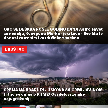
OVO SE DEŠAVA POSLE GODINU DANA Astro savet
za nedelju, 9. avgust: Merkur je u Lavu - Evo šta to
donosi vatrenim i vazdušnim znacima
DRUŠTVO
SRBIJA NA UDARU PLJUSKOVA SA GRMLJAVINOM
Hitno se oglasio RHMZ: Ovi delovi zemlje
najugroženiji