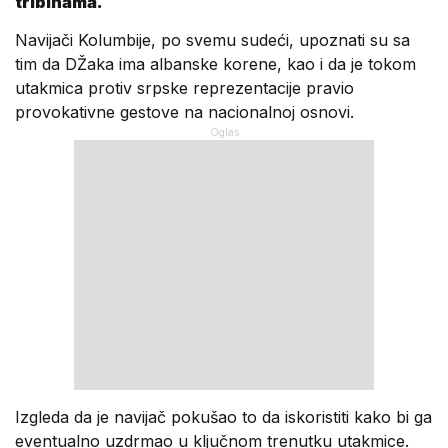
tribinama.
Navijači Kolumbije, po svemu sudeći, upoznati su sa
tim da DŽaka ima albanske korene, kao i da je tokom
utakmica protiv srpske reprezentacije pravio
provokativne gestove na nacionalnoj osnovi.
Izgleda da je navijač pokušao to da iskoristiti kako bi ga
eventualno uzdrmao u ključnom trenutku utakmice.