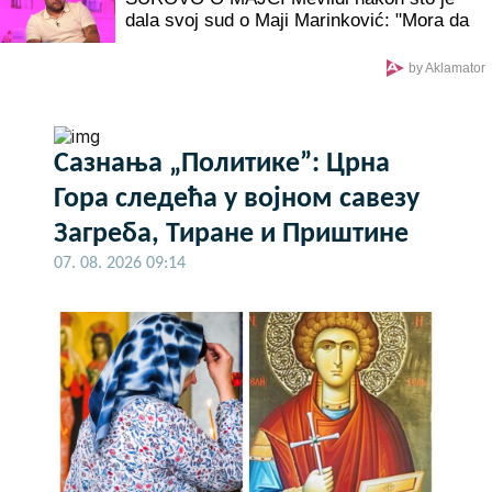
dala svoj sud o Maji Marinković: "Mora da
bude svesna da je domaćica!"
by Aklamator
Сазнања „Политике”: Црна
Гора следећа у војном савезу
Загреба, Тиране и Приштине
07. 08. 2026 09:14