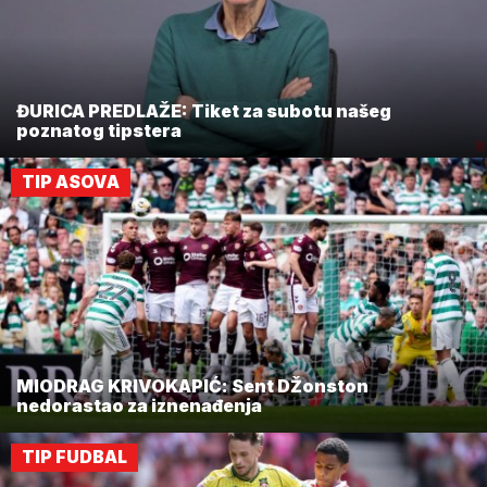
ĐURICA PREDLAŽE: Tiket za subotu našeg
poznatog tipstera
TIP ASOVA
MIODRAG KRIVOKAPIĆ: Sent DŽonston
nedorastao za iznenađenja
TIP FUDBAL