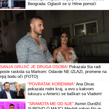
Beograda: Oglasili se iz Hitne pomoći
SANJA GRUJIĆ JE DRUGA OSOBA!
Pokazala šta radi
posle raskida sa Markom: Odavde NE IZLAZI, promene na
njoj bodu oči (FOTO)
"POVRATAK KORENIMA"
Ana Divac
pokazala rodni kraj, a evo u kakvom
luksuzu u Americi se baškari sa Vladom!
Jedna stvar je BAŠ PRIVUKLA PAŽNJU
(FOTO)
"SRAMOTA ME OD NJE"
Asmin Durdžić
SUROVO O MAJCI Mevlidi nakon što je