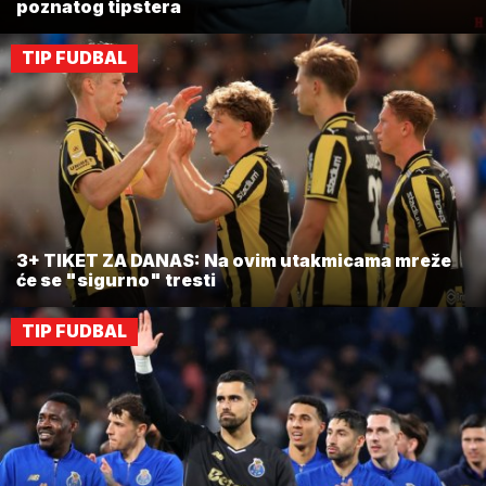
poznatog tipstera
TIP FUDBAL
3+ TIKET ZA DANAS: Na ovim utakmicama mreže
će se "sigurno" tresti
TIP FUDBAL