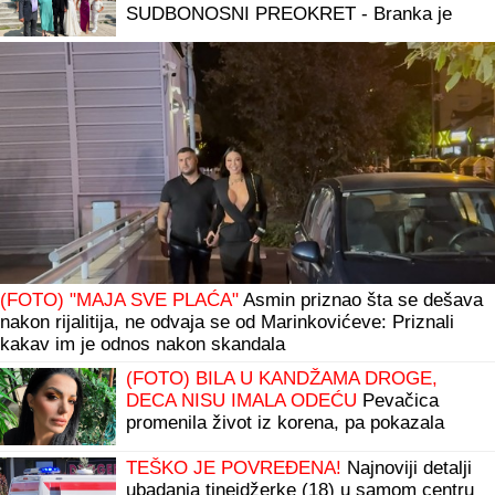
SUDBONOSNI PREOKRET - Branka je
njegova PRAVA LJUBAV!
(FOTO) "MAJA SVE PLAĆA"
Asmin priznao šta se dešava
nakon rijalitija, ne odvaja se od Marinkovićeve: Priznali
kakav im je odnos nakon skandala
(FOTO) BILA U KANDŽAMA DROGE,
DECA NISU IMALA ODEĆU
Pevačica
promenila život iz korena, pa pokazala
kako sada izgleda: "Bez filtera"
TEŠKO JE POVREĐENA!
Najnoviji detalji
ubadanja tinejdžerke (18) u samom centru