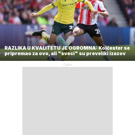
RAZLIKA U KVALITETU JE OGROMNA: Kolčester se
pripremao za ovo, ali "sveci" su preveliki izazov