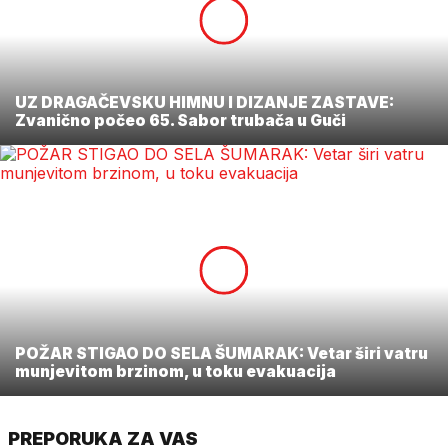
UZ DRAGAČEVSKU HIMNU I DIZANJE ZASTAVE:
Zvanično počeo 65. Sabor trubača u Guči
POŽAR STIGAO DO SELA ŠUMARAK: Vetar širi vatru
munjevitom brzinom, u toku evakuacija
PREPORUKA ZA VAS