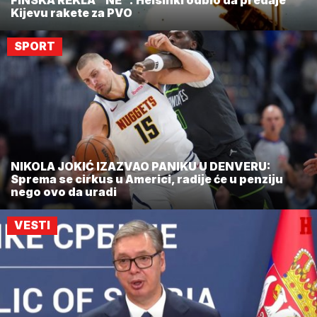
FINSKA REKLA "NE": Helsinki odbio da predaje
Kijevu rakete za PVO
SPORT
NIKOLA JOKIĆ IZAZVAO PANIKU U DENVERU:
Sprema se cirkus u Americi, radije će u penziju
nego ovo da uradi
VESTI