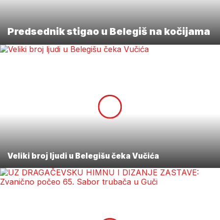
Predsednik stigao u Belegiš na kočijama
Veliki broj ljudi u Belegišu čeka Vučića