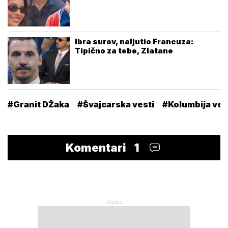
Ibra surov, naljutio Francuza:
Tipično za tebe, Zlatane
#Granit DŽaka
#Švajcarska vesti
#Kolumbija ves
Komentari
1