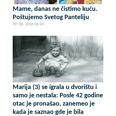
Mame, danas ne čistimo kuću.
Poštujemo Svetog Panteliju
09. 08. 2026 06:24
Marija (3) se igrala u dvorištu i
samo je nestala: Posle 42 godine
otac je pronašao, zanemeo je
kada je saznao gde je bila