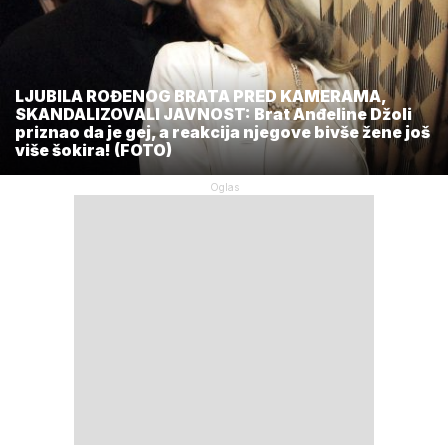
LJUBILA ROĐENOG BRATA PRED KAMERAMA,
SKANDALIZOVALI JAVNOST: Brat Anđeline Džoli
priznao da je gej, a reakcija njegove bivše žene još
više šokira! (FOTO)