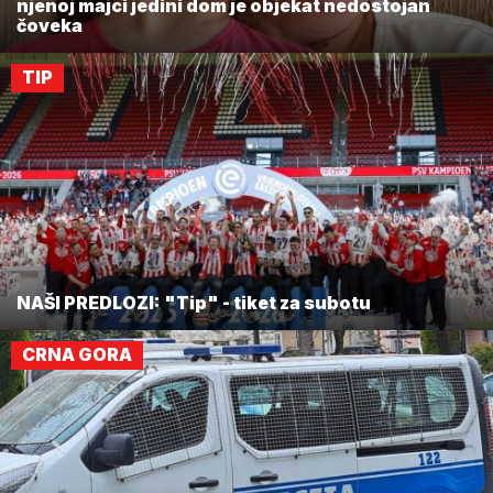
njenoj majci jedini dom je objekat nedostojan
čoveka
TIP
NAŠI PREDLOZI: "Tip" - tiket za subotu
CRNA GORA