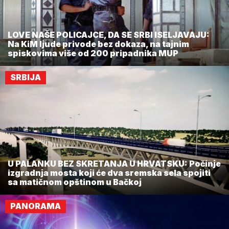
LOVE NAŠE POLICAJCE, DA SE SRBI ISELJAVAJU:
Na KiM ljude privode bez dokaza, na tajnim
spiskovima više od 200 pripadnika MUP
SRBIJA
U PALANKU BEZ SKRETANJA U HRVATSKU: Počinje
izgradnja mosta koji će dva sremska sela spojiti
sa matičnom opštinom u Bačkoj
PANORAMA