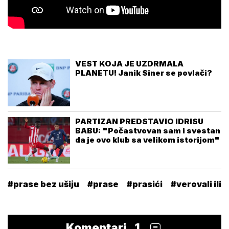
VEST KOJA JE UZDRMALA
PLANETU! Janik Siner se povlači?
PARTIZAN PREDSTAVIO IDRISU
BABU: "Počastvovan sam i svestan
da je ovo klub sa velikom istorijom"
#prase bez ušiju
#prase
#prasići
#verovali ili 
Komentari
1