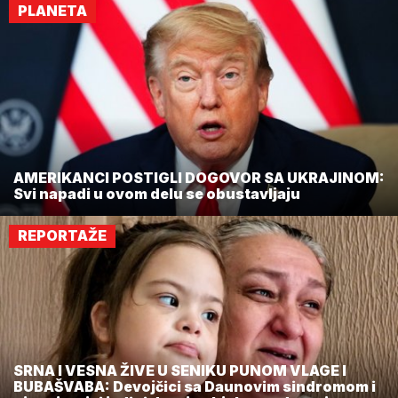
PLANETA
AMERIKANCI POSTIGLI DOGOVOR SA UKRAJINOM:
Svi napadi u ovom delu se obustavljaju
REPORTAŽE
SRNA I VESNA ŽIVE U SENIKU PUNOM VLAGE I
BUBAŠVABA: Devojčici sa Daunovim sindromom i