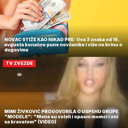
NOVAC STIŽE KAO NIKAD PRE: Ova 3 znaka od 15.
avgusta konačno pune novčanike i više ne brinu o
dugovima
TV ZVEZDE
MIMI ŽIVKOVIĆ PROGOVORILA O USPEHU GRUPE
"MODELS": "Mene su voleli i opasni momci i oni
sa kravatom" (VIDEO)