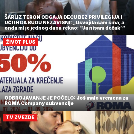
ŠARLIZ TERON ODGAJA DECU BEZ PRIVILEGIJA I
UČI IH DA BUDU NEZAVISNI: „Usvojila sam sina, a
onda mi je jednog dana rekao: "Ja nisam dečak’“
ŽIVOT PLUS
ODBROJAVANJE JE POČELO: Još malo vremena za
ROMA Company subvencije
TV ZVEZDE