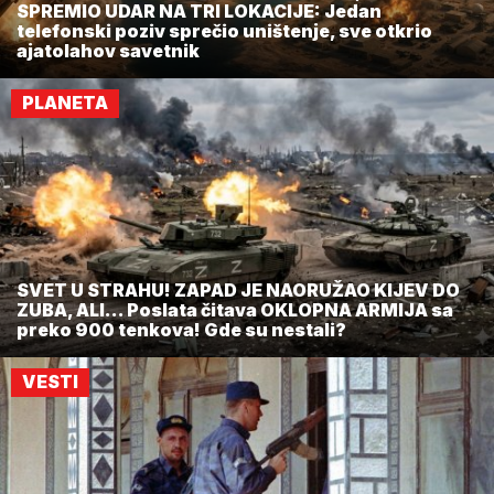
SPREMIO UDAR NA TRI LOKACIJE: Jedan
telefonski poziv sprečio uništenje, sve otkrio
ajatolahov savetnik
PLANETA
SVET U STRAHU! ZAPAD JE NAORUŽAO KIJEV DO
ZUBA, ALI... Poslata čitava OKLOPNA ARMIJA sa
preko 900 tenkova! Gde su nestali?
VESTI