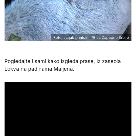
Foto: Jutjub printskrin/Glas Zapadne Srbije
Pogledajte i sami kako izgleda prase, iz zaseola
Lokva
na padinama Maljena.