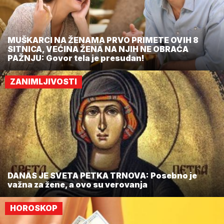
MUŠKARCI NA ŽENAMA PRVO PRIMETE OVIH 8
SITNICA, VEĆINA ŽENA NA NJIH NE OBRAĆA
PAŽNJU: Govor tela je presudan!
ZANIMLJIVOSTI
DANAS JE SVETA PETKA TRNOVA: Posebno je
važna za žene, a ovo su verovanja
HOROSKOP