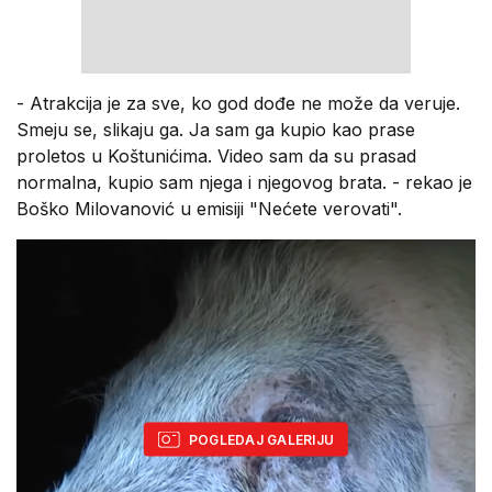
- Atrakcija je za sve, ko god dođe ne može da veruje.
Smeju se, slikaju ga. Ja sam ga kupio kao prase
proletos u Koštunićima. Video sam da su prasad
normalna, kupio sam njega i njegovog brata. - rekao je
Boško Milovanović u emisiji "Nećete verovati".
POGLEDAJ GALERIJU