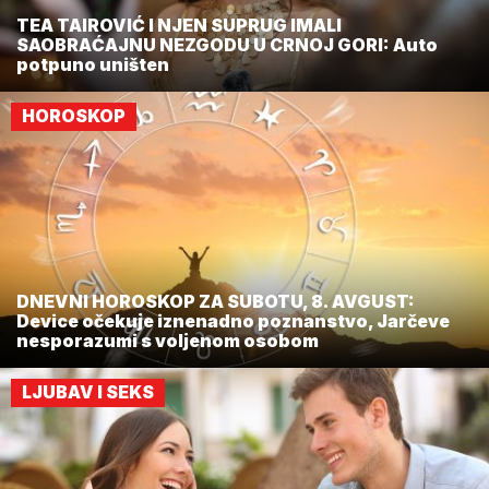
TEA TAIROVIĆ I NJEN SUPRUG IMALI
SAOBRAĆAJNU NEZGODU U CRNOJ GORI: Auto
potpuno uništen
HOROSKOP
DNEVNI HOROSKOP ZA SUBOTU, 8. AVGUST:
Device očekuje iznenadno poznanstvo, Jarčeve
nesporazumi s voljenom osobom
LJUBAV I SEKS