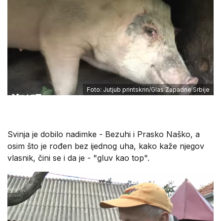
Foto: Jutjub printskrin/Glas Zapadne Srbije
Svinja je dobilo nadimke - Bezuhi i Prasko Naško, a
osim što je rođen bez ijednog uha, kako kaže njegov
vlasnik, čini se i da je - "gluv kao top".