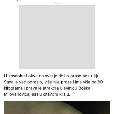
U zaseoku Lokve na svet je došlo prase bez ušiju.
Sada je već poraslo, više nije prase i ima više od 80
kilograma i prava je atrakcija u svinjcu Boška
Milovanovića, ali i u čitavom kraju.