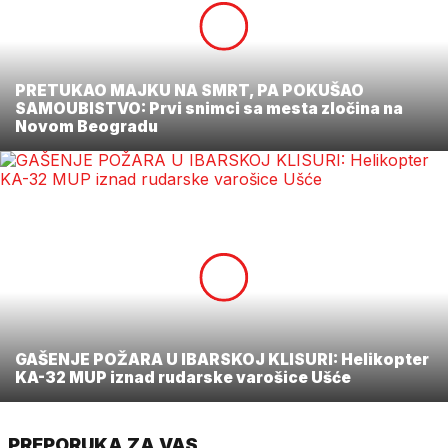
PRETUKAO MAJKU NA SMRT, PA POKUŠAO
SAMOUBISTVO: Prvi snimci sa mesta zločina na
Novom Beogradu
GAŠENJE POŽARA U IBARSKOJ KLISURI: Helikopter
KA-32 MUP iznad rudarske varošice Ušće
PREPORUKA ZA VAS