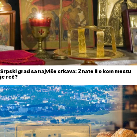
Srpski grad sa najviše crkava: Znate li o kom mestu
je reč?