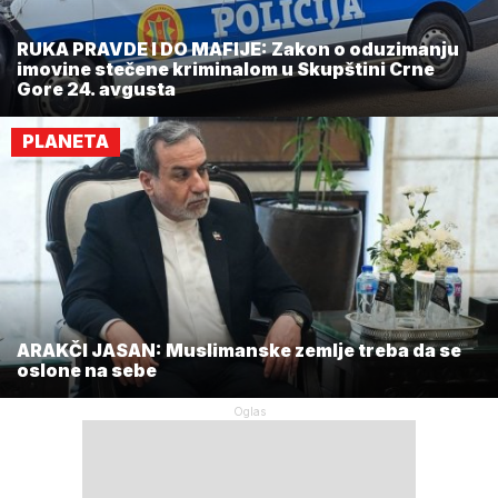
RUKA PRAVDE I DO MAFIJE: Zakon o oduzimanju
imovine stečene kriminalom u Skupštini Crne
Gore 24. avgusta
PLANETA
ARAKČI JASAN: Muslimanske zemlje treba da se
oslone na sebe