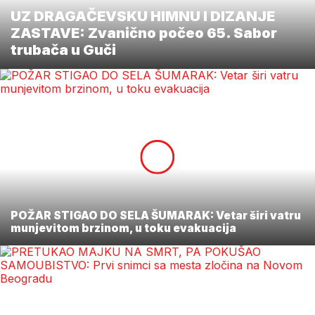
UZ DRAGAČEVSKU HIMNU I DIZANJE
ZASTAVE: Zvanično počeo 65. Sabor
trubača u Guči
POŽAR STIGAO DO SELA ŠUMARAK: Vetar širi vatru
munjevitom brzinom, u toku evakuacija