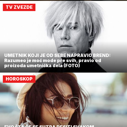
TV ZVEZDE
UMETNIK KOJI JE OD SEBE NAPRAVIO BREND:
Razumeo je moć mode pre svih, pravio od
proizoda umetnička dela (FOTO)
HOROSKOP