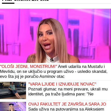
"OLOŠI JEDNI, MONSTRUMI"
Aneli udarila na Mustafu i
Mevlidu, on se uključio u program uživo - usledio skandal,
evo šta joj je poručio Asminov otac
"VARA LJUDE I IZNUĐUJE NOVAC"
Poznati glumac na meni prevare, ukrali mu
identitet, pa traže ljudima pare: "Ne
nasedajte, prijavite"
OVAJ FAKULTET JE ZAVRŠILA SARA JO
Sada uživa na putovanjima sa Aleksejem