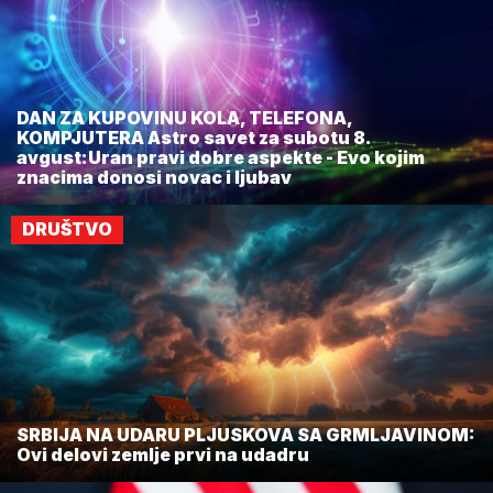
DAN ZA KUPOVINU KOLA, TELEFONA,
KOMPJUTERA Astro savet za subotu 8.
avgust:Uran pravi dobre aspekte - Evo kojim
znacima donosi novac i ljubav
DRUŠTVO
SRBIJA NA UDARU PLJUSKOVA SA GRMLJAVINOM:
Ovi delovi zemlje prvi na udadru