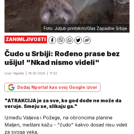
Foto: Jutjub printskrin/Glas Zapadne Srbije
ZANIMLJIVOSTI
Čudo u Srbiji: Rođeno prase bez
ušiju! "Nkad nismo videli"
Izvor: Nportal
18.05.2026
17:52
Dodaj Nportal kao svoj Google izvor
"ATRAKCIJA je za sve, ko god dođe ne može da
veruje. Smeju se, slikaju ga."
Između Valjeva i Požege, na obroncima planine
Maljen, meštani kažu - "čudo" kakvo dosad nisu videli
za svoga veka.