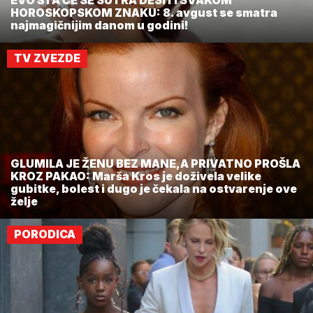
EVO ŠTA ĆE SE SUTRA DESITI SVAKOM
HOROSKOPSKOM ZNAKU: 8. avgust se smatra
najmagičnijim danom u godini!
TV ZVEZDE
GLUMILA JE ŽENU BEZ MANE,A PRIVATNO PROŠLA
KROZ PAKAO: Marša Kros je doživela velike
gubitke, bolest i dugo je čekala na ostvarenje ove
želje
PORODICA