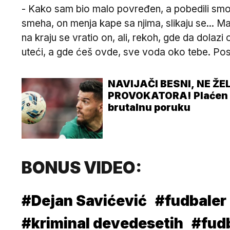
- Kako sam bio malo povređen, a pobedili smo 
smeha, on menja kape sa njima, slikaju se... M
na kraju se vratio on, ali, rekoh, gde da dolaz
uteći, a gde ćeš ovde, sve voda oko tebe. Posle
NAVIJAČI BESNI, NE Ž
PROVOKATORA! Plaćen 11
brutalnu poruku
BONUS VIDEO:
#Dejan Savićević
#fudbaler
#kriminal devedesetih
#fudb