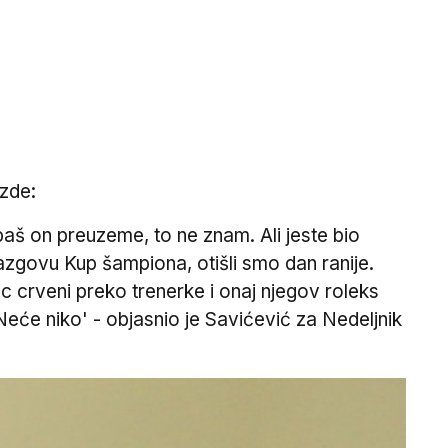
ezde:
a baš on preuzeme, to ne znam. Ali jeste bio
azgovu Kup šampiona, otišli smo dan ranije.
 crveni preko trenerke i onaj njegov roleks
Neće niko' - objasnio je Savićević za Nedeljnik