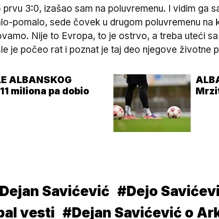
prvu 3:0, izašao sam na poluvremenu. I vidim ga sa 
alo-pomalo, sede čovek u drugom poluvremenu na klup
i ovamo. Nije to Evropa, to je ostrvo, a treba uteći 
 je počeo rat i poznat je taj deo njegove životne pr
ELE ALBANSKOG
ALB
 miliona pa dobio
Mrzi
 Dejan Savićević
#Dejo Savićev
al vesti
#Dejan Savićević o Ar