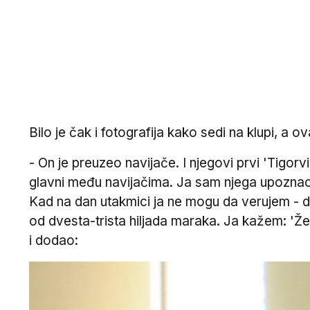
Bilo je čak i fotografija kako sedi na klupi, a 
- On je preuzeo navijače. I njegovi prvi 'Tigorv
glavni među navijačima. Ja sam njega upoznao 
Kad na dan utakmici ja ne mogu da verujem - d
od dvesta-trista hiljada maraka. Ja kažem: 'Že
i dodao: