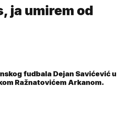
, ja umirem od
nskog fudbala Dejan Savićević u
Željkom Ražnatovićem Arkanom.