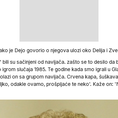
ovako je Dejo govorio o njegova ulozi oko Delija i Zv
i' bili su sačinjeni od navijača. zašto se to desilo d
igrom slučaja 1985. Te godine kada smo igrali u Gl
olazi on sa grupom navijača. Crvena kapa, šuškavac
ljko, odakle ovamo, prošpijaće te neko'. Kaže on: '