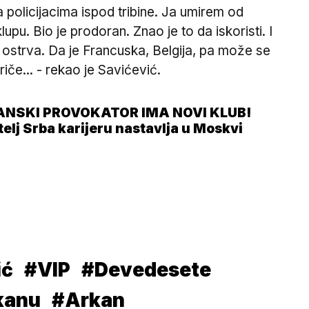
policijacima ispod tribine. Ja umirem od
u. Bio je prodoran. Znao je to da iskoristi. I
sa ostrva. Da je Francuska, Belgija, pa može se
iče... - rekao je Savićević.
ANSKI PROVOKATOR IMA NOVI KLUB!
telj Srba karijeru nastavlja u Moskvi
ić
#VIP
#Devedesete
kanu
#Arkan