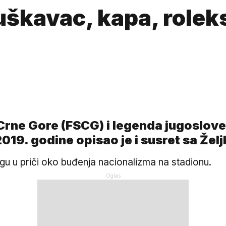
škavac, kapa, roleks
ne Gore (FSCG) i legenda jugoslove
k 2019. godine opisao je i susret sa 
ogu u priči oko buđenja nacionalizma na stadionu.