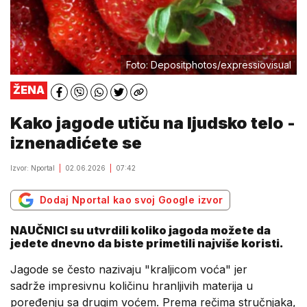
Foto: Depositphotos/expressiovisual
ŽENA
Kako jagode utiču na ljudsko telo -
iznenadićete se
Izvor: Nportal
02.06.2026
07:42
Dodaj Nportal kao svoj Google izvor
NAUČNICI su utvrdili koliko jagoda možete da
jedete dnevno da biste primetili najviše koristi.
Jagode se često nazivaju "kraljicom voća" jer
sadrže impresivnu količinu hranljivih materija u
poređenju sa drugim voćem. Prema rečima stručnjaka,