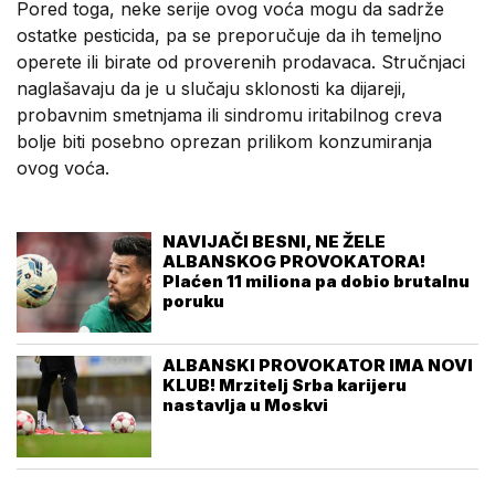
Pored toga, neke serije ovog voća mogu da sadrže
ostatke pesticida, pa se preporučuje da ih temeljno
operete ili birate od proverenih prodavaca. Stručnjaci
naglašavaju da je u slučaju sklonosti ka dijareji,
probavnim smetnjama ili sindromu iritabilnog creva
bolje biti posebno oprezan prilikom konzumiranja
ovog voća.
NAVIJAČI BESNI, NE ŽELE
ALBANSKOG PROVOKATORA!
Plaćen 11 miliona pa dobio brutalnu
poruku
ALBANSKI PROVOKATOR IMA NOVI
KLUB! Mrzitelj Srba karijeru
nastavlja u Moskvi