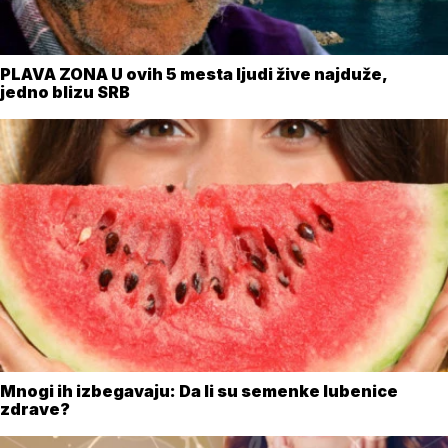
PLAVA ZONA U ovih 5 mesta ljudi žive najduže,
jedno blizu SRB
Mnogi ih izbegavaju: Da li su semenke lubenice
zdrave?