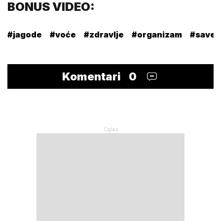
BONUS VIDEO:
#jagode
#voće
#zdravlje
#organizam
#savet
Komentari
0