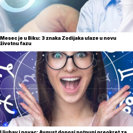
Mesec je u Biku: 3 znaka Zodijaka ulaze u novu
životnu fazu
I ljubav i novac: Avgust donosi potpuni preokret za