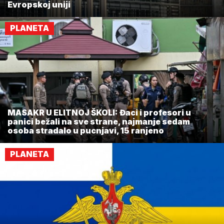
Evropskoj uniji
PLANETA
MASAKR U ELITNOJ ŠKOLI: Đaci i profesori u
panici bežali na sve strane, najmanje sedam
osoba stradalo u pucnjavi, 15 ranjeno
PLANETA