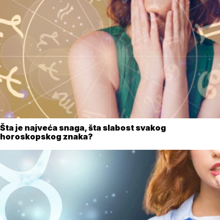
Šta je najveća snaga, šta slabost svakog
horoskopskog znaka?