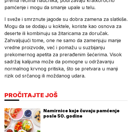
prema rečima naučnika, podržavaju kratkoročno
pamćenje i mogu da smanje upale u telu.
I sveže i smrznute jagode su dobra zamena za slatkiše.
Mogu da se dodaju u koktele, koriste kao osnova za
deserte ili kombinuju sa žitaricama za doručak.
Zahvaljujući tome, one ne samo da zamenjuju manje
vredne proizvode, već i pomažu u suzbijanju
prekomernog apetita za prerađenim šećerima. Visok
sadržaj kalijuma može da pomogne u održavanju
normalnog krvnog pritiska, što se pretvara u manji
rizik od srčanog ili moždanog udara.
PROČITAJTE JOŠ
Namirnice koje čuvaju pamćenje
posle 50. godine