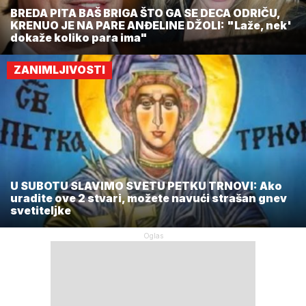
BREDA PITA BAŠ BRIGA ŠTO GA SE DECA ODRIČU,
KRENUO JE NA PARE ANĐELINE DŽOLI: "Laže, nek'
dokaže koliko para ima"
ZANIMLJIVOSTI
U SUBOTU SLAVIMO SVETU PETKU TRNOVI: Ako
uradite ove 2 stvari, možete navući strašan gnev
svetiteljke