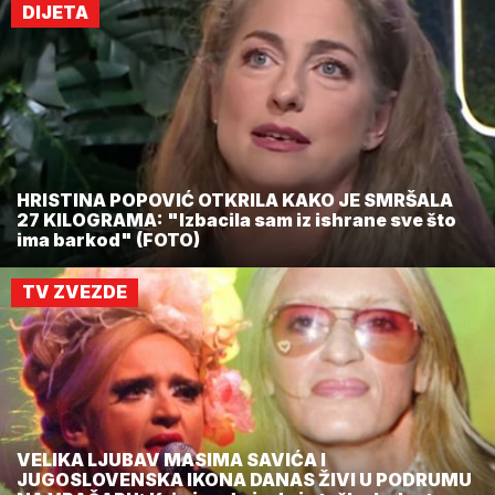
DIJETA
HRISTINA POPOVIĆ OTKRILA KAKO JE SMRŠALA
27 KILOGRAMA: "Izbacila sam iz ishrane sve što
ima barkod" (FOTO)
TV ZVEZDE
VELIKA LJUBAV MASIMA SAVIĆA I
JUGOSLOVENSKA IKONA DANAS ŽIVI U PODRUMU