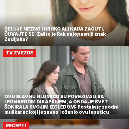
DELUJE NEŽNO I KRHKO ALI KADA ZAĆUTI,
ČUVAJTE SE: Zašto je Rak najopasniji znak
Zodijaka?
TV ZVEZDE
OVU SLAVNU GLUMICU SU POVEZIVALI SA
LEONARDOM DIKAPRIJEM, A ONDA JE SVET
ŠOKIRALA SVOJIM IZGLEDOM: Postala je zgodni
muškarac koji je zaveo i oženio ovu lepoticu
RECEPTI