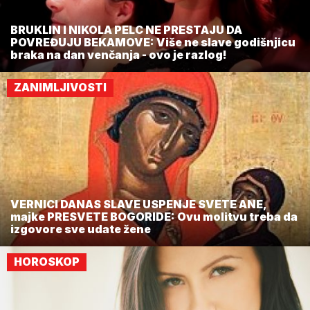
BRUKLIN I NIKOLA PELC NE PRESTAJU DA
POVREĐUJU BEKAMOVE: Više ne slave godišnjicu
braka na dan venčanja - ovo je razlog!
ZANIMLJIVOSTI
VERNICI DANAS SLAVE USPENJE SVETE ANE,
majke PRESVETE BOGORIDE: Ovu molitvu treba da
izgovore sve udate žene
HOROSKOP