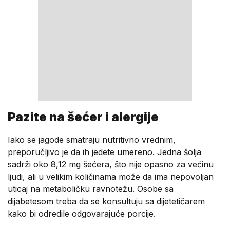
Pazite na šećer i alergije
Iako se jagode smatraju nutritivno vrednim,
preporučljivo je da ih jedete umereno. Jedna šolja
sadrži oko 8,12 mg šećera, što nije opasno za većinu
ljudi, ali u velikim količinama može da ima nepovoljan
uticaj na metaboličku ravnotežu. Osobe sa
dijabetesom treba da se konsultuju sa dijetetičarem
kako bi odredile odgovarajuće porcije.