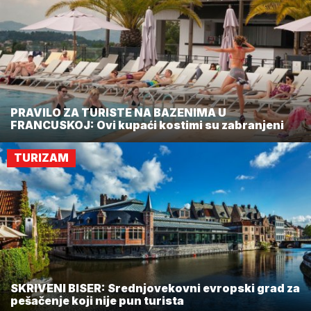
PRAVILO ZA TURISTE NA BAZENIMA U
FRANCUSKOJ: Ovi kupaći kostimi su zabranjeni
TURIZAM
SKRIVENI BISER: Srednjovekovni evropski grad za
pešačenje koji nije pun turista