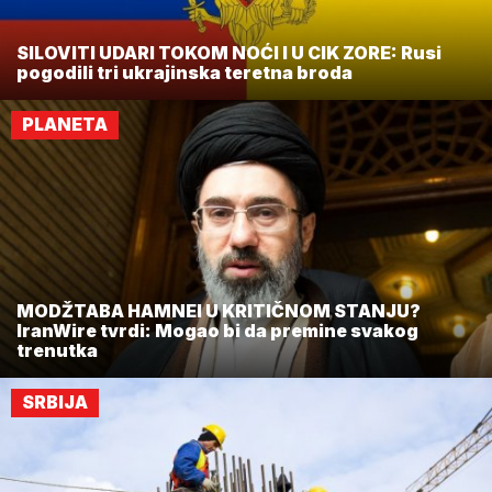
SILOVITI UDARI TOKOM NOĆI I U CIK ZORE: Rusi
pogodili tri ukrajinska teretna broda
PLANETA
MODŽTABA HAMNEI U KRITIČNOM STANJU?
IranWire tvrdi: Mogao bi da premine svakog
trenutka
SRBIJA