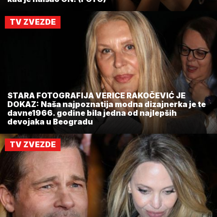
TV ZVEZDE
STARA FOTOGRAFIJA VERICE RAKOČEVIĆ JE
DOKAZ: Naša najpoznatija modna dizajnerka je te
davne1966. godine bila jedna od najlepših
devojaka u Beogradu
TV ZVEZDE