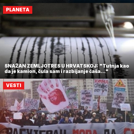
PLANETA
SNAŽAN ZEMLJOTRES U HRVATSKOJ: "Tutnja kao
da je kamion, čula sam i razbijanje čaša..."
VESTI