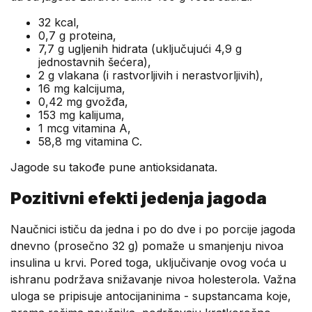
32 kcal,
0,7 g proteina,
7,7 g ugljenih hidrata (uključujući 4,9 g
jednostavnih šećera),
2 g vlakana (i rastvorljivih i nerastvorljivih),
16 mg kalcijuma,
0,42 mg gvožđa,
153 mg kalijuma,
1 mcg vitamina A,
58,8 mg vitamina C.
Jagode su takođe pune antioksidanata.
Pozitivni efekti jedenja jagoda
Naučnici ističu da jedna i po do dve i po porcije jagoda
dnevno (prosečno 32 g) pomaže u smanjenju nivoa
insulina u krvi. Pored toga, uključivanje ovog voća u
ishranu podržava snižavanje nivoa holesterola. Važna
uloga se pripisuje antocijaninima - supstancama koje,