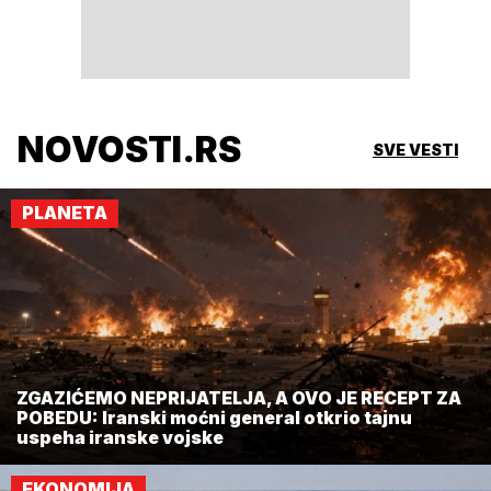
NOVOSTI.RS
SVE VESTI
PLANETA
ZGAZIĆEMO NEPRIJATELJA, A OVO JE RECEPT ZA
POBEDU: Iranski moćni general otkrio tajnu
uspeha iranske vojske
EKONOMIJA