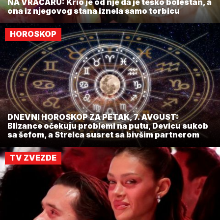
NA VRAČARU: Krio je od nje da je teško bolestan, a
ona iz njegovog stana iznela samo torbicu
HOROSKOP
DNEVNI HOROSKOP ZA PETAK, 7. AVGUST:
Blizance očekuju problemi na putu, Devicu sukob
sa šefom, a Strelca susret sa bivšim partnerom
TV ZVEZDE