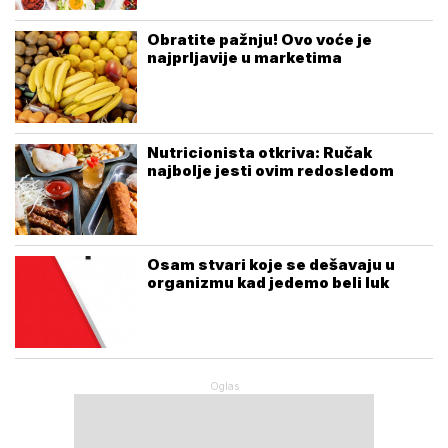
Obratite pažnju! Ovo voće je
najprljavije u marketima
Nutricionista otkriva: Ručak
najbolje jesti ovim redosledom
Osam stvari koje se dešavaju u
organizmu kad jedemo beli luk