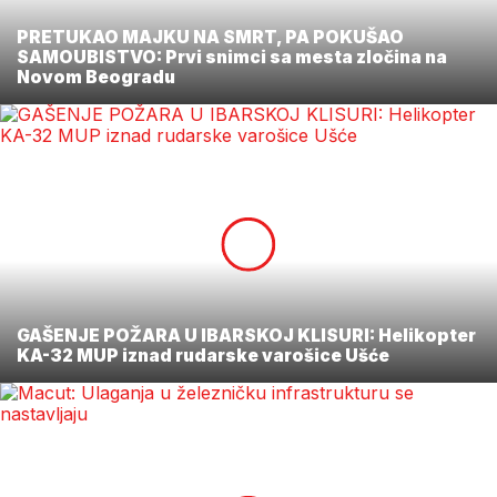
PRETUKAO MAJKU NA SMRT, PA POKUŠAO
SAMOUBISTVO: Prvi snimci sa mesta zločina na
Novom Beogradu
GAŠENJE POŽARA U IBARSKOJ KLISURI: Helikopter
KA-32 MUP iznad rudarske varošice Ušće