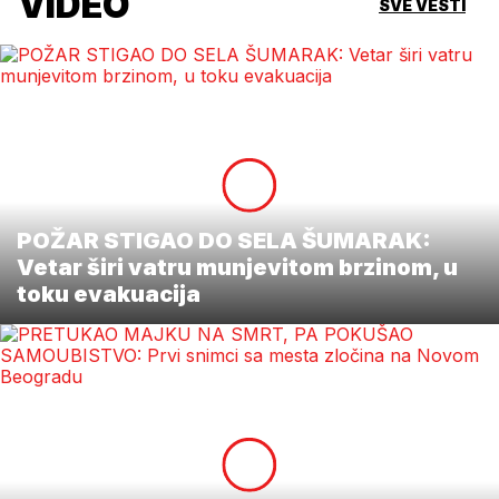
VIDEO
SVE VESTI
POŽAR STIGAO DO SELA ŠUMARAK:
Vetar širi vatru munjevitom brzinom, u
toku evakuacija