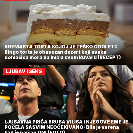
KREMASTA TORTA KOJOJ JE TEŠKO ODOLETI:
Bingo torta je obavezan dezert koji svaka
domaćica mora da ima u svom kuvaru (RECEPT)
LJUBAV I SEKS
LJUBAVNA PRIČA BRUSA VILISA I NJEGOVE EME JE
POČELA SASVIM NEOČEKIVANO: Bila je verena
kad je naišao ON! (FOTO)