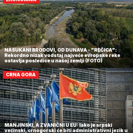
NASUKANI BRODOVI, OD DUNAVA - "REČICA":
Rekordno nizak vodstaj najveće evropske reke
ostavlja posledice u našoj zemlji (FOTO)
CRNA GORA
MANJINSKI, A ZVANIČNI U EU: Iako je srpski
većinski, crnogorski će biti administrativni jezik u