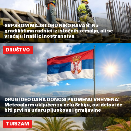
SRPSKOM MAJSTORU NIKO RAVAN: Na
gradilištima radnici iz istočnih zemalja, ali se
vraćaju i naši iz inostranstva
DRUŠTVO
DRUGI DEO DANA DONOSI PROMENU VREMENA:
Meteoalarm uključen za celu Srbiju, ovi delovi će
biti prvi na udaru pljuskova i grmljavine
TURIZAM