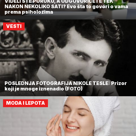
VIDELI STE PORUKU, A ODGOVORIĆETE TEK
NAKON NEKOLIKO SATI? Evo šta to govori o vama
prema psiholozima
VESTI
POSLEDNJA FOTOGRAFIJA NIKOLE TESLE: Prizor
koji je mnoge iznenadio (FOTO)
MODA I LEPOTA