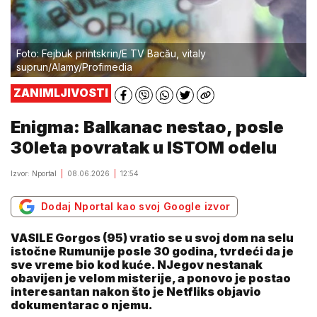
Foto: Fejbuk printskrin/E TV Bacău, vitaly
suprun/Alamy/Profimedia
ZANIMLJIVOSTI
Enigma: Balkanac nestao, posle
30leta povratak u ISTOM odelu
Izvor: Nportal
08.06.2026
12:54
Dodaj Nportal kao svoj Google izvor
VASILE Gorgos (95) vratio se u svoj dom na selu
istočne Rumunije posle 30 godina, tvrdeći da je
sve vreme bio kod kuće. NJegov nestanak
obavijen je velom misterije, a ponovo je postao
interesantan nakon što je Netfliks objavio
dokumentarac o njemu.