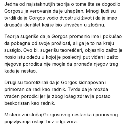
Jedna od najistaknutijih teorija o tome šta se dogodilo
Gorgosu je verovanje da je uhapšen. Mnogi ljudi su
tvrdili da je Gorgos vodio dvostruki život i da je imao
drugačiji identitet koji je bio uhvaćen u zločinu.
Teorija sugeriše da je Gorgos promenio ime i pokušao
da pobegne od svoje prošlosti, ali ga je to na kraju
sustiglo. Ovo bi, sugerišu teoretičari, objasnilo zašto je
nosio istu odeću u kojoj je poslednji put viđen i zašto
njegova porodica nije mogla da pronađe njegov trag
kada je nestao.
Drugi su teoretizirali da je Gorgos kidnapovan i
primoran da radi kao radnik. Tvrde da je možda
vraćen porodici jer je zbog lošeg zdravlja postao
beskoristan kao radnik.
Misteriozni slučaj Gorgosovog nestanka i ponovnog
pojavljivanja ostaje bez odgovora.