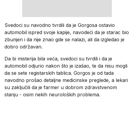
Svedoci su navodno tvrdili da je Gorgosa ostavio
automobil ispred svoje kapije, navodeći da je starac bio
zbunjen i da nije znao gde se nalazi, ali da izgledao je
dobro održavan.
Da bi misterija bila veća, svedoci su tvrdili i da je
automobil odjurio nakon što je izašao, te da nisu mogli
da se sete registarskih tablica. Gorgos je od tada
navodno prošao detaljne medicinske preglede, a lekari
su zaključili da je farmer u dobrom zdravstvenom
stanju - osim nekih neuroloških problema.