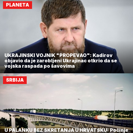
PLANETA
UKRAJINSKI VOJNIK "PROPEVAO": Kadirov
objavio da je zarobljeni Ukrajinac otkrio da se
vojska raspada po šavovima
SRBIJA
U PALANKU BEZ SKRETANJA U HRVATSKU: Počinje