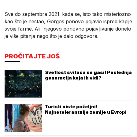
Sve do septembra 2021. kada se, isto tako misteriozno
kao što je nestao, Gorgos ponovo pojavio ispred kapije
svoje farme. Ali, njegovo ponovno pojavljivanje donelo
je više pitanja nego što je dalo odgovora.
PROČITAJTE JOŠ
Svetlost svitaca se gasi! Poslednja
generacija koja ih vidi?
Turisti niste poželjni!
Najnetolerantnije zemlje u Evropi