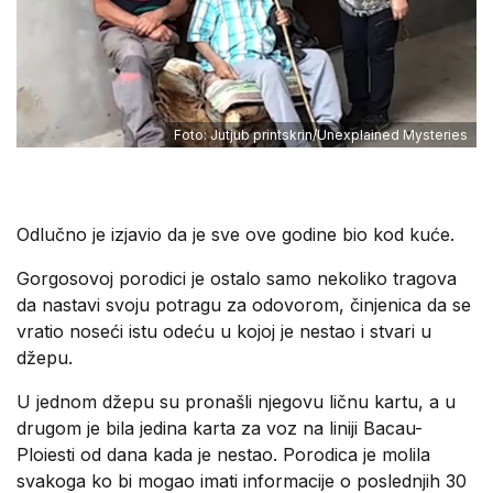
Foto: Jutjub printskrin/Unexplained Mysteries
Odlučno je izjavio da je sve ove godine bio kod kuće.
Gorgosovoj porodici je ostalo samo nekoliko tragova
da nastavi svoju potragu za odovorom, činjenica da se
vratio noseći istu odeću u kojoj je nestao i stvari u
džepu.
U jednom džepu su pronašli njegovu ličnu kartu, a u
drugom je bila jedina karta za voz na liniji Bacau-
Ploiesti od dana kada je nestao. Porodica je molila
svakoga ko bi mogao imati informacije o poslednjih 30