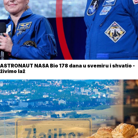
ASTRONAUT NASA Bio 178 dana u svemiru i shvatio -
živimo laž