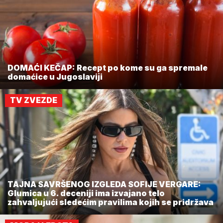
DOMAĆI KEČAP: Recept po kome su ga spremale
domaćice u Jugoslaviji
TV ZVEZDE
TAJNA SAVRŠENOG IZGLEDA SOFIJE VERGARE:
Glumica u 6. deceniji ima izvajano telo
zahvaljujući sledećim pravilima kojih se pridržava