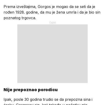
Prema izveštajima, Gorgos je mogao da se seti da je
rođen 1928. godine, da mu je žena umrla i da je bio sin
poznatog trgovca.
Nije prepoznao porodicu
Ipak, posle 30 godina trudio se da prepozna sina i
ćerku. Gorgosov sin, koji takođe u početku nije