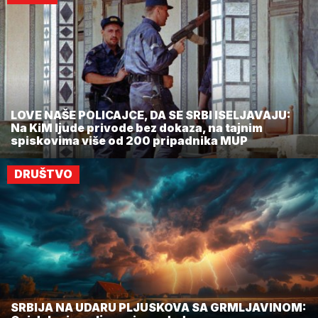
LOVE NAŠE POLICAJCE, DA SE SRBI ISELJAVAJU:
Na KiM ljude privode bez dokaza, na tajnim
spiskovima više od 200 pripadnika MUP
DRUŠTVO
SRBIJA NA UDARU PLJUSKOVA SA GRMLJAVINOM: