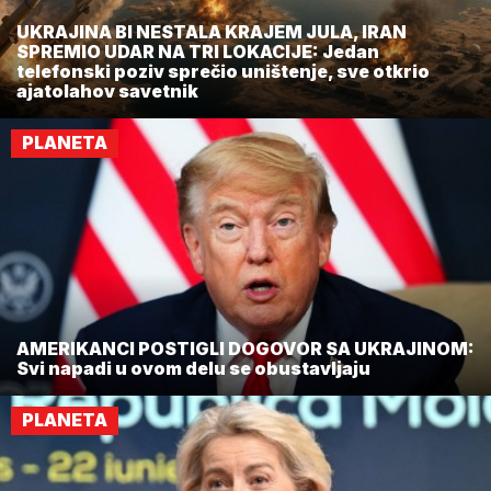
UKRAJINA BI NESTALA KRAJEM JULA, IRAN
SPREMIO UDAR NA TRI LOKACIJE: Jedan
telefonski poziv sprečio uništenje, sve otkrio
ajatolahov savetnik
PLANETA
AMERIKANCI POSTIGLI DOGOVOR SA UKRAJINOM:
Svi napadi u ovom delu se obustavljaju
PLANETA