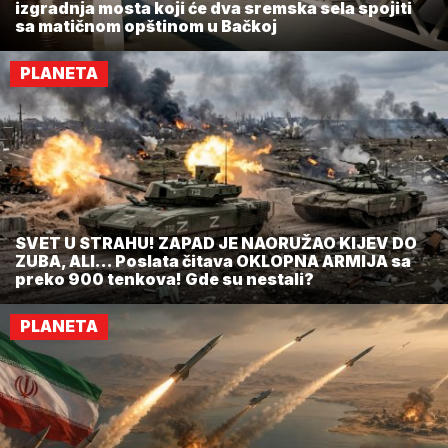
izgradnja mosta koji će dva sremska sela spojiti
sa matičnom opštinom u Bačkoj
PLANETA
SVET U STRAHU! ZAPAD JE NAORUŽAO KIJEV DO
ZUBA, ALI... Poslata čitava OKLOPNA ARMIJA sa
preko 900 tenkova! Gde su nestali?
PLANETA