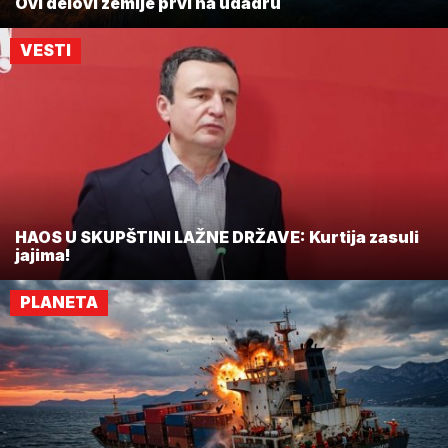
Ovi delovi zemlje prvi na udadru
VESTI
HAOS U SKUPŠTINI LAŽNE DRŽAVE: Kurtija zasuli
jajima!
PLANETA