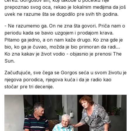
prepoznao svog oca, rekao je lokalnim medijima da još
uvek ne razume šta se dogodilo pre svih tih godina.
- Ne razumemo ga. On ne zna šta govori. Priča nam o
periodu kada se bavio uzgojem i prodajom krava.
Pitamo ga jedno, a on nam kaže drugo. Ko zna gde je
bio, ko ga je čuvao, možda je bio primoran da radi…
Ko zna kakav je život vodio - objasnio je prenosi The
Sun.
Začuđujuće, sve čega se Gorgos seća u svom životu je
njegova porodica, njegova kuća i da je radio kao
stočar pre tri decenije.