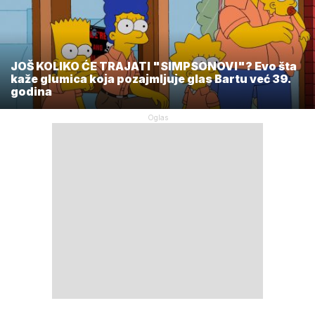
JOŠ KOLIKO ĆE TRAJATI "SIMPSONOVI"? Evo šta
kaže glumica koja pozajmljuje glas Bartu već 39.
godina