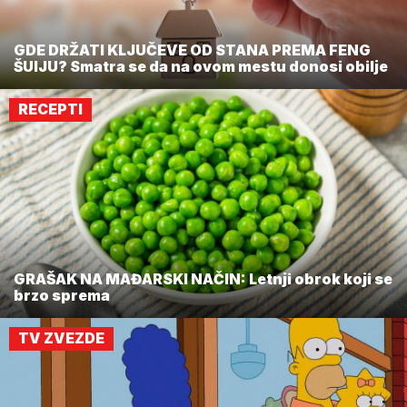
GDE DRŽATI KLJUČEVE OD STANA PREMA FENG
ŠUIJU? Smatra se da na ovom mestu donosi obilje
RECEPTI
GRAŠAK NA MAĐARSKI NAČIN: Letnji obrok koji se
brzo sprema
TV ZVEZDE