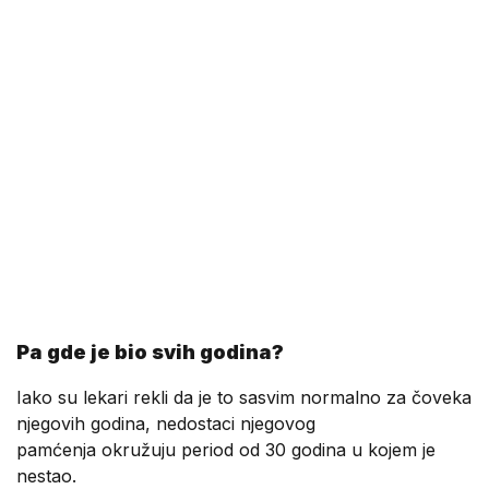
Pa gde je bio svih godina?
Iako su lekari rekli da je to sasvim normalno za čoveka
njegovih godina, nedostaci njegovog
pamćenja okružuju period od 30 godina u kojem je
nestao.