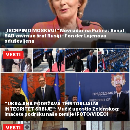
„ISCRPIMO MOSKVU!“ Novi udar na Putina: Senat
SAD zavrnuo šraf Rusiji - Fon der Lajenova
oduševljena
VESTI
"UKRAJINA PODRŽAVA TERITORIJALNI
INTEGRITET SRBIJE": Vučić ugostio Zelenskog:
Imaćete podršku naše zemlje (FOTO/VIDEO)
VESTI