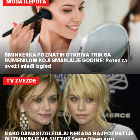
MODA I LEPOTA
ŠMINKERKA POZNATIH OTKRIVA TRIK SA
RUMENILOM KOJI SMANJUJE GODINE: Potez za
svež i mlađi izgled
TV ZVEZDE
KAKO DANAS IZGLEDAJU NEKADA NAJPOZNATIJE
BLIZNAKINJE NA SVETU? Seste Olsen su u