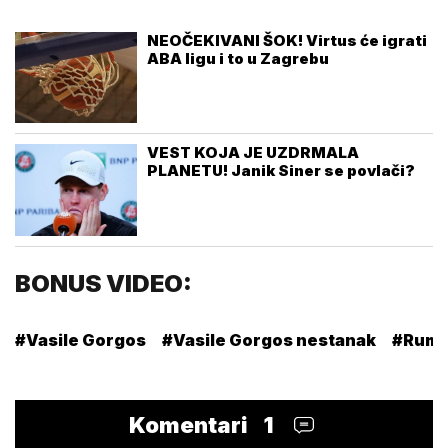
NEOČEKIVANI ŠOK! Virtus će igrati
ABA ligu i to u Zagrebu
VEST KOJA JE UZDRMALA
PLANETU! Janik Siner se povlači?
BONUS VIDEO:
#Vasile Gorgos
#Vasile Gorgos nestanak
#Rumu
Komentari
1