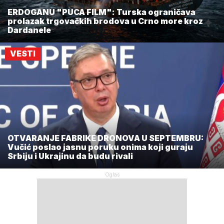
ERDOGANU "PUCA FILM": Turska ograničava
prolazak trgovačkih brodova u Crno more kroz
Dardanele
VESTI
OTVARANJE FABRIKE DRONOVA U SEPTEMBRU:
Vučić poslao jasnu poruku onima koji guraju
Srbiju i Ukrajinu da budu rivali