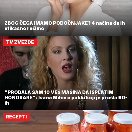
ZBOG ČEGA IMAMO PODOČNJAKE? 4 načina da ih
efikasno rešimo
TV ZVEZDE
"PRODALA SAM 10 VEŠ MAŠINA DA ISPLATIM
HONORARE": Ivana Mihić o paklu koji je prošla 90-
ih
RECEPTI