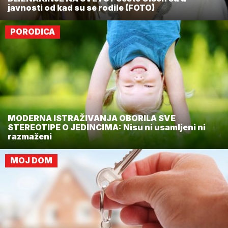
javnosti od kad su se rodile (FOTO)
PORODICA
MODERNA ISTRAŽIVANJA OBORILA SVE
STEREOTIPE O JEDINCIMA: Nisu ni usamljeni ni
razmaženi
MOJ DOM