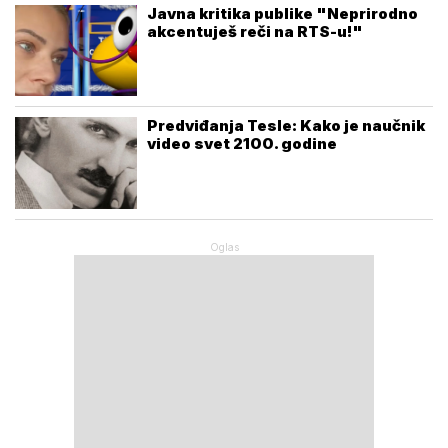
Javna kritika publike "Neprirodno
akcentuješ reči na RTS-u!"
Predviđanja Tesle: Kako je naučnik
video svet 2100. godine