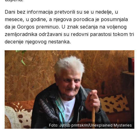
Dani bez informacija pretvorili su se u nedelje, u
mesece, u godine, a njegova porodica je posumnjala
da je Gorgos preminuo. U znak sećanja na voljenog
zemljoradnika održavani su redovni parastosi tokom tri
decenije njegovog nestanka.
Foto: Jutjub printskrin/Unexplained Mysteries