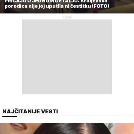
PRIČAJU O JEDNOM DETALJU: Kraljevska
porodica nije joj uputila ni čestitku (FOTO)
NAJČITANIJE VESTI