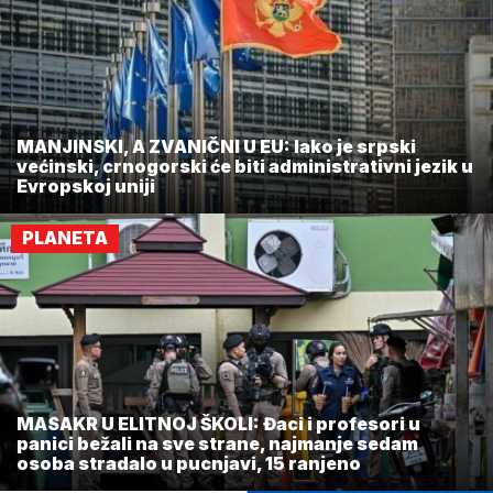
MANJINSKI, A ZVANIČNI U EU: Iako je srpski
većinski, crnogorski će biti administrativni jezik u
Evropskoj uniji
PLANETA
MASAKR U ELITNOJ ŠKOLI: Đaci i profesori u
panici bežali na sve strane, najmanje sedam
osoba stradalo u pucnjavi, 15 ranjeno