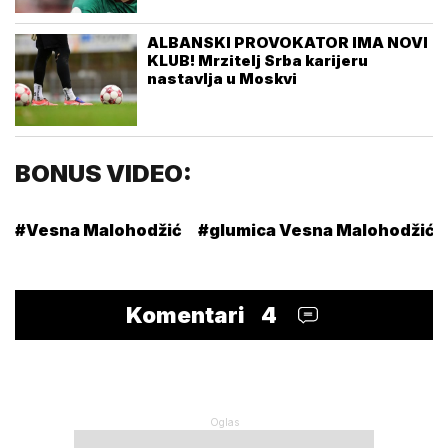
ALBANSKI PROVOKATOR IMA NOVI
KLUB! Mrzitelj Srba karijeru
nastavlja u Moskvi
BONUS VIDEO:
#Vesna Malohodžić
#glumica Vesna Malohodžić
Komentari
4