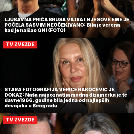
LJUBAVNA PRIČA BRUSA VILISA I NJEGOVE EME JE
POČELA SASVIM NEOČEKIVANO: Bila je verena
kad je naišao ON! (FOTO)
TV ZVEZDE
STARA FOTOGRAFIJA VERICE RAKOČEVIĆ JE
DOKAZ: Naša najpoznatija modna dizajnerka je te
davne1966. godine bila jedna od najlepših
devojaka u Beogradu
TV ZVEZDE