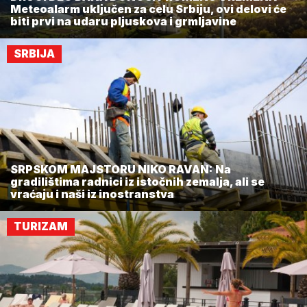
Meteoalarm uključen za celu Srbiju, ovi delovi će
biti prvi na udaru pljuskova i grmljavine
SRBIJA
SRPSKOM MAJSTORU NIKO RAVAN: Na
gradilištima radnici iz istočnih zemalja, ali se
vraćaju i naši iz inostranstva
TURIZAM