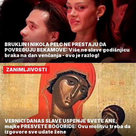
BRUKLIN I NIKOLA PELC NE PRESTAJU DA
POVREĐUJU BEKAMOVE: Više ne slave godišnjicu
braka na dan venčanja - ovo je razlog!
ZANIMLJIVOSTI
VERNICI DANAS SLAVE USPENJE SVETE ANE,
majke PRESVETE BOGORIDE: Ovu molitvu treba da
izgovore sve udate žene