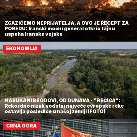
ZGAZIĆEMO NEPRIJATELJA, A OVO JE RECEPT ZA
POBEDU: Iranski moćni general otkrio tajnu
uspeha iranske vojske
EKONOMIJA
NASUKANI BRODOVI, OD DUNAVA - "REČICA":
Rekordno nizak vodstaj najveće evropske reke
ostavlja posledice u našoj zemlji (FOTO)
CRNA GORA