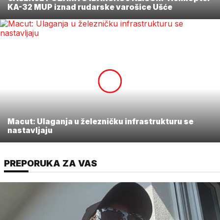
KA-32 MUP iznad rudarske varošice Ušće
Macut: Ulaganja u železničku infrastrukturu se
nastavljaju
PREPORUKA ZA VAS