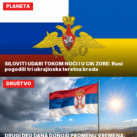
PLANETA
SILOVITI UDARI TOKOM NOĆI I U CIK ZORE: Rusi
pogodili tri ukrajinska teretna broda
DRUŠTVO
DRUGI DEO DANA DONOSI PROMENU VREMENA: