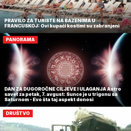
PRAVILO ZA TURISTE NA BAZENIMA U
FRANCUSKOJ: Ovi kupaći kostimi su zabranjeni
PANORAMA
DAN ZA DUGOROČNE CILJEVE I ULAGANJA Astro
savet za petak, 7. avgust: Sunce je u trigonu sa
Saturnom - Evo šta taj aspekt donosi
DRUŠTVO