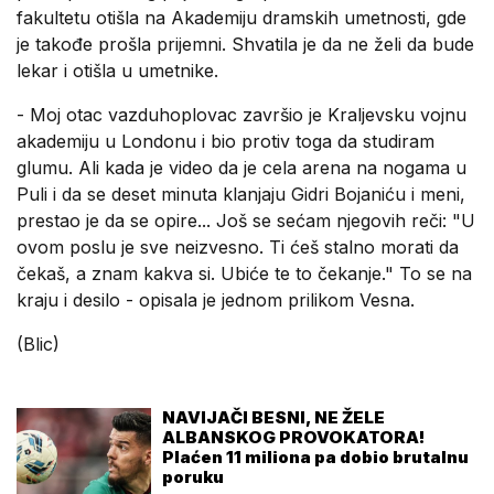
fakultetu otišla na Akademiju dramskih umetnosti, gde
je takođe prošla prijemni. Shvatila je da ne želi da bude
lekar i otišla u umetnike.
- Moj otac vazduhoplovac završio je Kraljevsku vojnu
akademiju u Londonu i bio protiv toga da studiram
glumu. Ali kada je video da je cela arena na nogama u
Puli i da se deset minuta klanjaju Gidri Bojaniću i meni,
prestao je da se opire... Još se sećam njegovih reči: "U
ovom poslu je sve neizvesno. Ti ćeš stalno morati da
čekaš, a znam kakva si. Ubiće te to čekanje." To se na
kraju i desilo - opisala je jednom prilikom Vesna.
(Blic)
NAVIJAČI BESNI, NE ŽELE
ALBANSKOG PROVOKATORA!
Plaćen 11 miliona pa dobio brutalnu
poruku