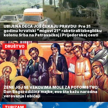
UBIJENA DECA JOŠ ČEKAJU PRAVDU: Pre 31
godinu hrvatski "migovi 21" raketirali izbegličku
kolonu Srba na Petrovačkoj i Prijedorskoj cesti
DRUŠTVO
ŽENE JOJ SE VEKOVIMA MOLE ZA POTOMSTVO:
Dan Bogorodičine majke, evo šta kažu narodna
verovanja i običaji
TURIZAM