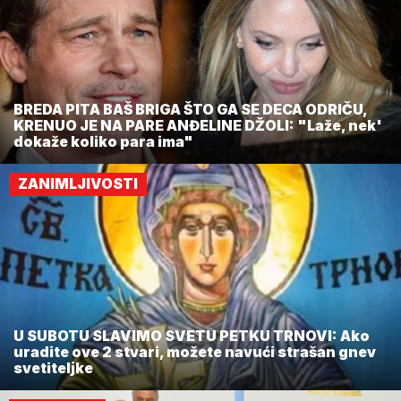
BREDA PITA BAŠ BRIGA ŠTO GA SE DECA ODRIČU,
KRENUO JE NA PARE ANĐELINE DŽOLI: "Laže, nek'
dokaže koliko para ima"
ZANIMLJIVOSTI
U SUBOTU SLAVIMO SVETU PETKU TRNOVI: Ako
uradite ove 2 stvari, možete navući strašan gnev
svetiteljke