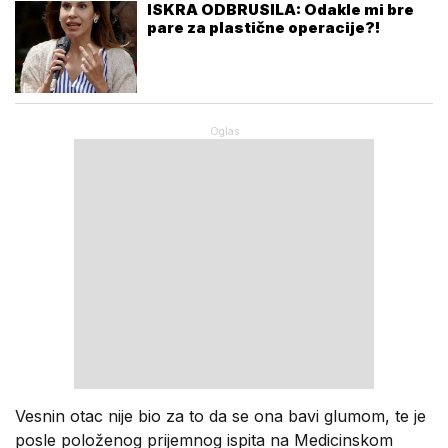
ISKRA ODBRUSILA: Odakle mi bre
pare za plastične operacije?!
Vesnin otac nije bio za to da se ona bavi glumom, te je
posle položenog prijemnog ispita na Medicinskom