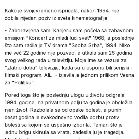
Kako je svojevremeno ispričala, nakon 1994. nije
dobila nijedan poziv iz sveta kinematografije.
- Zaboravljena sam. Karijeru sam počela sa zabavnom
emisijom "Koncert za mladi ludi svet" 1968, a poslednje
što sam radila je TV drama "Seoba Srba", 1994. Niko
me već 22 godine nije pozvao, a utkala sam 26 godina
svog velikog rada u televiziju. Moje ime se vezuje za
"zlatno doba" televizije, kada su u usponu bili serijski i
filmski program. Ali... - izjavila je jednom prilikom Vesna
za "Politiku".
Pored toga što je poslednju ulogu u životu odigrala
1994. godine, na privatnom polju ta godina je obeležila
njen život. Razbolela se od opake bolesti, a punih
deset godina je svakodnevno vodila borbu protiv
bolesti sa kojom se uspešno izborila. Taman što je
jednu brigu skinula sa vrata, zadesila ju je tragedija.