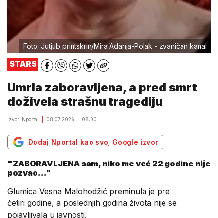
Foto: Jutjub printskrin/Mira Adanja-Polak - zvaničan kanal
STARS
Umrla zaboravljena, a pred smrt
doživela strašnu tragediju
Izvor: Nportal
08.07.2026
08:00
Dodaj Nportal kao svoj Google izvor
"ZABORAVLJENA sam, niko me već 22 godine nije
pozvao..."
Glumica Vesna Malohodžić preminula je pre
četiri godine, a poslednjih godina života nije se
pojavljivala u javnosti.