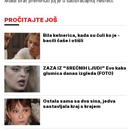
Mlađi brat preminuo joj je u saobraćajnoj nesreći.
PROČITAJTE JOŠ
Bila kelnerica, kada su čuli ko je -
bacili čaše i otišli
ZAZA IZ "SREĆNIH LJUDI" Evo kako
glumica danas izgleda (FOTO)
Ostala sama sa dva sina, jedva
sastavljala kraj s krajem