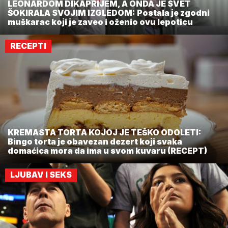
LEONARDOM DIKAPRIJEM, A ONDA JE SVET
ŠOKIRALA SVOJIM IZGLEDOM: Postala je zgodni
muškarac koji je zaveo i oženio ovu lepoticu
RECEPTI
KREMASTA TORTA KOJOJ JE TEŠKO ODOLETI:
Bingo torta je obavezan dezert koji svaka
domaćica mora da ima u svom kuvaru (RECEPT)
LJUBAV I SEKS