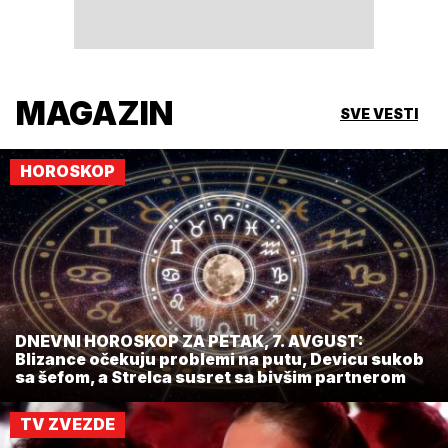
MAGAZIN
SVE VESTI
HOROSKOP
DNEVNI HOROSKOP ZA PETAK, 7. AVGUST:
Blizance očekuju problemi na putu, Devicu sukob
sa šefom, a Strelca susret sa bivšim partnerom
TV ZVEZDE