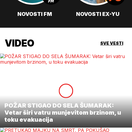
NOVOSTI FM
NOVOSTI EX-YU
VIDEO
SVE VESTI
POŽAR STIGAO DO SELA ŠUMARAK:
Vetar širi vatru munjevitom brzinom, u
toku evakuacija