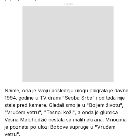
Naime, ona je svoju poslednju ulogu odigrala je davne
1994. godine u TV drami "Seoba Srba" i od tada nije
stala pred kamere. Gledali smo je u "Boljem životu",
"Vrućem vetru", "Tesnoj koži", a onda je glumica
Vesna Malohodžić nestala sa malih ekrana. Mnogima
je poznata po ulozi Bobove supruge u "Vrućem
vetru".