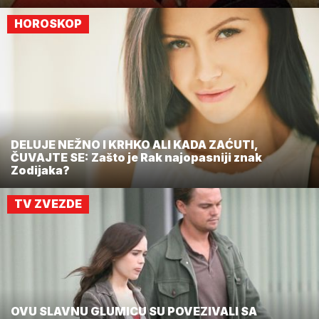
HOROSKOP
DELUJE NEŽNO I KRHKO ALI KADA ZAĆUTI,
ČUVAJTE SE: Zašto je Rak najopasniji znak
Zodijaka?
TV ZVEZDE
OVU SLAVNU GLUMICU SU POVEZIVALI SA