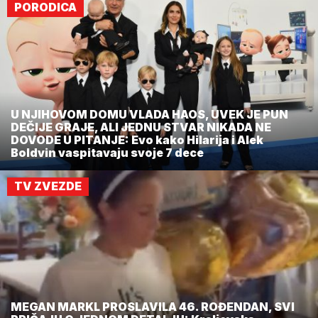
PORODICA
U NJIHOVOM DOMU VLADA HAOS, UVEK JE PUN
DEČIJE GRAJE, ALI JEDNU STVAR NIKADA NE
DOVODE U PITANJE: Evo kako Hilarija i Alek
Boldvin vaspitavaju svoje 7 dece
TV ZVEZDE
MEGAN MARKL PROSLAVILA 46. ROĐENDAN, SVI