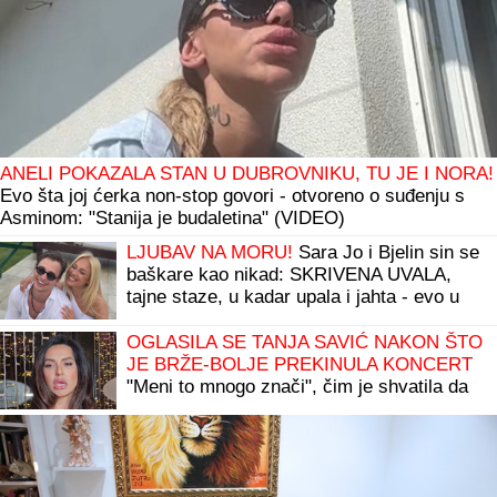
ANELI POKAZALA STAN U DUBROVNIKU, TU JE I NORA!
Evo šta joj ćerka non-stop govori - otvoreno o suđenju s
Asminom: "Stanija je budaletina" (VIDEO)
LJUBAV NA MORU!
Sara Jo i Bjelin sin se
baškare kao nikad: SKRIVENA UVALA,
tajne staze, u kadar upala i jahta - evo u
kakvom izdanju je pevačica slikala
Alekseja (FOTO)
OGLASILA SE TANJA SAVIĆ NAKON ŠTO
JE BRŽE-BOLJE PREKINULA KONCERT
"Meni to mnogo znači", čim je shvatila da
situacija IZMIČE KONTROLI morala da
reaguje