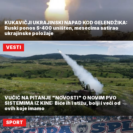
KUKAVIČJI UKRAJINSKI NAPAD KOD GELENDŽIKA:
Ruski ponos S-400 uništen, mesecima satirao
ukrajinske položaje
VESTI
VUČIĆ NA PITANJE "NOVOSTI" O NOVIM PVO
SISTEMIMA IZ KINE: Biće ih i stižu, bolji i veći od
ovih koje imamo
SPORT