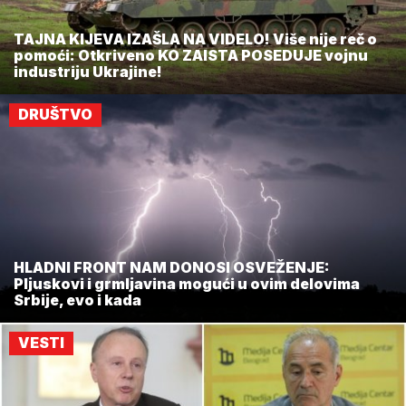
TAJNA KIJEVA IZAŠLA NA VIDELO! Više nije reč o
pomoći: Otkriveno KO ZAISTA POSEDUJE vojnu
industriju Ukrajine!
DRUŠTVO
HLADNI FRONT NAM DONOSI OSVEŽENJE:
Pljuskovi i grmljavina mogući u ovim delovima
Srbije, evo i kada
VESTI