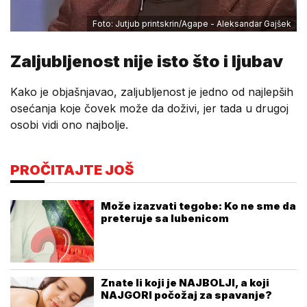
Foto: Jutjub printskrin/Agape - Aleksandar Gajšek
Zaljubljenost nije isto što i ljubav
Kako je objašnjavao, zaljubljenost je jedno od najlepših
osećanja koje čovek može da doživi, jer tada u drugoj
osobi vidi ono najbolje.
PROČITAJTE JOŠ
Može izazvati tegobe: Ko ne sme da
preteruje sa lubenicom
Znate li koji je NAJBOLJI, a koji
NAJGORI počožaj za spavanje?