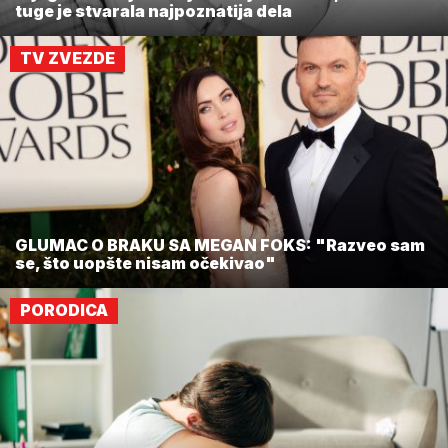
tuge je stvarala najpoznatija dela
TV ZVEZDE
GLUMAC O BRAKU SA MEGAN FOKS: "Razveo sam
se, što uopšte nisam očekivao"
PORODICA