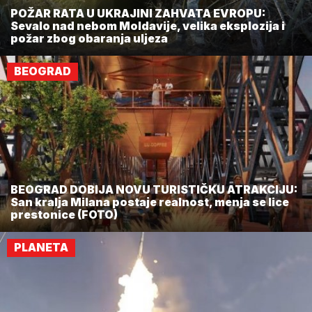
POŽAR RATA U UKRAJINI ZAHVATA EVROPU:
Sevalo nad nebom Moldavije, velika eksplozija i
požar zbog obaranja uljeza
BEOGRAD
BEOGRAD DOBIJA NOVU TURISTIČKU ATRAKCIJU:
San kralja Milana postaje realnost, menja se lice
prestonice (FOTO)
PLANETA