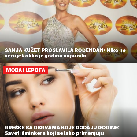
SANJA KUŽET PROSLAVILA ROĐENDAN: Niko ne
veruje koliko je godina napunila
MODA I LEPOTA
GREŠKE SA OBRVAMA KOJE DODAJU GODINE:
Saveti šminkera koji se lako primenjuju