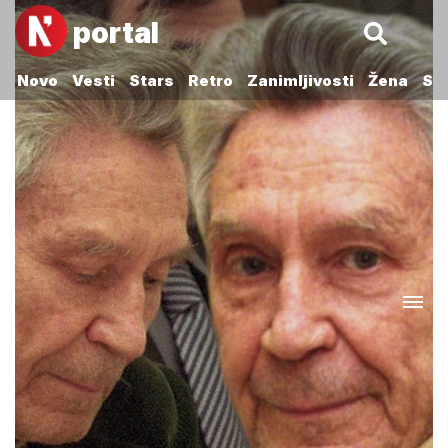
portal
Novo
Vesti
Stars
Retro
Zanimljivosti
Žena
Sp