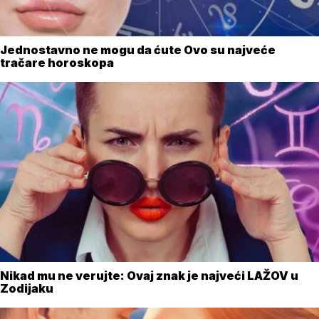
Jednostavno ne mogu da ćute Ovo su najveće
tračare horoskopa
Nikad mu ne verujte: Ovaj znak je najveći LAŽOV u
Zodijaku