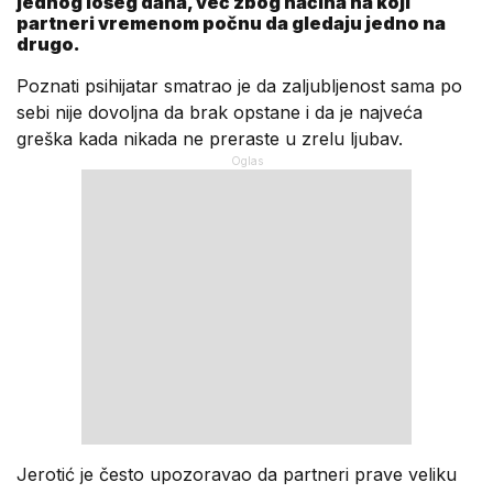
jednog lošeg dana, već zbog načina na koji
partneri vremenom počnu da gledaju jedno na
drugo.
Poznati psihijatar smatrao je da zaljubljenost sama po
sebi nije dovoljna da brak opstane i da je najveća
greška kada nikada ne preraste u zrelu ljubav.
Jerotić je često upozoravao da partneri prave veliku