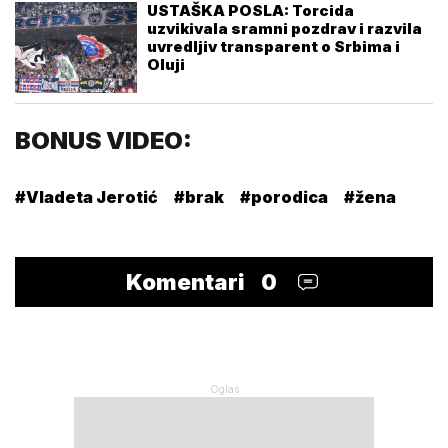
USTAŠKA POSLA: Torcida
uzvikivala sramni pozdrav i razvila
uvredljiv transparent o Srbima i
Oluji
BONUS VIDEO:
#Vladeta Jerotić
#brak
#porodica
#žena
Komentari
0