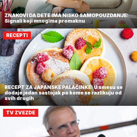
ZNAKOVI DA DETE IMA NISKO SAMOPOUZDANJE:
Signali koji mnogima promaknu
RECEPTI
RECEPT ZA JAPANSKE PALAČINKE: U smesu se
dodaje jedan sastojak po kome se razlikuju od
svih drugih
TV ZVEZDE