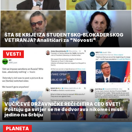
ŠTA SE KRIJE IZA STUDENTSKO-BLOKADERSKOG
VETIRANJA? Analitičari za "Novosti"
VESTI
VUČIĆEVE DRŽAVNIČKE REČI CITIRA CEO SVET!
Poštuju ga svi jer se ne dodvorava nikome i misli
jedino na Srbiju
PLANETA