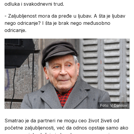
odluka i svakodnevni trud.
- Zaljubljenost mora da pređe u ljubav. A šta je ljubav
nego odricanje? I šta je brak nego međusobno
odricanje.
Foto: V. Danilov
Smatrao je da partneri ne mogu ceo život živeti od
početne zaljubljenosti, već da odnos opstaje samo ako