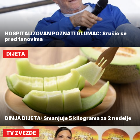
HOSPITALIZOVAN POZNATI GLUMAC: Srušio se
pred fanovima
DIJETA
DINJA DIJETA: Smanjuje 5 kilograma za 2 nedelje
TV ZVEZDE