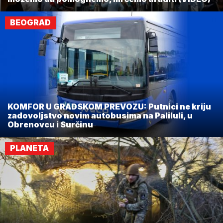
BEOGRAD
KOMFOR U GRADSKOM PREVOZU: Putnici ne kriju
zadovoljstvo novim autobusima na Paliluli, u
Obrenovcu i Surčinu
PLANETA