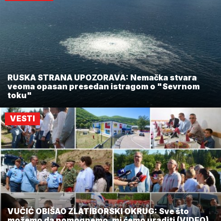
RUSKA STRANA UPOZORAVA: Nemačka stvara
veoma opasan presedan istragom o "Sevrnom
toku"
VESTI
VUČIĆ OBIŠAO ZLATIBORSKI OKRUG: Sve što
možemo da pomognemo, mi ćemo uraditi (VIDEO)