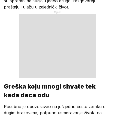
su spremni da slušaju jedno drugo, razgovaraju,
praštaju i ulažu u zajednički život.
Greška koju mnogi shvate tek
kada deca odu
Posebno je upozoravao na još jednu čestu zamku u
dugim brakovima, potpuno usmeravanje života na