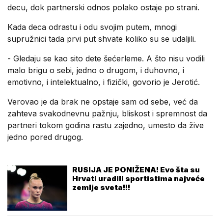
decu, dok partnerski odnos polako ostaje po strani.
Kada deca odrastu i odu svojim putem, mnogi
supružnici tada prvi put shvate koliko su se udaljili.
- Gledaju se kao sito dete šećerleme. A što nisu vodili
malo brigu o sebi, jedno o drugom, i duhovno, i
emotivno, i intelektualno, i fizički, govorio je Jerotić.
Verovao je da brak ne opstaje sam od sebe, već da
zahteva svakodnevnu pažnju, bliskost i spremnost da
partneri tokom godina rastu zajedno, umesto da žive
jedno pored drugog.
RUSIJA JE PONIŽENA! Evo šta su
Hrvati uradili sportistima najveće
zemlje sveta!!!