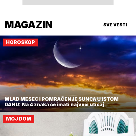
MAGAZIN
SVE VESTI
HOROSKOP
MLAD MESEC I POMRAČENJE SUNCA U ISTOM
DANU: Na 4 znaka će imati najveći uticaj
MOJ DOM