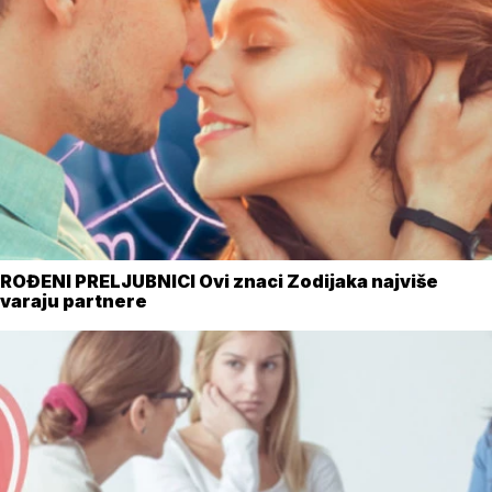
ROĐENI PRELJUBNICI Ovi znaci Zodijaka najviše
varaju partnere