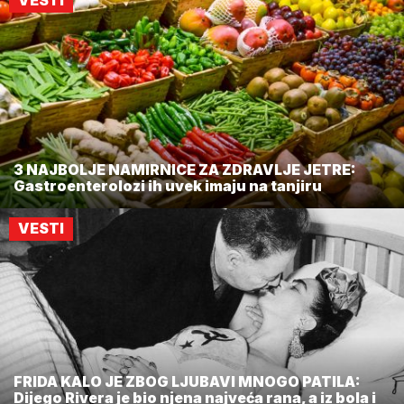
VESTI
3 NAJBOLJE NAMIRNICE ZA ZDRAVLJE JETRE:
Gastroenterolozi ih uvek imaju na tanjiru
VESTI
FRIDA KALO JE ZBOG LJUBAVI MNOGO PATILA:
Dijego Rivera je bio njena najveća rana, a iz bola i