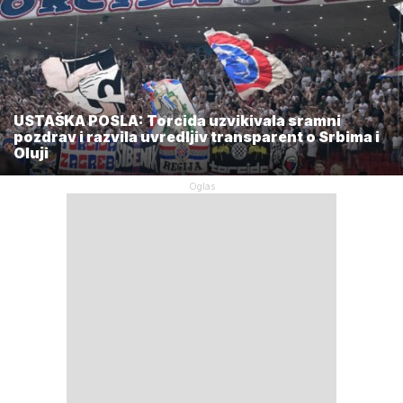
USTAŠKA POSLA: Torcida uzvikivala sramni
pozdrav i razvila uvredljiv transparent o Srbima i
Oluji