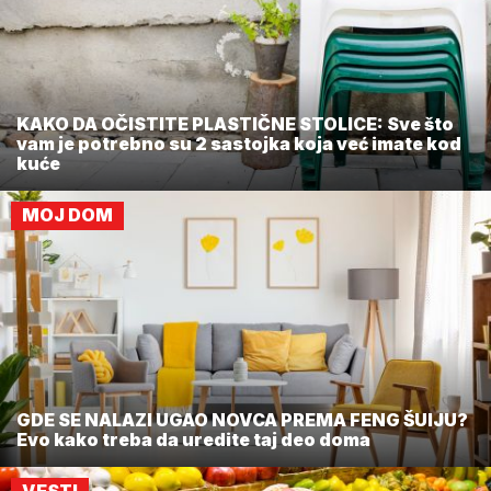
KAKO DA OČISTITE PLASTIČNE STOLICE: Sve što
vam je potrebno su 2 sastojka koja već imate kod
kuće
MOJ DOM
GDE SE NALAZI UGAO NOVCA PREMA FENG ŠUIJU?
Evo kako treba da uredite taj deo doma