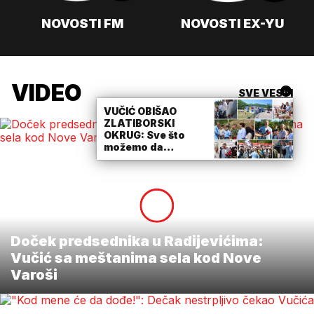
NOVOSTI FM
NOVOSTI EX-YU
VIDEO
SVE VESTI
VUČIĆ OBIŠAO
ZLATIBORSKI
OKRUG: Sve što
možemo da
pomognemo, mi
ćemo uraditi
(VIDEO)
Doček predsednika u Radijevićima:
Vučić sa meštanima sela kod Nove
Varoši