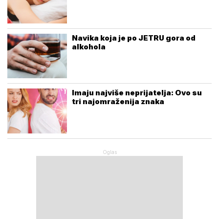
Navika koja je po JETRU gora od
alkohola
Imaju najviše neprijatelja: Ovo su
tri najomraženija znaka