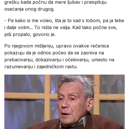
grešku kada počnu da mere ljubav i preispituju
osećanja onog drugog.
- Pa kako si me voleo, šta je to sad s tobom, pa ja tebe
i dalje volim... To ništa ne valja. Kad tako počne sve,
piši propalo, govorio je.
Po njegovom mišljenju, upravo ovakve rečenice
pokazuju da je odnos počeo da se zasniva na
prebacivanju, dokazivanju i očekivanju, umesto na
razumevanju i zajedničkom rastu.