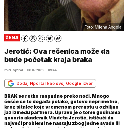
Foto: Milena Anđela
ŽENA
Jerotić: Ova rečenica može da
bude početak kraja braka
Izvor: Nportal
08.07.2026
09:44
Dodaj Nportal kao svoj Google izvor
BRAK se retko raspadne preko noći. Mnogo
češće se to događa polako, gotovo neprimetno,
kroz sitnice koje vremenom prerastu u ozbiljan
jaz između partnera. Upravo je o tome godinama
govorio akademik Vladeta Jerotić, ističući da
najveći problemi ne nastaju zbog jedne svađe ili