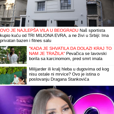
OVO JE NAJLEPŠA VILA U BEOGRADU
Naš sportista
kupio kuću od TRI MILIONA EVRA, a ne živi u Srbiji: Ima
privatan bazen i fitnes salu
"KADA JE SHVATILA DA DOLAZI KRAJ TO
NAM JE TRAŽILA"
Pevačica se lavovski
borila sa karcinomom, pred smrt imala
samo jedan zahtev: "Trudimo se da joj
ispunimo želju"
Milijarder ili kralj hleba u dugovima od kog
nisu ostale ni mrvice? Ovo je istina o
poslovanju Dragana Stankovića