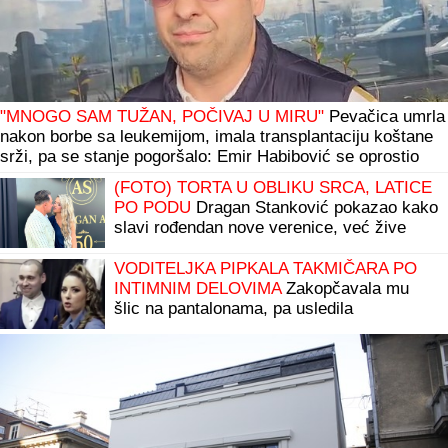
"MNOGO SAM TUŽAN, POČIVAJ U MIRU"
Pevačica umrla
nakon borbe sa leukemijom, imala transplantaciju koštane
srži, pa se stanje pogoršalo: Emir Habibović se oprostio
(FOTO) TORTA U OBLIKU SRCA, LATICE
PO PODU
Dragan Stanković pokazao kako
slavi rođendan nove verenice, već žive
zajedno, odao ih jedan detalj
VODITELJKA PIPKALA TAKMIČARA PO
INTIMNIM DELOVIMA
Zakopčavala mu
šlic na pantalonama, pa usledila
neprijatnost: " Zanimljivo je kada voditeljka
odradi još neke stvari"