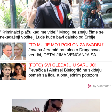
"Kriminalci plaču kad me vide!" Mnogi ne znaju čime se
nekadašnji voditelj Lude kuće bavi daleko od Srbije
"TO MU JE MOJ POKLON ZA SVADBU"
Jovana Jeremić brutalno o Draganovoj
veridbi, DETALJIMA VENČANJA SA
TIGROM, žestoko preti:"Nisam ušla u
pekaru da pravim kiflice" (VIDEO)
(FOTO) SVI GLEDAJU U SARU JO!
Pevačica i Aleksej Bjelogrlić ne skidaju
osmeh sa lica, a ona jednim potezom
OČARALA SVE
by Aklamator