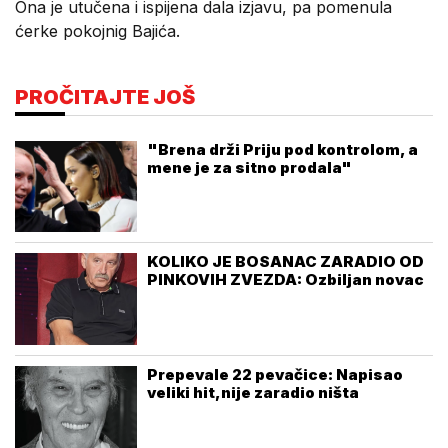
Ona je utučena i ispijena dala izjavu, pa pomenula
ćerke pokojnig Bajića.
PROČITAJTE JOŠ
"Brena drži Priju pod kontrolom, a
mene je za sitno prodala"
KOLIKO JE BOSANAC ZARADIO OD
PINKOVIH ZVEZDA: Ozbiljan novac
Prepevale 22 pevačice: Napisao
veliki hit,nije zaradio ništa