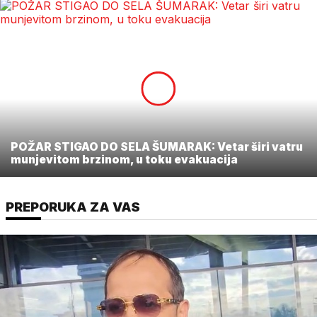
POŽAR STIGAO DO SELA ŠUMARAK: Vetar širi vatru
munjevitom brzinom, u toku evakuacija
PREPORUKA ZA VAS