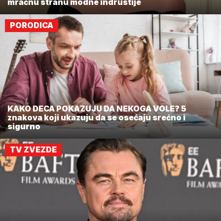
mračnu stranu modne indrustije
PORODICA
KAKO DECA POKAZUJU DA NEKOGA VOLE? 5
znakova koji ukazuju da se osećaju srećno i
sigurno
TV ZVEZDE