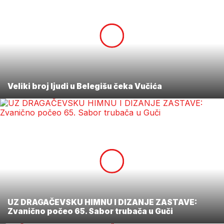
Veliki broj ljudi u Belegišu čeka Vučića
UZ DRAGAČEVSKU HIMNU I DIZANJE ZASTAVE:
Zvanično počeo 65. Sabor trubača u Guči