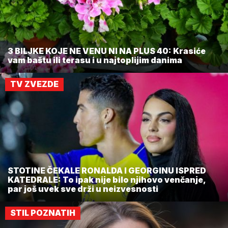
3 BILJKE KOJE NE VENU NI NA PLUS 40: Krasiće
vam baštu ili terasu i u najtoplijim danima
TV ZVEZDE
STOTINE ČEKALE RONALDA I GEORGINU ISPRED
KATEDRALE: To ipak nije bilo njihovo venčanje,
par još uvek sve drži u neizvesnosti
STIL POZNATIH