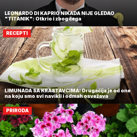
LEONARDO DI KAPRIO NIKADA NIJE GLEDAO
"TITANIK": Otkrio i zbog čega
RECEPTI
LIMUNADA SA KRASTAVCIMA: Drugačija je od one
na koju smo svi navikli i odmah osvežava
PRIRODA