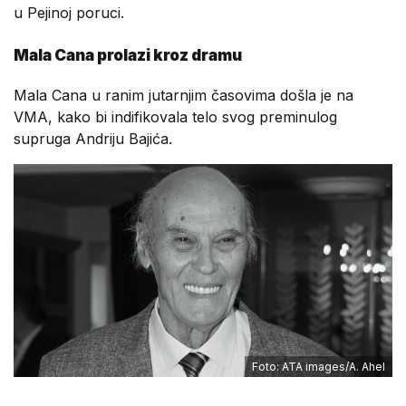
u Pejinoj poruci.
Mala Cana prolazi kroz dramu
Mala Cana u ranim jutarnjim časovima došla je na
VMA, kako bi indifikovala telo svog preminulog
supruga Andriju Bajića.
Foto: ATA images/A. Ahel