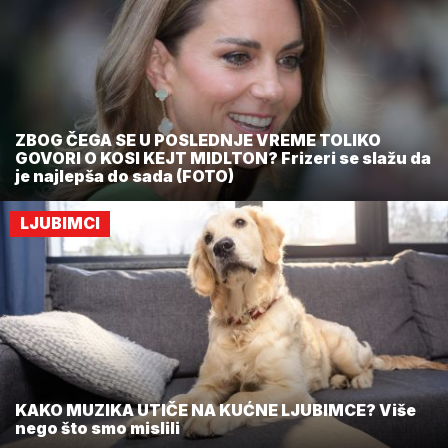
ZBOG ČEGA SE U POSLEDNJE VREME TOLIKO
GOVORI O KOSI KEJT MIDLTON? Frizeri se slažu da
je najlepša do sada (FOTO)
LJUBIMCI
KAKO MUZIKA UTIČE NA KUĆNE LJUBIMCE? Više
nego što smo mislili