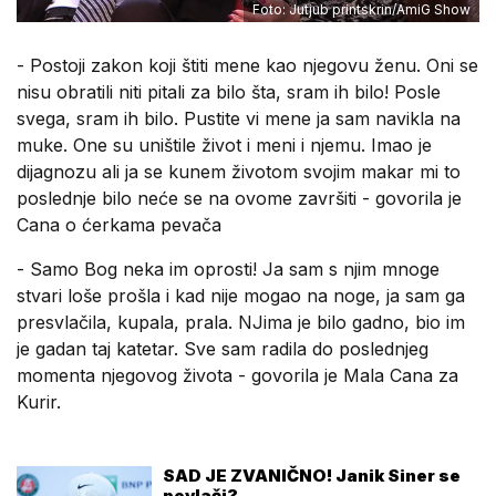
Foto: Jutjub printskrin/AmiG Show
- Postoji zakon koji štiti mene kao njegovu ženu. Oni se
nisu obratili niti pitali za bilo šta, sram ih bilo! Posle
svega, sram ih bilo. Pustite vi mene ja sam navikla na
muke. One su uništile život i meni i njemu. Imao je
dijagnozu ali ja se kunem životom svojim makar mi to
poslednje bilo neće se na ovome završiti - govorila je
Cana o ćerkama pevača
- Samo Bog neka im oprosti! Ja sam s njim mnoge
stvari loše prošla i kad nije mogao na noge, ja sam ga
presvlačila, kupala, prala. NJima je bilo gadno, bio im
je gadan taj katetar. Sve sam radila do poslednjeg
momenta njegovog života - govorila je Mala Cana za
Kurir.
SAD JE ZVANIČNO! Janik Siner se
povlači?