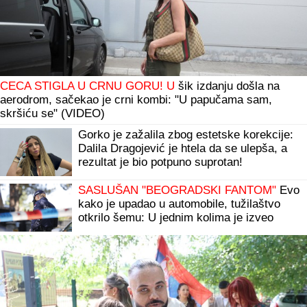
CECA STIGLA U CRNU GORU! U
šik izdanju došla na
aerodrom, sačekao je crni kombi: "U papučama sam,
skršiću se" (VIDEO)
Gorko je zažalila zbog estetske korekcije:
Dalila Dragojević je htela da se ulepša, a
rezultat je bio potpuno suprotan!
SASLUŠAN "BEOGRADSKI FANTOM"
Evo
kako je upadao u automobile, tužilaštvo
otkrilo šemu: U jednim kolima je izveo
NEVIĐENU PREVARU