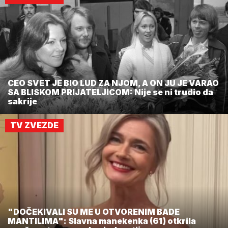
CEO SVET JE BIO LUD ZA NJOM, A ON JU JE VARAO
SA BLISKOM PRIJATELJICOM: Nije se ni trudio da
sakrije
TV ZVEZDE
"DOČEKIVALI SU ME U OTVORENIM BADE
MANTILIMA": Slavna manekenka (61) otkrila