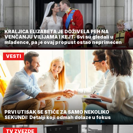
KRALJICA ELIZABETA JE DOŽIVELA PEH NA
VENČANJU VILIJAMA I KEJT: Svi su gledali u
mladence, pa je ovaj propust ostao neprimećen
VESTI
PRVI UTISAK SE STIČE ZA SAMO NEKOLIKO
SEKUNDI: Detalji koji odmah dolaze u fokus
TV ZVEZDE