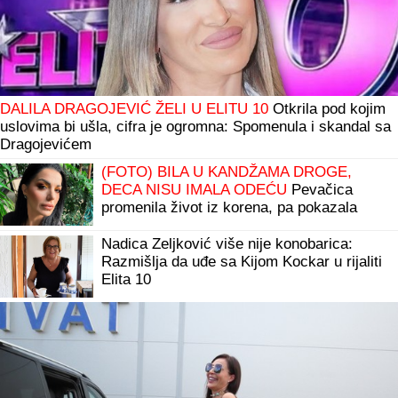
DALILA DRAGOJEVIĆ ŽELI U ELITU 10
Otkrila pod kojim
uslovima bi ušla, cifra je ogromna: Spomenula i skandal sa
Dragojevićem
(FOTO) BILA U KANDŽAMA DROGE,
DECA NISU IMALA ODEĆU
Pevačica
promenila život iz korena, pa pokazala
kako sada izgleda: "Bez filtera"
Nadica Zeljković više nije konobarica:
Razmišlja da uđe sa Kijom Kockar u rijaliti
Elita 10