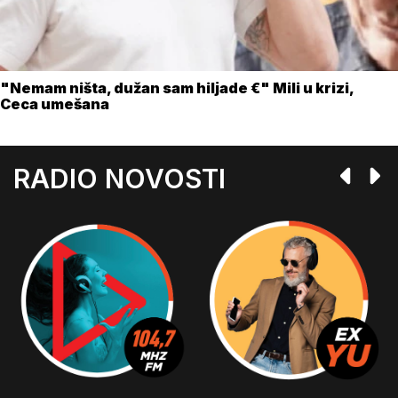
"Nemam ništa, dužan sam hiljade €" Mili u krizi,
Ceca umešana
RADIO NOVOSTI