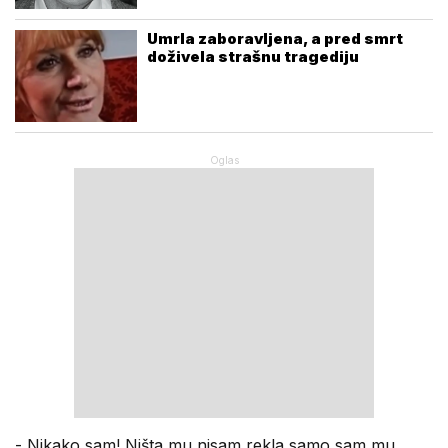
Umrla zaboravljena, a pred smrt
doživela strašnu tragediju
- Nikako sam! Ništa mu nisam rekla samo sam mu