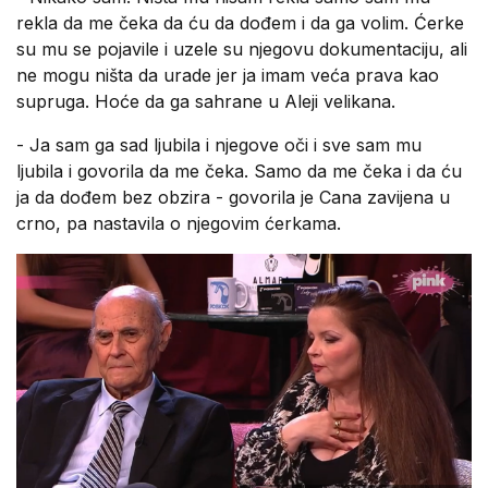
rekla da me čeka da ću da dođem i da ga volim. Ćerke
su mu se pojavile i uzele su njegovu dokumentaciju, ali
ne mogu ništa da urade jer ja imam veća prava kao
supruga. Hoće da ga sahrane u Aleji velikana.
- Ja sam ga sad ljubila i njegove oči i sve sam mu
ljubila i govorila da me čeka. Samo da me čeka i da ću
ja da dođem bez obzira - govorila je Cana zavijena u
crno, pa nastavila o njegovim ćerkama.