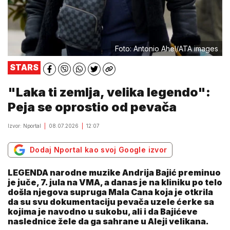
Foto: Antonio Ahel/ATA images
STARS
"Laka ti zemlja, velika legendo":
Peja se oprostio od pevača
Izvor: Nportal
08.07.2026
12:07
Dodaj Nportal kao svoj Google izvor
LEGENDA narodne muzike Andrija Bajić preminuo
je juče, 7. jula na VMA, a danas je na kliniku po telo
došla njegova supruga Mala Cana koja je otkrila
da su svu dokumentaciju pevača uzele ćerke sa
kojima je navodno u sukobu, ali i da Bajićeve
naslednice žele da ga sahrane u Aleji velikana.