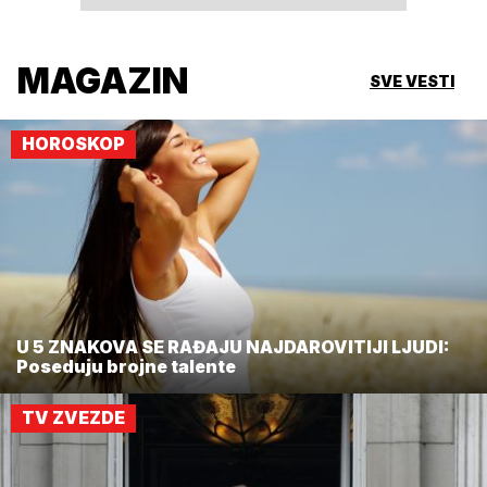
MAGAZIN
SVE VESTI
HOROSKOP
U 5 ZNAKOVA SE RAĐAJU NAJDAROVITIJI LJUDI:
Poseduju brojne talente
TV ZVEZDE