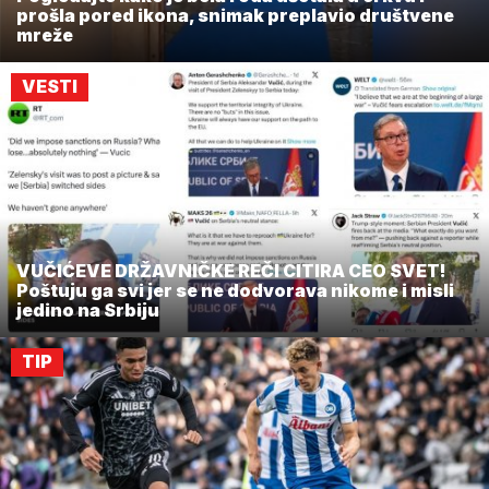
prošla pored ikona, snimak preplavio društvene
mreže
VESTI
VUČIĆEVE DRŽAVNIČKE REČI CITIRA CEO SVET!
Poštuju ga svi jer se ne dodvorava nikome i misli
jedino na Srbiju
TIP