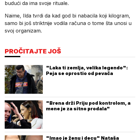
budući da ima svoje rituale.
Naime, Ilda tvrdi da kad god bi nabacila koji kilogram,
samo bi još striktnije vodila računa o tome šta unosi u
svoj organizam.
PROČITAJTE JOŠ
"Laka ti zemlja, velika legendo":
Peja se oprostio od pevača
"Brena drži Priju pod kontrolom, a
mene je za sitno prodala"
"Imao je ženu i decu" Nataša