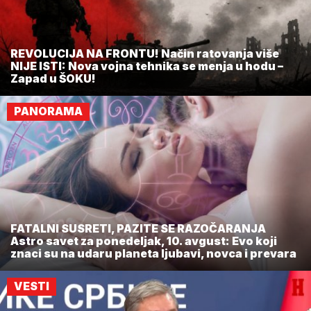
REVOLUCIJA NA FRONTU! Način ratovanja više
NIJE ISTI: Nova vojna tehnika se menja u hodu –
Zapad u ŠOKU!
PANORAMA
FATALNI SUSRETI, PAZITE SE RAZOČARANJA
Astro savet za ponedeljak, 10. avgust: Evo koji
znaci su na udaru planeta ljubavi, novca i prevara
VESTI