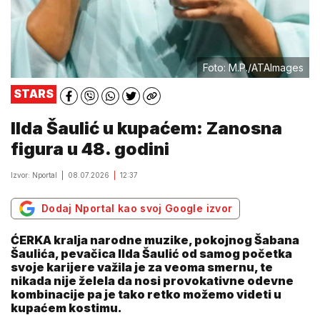
Foto: M.P./ATAImages
STARS
Ilda Šaulić u kupaćem: Zanosna
figura u 48. godini
Izvor: Nportal
08.07.2026
12:37
Dodaj Nportal kao svoj Google izvor
ĆERKA kralja narodne muzike, pokojnog Šabana
Šaulića, pevačica Ilda Šaulić od samog početka
svoje karijere važila je za veoma smernu, te
nikada nije želela da nosi provokativne odevne
kombinacije pa je tako retko možemo videti u
kupaćem kostimu.