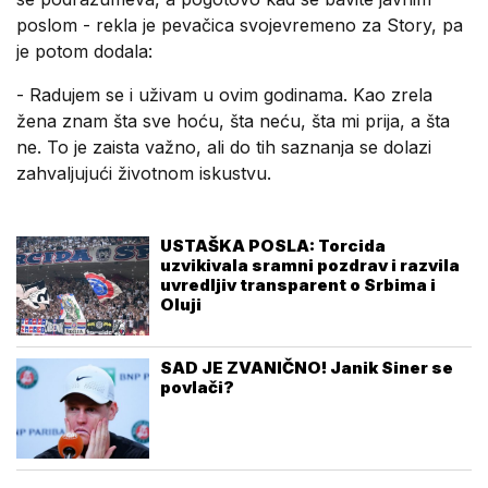
poslom - rekla je pevačica svojevremeno za Story, pa
je potom dodala:
- Radujem se i uživam u ovim godinama. Kao zrela
žena znam šta sve hoću, šta neću, šta mi prija, a šta
ne. To je zaista važno, ali do tih saznanja se dolazi
zahvaljujući životnom iskustvu.
USTAŠKA POSLA: Torcida
uzvikivala sramni pozdrav i razvila
uvredljiv transparent o Srbima i
Oluji
SAD JE ZVANIČNO! Janik Siner se
povlači?