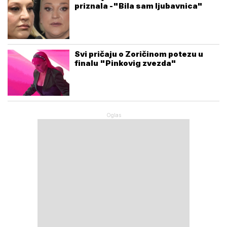
priznala -"Bila sam ljubavnica"
Svi pričaju o Zoričinom potezu u
finalu "Pinkovig zvezda"