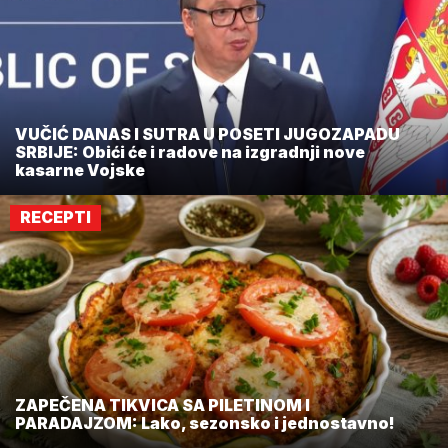
VUČIĆ DANAS I SUTRA U POSETI JUGOZAPADU
SRBIJE: Obići će i radove na izgradnji nove
kasarne Vojske
RECEPTI
ZAPEČENA TIKVICA SA PILETINOM I
PARADAJZOM: Lako, sezonsko i jednostavno!