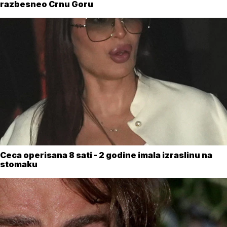
razbesneo Crnu Goru
Ceca operisana 8 sati - 2 godine imala izraslinu na
stomaku