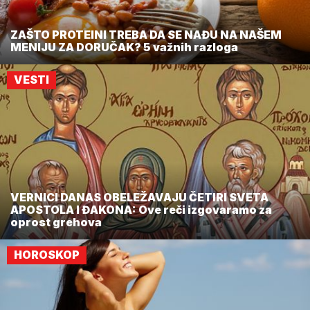
ZAŠTO PROTEINI TREBA DA SE NAĐU NA NAŠEM
MENIJU ZA DORUČAK? 5 važnih razloga
VESTI
VERNICI DANAS OBELEŽAVAJU ČETIRI SVETA
APOSTOLA I ĐAKONA: Ove reči izgovaramo za
oprost grehova
HOROSKOP