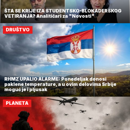
ŠTA SE KRIJE IZA STUDENTSKO-BLOKADERSKOG
VETIRANJA? Analitičari za "Novosti"
DRUŠTVO
RHMZ UPALIO ALARME: Ponedeljak donosi
paklene temperature, a u ovim delovima Srbije
moguć je i pljusak
PLANETA