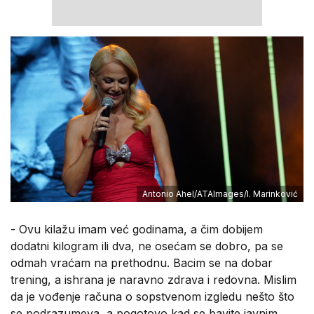
Antonio Ahel/ATAImages/I. Marinković
- Ovu kilažu imam već godinama, a čim dobijem
dodatni kilogram ili dva, ne osećam se dobro, pa se
odmah vraćam na prethodnu. Bacim se na dobar
trening, a ishrana je naravno zdrava i redovna. Mislim
da je vođenje računa o sopstvenom izgledu nešto što
se podrazumeva, a pogotovo kad se bavite javnim