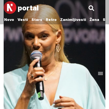
portal
Novo
Vesti
Stars
Retro
Zanimljivosti
Žena
Sp