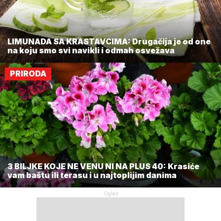
LIMUNADA SA KRASTAVCIMA: Drugačija je od one
na koju smo svi navikli i odmah osvežava
PRIRODA
3 BILJKE KOJE NE VENU NI NA PLUS 40: Krasiće
vam baštu ili terasu i u najtoplijim danima