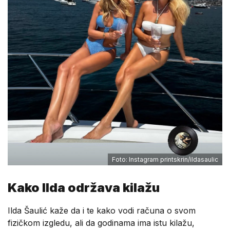
Foto: Instagram printskrin/ildasaulic
Kako Ilda održava kilažu
Ilda Šaulić kaže da i te kako vodi računa o svom
fizičkom izgledu, ali da godinama ima istu kilažu,