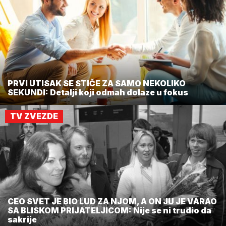
PRVI UTISAK SE STIČE ZA SAMO NEKOLIKO
SEKUNDI: Detalji koji odmah dolaze u fokus
TV ZVEZDE
CEO SVET JE BIO LUD ZA NJOM, A ON JU JE VARAO
SA BLISKOM PRIJATELJICOM: Nije se ni trudio da
sakrije