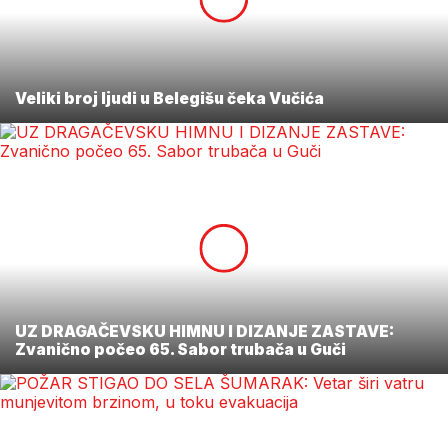
Veliki broj ljudi u Belegišu čeka Vučića
UZ DRAGAČEVSKU HIMNU I DIZANJE ZASTAVE:
Zvanično počeo 65. Sabor trubača u Guči