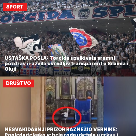
SPORT
USTAŠKA POSLA: Torcida uzvikivala sramni
pozdrav i razvila uvredljiv transparent o Srbima i
Oluji
DRUŠTVO
NESVAKIDAŠNJI PRIZOR RAZNEŽIO VERNIKE:
Pogledajte kako je bela roda ušetala u crkvu i