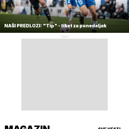
NAŠI PREDLOZI: "Tip" - tiket za ponedeljak