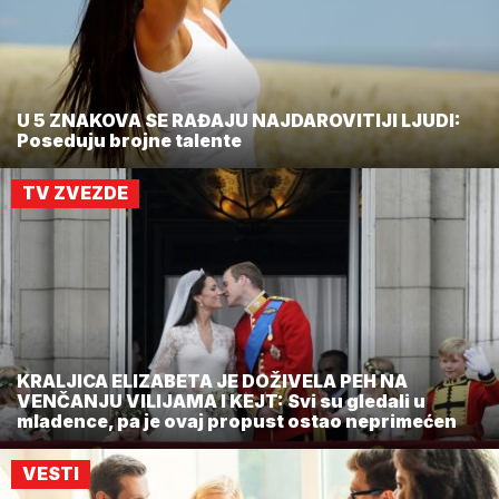
U 5 ZNAKOVA SE RAĐAJU NAJDAROVITIJI LJUDI:
Poseduju brojne talente
TV ZVEZDE
KRALJICA ELIZABETA JE DOŽIVELA PEH NA
VENČANJU VILIJAMA I KEJT: Svi su gledali u
mladence, pa je ovaj propust ostao neprimećen
VESTI