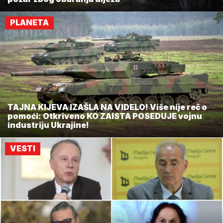
PLANETA
TAJNA KIJEVA IZAŠLA NA VIDELO! Više nije reč o
pomoći: Otkriveno KO ZAISTA POSEDUJE vojnu
industriju Ukrajine!
VESTI