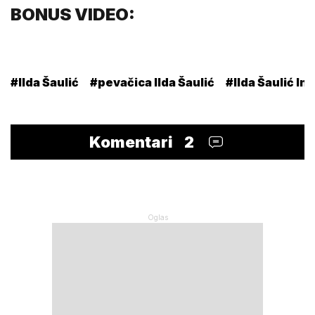
BONUS VIDEO:
#Ilda Šaulić
#pevačica Ilda Šaulić
#Ilda Šaulić I
Komentari
2