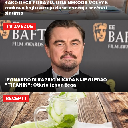
KAKO DECA POKAZUJU DA NEKOGA VOLE? 5
znakova koji ukazuju da se osećaju srećno i
sigurno
TV ZVEZDE
LEONARDO DI KAPRIO NIKADA NIJE GLEDAO
"TITANIK": Otkrio i zbog čega
RECEPTI