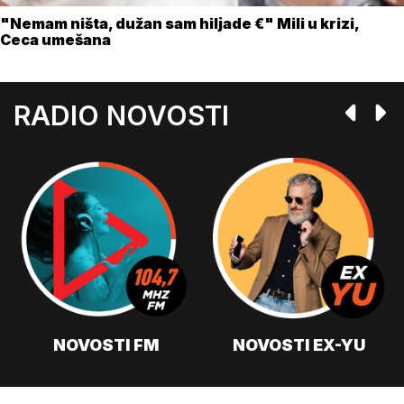
"Nemam ništa, dužan sam hiljade €" Mili u krizi,
Ceca umešana
RADIO NOVOSTI
NOVOSTI FM
NOVOSTI EX-YU