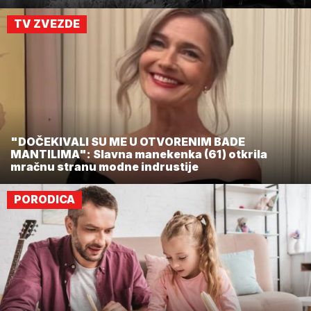
TV ZVEZDE
"DOČEKIVALI SU ME U OTVORENIM BADE
MANTILIMA": Slavna manekenka (61) otkrila
mračnu stranu modne indrustije
PORODICA