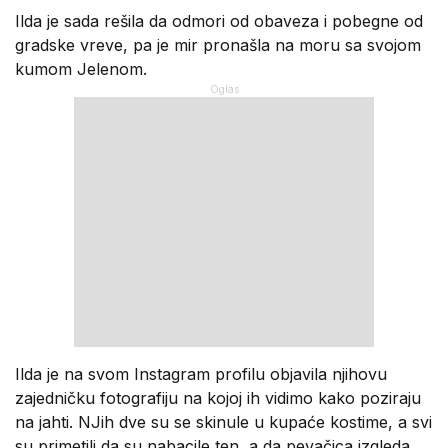
Ilda je sada rešila da odmori od obaveza i pobegne od
gradske vreve, pa je mir pronašla na moru sa svojom
kumom Jelenom.
Ilda je na svom Instagram profilu objavila njihovu
zajedničku fotografiju na kojoj ih vidimo kako poziraju
na jahti. NJih dve su se skinule u kupaće kostime, a svi
su primetili da su nabacile ten, a da pevačica izgleda