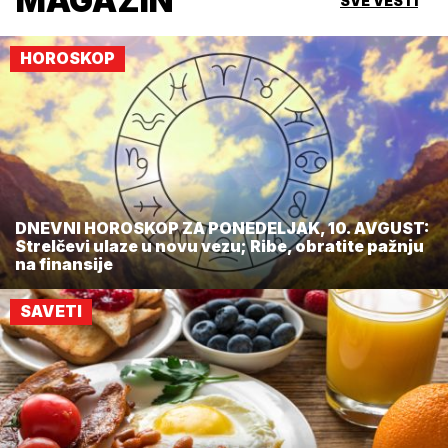
MAGAZIN
SVE VESTI
HOROSKOP
DNEVNI HOROSKOP ZA PONEDELJAK, 10. AVGUST:
Strelčevi ulaze u novu vezu; Ribe, obratite pažnju
na finansije
SAVETI