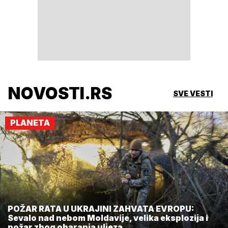
NOVOSTI.RS
SVE VESTI
PLANETA
POŽAR RATA U UKRAJINI ZAHVATA EVROPU:
Sevalo nad nebom Moldavije, velika eksplozija i
požar zbog obaranja uljeza