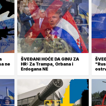
a
ŠVEĐANI HOĆE DA GINU ZA
ŠVEĐ
sa ne
HR: Za Trampa, Orbana i
"Rusi
Erdogana NE
ostr