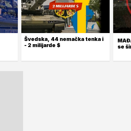
Švedska, 44 nemačka tenka i
MAĐA
- 2 milijarde $
se ši