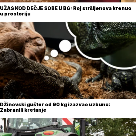
UŽAS KOD DEČJE SOBE U BG: Roj stršljenova krenuo
u prostoriju
DŽinovski gušter od 90 kg izazvao uzbunu:
Zabranili kretanje