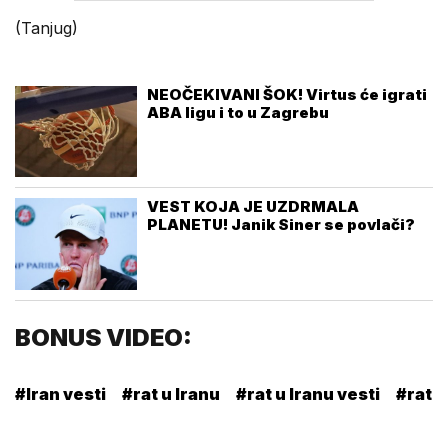
(Tanjug)
NEOČEKIVANI ŠOK! Virtus će igrati
ABA ligu i to u Zagrebu
VEST KOJA JE UZDRMALA
PLANETU! Janik Siner se povlači?
BONUS VIDEO:
#Iran vesti
#rat u Iranu
#rat u Iranu vesti
#rat u