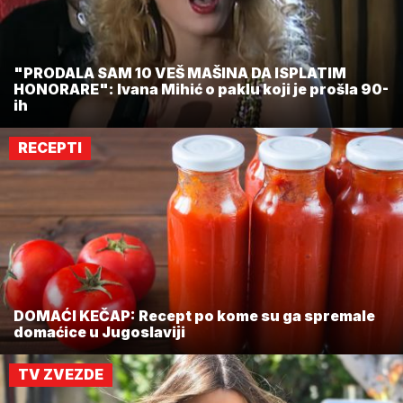
"PRODALA SAM 10 VEŠ MAŠINA DA ISPLATIM
HONORARE": Ivana Mihić o paklu koji je prošla 90-
ih
RECEPTI
DOMAĆI KEČAP: Recept po kome su ga spremale
domaćice u Jugoslaviji
TV ZVEZDE