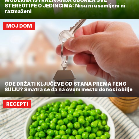
MODERNA ISTRAŽIVANJA OBORILA SVE
STEREOTIPE O JEDINCIMA: Nisu ni usamljeni ni
razmaženi
MOJ DOM
GDE DRŽATI KLJUČEVE OD STANA PREMA FENG
ŠUIJU? Smatra se da na ovom mestu donosi obilje
RECEPTI