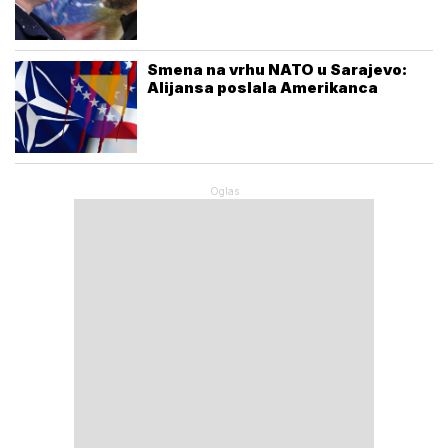
Smena na vrhu NATO u Sarajevo:
Alijansa poslala Amerikanca