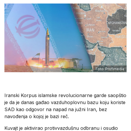
Foto: Profimedia
Iranski Korpus islamske revolucionarne garde saopštio
je da je danas gađao vazduhoplovnu bazu koju koriste
SAD kao odgovor na napad na južni Iran, bez
navođenja o kojoj je bazi reč.
Kuvajt je aktivirao protivvazdušnu odbranu i osudio