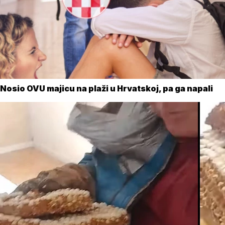
Nosio OVU majicu na plaži u Hrvatskoj, pa ga napali