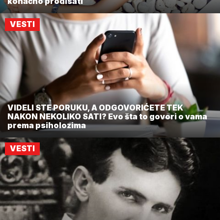
konačno prodisati
VESTI
VIDELI STE PORUKU, A ODGOVORIĆETE TEK
NAKON NEKOLIKO SATI? Evo šta to govori o vama
prema psiholozima
VESTI