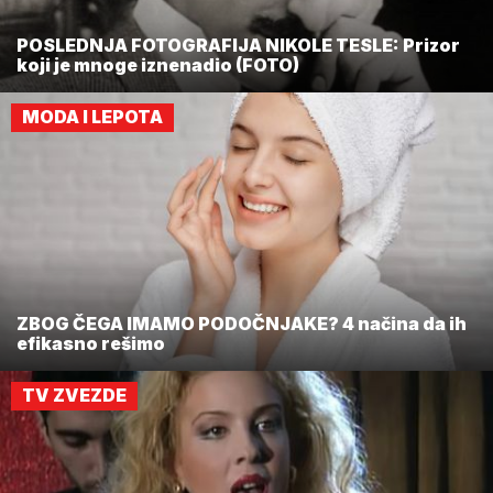
POSLEDNJA FOTOGRAFIJA NIKOLE TESLE: Prizor
koji je mnoge iznenadio (FOTO)
MODA I LEPOTA
ZBOG ČEGA IMAMO PODOČNJAKE? 4 načina da ih
efikasno rešimo
TV ZVEZDE