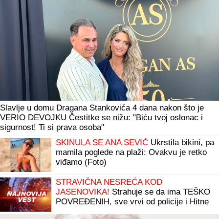
Slavlje u domu Dragana Stankovića 4 dana nakon što je
VERIO DEVOJKU Čestitke se nižu: "Biću tvoj oslonac i
sigurnost! Ti si prava osoba"
SKINULA SE ANA SEVIĆ
Ukrstila bikini, pa
mamila poglede na plaži: Ovakvu je retko
viđamo (Foto)
STRAVIČNA NESREĆA KOD
JASENOVIKA!
Strahuje se da ima TEŠKO
POVREĐENIH, sve vrvi od policije i Hitne
pomoći (FOTO)