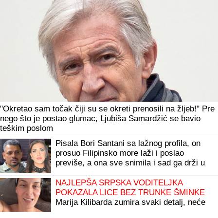
"Okretao sam točak čiji su se okreti prenosili na žljeb!" Pre
nego što je postao glumac, Ljubiša Samardžić se bavio
teškim poslom
Pisala Bori Santani sa lažnog profila, on
prosuo Filipinsko more laži i poslao
previše, a ona sve snimila i sad ga drži u
šaci
NAJLEPŠA SRPSKA VODITELJKA
POKAZALA LICE BEZ TRUNKE ŠMINKE
Marija Kilibarda zumira svaki detalj, neće
da ulepšava stvarnost: "Tretman mi je