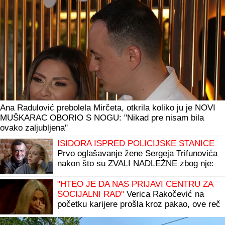
Ana Radulović prebolela Mirčeta, otkrila koliko ju je NOVI
MUŠKARAC OBORIO S NOGU: "Nikad pre nisam bila
ovako zaljubljena"
ISIDORA ISPRED POLICIJSKE STANICE
Prvo oglašavanje žene Sergeja Trifunovića
nakon što su ZVALI NADLEŽNE zbog nje:
"Samo zato sam došla"
"HTEO JE DA NAS PRIJAVI CENTRU ZA
SOCIJALNI RAD"
Verica Rakočević na
početku karijere prošla kroz pakao, ove reč
i danas joj odzvanjaju u ušima: "Oduzeće
vam decu"