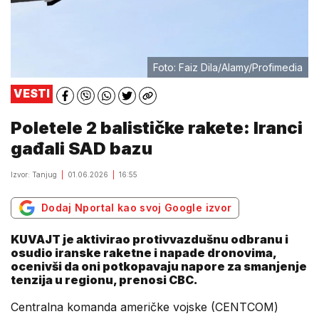
Foto: Faiz Dila/Alamy/Profimedia
VESTI
Poletele 2 balističke rakete: Iranci
gađali SAD bazu
Izvor: Tanjug
01.06.2026
16:55
Dodaj Nportal kao svoj Google izvor
KUVAJT je aktivirao protivvazdušnu odbranu i
osudio iranske raketne i napade dronovima,
ocenivši da oni potkopavaju napore za smanjenje
tenzija u regionu, prenosi CBC.
Centralna komanda američke vojske (CENTCOM)