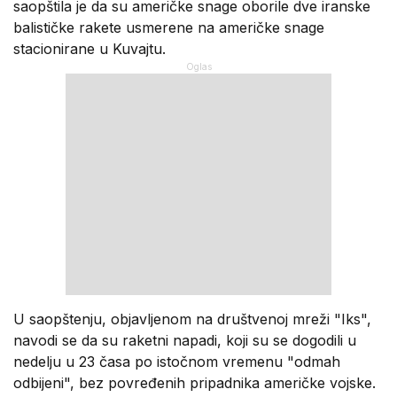
saopštila je da su američke snage oborile dve iranske
balističke rakete usmerene na američke snage
stacionirane u Kuvajtu.
U saopštenju, objavljenom na društvenoj mreži "Iks",
navodi se da su raketni napadi, koji su se dogodili u
nedelju u 23 časa po istočnom vremenu "odmah
odbijeni", bez povređenih pripadnika američke vojske.