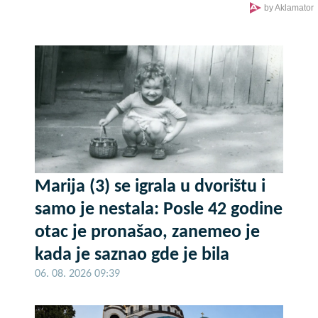
preko potreban" (FOTO)
by Aklamator
Marija (3) se igrala u dvorištu i
samo je nestala: Posle 42 godine
otac je pronašao, zanemeo je
kada je saznao gde je bila
06. 08. 2026 09:39