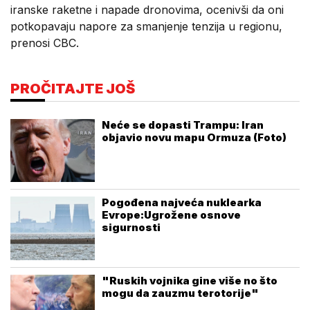
iranske raketne i napade dronovima, ocenivši da oni
potkopavaju napore za smanjenje tenzija u regionu,
prenosi CBC.
PROČITAJTE JOŠ
Neće se dopasti Trampu: Iran
objavio novu mapu Ormuza (Foto)
Pogođena najveća nuklearka
Evrope:Ugrožene osnove
sigurnosti
"Ruskih vojnika gine više no što
mogu da zauzmu terotorije"