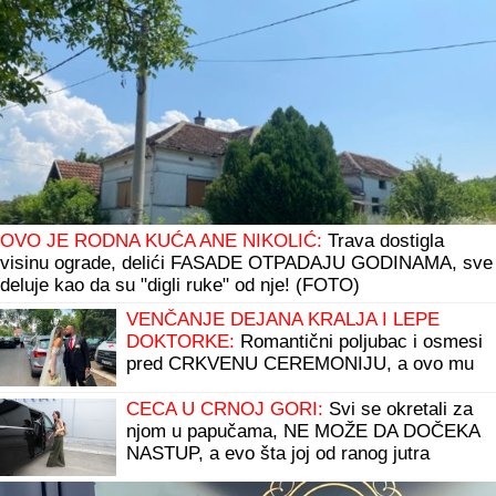
OVO JE RODNA KUĆA ANE NIKOLIĆ:
Trava dostigla
visinu ograde, delići FASADE OTPADAJU GODINAMA, sve
deluje kao da su "digli ruke" od nje! (FOTO)
VENČANJE DEJANA KRALJA I LEPE
DOKTORKE:
Romantični poljubac i osmesi
pred CRKVENU CEREMONIJU, a ovo mu
je velika životnu želja!
CECA U CRNOJ GORI:
Svi se okretali za
njom u papučama, NE MOŽE DA DOČEKA
NASTUP, a evo šta joj od ranog jutra
stvara VELIKU NELAGODU! (VIDEO)