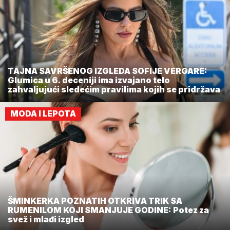
TAJNA SAVRŠENOG IZGLEDA SOFIJE VERGARE:
Glumica u 6. deceniji ima izvajano telo
zahvaljujući sledećim pravilima kojih se pridržava
MODA I LEPOTA
ŠMINKERKA POZNATIH OTKRIVA TRIK SA
RUMENILOM KOJI SMANJUJE GODINE: Potez za
svež i mlađi izgled