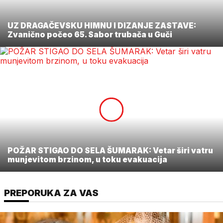
UZ DRAGAČEVSKU HIMNU I DIZANJE ZASTAVE:
Zvanično počeo 65. Sabor trubača u Guči
POŽAR STIGAO DO SELA ŠUMARAK: Vetar širi vatru
munjevitom brzinom, u toku evakuacija
PREPORUKA ZA VAS