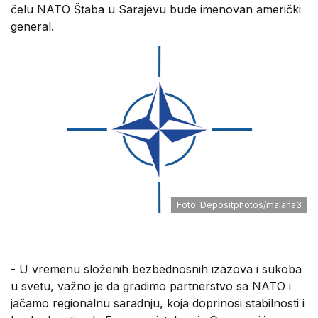
čelu NATO Štaba u Sarajevu bude imenovan američki
general.
Foto: Depositphotos/malaha3
- U vremenu složenih bezbednosnih izazova i sukoba
u svetu, važno je da gradimo partnerstvo sa NATO i
jačamo regionalnu saradnju, koja doprinosi stabilnosti i