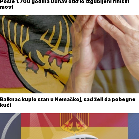
Posle 1.700 godina Dunav otkrio izgubljeni rimski
most
Balknac kupio stan u Nemačkoj, sad želi da pobegne
kući