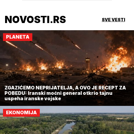
NOVOSTI.RS
SVE VESTI
PLANETA
ZGAZIĆEMO NEPRIJATELJA, A OVO JE RECEPT ZA
POBEDU: Iranski moćni general otkrio tajnu
uspeha iranske vojske
EKONOMIJA