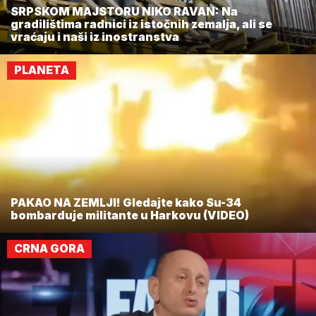
SRPSKOM MAJSTORU NIKO RAVAN: Na
gradilištima radnici iz istočnih zemalja, ali se
vraćaju i naši iz inostranstva
PLANETA
PAKAO NA ZEMLJI! Gledajte kako Su-34
bombarduje militante u Harkovu (VIDEO)
CRNA GORA