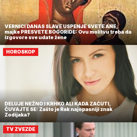
VERNICI DANAS SLAVE USPENJE SVETE ANE,
majke PRESVETE BOGORIDE: Ovu molitvu treba da
izgovore sve udate žene
HOROSKOP
DELUJE NEŽNO I KRHKO ALI KADA ZAĆUTI,
ČUVAJTE SE: Zašto je Rak najopasniji znak
Zodijaka?
TV ZVEZDE