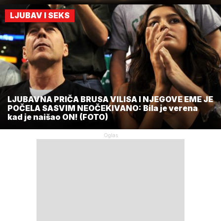
LJUBAV I SEKS
LJUBAVNA PRIČA BRUSA VILISA I NJEGOVE EME JE
POČELA SASVIM NEOČEKIVANO: Bila je verena
kad je naišao ON! (FOTO)