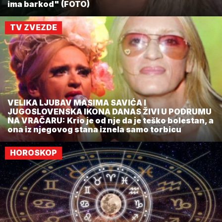
ima barkod" (FOTO)
TV ZVEZDE
VELIKA LJUBAV MASIMA SAVIĆA I
JUGOSLOVENSKA IKONA DANAS ŽIVI U PODRUMU
NA VRAČARU: Krio je od nje da je teško bolestan, a
ona iz njegovog stana iznela samo torbicu
HOROSKOP