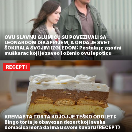
OVU SLAVNU GLUMICU SU POVEZIVALI SA
LEONARDOM DIKAPRIJEM, A ONDA JE SVET
ŠOKIRALA SVOJIM IZGLEDOM: Postala je zgodni
muškarac koji je zaveo i oženio ovu lepoticu
RECEPTI
KREMASTA TORTA KOJOJ JE TEŠKO ODOLETI:
Bingo torta je obavezan dezert koji svaka
domaćica mora da ima u svom kuvaru (RECEPT)