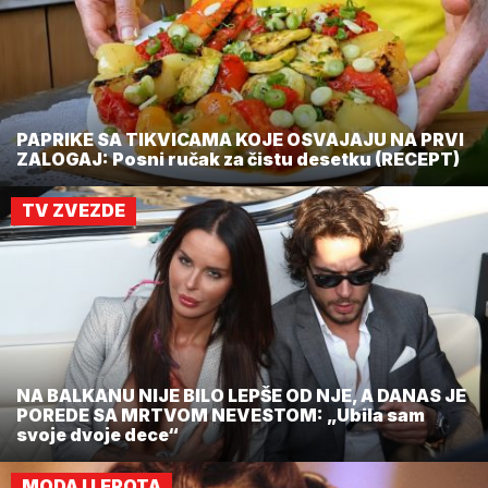
PAPRIKE SA TIKVICAMA KOJE OSVAJAJU NA PRVI
ZALOGAJ: Posni ručak za čistu desetku (RECEPT)
TV ZVEZDE
NA BALKANU NIJE BILO LEPŠE OD NJE, A DANAS JE
POREDE SA MRTVOM NEVESTOM: „Ubila sam
svoje dvoje dece“
MODA I LEPOTA