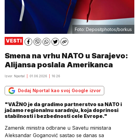
Foto: Depositphotos/borkus
VESTI
Smena na vrhu NATO u Sarajevo:
Alijansa poslala Amerikanca
Izvor: Nportal
01.06.2026
16:26
Dodaj Nportal kao svoj Google izvor
"VAŽNO je da gradimo partnerstvo sa NATO i
jačamo regionalnu saradnju, koja doprinosi
stabilnosti i bezbednosti cele Evrope."
Zamenik ministra odbrane u Savetu ministara
Aleksandar Goganović sastao se danas sa