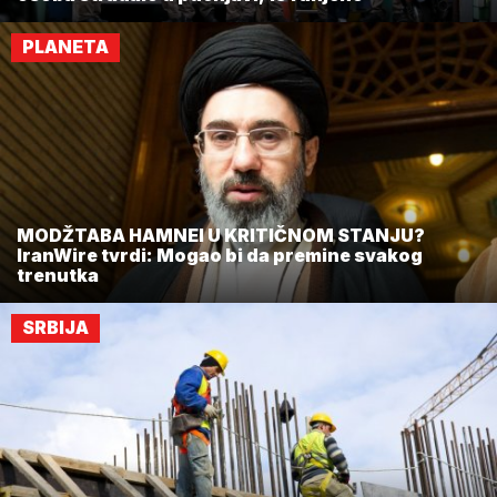
PLANETA
MODŽTABA HAMNEI U KRITIČNOM STANJU?
IranWire tvrdi: Mogao bi da premine svakog
trenutka
SRBIJA