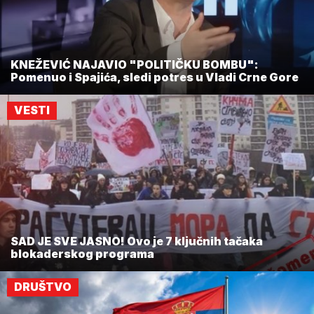
KNEŽEVIĆ NAJAVIO "POLITIČKU BOMBU":
Pomenuo i Spajića, sledi potres u Vladi Crne Gore
VESTI
SAD JE SVE JASNO! Ovo je 7 ključnih tačaka
blokaderskog programa
DRUŠTVO