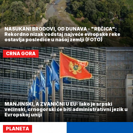
NASUKANI BRODOVI, OD DUNAVA - "REČICA":
Rekordno nizak vodstaj najveće evropske reke
ostavlja posledice u našoj zemlji (FOTO)
CRNA GORA
MANJINSKI, A ZVANIČNI U EU: Iako je srpski
većinski, crnogorski će biti administrativni jezik u
Evropskoj uniji
PLANETA