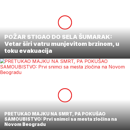
POŽAR STIGAO DO SELA ŠUMARAK:
Vetar širi vatru munjevitom brzinom, u
toku evakuacija
PRETUKAO MAJKU NA SMRT, PA POKUŠAO
SAMOUBISTVO: Prvi snimci sa mesta zločina na
Novom Beogradu