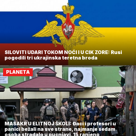
SILOVITI UDARI TOKOM NOĆI I U CIK ZORE: Rusi
pogodili tri ukrajinska teretna broda
PLANETA
MASAKR U ELITNOJ ŠKOLI: Đaci i profesori u
panici bežali na sve strane, najmanje sedam
osoba stradalo u pucnjavi, 15 ranjeno