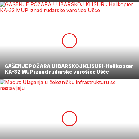
GAŠENJE POŽARA U IBARSKOJ KLISURI: Helikopter
KA-32 MUP iznad rudarske varošice Ušće