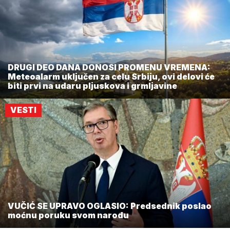
DRUGI DEO DANA DONOSI PROMENU VREMENA:
Meteoalarm uključen za celu Srbiju, ovi delovi će
biti prvi na udaru pljuskova i grmljavine
VESTI
VUČIĆ SE UPRAVO OGLASIO: Predsednik poslao
moćnu poruku svom narodu