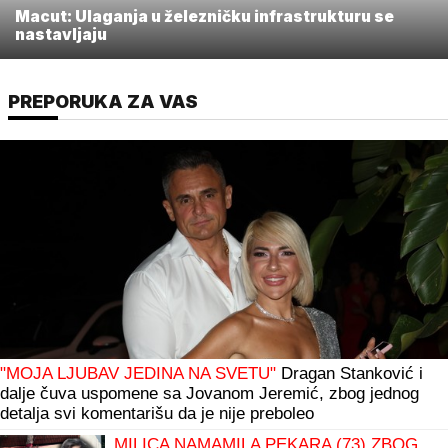
Macut: Ulaganja u železničku infrastrukturu se
nastavljaju
PREPORUKA ZA VAS
"MOJA LJUBAV JEDINA NA SVETU"
Dragan Stanković i
dalje čuva uspomene sa Jovanom Jeremić, zbog jednog
detalja svi komentarišu da je nije preboleo
MILICA NAMAMILA PEKARA (73) ZBOG