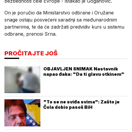
bezbednosti cele Evrope - istakao je Goganović.
On je poručio da Ministarstvo odbrane i Oružane
snage ostaju posvećeni saradnji sa međunarodnim
partnerima, te da će zadržati predvidiv kurs u sistemu
odbrane, prenosi Srna.
PROČITAJTE JOŠ
OBJAVLJEN SNIMAK Nastavnik
napao đaka: "Da ti glavu otkinem"
"To se ne sviđa svima": Zašto je
Čola dobio pasoš BiH