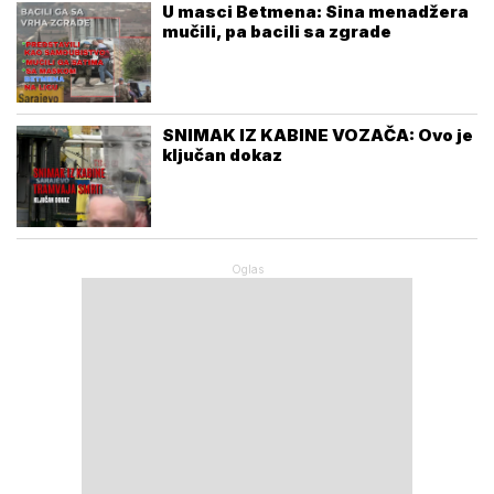
U masci Betmena: Sina menadžera
mučili, pa bacili sa zgrade
SNIMAK IZ KABINE VOZAČA: Ovo je
ključan dokaz