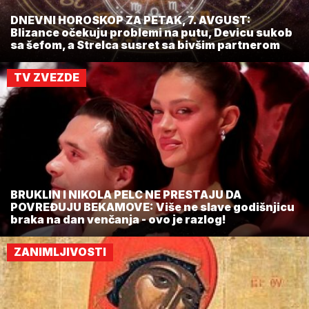
DNEVNI HOROSKOP ZA PETAK, 7. AVGUST:
Blizance očekuju problemi na putu, Devicu sukob
sa šefom, a Strelca susret sa bivšim partnerom
TV ZVEZDE
BRUKLIN I NIKOLA PELC NE PRESTAJU DA
POVREĐUJU BEKAMOVE: Više ne slave godišnjicu
braka na dan venčanja - ovo je razlog!
ZANIMLJIVOSTI