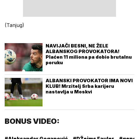
(Tanjug)
NAVIJAČI BESNI, NE ŽELE
ALBANSKOG PROVOKATORA!
Plaćen 11 miliona pa dobio brutalnu
poruku
ALBANSKI PROVOKATOR IMA NOVI
KLUB! Mrzitelj Srba karijeru
nastavlja u Moskvi
BONUS VIDEO:
#Aleksandar Goganović
#DŽejms Fauler
#gener