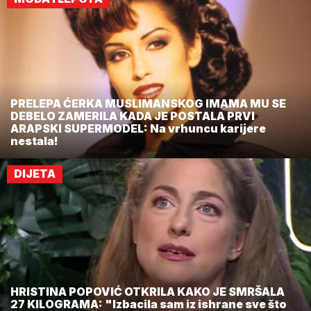
PRELEPA ĆERKA MUSLIMANSKOG IMAMA MU SE
DEBELO ZAMERILA KADA JE POSTALA PRVI
ARAPSKI SUPERMODEL: Na vrhuncu karijere
nestala!
DIJETA
HRISTINA POPOVIĆ OTKRILA KAKO JE SMRŠALA
27 KILOGRAMA: "Izbacila sam iz ishrane sve što