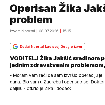
Operisan Žika Jak
problem
Izvor: Nportal
08.07.2026
15:15
Dodaj Nportal kao svoj Google izvor
VODITELJ Žika Jakšić sredinom pr
jednim zdravstvenim problemom,
- Moram vam reći da sam izvršio operaciju je l’
dana. Bio sam u Zagrebu i operisao se. Doktor m
daljinu - otkrio je Žika i dodao: