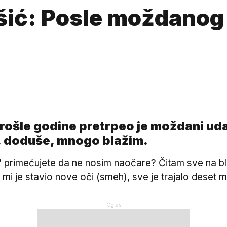
šić: Posle moždanog 
ošle godine pretrpeo je moždani uda
 doduše, mnogo blažim.
 primećujete da ne nosim naočare? Čitam sve na blizi
i je stavio nove oči (smeh), sve je trajalo deset min