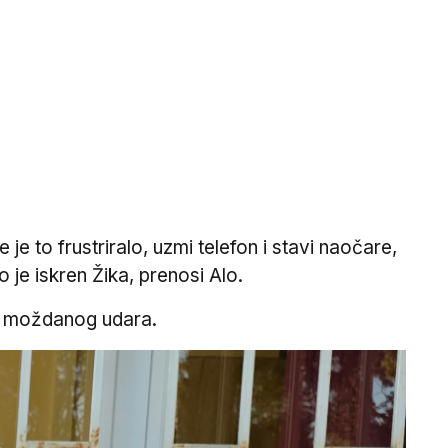
e to frustriralo, uzmi telefon i stavi naočare,
je iskren Žika, prenosi Alo.
on moždanog udara.