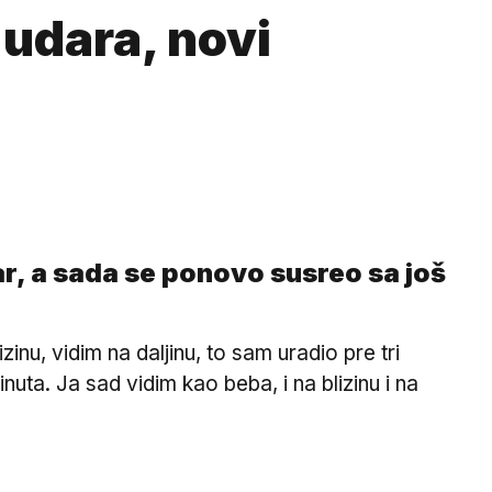
udara, novi
r, a sada se ponovo susreo sa još
nu, vidim na daljinu, to sam uradio pre tri
uta. Ja sad vidim kao beba, i na blizinu i na