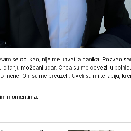
 sam se obukao, nije me uhvatila panika. Pozvao s
u pitanju moždani udar. Onda su me odvezli u bolnicu
 mene. Oni su me preuzeli. Uveli su mi terapiju, kren
škim momentima.