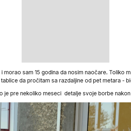
5 i morao sam 15 godina da nosim naočare. Toliko me j
blice da pročitam sa razdaljine od pet metara - bio 
krio je pre nekoliko meseci detalje svoje borbe nak