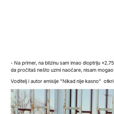
- Na primer, na blizinu sam imao dioptriju +2.7
da pročitaš nešto uzmi naočare, nisam mogao ta
Voditelj i autor emisije "Nikad nije kasno" ot