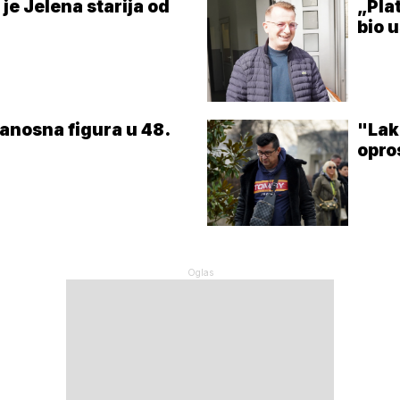
 je Jelena starija od
„Plat
bio 
Zanosna figura u 48.
"Laka
opro