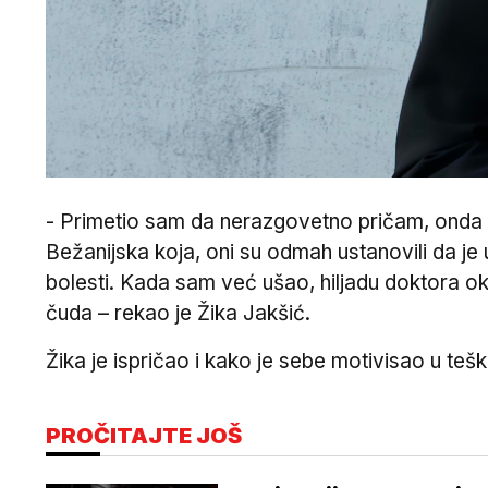
- Primetio sam da nerazgovetno pričam, onda
Bežanijska koja, oni su odmah ustanovili da je 
bolesti. Kada sam već ušao, hiljadu doktora oko
čuda – rekao je Žika Jakšić.
Žika je ispričao i kako je sebe motivisao u te
PROČITAJTE JOŠ