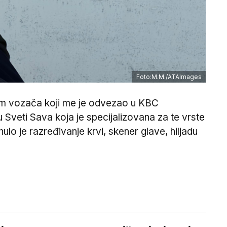
Foto:M.M./ATAImages
am vozača koji me je odvezao u KBC
 Sveti Sava koja je specijalizovana za te vrste
ulo je razređivanje krvi, skener glave, hiljadu