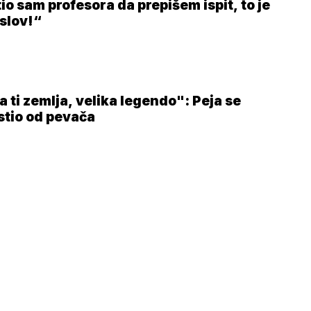
io sam profesora da prepišem ispit, to je
uslov!“
 ti zemlja, velika legendo": Peja se
stio od pevača