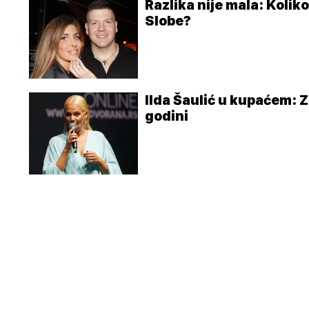
Razlika nije mala: Koliko
Slobe?
Ilda Šaulić u kupaćem: 
godini