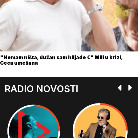
"Nemam ništa, dužan sam hiljade €" Mili u krizi,
Ceca umešana
RADIO NOVOSTI