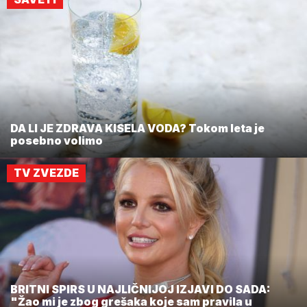
DA LI JE ZDRAVA KISELA VODA? Tokom leta je
posebno volimo
TV ZVEZDE
BRITNI SPIRS U NAJLIČNIJOJ IZJAVI DO SADA:
"Žao mi je zbog grešaka koje sam pravila u