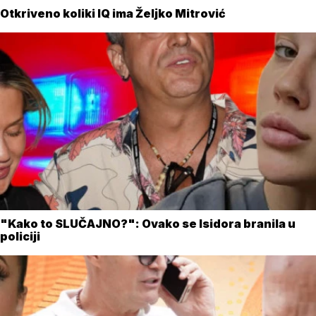
Otkriveno koliki IQ ima Željko Mitrović
"Kako to SLUČAJNO?": Ovako se Isidora branila u
policiji