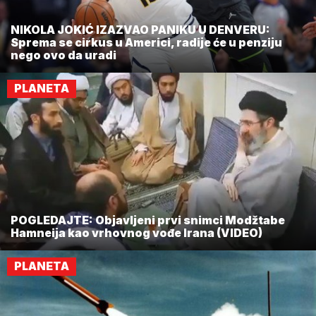
NIKOLA JOKIĆ IZAZVAO PANIKU U DENVERU:
Sprema se cirkus u Americi, radije će u penziju
nego ovo da uradi
PLANETA
POGLEDAJTE: Objavljeni prvi snimci Modžtabe
Hamneija kao vrhovnog vođe Irana (VIDEO)
PLANETA