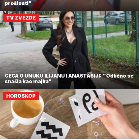
prošlosti"
TV ZVEZDE
CECA O UNUKU ILIJANU I ANASTASIJI: "Odlično se
snašla kao majka"
HOROSKOP