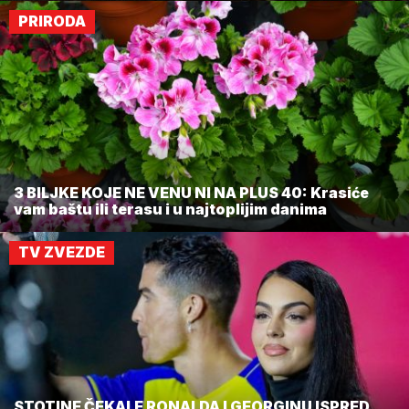
PRIRODA
3 BILJKE KOJE NE VENU NI NA PLUS 40: Krasiće
vam baštu ili terasu i u najtoplijim danima
TV ZVEZDE
STOTINE ČEKALE RONALDA I GEORGINU ISPRED