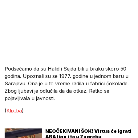
Podsećamo da su Halid i Sejda bili u braku skoro 50
godina. Upoznali su se 1977. godine u jednom baru u
Sarajevu. Ona je u to vreme radila u fabrici čokolade.
Zbog ljubavi je odlučila da da otkaz. Retko se
pojavljivala u javnosti.
(
Klix.ba
)
NEOČEKIVANI ŠOK! Virtus će igrati
ABA ligu i to u Zagrebu