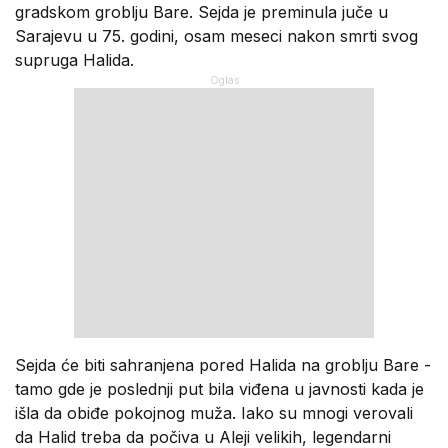
gradskom groblju Bare. Sejda je preminula juče u
Sarajevu u 75. godini, osam meseci nakon smrti svog
supruga Halida.
Sejda će biti sahranjena pored Halida na groblju Bare -
tamo gde je poslednji put bila viđena u javnosti kada je
išla da obiđe pokojnog muža. Iako su mnogi verovali
da Halid treba da počiva u Aleji velikih, legendarni