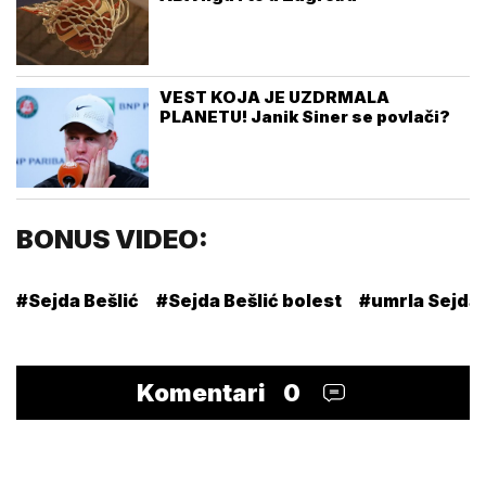
VEST KOJA JE UZDRMALA
PLANETU! Janik Siner se povlači?
BONUS VIDEO:
#Sejda Bešlić
#Sejda Bešlić bolest
#umrla Sejda 
Komentari
0