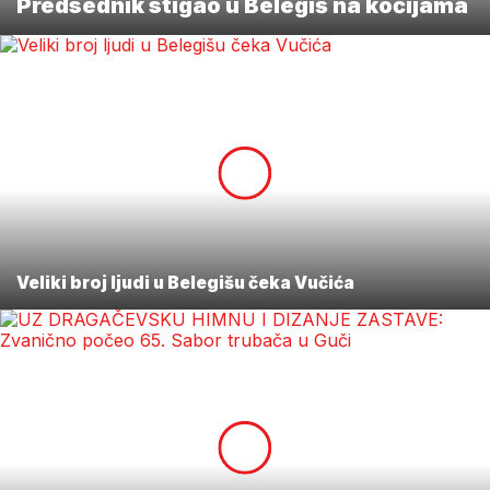
Predsednik stigao u Belegiš na kočijama
Veliki broj ljudi u Belegišu čeka Vučića