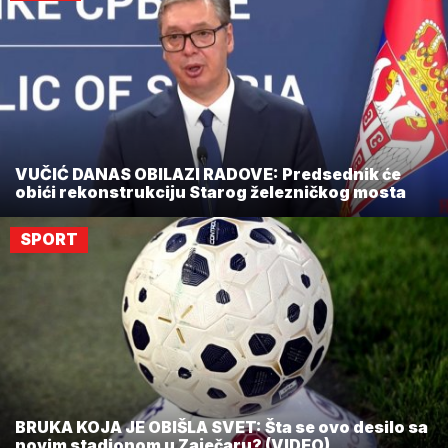
VUČIĆ DANAS OBILAZI RADOVE: Predsednik će
obići rekonstrukciju Starog železničkog mosta
SPORT
BRUKA KOJA JE OBIŠLA SVET: Šta se ovo desilo sa
novim stadionom u Zaječaru? (VIDEO)