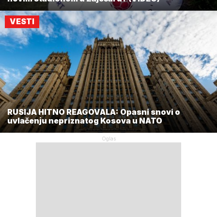
VESTI
RUSIJA HITNO REAGOVALA: Opasni snovi o
uvlačenju nepriznatog Kosova u NATO