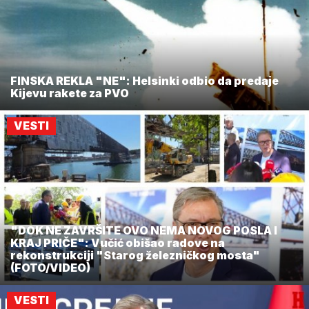
FINSKA REKLA "NE": Helsinki odbio da predaje
Kijevu rakete za PVO
VESTI
"DOK NE ZAVRŠITE OVO NEMA NOVOG POSLA I
KRAJ PRIČE": Vučić obišao radove na
rekonstrukciji "Starog železničkog mosta"
(FOTO/VIDEO)
VESTI