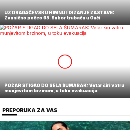
UZ DRAGAČEVSKU HIMNU I DIZANJE ZASTAVE:
Zvanično počeo 65. Sabor trubača u Guči
POŽAR STIGAO DO SELA ŠUMARAK: Vetar širi vatru
munjevitom brzinom, u toku evakuacija
PREPORUKA ZA VAS