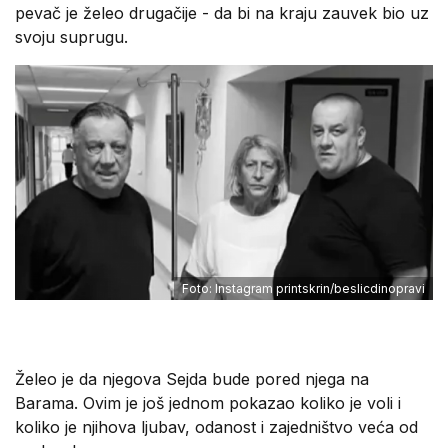
pevač je želeo drugačije - da bi na kraju zauvek bio uz
svoju suprugu.
Foto: Instagram printskrin/beslicdinopravi
Želeo je da njegova Sejda bude pored njega na
Barama. Ovim je još jednom pokazao koliko je voli i
koliko je njihova ljubav, odanost i zajedništvo veća od