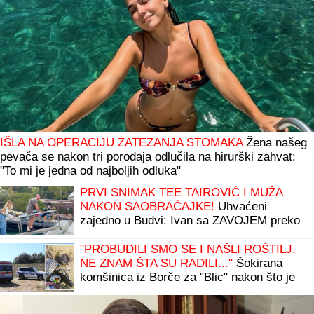
IŠLA NA OPERACIJU ZATEZANJA STOMAKA
Žena našeg
pevača se nakon tri porođaja odlučila na hirurški zahvat:
"To mi je jedna od najboljih odluka"
PRVI SNIMAK TEE TAIROVIĆ I MUŽA
NAKON SAOBRAĆAJKE!
Uhvaćeni
zajedno u Budvi: Ivan sa ZAVOJEM preko
celog stopala, a evo kako pevačica izgleda
nakon udesa u Crnoj Gori
"PROBUDILI SMO SE I NAŠLI ROŠTILJ,
NE ZNAM ŠTA SU RADILI..."
Šokirana
komšinica iz Borče za "Blic" nakon što je
nađeno telo mladića (28): Potresni prizori
sa lica mesta (FOTO, VIDEO)