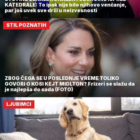
KATEDRALE: To ipak nije bilo njihovo venčanje,
par još uvek sve drži u neizvesnosti
STIL POZNATIH
ZBOG ČEGA SE U POSLEDNJE VREME TOLIKO
GOVORI O KOSI KEJT MIDLTON? Frizeri se slažu da
je najlepša do sada (FOTO)
LJUBIMCI