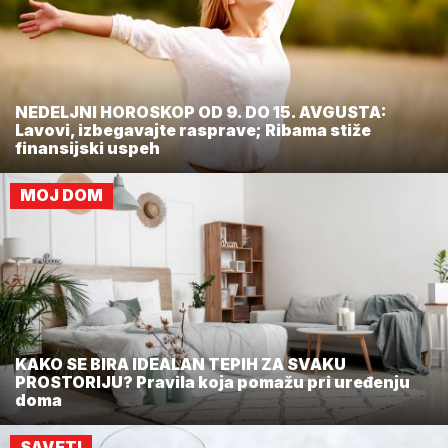
NEDELJNI HOROSKOP OD 9. DO 15. AVGUSTA:
Lavovi, izbegavajte rasprave; Ribama stiže
finansijski uspeh
MOJ DOM
KAKO SE BIRA IDEALAN TEPIH ZA SVAKU
PROSTORIJU? Pravila koja pomažu pri uređenju
doma
SAVETI