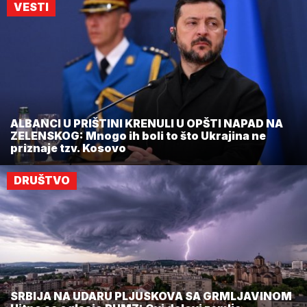
VESTI
ALBANCI U PRIŠTINI KRENULI U OPŠTI NAPAD NA
ZELENSKOG: Mnogo ih boli to što Ukrajina ne
priznaje tzv. Kosovo
DRUŠTVO
SRBIJA NA UDARU PLJUSKOVA SA GRMLJAVINOM