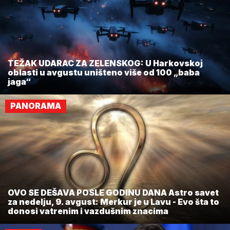
TEŽAK UDARAC ZA ZELENSKOG: U Harkovskoj
oblasti u avgustu uništeno više od 100 „baba
jaga“
PANORAMA
OVO SE DEŠAVA POSLE GODINU DANA Astro savet
za nedelju, 9. avgust: Merkur je u Lavu - Evo šta to
donosi vatrenim i vazdušnim znacima