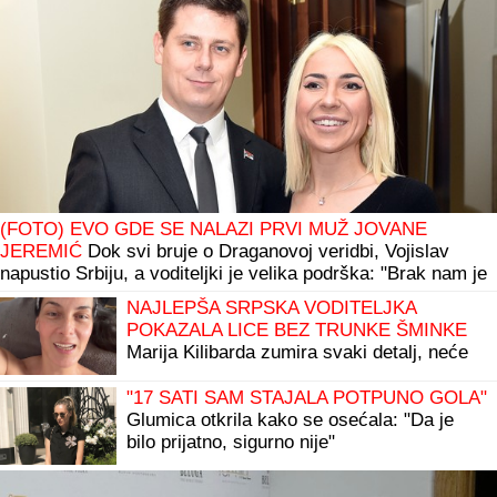
(FOTO) EVO GDE SE NALAZI PRVI MUŽ JOVANE
JEREMIĆ
Dok svi bruje o Draganovoj veridbi, Vojislav
napustio Srbiju, a voditeljki je velika podrška: "Brak nam je
bio savršen"
NAJLEPŠA SRPSKA VODITELJKA
POKAZALA LICE BEZ TRUNKE ŠMINKE
Marija Kilibarda zumira svaki detalj, neće
da ulepšava stvarnost: "Tretman mi je
preko potreban" (FOTO)
"17 SATI SAM STAJALA POTPUNO GOLA"
Glumica otkrila kako se osećala: "Da je
bilo prijatno, sigurno nije"