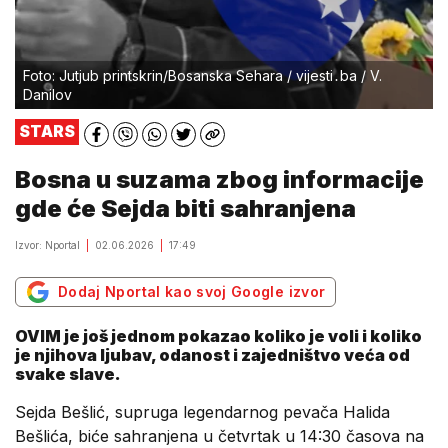
Foto: Jutjub printskrin/Bosanska Sehara / vijesti․ba / V.
Danilov
STARS
Bosna u suzama zbog informacije
gde će Sejda biti sahranjena
Izvor: Nportal
02.06.2026
17:49
Dodaj Nportal kao svoj Google izvor
OVIM je još jednom pokazao koliko je voli i koliko
je njihova ljubav, odanost i zajedništvo veća od
svake slave.
Sejda Bešlić, supruga legendarnog pevača Halida
Bešlića, biće sahranjena u četvrtak u 14:30 časova na