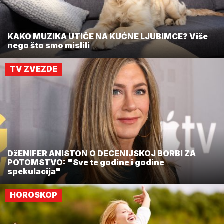
KAKO MUZIKA UTIČE NA KUĆNE LJUBIMCE? Više
nego što smo mislili
TV ZVEZDE
DžENIFER ANISTON O DECENIJSKOJ BORBI ZA
POTOMSTVO: "Sve te godine i godine
spekulacija"
HOROSKOP