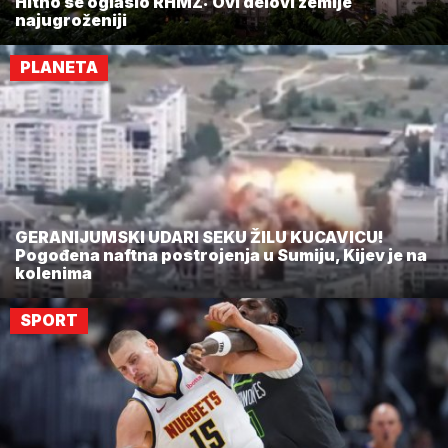
Hitno se oglasio RHMZ: Ovi delovi zemlje
najugroženiji
PLANETA
GERANIJUMSKI UDARI SEKU ŽILU KUCAVICU!
Pogođena naftna postrojenja u Sumiju, Kijev je na
kolenima
SPORT