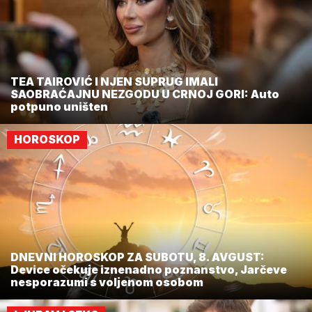
TEA TAIROVIĆ I NJEN SUPRUG IMALI
SAOBRAĆAJNU NEZGODU U CRNOJ GORI: Auto
potpuno uništen
HOROSKOP
DNEVNI HOROSKOP ZA SUBOTU, 8. AVGUST:
Device očekuje iznenadno poznanstvo, Jarčeve
nesporazumi s voljenom osobom