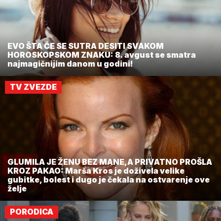
EVO ŠTA ĆE SE SUTRA DESITI SVAKOM
HOROSKOPSKOM ZNAKU: 8. avgust se smatra
najmagičnijim danom u godini!
TV ZVEZDE
GLUMILA JE ŽENU BEZ MANE,A PRIVATNO PROŠLA
KROZ PAKAO: Marša Kros je doživela velike
gubitke, bolest i dugo je čekala na ostvarenje ove
želje
PORODICA