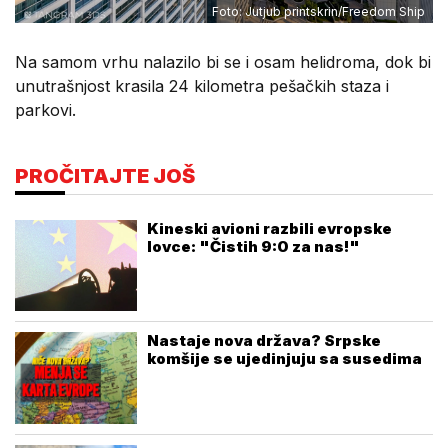
Foto: Jutjub printskrin/Freedom Ship
Na samom vrhu nalazilo bi se i osam helidroma, dok bi
unutrašnjost krasila 24 kilometra pešačkih staza i
parkovi.
PROČITAJTE JOŠ
Kineski avioni razbili evropske
lovce: "Čistih 9:0 za nas!"
Nastaje nova država? Srpske
komšije se ujedinjuju sa susedima