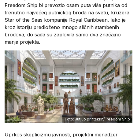
Freedom Ship bi prevozio osam puta više putnika od
trenutno najvećeg putničkog broda na svetu, kruzera
Star of the Seas kompanije Royal Caribbean. Iako je
kroz istoriju predloženo mnogo sličnih stambenih
brodova, do sada su zaplovila samo dva značajno
manja projekta.
Foto: Jutjub printskrin/Freedom Ship
Uprkos skepticizmu javnosti, projektni menadžer