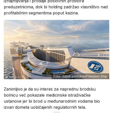
iznajmljivanja i prodaje poslovnih prostora
preduzetnicima, dok bi holding zadržao vlasništvo nad
profitabilnim segmentima poput kazina.
Foto: Jutjub printskrin/Freedom Ship
Zanimljivo je da su interes za naprednu brodsku
bolnicu već pokazale medicinske istraživačke
ustanove jer bi brod u međunarodnim vodama bio
izvan dometa uobičajenih regulatornih tela.