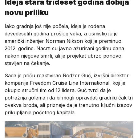
Ideja stara trideset godina dobija
novu priliku
Iako gradnja još nije počela, ideja je rođena
devedesetih godina prošlog veka, a osmislio ju je
američki inženjer Norman Nikson koji je preminuo
2012. godine. Nacrti su javno ažurirani godinu dana
nakon njegove smrti, ali je projekat ubrzo ponovo
stavljen na čekanje.
Sada je priču reaktivirao Rodžer Guč, izvršni direktor
kompanije Freedom Cruise Line International, koji je
okupio stručni tim od 12 lidera. Guč tvrdi da je
potražnja golema i da bi mogli opravdati gradnju čak tri
ovakva broda, ali priznaje da je trenutno ključni izazov
prikupljanje početnog kapitala.