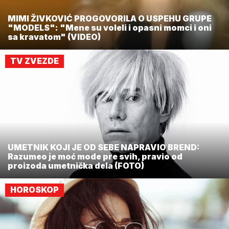
MIMI ŽIVKOVIĆ PROGOVORILA O USPEHU GRUPE
"MODELS": "Mene su voleli i opasni momci i oni
sa kravatom" (VIDEO)
TV ZVEZDE
UMETNIK KOJI JE OD SEBE NAPRAVIO BREND:
Razumeo je moć mode pre svih, pravio od
proizoda umetnička dela (FOTO)
HOROSKOP