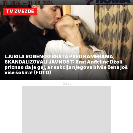
TV ZVEZDE
LJUBILA ROĐENOG BRATA PRED KAMERAMA,
SKANDALIZOVALI JAVNOST: Brat Anđeline Džoli
priznao da je gej, a reakcija njegove bivše žene još
više šokira! (FOTO)