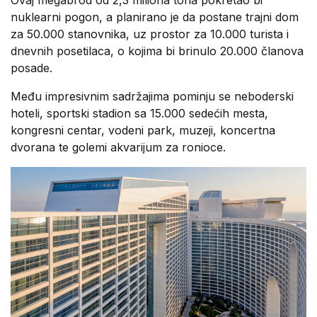
nuklearni pogon, a planirano je da postane trajni dom
za 50.000 stanovnika, uz prostor za 10.000 turista i
dnevnih posetilaca, o kojima bi brinulo 20.000 članova
posade.
Među impresivnim sadržajima pominju se neboderski
hoteli, sportski stadion sa 15.000 sedećih mesta,
kongresni centar, vodeni park, muzeji, koncertna
dvorana te golemi akvarijum za ronioce.