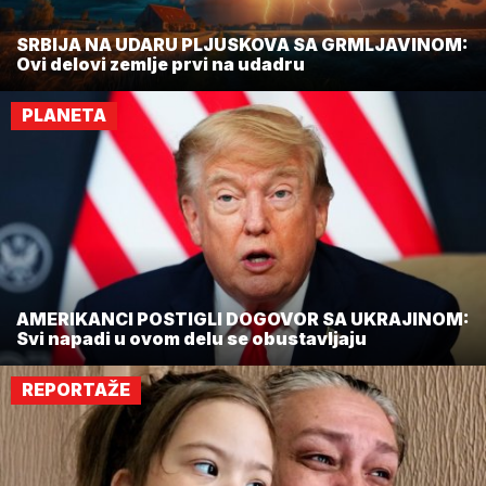
SRBIJA NA UDARU PLJUSKOVA SA GRMLJAVINOM:
Ovi delovi zemlje prvi na udadru
PLANETA
AMERIKANCI POSTIGLI DOGOVOR SA UKRAJINOM:
Svi napadi u ovom delu se obustavljaju
REPORTAŽE