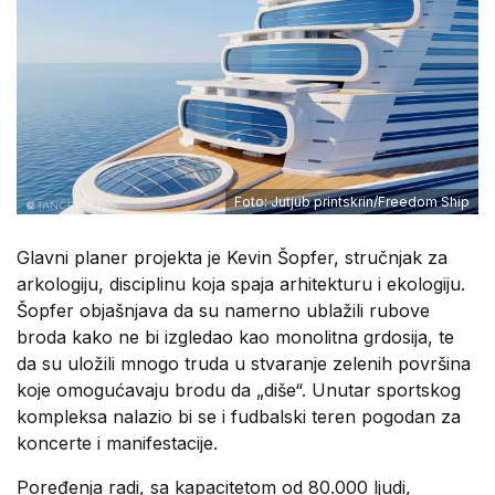
Foto: Jutjub printskrin/Freedom Ship
Glavni planer projekta je Kevin Šopfer, stručnjak za
arkologiju, disciplinu koja spaja arhitekturu i ekologiju.
Šopfer objašnjava da su namerno ublažili rubove
broda kako ne bi izgledao kao monolitna grdosija, te
da su uložili mnogo truda u stvaranje zelenih površina
koje omogućavaju brodu da „diše“. Unutar sportskog
kompleksa nalazio bi se i fudbalski teren pogodan za
koncerte i manifestacije.
Poređenja radi, sa kapacitetom od 80.000 ljudi,