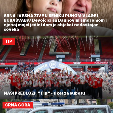
SRNA I VESNA ŽIVE U SENIKU PUNOM VLAGE I
BUBAŠVABA: Devojčici sa Daunovim sindromom i
njenoj majci jedini dom je objekat nedostojan
čoveka
TIP
NAŠI PREDLOZI: "Tip" - tiket za subotu
CRNA GORA