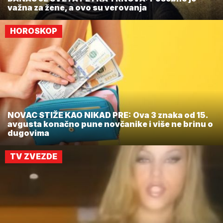
važna za žene, a ovo su verovanja
HOROSKOP
NOVAC STIŽE KAO NIKAD PRE: Ova 3 znaka od 15.
avgusta konačno pune novčanike i više ne brinu o
dugovima
TV ZVEZDE