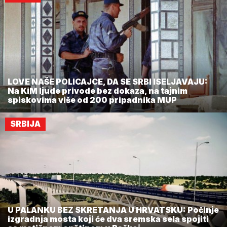
LOVE NAŠE POLICAJCE, DA SE SRBI ISELJAVAJU:
Na KiM ljude privode bez dokaza, na tajnim
spiskovima više od 200 pripadnika MUP
SRBIJA
U PALANKU BEZ SKRETANJA U HRVATSKU: Počinje
izgradnja mosta koji će dva sremska sela spojiti