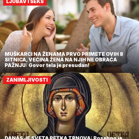
LJUBAV I SEKS
MUŠKARCI NA ŽENAMA PRVO PRIMETE OVIH 8
SITNICA, VEĆINA ŽENA NA NJIH NE OBRAĆA
PAŽNJU: Govor tela je presudan!
ZANIMLJIVOSTI
DANAS JE SVETA PETKA TRNOVA: Posebno je