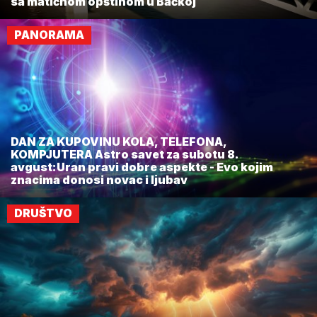
sa matičnom opštinom u Bačkoj
PANORAMA
DAN ZA KUPOVINU KOLA, TELEFONA,
KOMPJUTERA Astro savet za subotu 8.
avgust:Uran pravi dobre aspekte - Evo kojim
znacima donosi novac i ljubav
DRUŠTVO