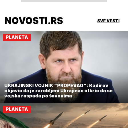
NOVOSTI.RS
SVE VESTI
PLANETA
UKRAJINSKI VOJNIK "PROPEVAO": Kadirov
objavio da je zarobljeni Ukrajinac otkrio da se
vojska raspada po šavovima
PLANETA