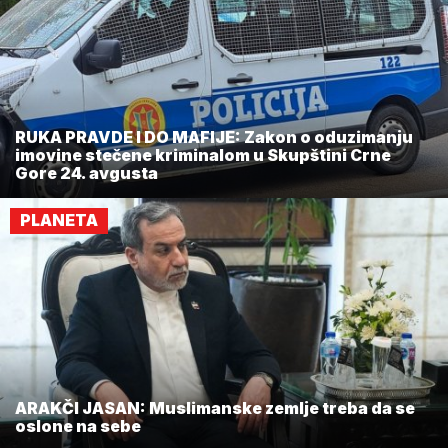
RUKA PRAVDE I DO MAFIJE: Zakon o oduzimanju
imovine stečene kriminalom u Skupštini Crne
Gore 24. avgusta
PLANETA
ARAKČI JASAN: Muslimanske zemlje treba da se
oslone na sebe