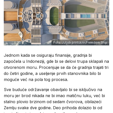
Foto: Jutjub printskrin/Freedom Ship
Jednom kada se osiguraju finansije, gradnja bi
započela u Indoneziji, gde bi se delovi trupa sklapali na
otvorenom moru. Procenjuje se da će gradnja trajati tri
do četiri godine, a useljenje prvih stanovnika bilo bi
moguće već na pola tog procesa.
Sve buduće održavanje obavljalo bi se isključivo na
moru jer brod nikada ne bi imao matičnu luku, već bi
stalno plovio brzinom od sedam čvorova, obilazeći
Zemlju svake dve godine. Deo prihoda dolazio bi od