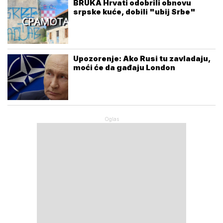
BRUKA Hrvati odobrili obnovu
srpske kuće, dobili "ubij Srbe"
Upozorenje: Ako Rusi tu zavladaju,
moći će da gađaju London