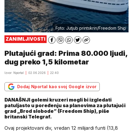
Foto: Jutjub printskrin/Freedom Ship
ZANIMLJIVOSTI
Plutajući grad: Prima 80.000 ljudi,
dug preko 1,5 kilometar
Izvor: Nportal
02.06.2026
22:40
Dodaj Nportal kao svoj Google izvor
DANAŠNJI golemi kruzeri mogli bi izgledati
patuljasto u poređenju sa planovima za plutajući
grad „Brod slobode” (Freedom Ship), piše
britanski Telegraf.
Ovaj projektovani div, vredan 12 milijardi funti (13,8