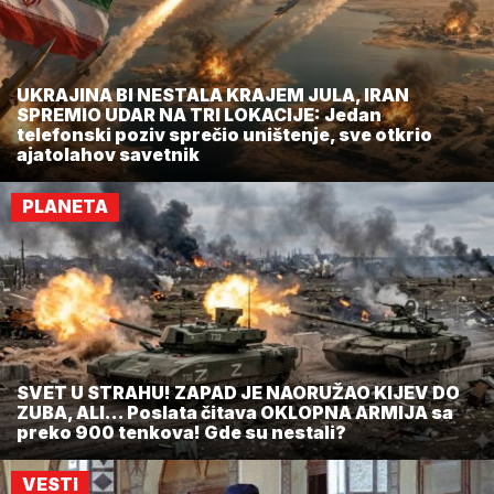
UKRAJINA BI NESTALA KRAJEM JULA, IRAN
SPREMIO UDAR NA TRI LOKACIJE: Jedan
telefonski poziv sprečio uništenje, sve otkrio
ajatolahov savetnik
PLANETA
SVET U STRAHU! ZAPAD JE NAORUŽAO KIJEV DO
ZUBA, ALI... Poslata čitava OKLOPNA ARMIJA sa
preko 900 tenkova! Gde su nestali?
VESTI