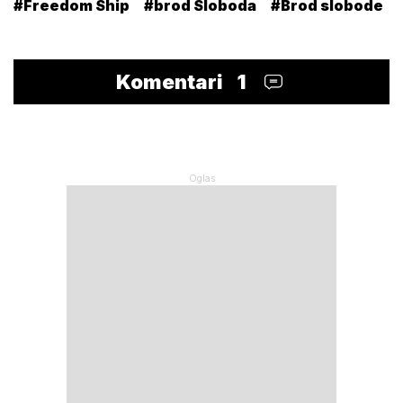
#Freedom Ship
#brod Sloboda
#Brod slobode
Komentari
1