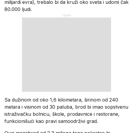
milijardi evra), trebalo bi da kruži oko sveta i udomi čak
80.000 ljudi.
Sa dužinom od oko 1,6 kilometara, širinom od 240
metara i visinom od 30 paluba, brod bi imao sopstvenu
istraživačku bolnicu, škole, prodavnice i restorane,
funkcionišući kao pravi samoodrživi grad.
Ovaj megabrod od 2,3 miliona tona pokretao bi