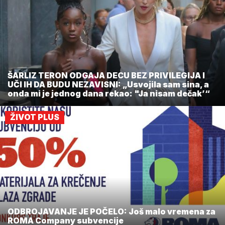
ŠARLIZ TERON ODGAJA DECU BEZ PRIVILEGIJA I
UČI IH DA BUDU NEZAVISNI: „Usvojila sam sina, a
onda mi je jednog dana rekao: "Ja nisam dečak’“
ŽIVOT PLUS
ODBROJAVANJE JE POČELO: Još malo vremena za
ROMA Company subvencije