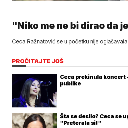
"Niko me ne bi dirao da j
Ceca Ražnatović se u početku nije oglašavala 
PROČITAJTE JOŠ
Ceca prekinula koncert 
publike
Šta se desilo? Ceca se u
"Preterala si!"