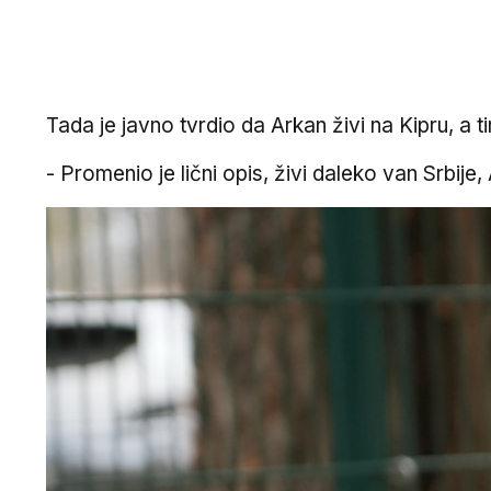
Tada je javno tvrdio da Arkan živi na Kipru, a
- Promenio je lični opis, živi daleko van Srbije