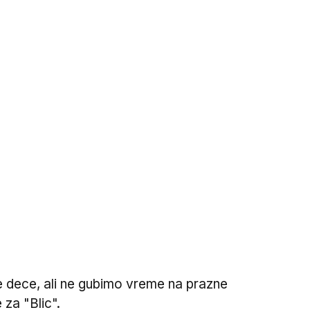
moje dece, ali ne gubimo vreme na prazne
e za "Blic".