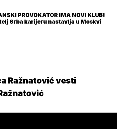
ANSKI PROVOKATOR IMA NOVI KLUB!
telj Srba karijeru nastavlja u Moskvi
a Ražnatović vesti
Ražnatović