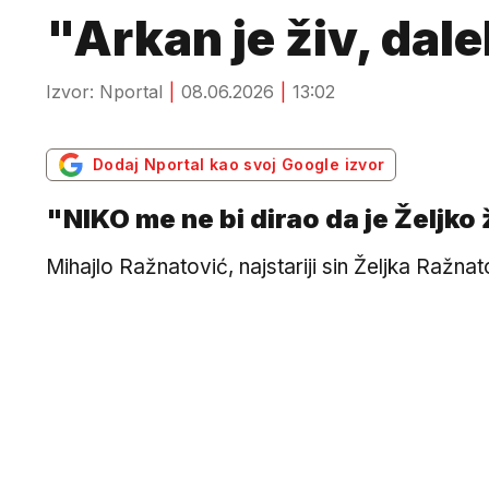
"Arkan je živ, dal
Izvor: Nportal
08.06.2026
13:02
Dodaj Nportal kao svoj Google izvor
"NIKO me ne bi dirao da je Željko ž
Mihajlo Ražnatović, najstariji sin Željka Ražn