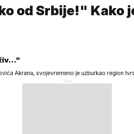
eko od Srbije!" Kako 
iv..."
atovića Akrana, svojevremeno je uzburkao region tvr