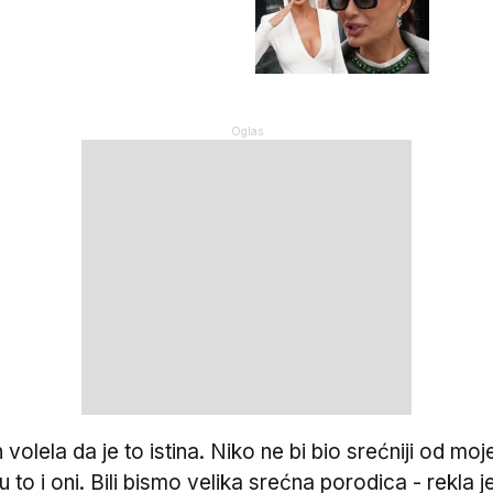
h volela da je to istina. Niko ne bi bio srećniji od 
u to i oni. Bili bismo velika srećna porodica - rekla j