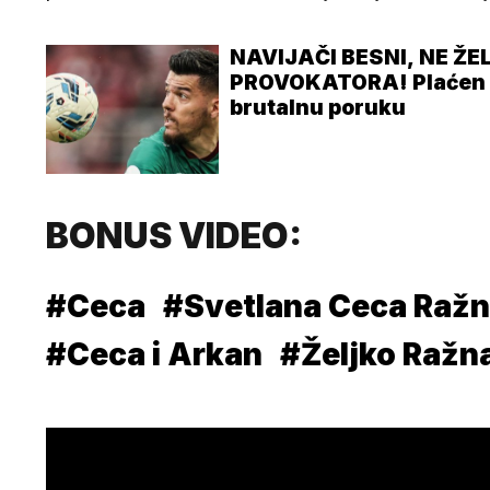
NAVIJAČI BESNI, NE Ž
PROVOKATORA! Plaćen 11
brutalnu poruku
BONUS VIDEO:
#Ceca
#Svetlana Ceca Ražn
#Ceca i Arkan
#Željko Ražn