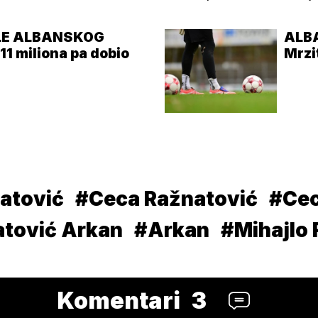
ELE ALBANSKOG
ALB
 miliona pa dobio
Mrzi
atović
#Ceca Ražnatović
#Cec
atović Arkan
#Arkan
#Mihajlo 
Komentari
3