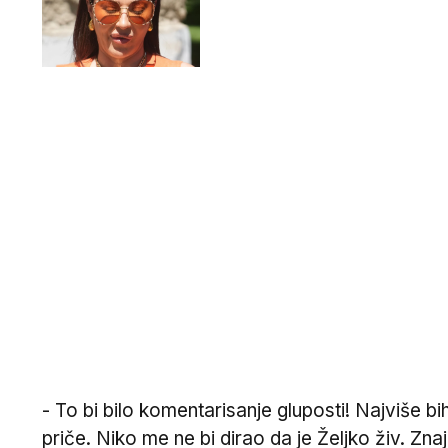
- To bi bilo komentarisanje gluposti! Najviše bi
priče. Niko me ne bi dirao da je Željko živ. Znaj