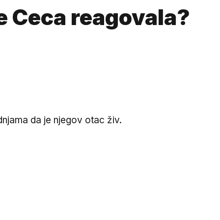
je Ceca reagovala?
dnjama da je njegov otac živ.