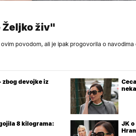
e Željko živ"
ovim povodom, ali je ipak progovorila o navodima da
- zbog devojke iz
Ceca
neka
gojila 8 kilograma:
JK o
Hram