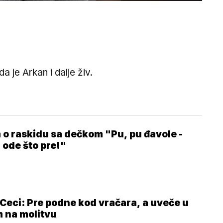
 je Arkan i dalje živ.
 o raskidu sa dečkom "Pu, pu đavole -
 ode što pre!"
 Ceci: Pre podne kod vračara, a uveče u
 na molitvu