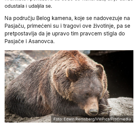
odustala i udaljila se.
Na području Belog kamena, koje se nadovezuje na
Pasjaču, primećeni su i tragovi ove životinje, pa se
pretpostavlja da je upravo tim pravcem stigla do
Pasjače i Asanovca.
Foto: Edwin Remsberg/VWPics/Profimedia