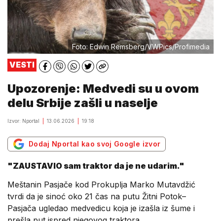
Foto: Edwin Remsberg/VWPics/Profimedia
VESTI
Upozorenje: Medvedi su u ovom
delu Srbije zašli u naselje
Izvor: Nportal
13.06.2026
19:18
Dodaj Nportal kao svoj Google izvor
"ZAUSTAVIO sam traktor da je ne udarim."
Meštanin Pasjače kod Prokuplja Marko Mutavdžić
tvrdi da je sinoć oko 21 čas na putu Žitni Potok–
Pasjača ugledao medvedicu koja je izašla iz šume i
prešla put ispred njegovog traktora.