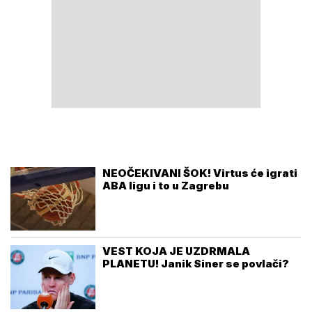
NEOČEKIVANI ŠOK! Virtus će igrati
ABA ligu i to u Zagrebu
VEST KOJA JE UZDRMALA
PLANETU! Janik Siner se povlači?