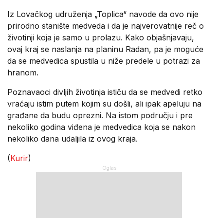
Iz Lovačkog udruženja „Toplica“ navode da ovo nije
prirodno stanište medveda i da je najverovatnije reč o
životinji koja je samo u prolazu. Kako objašnjavaju,
ovaj kraj se naslanja na planinu Radan, pa je moguće
da se medvedica spustila u niže predele u potrazi za
hranom.
Poznavaoci divljih životinja ističu da se medvedi retko
vraćaju istim putem kojim su došli, ali ipak apeluju na
građane da budu oprezni. Na istom području i pre
nekoliko godina viđena je medvedica koja se nakon
nekoliko dana udaljila iz ovog kraja.
(
Kurir
)