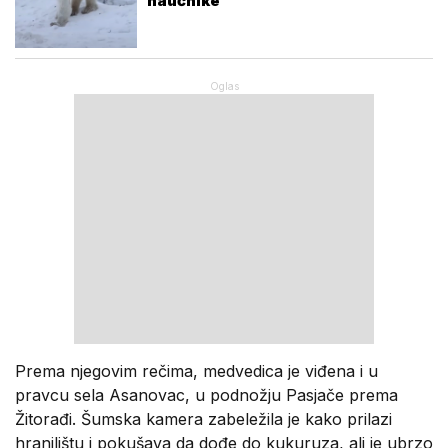
naučnike
Prema njegovim rečima, medvedica je viđena i u
pravcu sela Asanovac, u podnožju Pasjače prema
Žitorađi. Šumska kamera zabeležila je kako prilazi
hranilištu i pokušava da dođe do kukuruza, ali je ubrzo