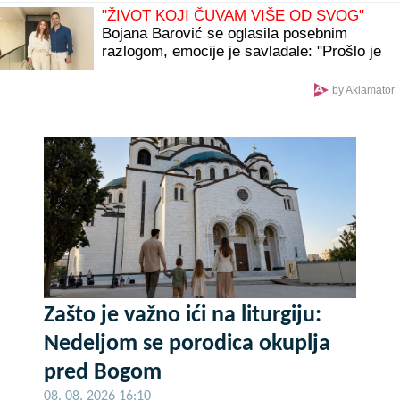
"ŽIVOT KOJI ČUVAM VIŠE OD SVOG"
Bojana Barović se oglasila posebnim
razlogom, emocije je savladale: "Prošlo je
10 godina"
by Aklamator
Zašto je važno ići na liturgiju:
Nedeljom se porodica okuplja
pred Bogom
08. 08. 2026 16:10