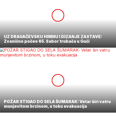
UZ DRAGAČEVSKU HIMNU I DIZANJE ZASTAVE:
Zvanično počeo 65. Sabor trubača u Guči
POŽAR STIGAO DO SELA ŠUMARAK: Vetar širi vatru
munjevitom brzinom, u toku evakuacija