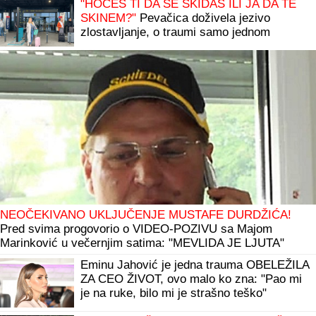
odustajem"
"HOĆEŠ TI DA SE SKIDAŠ ILI JA DA TE
SKINEM?"
Pevačica doživela jezivo
zlostavljanje, o traumi samo jednom
govorila: "Ceo dan sam bila zaključana"
NEOČEKIVANO UKLJUČENJE MUSTAFE DURDŽIĆA!
Pred svima progovorio o VIDEO-POZIVU sa Majom
Marinković u večernjim satima: "MEVLIDA JE LJUTA"
Eminu Jahović je jedna trauma OBELEŽILA
ZA CEO ŽIVOT, ovo malo ko zna: "Pao mi
je na ruke, bilo mi je strašno teško"