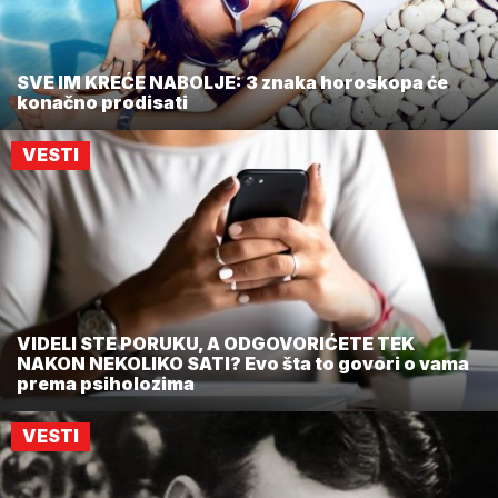
SVE IM KREĆE NABOLJE: 3 znaka horoskopa će
konačno prodisati
VESTI
VIDELI STE PORUKU, A ODGOVORIĆETE TEK
NAKON NEKOLIKO SATI? Evo šta to govori o vama
prema psiholozima
VESTI