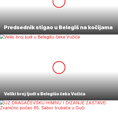
Predsednik stigao u Belegiš na kočijama
Veliki broj ljudi u Belegišu čeka Vučića