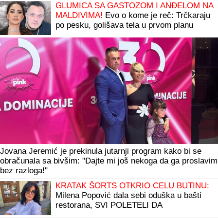
GLUMICA SA GASTOZOM I ANĐELOM NA
MALDIVIMA!
Evo o kome je reč: Trčkaraju
po pesku, golišava tela u prvom planu
(FOTO)
Jovana Jeremić je prekinula jutarnji program kako bi se
obračunala sa bivšim: "Dajte mi još nekoga da ga proslavim
bez razloga!"
KRATAK ŠORTS OTKRIO CELU BUTINU:
Milena Popović dala sebi oduška u bašti
restorana, SVI POLETELI DA
KOMENTARIŠU! (FOTO)