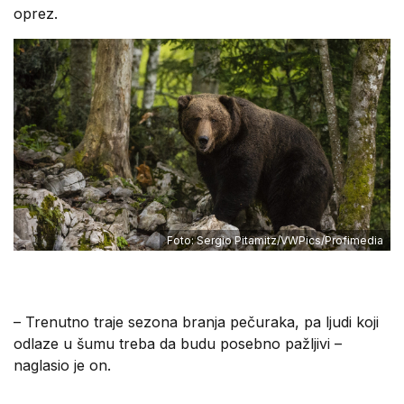
oprez.
Foto: Sergio Pitamitz/VWPics/Profimedia
– Trenutno traje sezona branja pečuraka, pa ljudi koji
odlaze u šumu treba da budu posebno pažljivi –
naglasio je on.