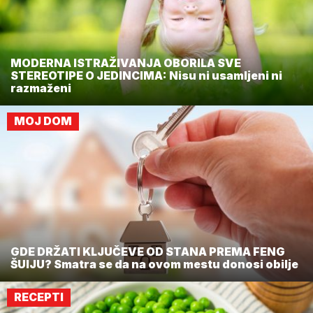
MODERNA ISTRAŽIVANJA OBORILA SVE
STEREOTIPE O JEDINCIMA: Nisu ni usamljeni ni
razmaženi
MOJ DOM
GDE DRŽATI KLJUČEVE OD STANA PREMA FENG
ŠUIJU? Smatra se da na ovom mestu donosi obilje
RECEPTI