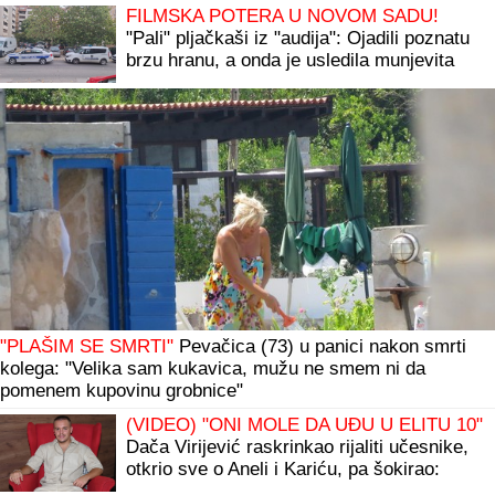
FILMSKA POTERA U NOVOM SADU!
"Pali" pljačkaši iz "audija": Ojadili poznatu
brzu hranu, a onda je usledila munjevita
akcija policije (FOTO)
"PLAŠIM SE SMRTI"
Pevačica (73) u panici nakon smrti
kolega: "Velika sam kukavica, mužu ne smem ni da
pomenem kupovinu grobnice"
(VIDEO) "ONI MOLE DA UĐU U ELITU 10"
Dača Virijević raskrinkao rijaliti učesnike,
otkrio sve o Aneli i Kariću, pa šokirao:
"Filip se dopisuje sa pevačicom"