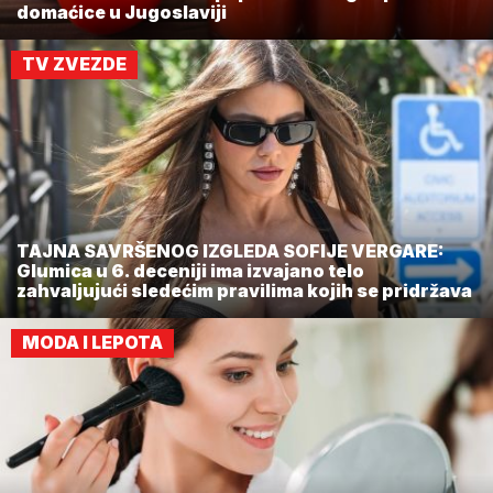
domaćice u Jugoslaviji
TV ZVEZDE
TAJNA SAVRŠENOG IZGLEDA SOFIJE VERGARE:
Glumica u 6. deceniji ima izvajano telo
zahvaljujući sledećim pravilima kojih se pridržava
MODA I LEPOTA