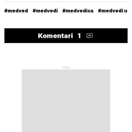
#medved
#medvedi
#medvedica
#medvedi u Sr
Komentari
1