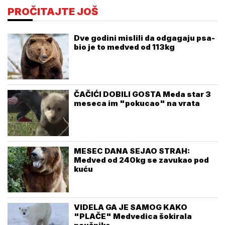
PROČITAJTE JOŠ
Dve godini mislili da odgagaju psa-
bio je to medved od 113kg
ČAČIĆI DOBILI GOSTA Meda star 3
meseca im "pokucao" na vrata
MESEC DANA SEJAO STRAH:
Medved od 240kg se zavukao pod
kuću
VIDELA GA JE SAMOG KAKO
"PLAČE" Medvedica šokirala