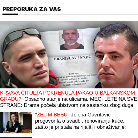
PREPORUKA ZA VAS
KRVAVA ČITULJA POKRENULA PAKAO U BALKANSKOM
GRADU?!
Opsadno stanje na ulicama, MECI LETE NA SVE
STRANE: Drama počela ubistvom na sastanku zbog duga
Zviceru, onda je usledio HAOS (FOTO)
"ŽELIM BEBU"
Jelena Gavrilović
progovorila o svadbi, renoviranju kuće,
zašto je pristala na rijaliti i obnaživanje:
"Išla sam roditeljima da kažem da