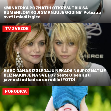
ŠMINKERKA POZNATIH OTKRIVA TRIK SA
RUMENILOM KOJI SMANJUJE GODINE: Potez za
svež i mlađi izgled
TV ZVEZDE
KAKO DANAS IZGLEDAJU NEKADA NAJPOZNATIJE
BLIZNAKINJE NA SVETU? Seste Olsen su u
javnosti od kad su se rodile (FOTO)
PORODICA