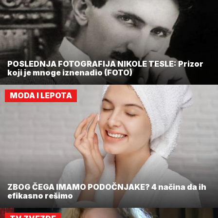
POSLEDNJA FOTOGRAFIJA NIKOLE TESLE: Prizor
koji je mnoge iznenadio (FOTO)
MODA I LEPOTA
ZBOG ČEGA IMAMO PODOČNJAKE? 4 načina da ih
efikasno rešimo