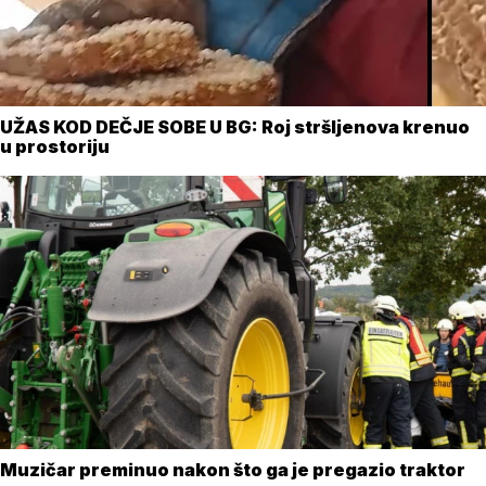
UŽAS KOD DEČJE SOBE U BG: Roj stršljenova krenuo
u prostoriju
Muzičar preminuo nakon što ga je pregazio traktor