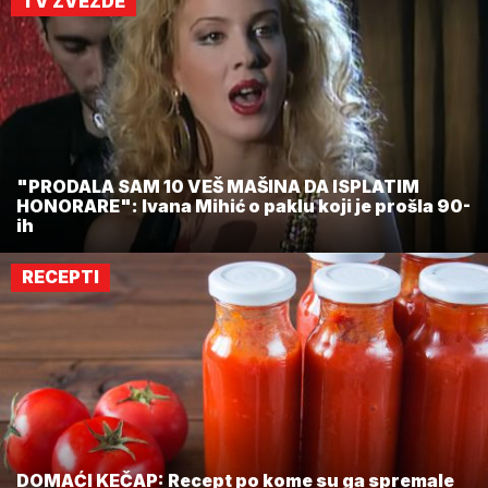
TV ZVEZDE
"PRODALA SAM 10 VEŠ MAŠINA DA ISPLATIM
HONORARE": Ivana Mihić o paklu koji je prošla 90-
ih
RECEPTI
DOMAĆI KEČAP: Recept po kome su ga spremale