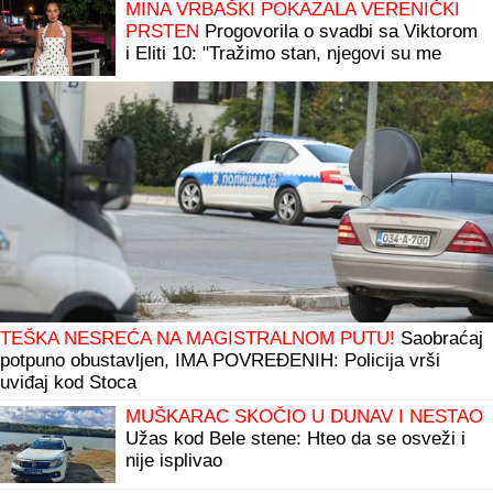
MINA VRBAŠKI POKAZALA VERENIČKI
PRSTEN
Progovorila o svadbi sa Viktorom
i Eliti 10: "Tražimo stan, njegovi su me
prihvatili" (Video)
TEŠKA NESREĆA NA MAGISTRALNOM PUTU!
Saobraćaj
potpuno obustavljen, IMA POVREĐENIH: Policija vrši
uviđaj kod Stoca
MUŠKARAC SKOČIO U DUNAV I NESTAO
Užas kod Bele stene: Hteo da se osveži i
nije isplivao