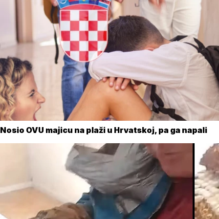
Nosio OVU majicu na plaži u Hrvatskoj, pa ga napali