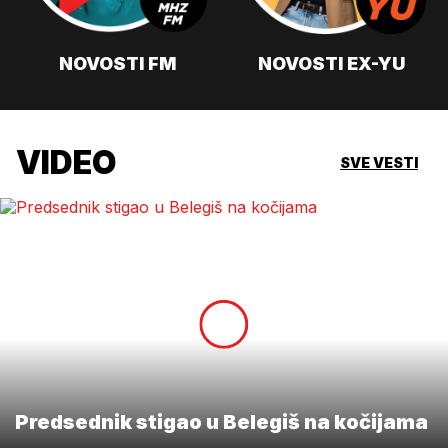
NOVOSTI FM
NOVOSTI EX-YU
VIDEO
SVE VESTI
Predsednik stigao u Belegiš na kočijama