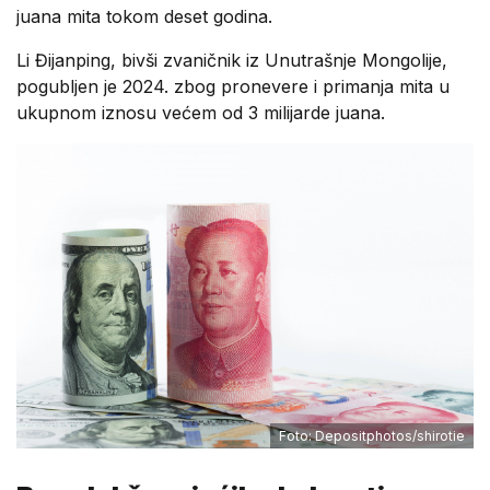
juana mita tokom deset godina.
Li Đijanping, bivši zvaničnik iz Unutrašnje Mongolije,
pogubljen je 2024. zbog pronevere i primanja mita u
ukupnom iznosu većem od 3 milijarde juana.
Foto: Depositphotos/shirotie