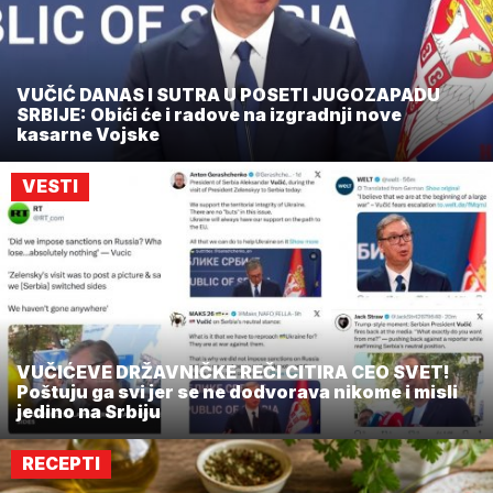
VUČIĆ DANAS I SUTRA U POSETI JUGOZAPADU
SRBIJE: Obići će i radove na izgradnji nove
kasarne Vojske
VESTI
VUČIĆEVE DRŽAVNIČKE REČI CITIRA CEO SVET!
Poštuju ga svi jer se ne dodvorava nikome i misli
jedino na Srbiju
RECEPTI