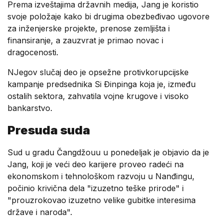
Prema izveštajima državnih medija, Jang je koristio
svoje položaje kako bi drugima obezbeđivao ugovore
za inženjerske projekte, prenose zemljišta i
finansiranje, a zauzvrat je primao novac i
dragocenosti.
NJegov slučaj deo je opsežne protivkorupcijske
kampanje predsednika Si Đinpinga koja je, između
ostalih sektora, zahvatila vojne krugove i visoko
bankarstvo.
Presuda suda
Sud u gradu Čangdžouu u ponedeljak je objavio da je
Jang, koji je veći deo karijere proveo radeći na
ekonomskom i tehnološkom razvoju u Nanđingu,
počinio krivična dela "izuzetno teške prirode" i
"prouzrokovao izuzetno velike gubitke interesima
države i naroda".