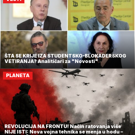
ŠTA SE KRIJE IZA STUDENTSKO-BLOKADERSKOG
VETIRANJA? Analitičari za "Novosti"
PLANETA
REVOLUCIJA NA FRONTU! Način ratovanja više
NIJE ISTI: Nova vojna tehnika se menja u hodu –