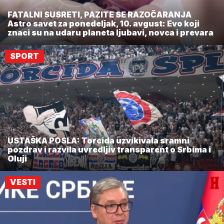
FATALNI SUSRETI, PAZITE SE RAZOČARANJA
Astro savet za ponedeljak, 10. avgust: Evo koji
znaci su na udaru planeta ljubavi, novca i prevara
SPORT
USTAŠKA POSLA: Torcida uzvikivala sramni
pozdrav i razvila uvredljiv transparent o Srbima i
Oluji
VESTI