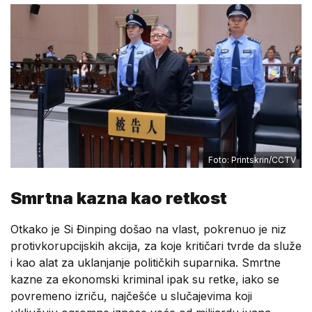
Foto: Printskrin/CCTV
Smrtna kazna kao retkost
Otkako je Si Đinping došao na vlast, pokrenuo je niz
protivkorupcijskih akcija, za koje kritičari tvrde da služe
i kao alat za uklanjanje političkih suparnika. Smrtne
kazne za ekonomski kriminal ipak su retke, iako se
povremeno izriču, najčešće u slučajevima koji