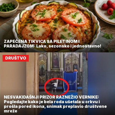
ZAPEČENA TIKVICA SA PILETINOM I
PARADAJZOM: Lako, sezonsko i jednostavno!
DRUŠTVO
NESVAKIDAŠNJI PRIZOR RAZNEŽIO VERNIKE:
Pogledajte kako je bela roda ušetala u crkvu i
prošla pored ikona, snimak preplavio društvene
mreže