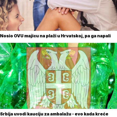
Nosio OVU majicu na plaži u Hrvatskoj, pa ga napali
Srbija uvodi kauciju za ambalažu - evo kada kreće