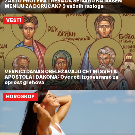
ZAŠTO PROTEINI TREBA DA SE NAĐU NA NAŠEM
MENIJU ZA DORUČAK? 5 važnih razloga
VESTI
VERNICI DANAS OBELEŽAVAJU ČETIRI SVETA
APOSTOLA I ĐAKONA: Ove reči izgovaramo za
oprost grehova
HOROSKOP