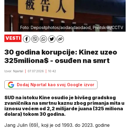
Foto: Depositphotos/aodaodaodaod, Printskrin/CCTV
VESTI
30 godina korupcije: Kinez uzeo
325miliona$ - osuđen na smrt
Izvor: Nportal
07.07.2026
10:42
Dodaj Nportal kao svoj Google izvor
SUD na istoku Kine osudio je bivšeg gradskog
zvaničnika na smrtnu kaznu zbog primanja mita u
iznosu većem od 2,2 milijarde juana (325 miliona
dolara) tokom 30 godina.
Jang Julin (69), koji je od 1993. do 2023. godine