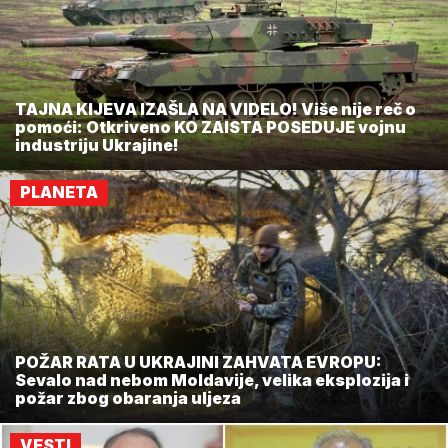
TAJNA KIJEVA IZAŠLA NA VIDELO! Više nije reč o
pomoći: Otkriveno KO ZAISTA POSEDUJE vojnu
industriju Ukrajine!
PLANETA
POŽAR RATA U UKRAJINI ZAHVATA EVROPU:
Sevalo nad nebom Moldavije, velika eksplozija i
požar zbog obaranja uljeza
VESTI