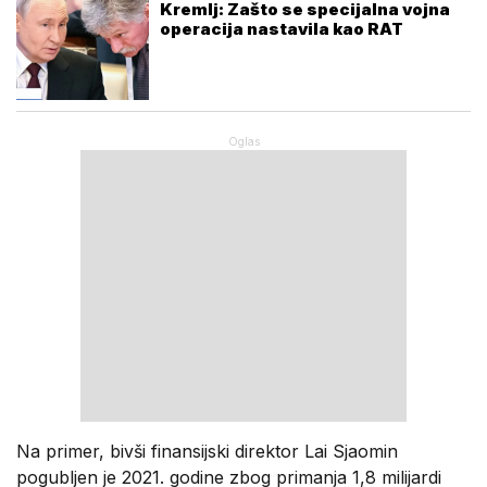
Kremlj: Zašto se specijalna vojna
operacija nastavila kao RAT
Na primer, bivši finansijski direktor Lai Sjaomin
pogubljen je 2021. godine zbog primanja 1,8 milijardi