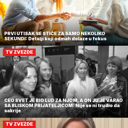
PRVI UTISAK SE STIČE ZA SAMO NEKOLIKO
SEKUNDI: Detalji koji odmah dolaze u fokus
TV ZVEZDE
CEO SVET JE BIO LUD ZA NJOM, A ON JU JE VARAO
SA BLISKOM PRIJATELJICOM: Nije se ni trudio da
sakrije
TV ZVEZDE