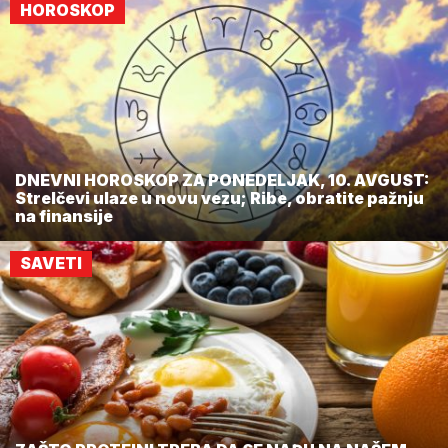
HOROSKOP
DNEVNI HOROSKOP ZA PONEDELJAK, 10. AVGUST:
Strelčevi ulaze u novu vezu; Ribe, obratite pažnju
na finansije
SAVETI