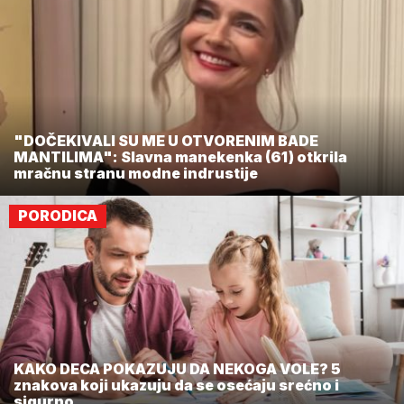
"DOČEKIVALI SU ME U OTVORENIM BADE
MANTILIMA": Slavna manekenka (61) otkrila
mračnu stranu modne indrustije
PORODICA
KAKO DECA POKAZUJU DA NEKOGA VOLE? 5
znakova koji ukazuju da se osećaju srećno i
sigurno