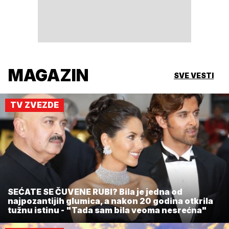
MAGAZIN
SVE VESTI
TV ZVEZDE
SEĆATE SE ČUVENE RUBI? Bila je jedna od
najpozantijih glumica, a nakon 20 godina otkrila
tužnu istinu - "Tada sam bila veoma nesrećna"