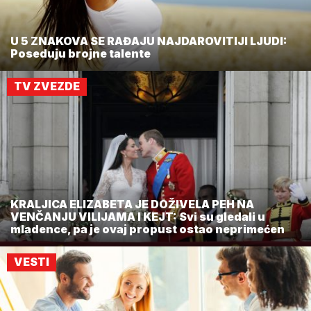
U 5 ZNAKOVA SE RAĐAJU NAJDAROVITIJI LJUDI:
Poseduju brojne talente
TV ZVEZDE
KRALJICA ELIZABETA JE DOŽIVELA PEH NA
VENČANJU VILIJAMA I KEJT: Svi su gledali u
mladence, pa je ovaj propust ostao neprimećen
VESTI