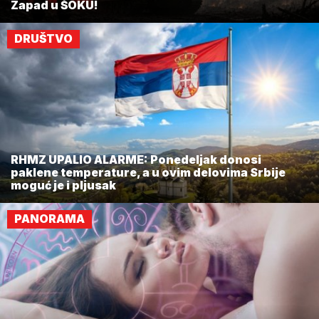
Zapad u ŠOKU!
DRUŠTVO
RHMZ UPALIO ALARME: Ponedeljak donosi
paklene temperature, a u ovim delovima Srbije
moguć je i pljusak
PANORAMA