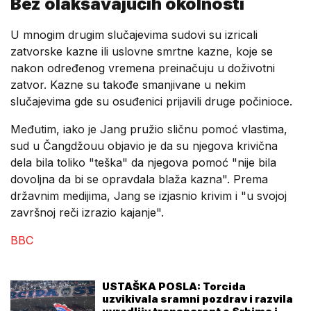
Bez olakšavajućih okolnosti
U mnogim drugim slučajevima sudovi su izricali
zatvorske kazne ili uslovne smrtne kazne, koje se
nakon određenog vremena preinačuju u doživotni
zatvor. Kazne su takođe smanjivane u nekim
slučajevima gde su osuđenici prijavili druge počinioce.
Međutim, iako je Jang pružio sličnu pomoć vlastima,
sud u Čangdžouu objavio je da su njegova krivična
dela bila toliko "teška" da njegova pomoć "nije bila
dovoljna da bi se opravdala blaža kazna". Prema
državnim medijima, Jang se izjasnio krivim i "u svojoj
završnoj reči izrazio kajanje".
BBC
USTAŠKA POSLA: Torcida
uzvikivala sramni pozdrav i razvila