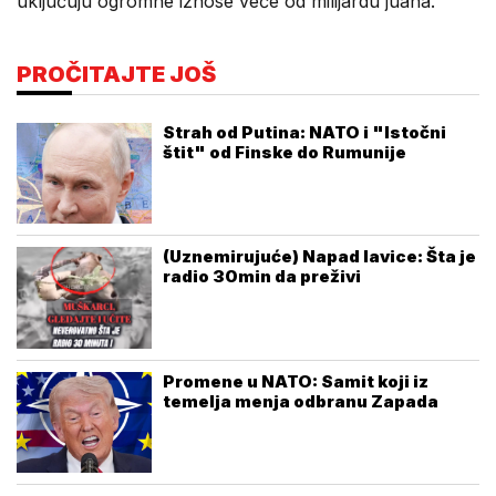
uključuju ogromne iznose veće od milijardu juana.
PROČITAJTE JOŠ
Strah od Putina: NATO i "Istočni
štit" od Finske do Rumunije
(Uznemirujuće) Napad lavice: Šta je
radio 30min da preživi
Promene u NATO: Samit koji iz
temelja menja odbranu Zapada