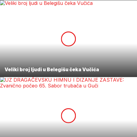
Veliki broj ljudi u Belegišu čeka Vučića