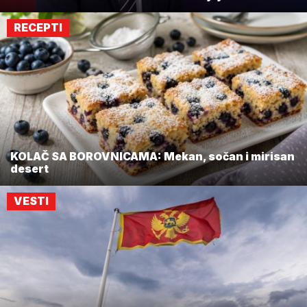
RECEPTI
KOLAČ SA BOROVNICAMA: Mekan, sočan i mirisan
desert
VESTI