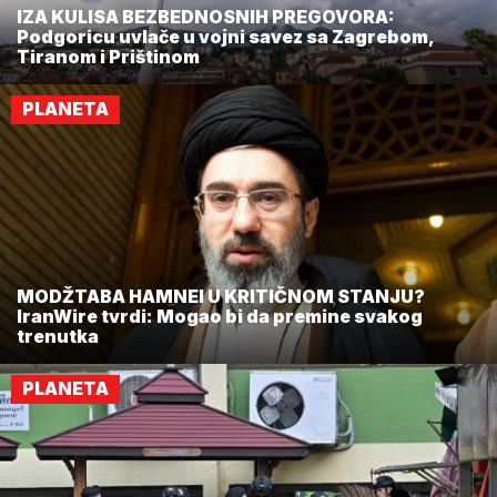
IZA KULISA BEZBEDNOSNIH PREGOVORA:
Podgoricu uvlače u vojni savez sa Zagrebom,
Tiranom i Prištinom
PLANETA
MODŽTABA HAMNEI U KRITIČNOM STANJU?
IranWire tvrdi: Mogao bi da premine svakog
trenutka
PLANETA