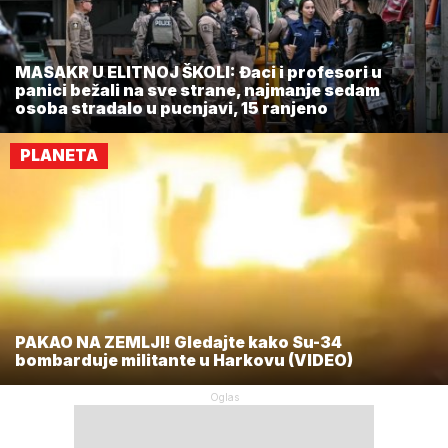
MASAKR U ELITNOJ ŠKOLI: Đaci i profesori u
panici bežali na sve strane, najmanje sedam
osoba stradalo u pucnjavi, 15 ranjeno
PLANETA
PAKAO NA ZEMLJI! Gledajte kako Su-34
bombarduje militante u Harkovu (VIDEO)