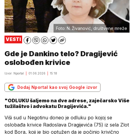
Foto: N. Živanović, društvene mreže
VESTI
Gde je Dankino telo? Dragijević
oslobođen krivice
Izvor: Nportal
01.06.2026
15:18
Dodaj Nportal kao svoj Google izvor
"ODLUKU šaljemo na dve adrese, zaječarsko Više
tužilaštvo i advokatu Dragijevića."
Viši sud u Negotinu doneo je odluku po kojoj se
oslobađa krivice Radoslava Dragijevića (75) iz sela Zlot
kod Bora, koji je bio optužen da je počinio krivično