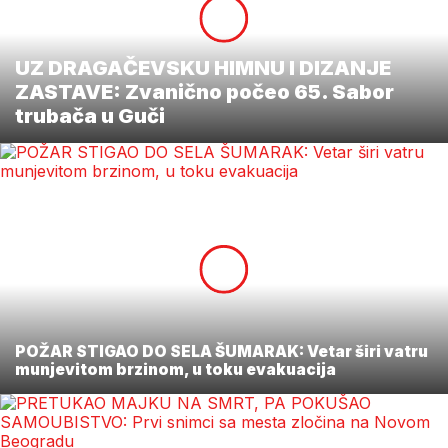
UZ DRAGAČEVSKU HIMNU I DIZANJE
ZASTAVE: Zvanično počeo 65. Sabor
trubača u Guči
POŽAR STIGAO DO SELA ŠUMARAK: Vetar širi vatru
munjevitom brzinom, u toku evakuacija