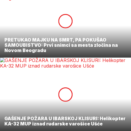
PRETUKAO MAJKU NA SMRT, PA POKUŠAO
SAMOUBISTVO: Prvi snimci sa mesta zločina na
Novom Beogradu
GAŠENJE POŽARA U IBARSKOJ KLISURI: Helikopter
KA-32 MUP iznad rudarske varošice Ušće