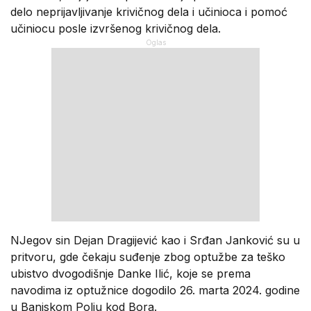
delo neprijavljivanje krivičnog dela i učinioca i pomoć
učiniocu posle izvršenog krivičnog dela.
NJegov sin Dejan Dragijević kao i Srđan Janković su u
pritvoru, gde čekaju suđenje zbog optužbe za teško
ubistvo dvogodišnje Danke Ilić, koje se prema
navodima iz optužnice dogodilo 26. marta 2024. godine
u Banjskom Polju kod Bora.