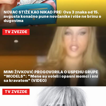
NOVAC STIŽE KAO NIKAD PRE: Ova 3 znaka od 15.
avgusta konačno pune novčanike i više ne brinu o
dugovima
TV ZVEZDE
MIMI ŽIVKOVIĆ PROGOVORILA O USPEHU GRUPE
"MODELS": "Mene su voleli i opasni momci i oni
sa kravatom" (VIDEO)
TV ZVEZDE