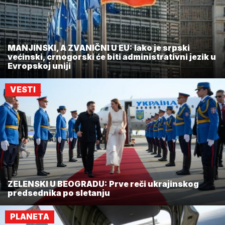
MANJINSKI, A ZVANIČNI U EU: Iako je srpski
većinski, crnogorski će biti administrativni jezik u
Evropskoj uniji
VESTI
ZELENSKI U BEOGRADU: Prve reči ukrajinskog
predsednika po sletanju
PLANETA