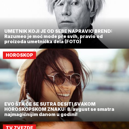
UMETNIK KOJI JE OD SEBE NAPRAVIO BREND:
Razumeo je moć mode pre svih, pravio od
proizoda umetnička dela (FOTO)
HOROSKOP
EVO ŠTA ĆE SE SUTRA DESITI SVAKOM
HOROSKOPSKOM ZNAKU: 8. avgust se smatra
najmagičnijim danom u godini!
TV ZVEZDE