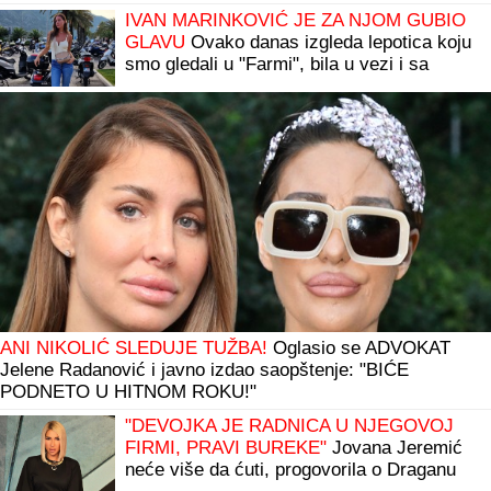
pomogne"
IVAN MARINKOVIĆ JE ZA NJOM GUBIO
GLAVU
Ovako danas izgleda lepotica koju
smo gledali u "Farmi", bila u vezi i sa
pevačem, a porodična tragedija ju je
slomila
ANI NIKOLIĆ SLEDUJE TUŽBA!
Oglasio se ADVOKAT
Jelene Radanović i javno izdao saopštenje: "BIĆE
PODNETO U HITNOM ROKU!"
"DEVOJKA JE RADNICA U NJEGOVOJ
FIRMI, PRAVI BUREKE"
Jovana Jeremić
neće više da ćuti, progovorila o Draganu