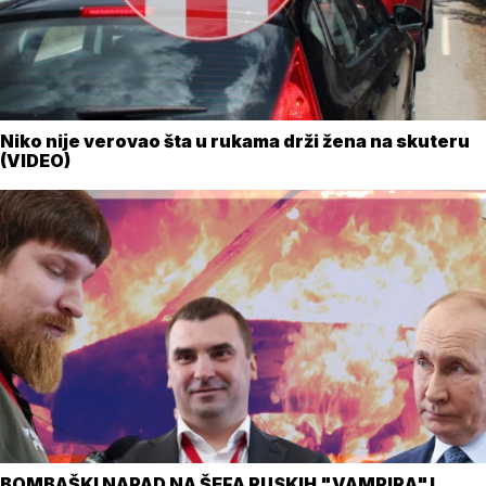
Niko nije verovao šta u rukama drži žena na skuteru
(VIDEO)
BOMBAŠKI NAPAD NA ŠEFA RUSKIH "VAMPIRA"!