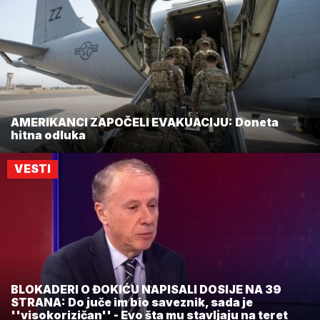
AMERIKANCI ZAPOČELI EVAKUACIJU: Doneta
hitna odluka
VESTI
BLOKADERI O ĐOKIĆU NAPISALI DOSIJE NA 39
STRANA: Do juče im bio saveznik, sada je
''visokorizičan'' - Evo šta mu stavljaju na teret