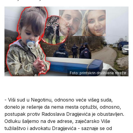
Foto: printskrin društvene mreže
- Viši sud u Negotinu, odnosno veće višeg suda,
donelo je rešenje da nema mesta optužbi, odnosno,
postupak protiv Radoslava Dragijevića je obustavljen.
Odluku šaljemo na dve adrese, zaječarsko Više
tužilaštvo i advokatu Dragijevića - saznaje se od