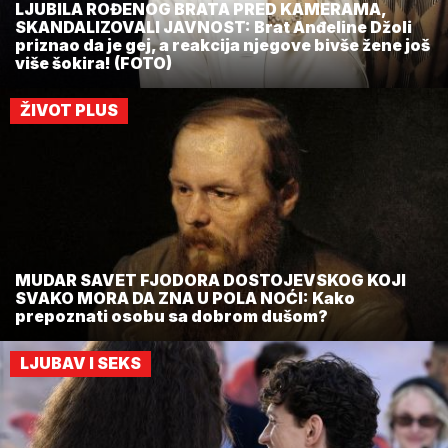
LJUBILA ROĐENOG BRATA PRED KAMERAMA,
SKANDALIZOVALI JAVNOST: Brat Anđeline Džoli
priznao da je gej, a reakcija njegove bivše žene još
više šokira! (FOTO)
ŽIVOT PLUS
MUDAR SAVET FJODORA DOSTOJEVSKOG KOJI
SVAKO MORA DA ZNA U POLA NOĆI: Kako
prepoznati osobu sa dobrom dušom?
LJUBAV I SEKS