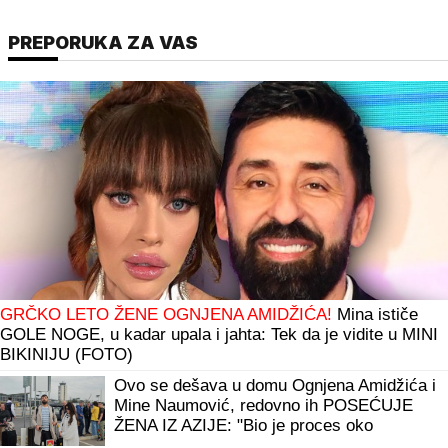
PREPORUKA ZA VAS
GRČKO LETO ŽENE OGNJENA AMIDŽIĆA!
Mina ističe
GOLE NOGE, u kadar upala i jahta: Tek da je vidite u MINI
BIKINIJU (FOTO)
Ovo se dešava u domu Ognjena Amidžića i
Mine Naumović, redovno ih POSEĆUJE
ŽENA IZ AZIJE: "Bio je proces oko
papirologije, sa Perunom ne može da