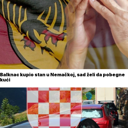
Balknac kupio stan u Nemačkoj, sad želi da pobegne
kući