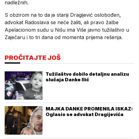
nadležnih.
S obzirom na to da je stariji Dragijević oslobođen,
advokat Radoslava se neće žaliti, ali pravo žalbe
Apelacionom sudu u Nišu ima Više javno tužilaštvo u
Zaječaru i to tri dana od momenta prijema rešenja.
PROČITAJTE JOŠ
Tužilaštvo dobilo detaljnu analizu
slučaja Danke Ilić
MAJKA DANKE PROMENILA ISKAZ:
Oglasio se advokat Dragijevića