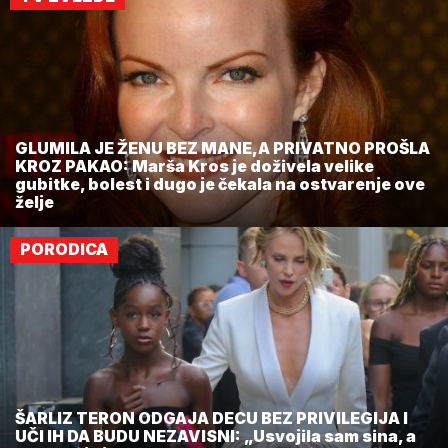
GLUMILA JE ŽENU BEZ MANE,A PRIVATNO PROŠLA
KROZ PAKAO: Marša Kros je doživela velike
gubitke, bolest i dugo je čekala na ostvarenje ove
želje
PORODICA
ŠARLIZ TERON ODGAJA DECU BEZ PRIVILEGIJA I
UČI IH DA BUDU NEZAVISNI: „Usvojila sam sina, a