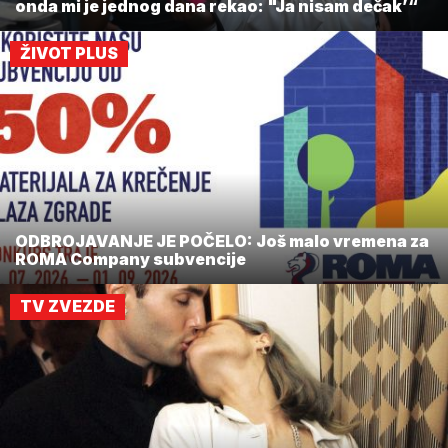
onda mi je jednog dana rekao: "Ja nisam dečak’“
ŽIVOT PLUS
ODBROJAVANJE JE POČELO: Još malo vremena za
ROMA Company subvencije
TV ZVEZDE