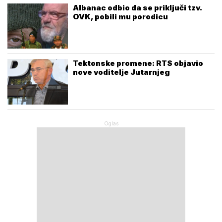
Albanac odbio da se priključi tzv.
OVK, pobili mu porodicu
Tektonske promene: RTS objavio
nove voditelje Jutarnjeg