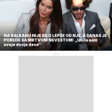
NA BALKANU NIJE BILO LEPŠE OD NJE, A DANAS JE
POREDE SA MRTVOM NEVESTOM: „Ubila sam
svoje dvoje dece“