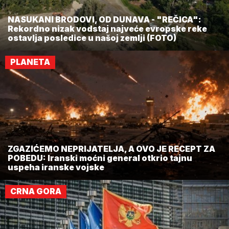
NASUKANI BRODOVI, OD DUNAVA - "REČICA":
Rekordno nizak vodstaj najveće evropske reke
ostavlja posledice u našoj zemlji (FOTO)
PLANETA
ZGAZIĆEMO NEPRIJATELJA, A OVO JE RECEPT ZA
POBEDU: Iranski moćni general otkrio tajnu
uspeha iranske vojske
CRNA GORA