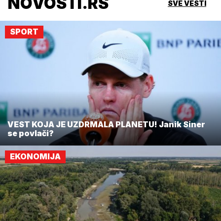
NOVOSTI.RS
SVE VESTI
SPORT
VEST KOJA JE UZDRMALA PLANETU! Janik Siner
se povlači?
EKONOMIJA