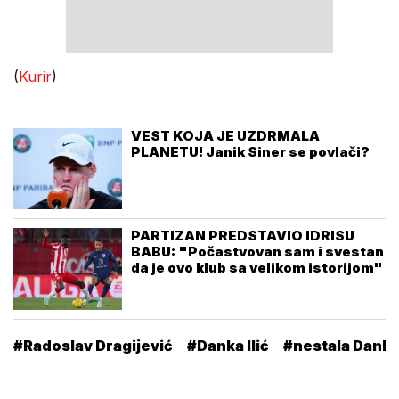
(
Kurir
)
VEST KOJA JE UZDRMALA
PLANETU! Janik Siner se povlači?
PARTIZAN PREDSTAVIO IDRISU
BABU: "Počastvovan sam i svestan
da je ovo klub sa velikom istorijom"
#Radoslav Dragijević
#Danka Ilić
#nestala Danka 