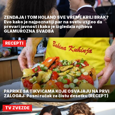
ZENDAJA I TOM HOLAND SVE VREME KRILI BRAK?
Evo kako je najpoznatiji par na svetu uspeo da
prevari javnost i kako je izgledala njihova
GLAMUROZNA SVADBA
RECEPTI
PAPRIKE SA TIKVICAMA KOJE OSVAJAJU NA PRVI
ZALOGAJ: Posni ručak za čistu desetku (RECEPT)
TV ZVEZDE