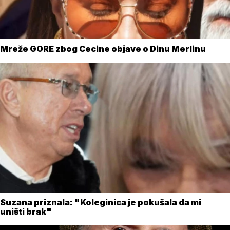
Mreže GORE zbog Cecine objave o Dinu Merlinu
Suzana priznala: "Koleginica je pokušala da mi
uništi brak"