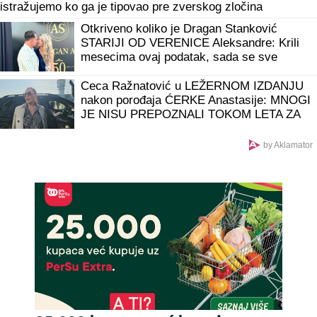
istražujemo ko ga je tipovao pre zverskog zločina
Otkriveno koliko je Dragan Stanković
STARIJI OD VERENICE Aleksandre: Krili
mesecima ovaj podatak, sada se sve
saznalo
Ceca Ražnatović u LEŽERNOM IZDANJU
nakon porođaja ĆERKE Anastasije: MNOGI
JE NISU PREPOZNALI TOKOM LETA ZA
SRBIJU! (FOTO)
by Aklamator