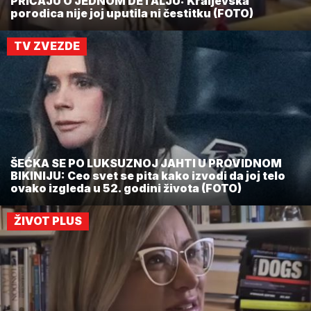
PRIČAJU O JEDNOM DETALJU: Kraljevska
porodica nije joj uputila ni čestitku (FOTO)
TV ZVEZDE
ŠEĆKA SE PO LUKSUZNOJ JAHTI U PROVIDNOM
BIKINIJU: Ceo svet se pita kako izvodi da joj telo
ovako izgleda u 52. godini života (FOTO)
ŽIVOT PLUS