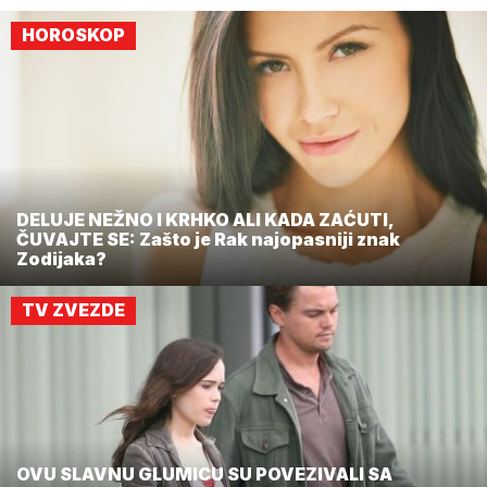
HOROSKOP
DELUJE NEŽNO I KRHKO ALI KADA ZAĆUTI,
ČUVAJTE SE: Zašto je Rak najopasniji znak
Zodijaka?
TV ZVEZDE
OVU SLAVNU GLUMICU SU POVEZIVALI SA