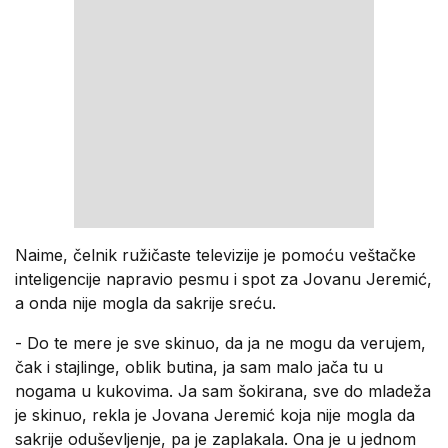
Naime, čelnik ružičaste televizije je pomoću veštačke
inteligencije napravio pesmu i spot za Jovanu Jeremić,
a onda nije mogla da sakrije sreću.
- Do te mere je sve skinuo, da ja ne mogu da verujem,
čak i stajlinge, oblik butina, ja sam malo jača tu u
nogama u kukovima. Ja sam šokirana, sve do mladeža
je skinuo, rekla je Jovana Jeremić koja nije mogla da
sakrije oduševljenje, pa je zaplakala. Ona je u jednom