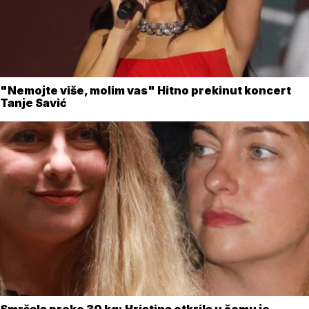
"Nemojte više, molim vas" Hitno prekinut koncert
Tanje Savić
Smršala preko 30 kg: Hristina otkrila u čemu je