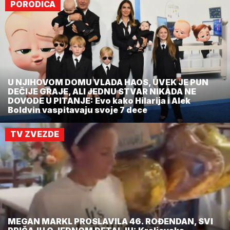
PORODICA
U NJIHOVOM DOMU VLADA HAOS, UVEK JE PUN
DEČIJE GRAJE, ALI JEDNU STVAR NIKADA NE
DOVODE U PITANJE: Evo kako Hilarija i Alek
Boldvin vaspitavaju svoje 7 dece
TV ZVEZDE
MEGAN MARKL PROSLAVILA 46. ROĐENDAN, SVI