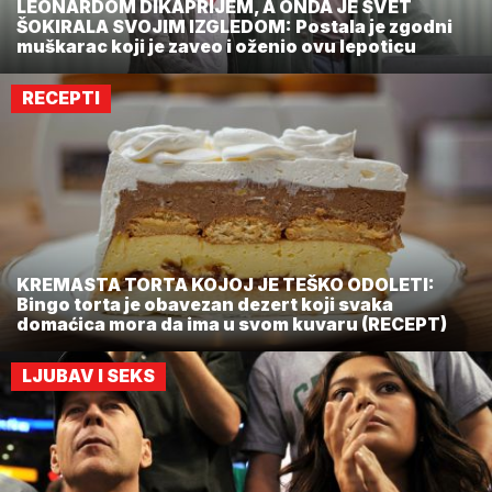
LEONARDOM DIKAPRIJEM, A ONDA JE SVET
ŠOKIRALA SVOJIM IZGLEDOM: Postala je zgodni
muškarac koji je zaveo i oženio ovu lepoticu
RECEPTI
KREMASTA TORTA KOJOJ JE TEŠKO ODOLETI:
Bingo torta je obavezan dezert koji svaka
domaćica mora da ima u svom kuvaru (RECEPT)
LJUBAV I SEKS