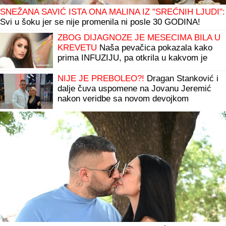
SNEŽANA SAVIĆ ISTA ONA MALINA IZ "SREĆNIH LJUDI":
Svi u šoku jer se nije promenila ni posle 30 GODINA!
ZBOG DIJAGNOZE JE MESECIMA BILA U
KREVETU
Naša pevačica pokazala kako
prima INFUZIJU, pa otkrila u kakvom je
trenutno stanju - ovih dana prodaje i kuću
NIJE JE PREBOLEO?!
Dragan Stanković i
dalje čuva uspomene na Jovanu Jeremić
nakon veridbe sa novom devojkom