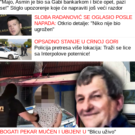
"Majo, Asmin je bio sa Gabi bankarkom i biće opet, pazi
se!" Stiglo upozorenje koje će napraviti još veći razdor
SLOBA RADANOVIĆ SE OGLASIO POSLE
NAPADA:
Otkrio detalje: "Niko nije bio
ugrožen"
OPSADNO STANJE U CRNOJ GORI
Policija pretresa više lokacija: Traži se lice
sa Interpolove poternice!
BOGATI PEKAR MUČEN I UBIJEN! U
"Blicu uživo"