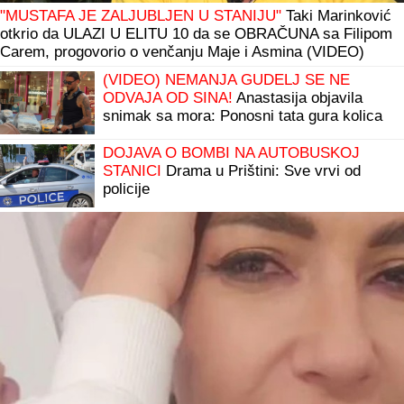
"MUSTAFA JE ZALJUBLJEN U STANIJU"
Taki Marinković
otkrio da ULAZI U ELITU 10 da se OBRAČUNA sa Filipom
Carem, progovorio o venčanju Maje i Asmina (VIDEO)
(VIDEO) NEMANJA GUDELJ SE NE
ODVAJA OD SINA!
Anastasija objavila
snimak sa mora: Ponosni tata gura kolica
dok Ilijan spava, raznežila sve
DOJAVA O BOMBI NA AUTOBUSKOJ
STANICI
Drama u Prištini: Sve vrvi od
policije