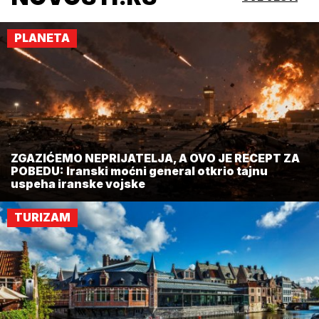
PLANETA
ZGAZIĆEMO NEPRIJATELJA, A OVO JE RECEPT ZA
POBEDU: Iranski moćni general otkrio tajnu
uspeha iranske vojske
TURIZAM