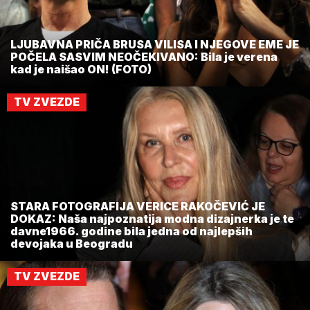
LJUBAVNA PRIČA BRUSA VILISA I NJEGOVE EME JE
POČELA SASVIM NEOČEKIVANO: Bila je verena
kad je naišao ON! (FOTO)
TV ZVEZDE
STARA FOTOGRAFIJA VERICE RAKOČEVIĆ JE
DOKAZ: Naša najpoznatija modna dizajnerka je te
davne1966. godine bila jedna od najlepših
devojaka u Beogradu
TV ZVEZDE