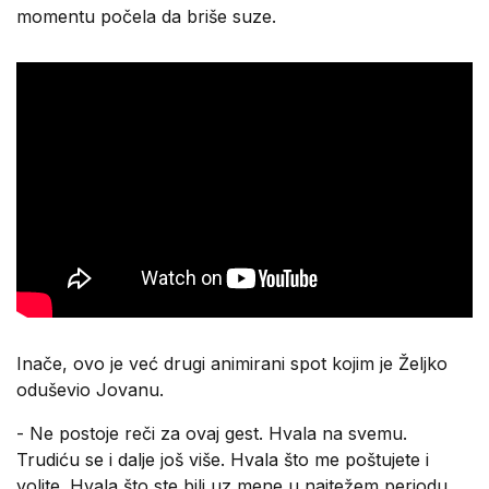
momentu počela da briše suze.
Inače, ovo je već drugi animirani spot kojim je Željko
oduševio Jovanu.
- Ne postoje reči za ovaj gest. Hvala na svemu.
Trudiću se i dalje još više. Hvala što me poštujete i
volite. Hvala što ste bili uz mene u najtežem periodu