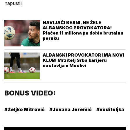
napustili.
NAVIJAČI BESNI, NE ŽELE
ALBANSKOG PROVOKATORA!
Plaćen 11 miliona pa dobio brutalnu
poruku
ALBANSKI PROVOKATOR IMA NOVI
KLUB! Mrzitelj Srba karijeru
nastavlja u Moskvi
BONUS VIDEO:
#Željko Mitrović
#Jovana Jeremić
#voditeljka