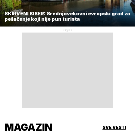
SKRIVENI BISER: Srednjovekovni evropski grad za
pešačenje koji nije pun turista
MAGAZIN
SVE VESTI