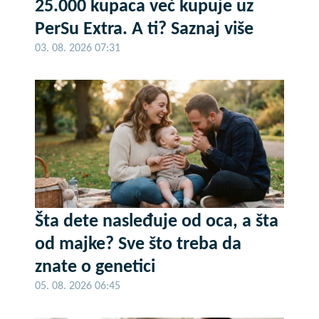
25.000 kupaca već kupuje uz
PerSu Extra. A ti? Saznaj više
03. 08. 2026 07:31
Šta dete nasleđuje od oca, a šta
od majke? Sve što treba da
znate o genetici
05. 08. 2026 06:45