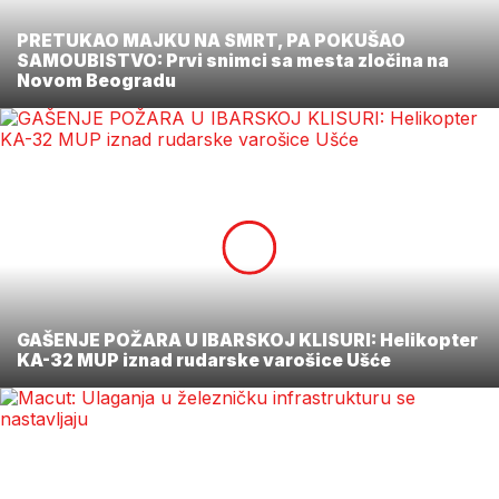
PRETUKAO MAJKU NA SMRT, PA POKUŠAO
SAMOUBISTVO: Prvi snimci sa mesta zločina na
Novom Beogradu
GAŠENJE POŽARA U IBARSKOJ KLISURI: Helikopter
KA-32 MUP iznad rudarske varošice Ušće