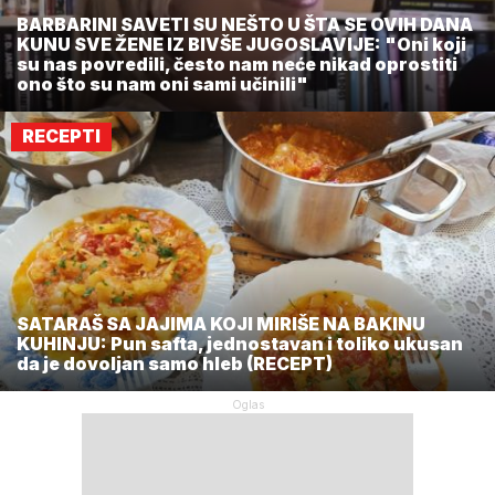
BARBARINI SAVETI SU NEŠTO U ŠTA SE OVIH DANA
KUNU SVE ŽENE IZ BIVŠE JUGOSLAVIJE: "Oni koji
su nas povredili, često nam neće nikad oprostiti
ono što su nam oni sami učinili"
RECEPTI
SATARAŠ SA JAJIMA KOJI MIRIŠE NA BAKINU
KUHINJU: Pun safta, jednostavan i toliko ukusan
da je dovoljan samo hleb (RECEPT)