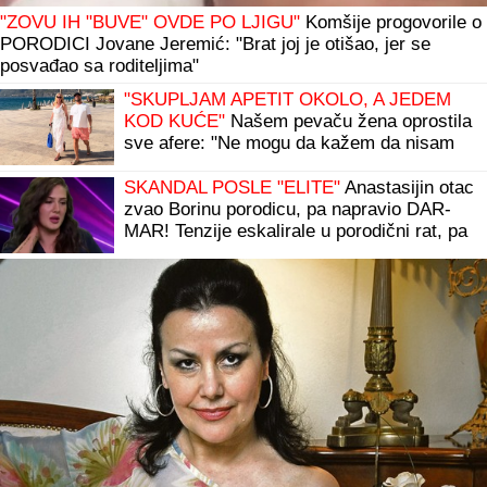
"ZOVU IH "BUVE" OVDE PO LJIGU"
Komšije progovorile o
PORODICI Jovane Jeremić: "Brat joj je otišao, jer se
posvađao sa roditeljima"
"SKUPLJAM APETIT OKOLO, A JEDEM
KOD KUĆE"
Našem pevaču žena oprostila
sve afere: "Ne mogu da kažem da nisam
pogledao drugu"
SKANDAL POSLE "ELITE"
Anastasijin otac
zvao Borinu porodicu, pa napravio DAR-
MAR! Tenzije eskalirale u porodični rat, pa
usledio OBRT