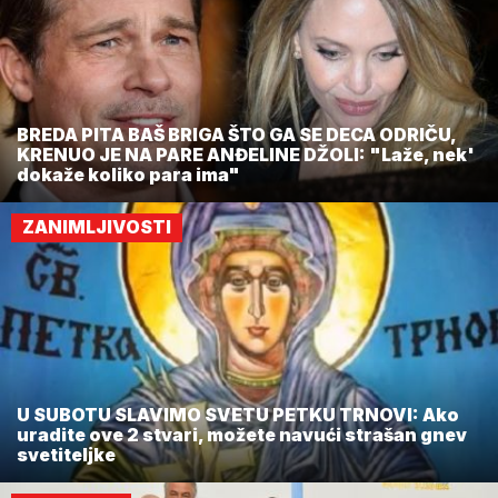
BREDA PITA BAŠ BRIGA ŠTO GA SE DECA ODRIČU,
KRENUO JE NA PARE ANĐELINE DŽOLI: "Laže, nek'
dokaže koliko para ima"
ZANIMLJIVOSTI
U SUBOTU SLAVIMO SVETU PETKU TRNOVI: Ako
uradite ove 2 stvari, možete navući strašan gnev
svetiteljke