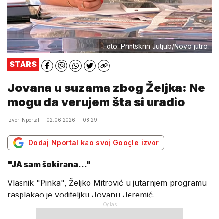
Foto: Printskrin Jutjub/Novo jutro
STARS
Jovana u suzama zbog Željka: Ne
mogu da verujem šta si uradio
Izvor: Nportal
02.06.2026
08:29
Dodaj Nportal kao svoj Google izvor
"JA sam šokirana..."
Vlasnik "Pinka", Željko Mitrović u jutarnjem programu
rasplakao je voditeljku Jovanu Jeremić.