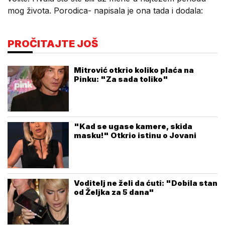
mog života. Porodica- napisala je ona tada i dodala:
PROČITAJTE JOŠ
Mitrović otkrio koliko plaća na
Pinku: "Za sada toliko"
"Kad se ugase kamere, skida
masku!" Otkrio istinu o Jovani
Voditelj ne želi da ćuti: "Dobila stan
od Željka za 5 dana"