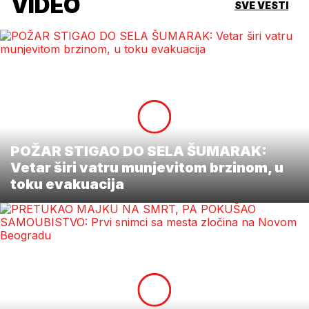
VIDEO
SVE VESTI
POŽAR STIGAO DO SELA ŠUMARAK:
Vetar širi vatru munjevitom brzinom, u
toku evakuacija