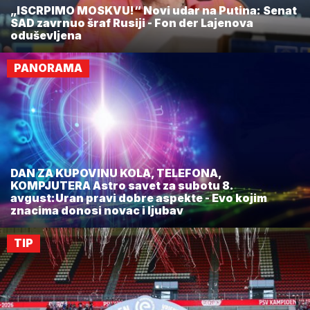
„ISCRPIMO MOSKVU!“ Novi udar na Putina: Senat
SAD zavrnuo šraf Rusiji - Fon der Lajenova
oduševljena
PANORAMA
DAN ZA KUPOVINU KOLA, TELEFONA,
KOMPJUTERA Astro savet za subotu 8.
avgust:Uran pravi dobre aspekte - Evo kojim
znacima donosi novac i ljubav
TIP