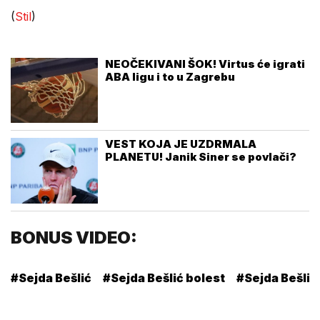
(
Stil
)
NEOČEKIVANI ŠOK! Virtus će igrati
ABA ligu i to u Zagrebu
VEST KOJA JE UZDRMALA
PLANETU! Janik Siner se povlači?
BONUS VIDEO:
#Sejda Bešlić
#Sejda Bešlić bolest
#Sejda Bešlić