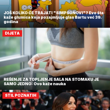
JOŠ KOLIKO ĆE TRAJATI "SIMPSONOVI"? Evo šta
kaže glumica koja pozajmljuje glas Bartu već 39.
godina
DIJETA
REŠENJE ZA TOPLJENJE SALA NA STOMAKU JE
SAMO JEDNO: Ovo kaže nauka
STIL POZNATIH