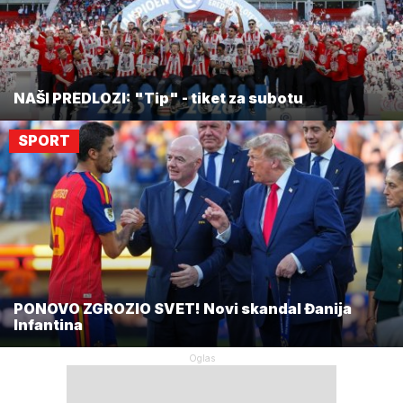
NAŠI PREDLOZI: "Tip" - tiket za subotu
SPORT
PONOVO ZGROZIO SVET! Novi skandal Đanija
Infantina