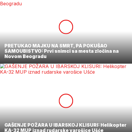
PRETUKAO MAJKU NA SMRT, PA POKUŠAO
SAMOUBISTVO: Prvi snimci sa mesta zločina na
Novom Beogradu
GAŠENJE POŽARA U IBARSKOJ KLISURI: Helikopter
KA-32 MUP iznad rudarske varošice Ušće