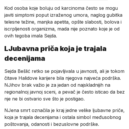
Kod osoba koje boluju od karcinoma često se mogu
javiti simptomi poput izraženog umora, naglog gubitka
telesne težine, manjka apetita, opšte slabosti, bolova i
iscrpljenosti organizma, mada nije poznato koje je od
ovih tegoba imala Sejda.
LJubavna priča koja je trajala
decenijama
Sejda Bešlić retko se pojavljivala u javnosti, ali je tokom
čitave Halidove karijere bila njegova najveća podrška.
NJihov brak važio je za jedan od najskladnijih na
regionalnoj javnoj sceni, a pevač je često isticao da bez
nje ne bi ostvario sve što je postigao.
NJena smrt označila je kraj jedne velike ljubavne priče,
koja je trajala decenijama i ostala simbol međusobnog
poštovanja, odanosti i bezuslovne podrške.