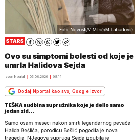
Foto: Novosti/V. Mitrić/M. Labudović
STARS
Ovo su simptomi bolesti od koje je
umrla Halidova Sejda
Izvor: Nportal
03.06.2026
08:14
Dodaj Nportal kao svoj Google izvor
TEŠKA sudbina supružnika koje je delio samo
jedan zid...
Samo osam meseci nakon smrti legendarnog pevača
Halida Bešlića, porodicu Bešlić pogodila je nova
tragedija. NJegova supruga Sejda izgubila je