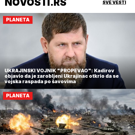
NOVOSTI.RS
SVE VESTI
PLANETA
UKRAJINSKI VOJNIK "PROPEVAO": Kadirov
objavio da je zarobljeni Ukrajinac otkrio da se
vojska raspada po šavovima
PLANETA