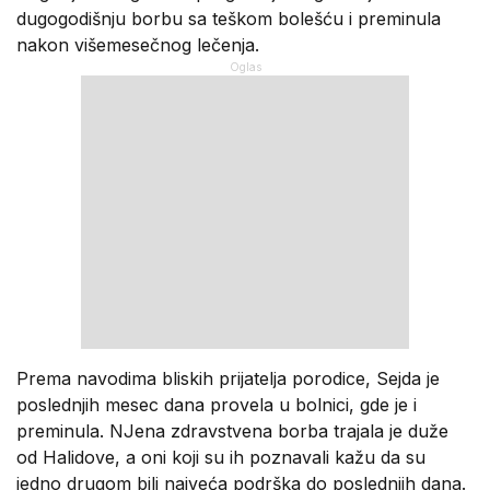
dugogodišnju borbu sa teškom bolešću i preminula
nakon višemesečnog lečenja.
Prema navodima bliskih prijatelja porodice, Sejda je
poslednjih mesec dana provela u bolnici, gde je i
preminula. NJena zdravstvena borba trajala je duže
od Halidove, a oni koji su ih poznavali kažu da su
jedno drugom bili najveća podrška do poslednjih dana.