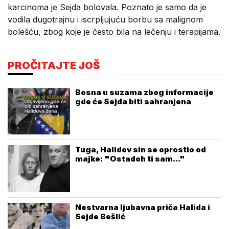
karcinoma je Sejda bolovala. Poznato je samo da je
vodila dugotrajnu i iscrpljujuću borbu sa malignom
bolešću, zbog koje je često bila na lečenju i terapijama.
PROČITAJTE JOŠ
Bosna u suzama zbog informacije
gde će Sejda biti sahranjena
Tuga, Halidov sin se oprostio od
majke: "Ostadoh ti sam..."
Nestvarna ljubavna priča Halida i
Sejde Bešlić