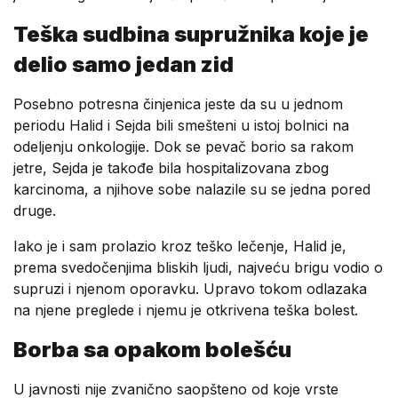
Teška sudbina supružnika koje je
delio samo jedan zid
Posebno potresna činjenica jeste da su u jednom
periodu Halid i Sejda bili smešteni u istoj bolnici na
odeljenju onkologije. Dok se pevač borio sa rakom
jetre, Sejda je takođe bila hospitalizovana zbog
karcinoma, a njihove sobe nalazile su se jedna pored
druge.
Iako je i sam prolazio kroz teško lečenje, Halid je,
prema svedočenjima bliskih ljudi, najveću brigu vodio o
supruzi i njenom oporavku. Upravo tokom odlazaka
na njene preglede i njemu je otkrivena teška bolest.
Borba sa opakom bolešću
U javnosti nije zvanično saopšteno od koje vrste