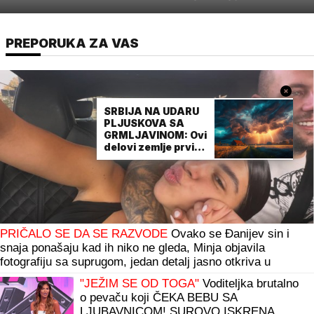
PREPORUKA ZA VAS
SRBIJA NA UDARU
PLJUSKOVA SA
GRMLJAVINOM: Ovi
delovi zemlje prvi
na udadru
PRIČALO SE DA SE RAZVODE
Ovako se Đanijev sin i
snaja ponašaju kad ih niko ne gleda, Minja objavila
fotografiju sa suprugom, jedan detalj jasno otkriva u
kakvom su braku
"JEŽIM SE OD TOGA"
Voditeljka brutalno
o pevaču koji ČEKA BEBU SA
LJUBAVNICOM! SUROVO ISKRENA