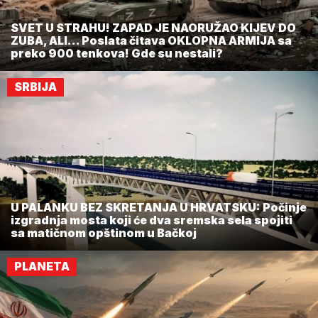
SVET U STRAHU! ZAPAD JE NAORUŽAO KIJEV DO
ZUBA, ALI... Poslata čitava OKLOPNA ARMIJA sa
preko 900 tenkova! Gde su nestali?
SRBIJA
U PALANKU BEZ SKRETANJA U HRVATSKU: Počinje
izgradnja mosta koji će dva sremska sela spojiti
sa matičnom opštinom u Bačkoj
PLANETA