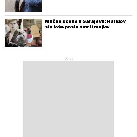
Mučne scene u Sarajevu: Halidov
sin loše posle smrti majke