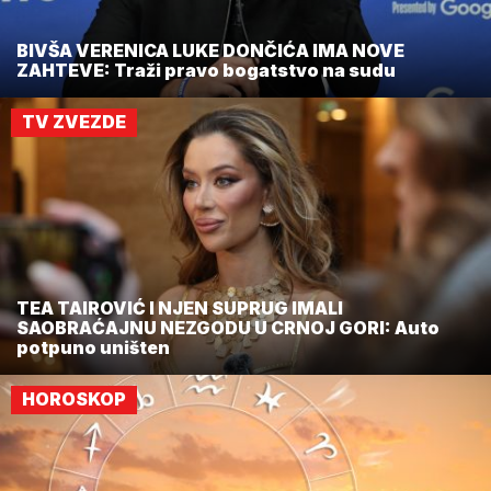
BIVŠA VERENICA LUKE DONČIĆA IMA NOVE
ZAHTEVE: Traži pravo bogatstvo na sudu
TV ZVEZDE
TEA TAIROVIĆ I NJEN SUPRUG IMALI
SAOBRAĆAJNU NEZGODU U CRNOJ GORI: Auto
potpuno uništen
HOROSKOP