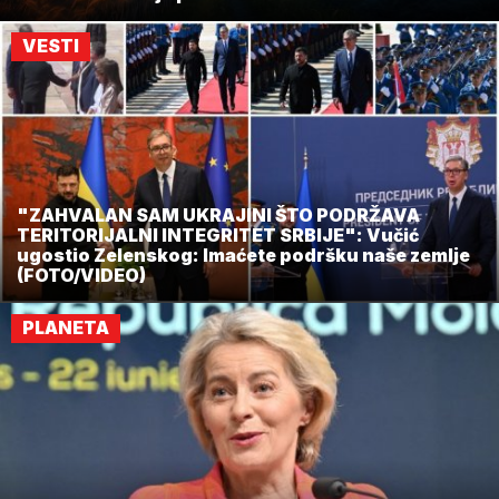
VESTI
"ZAHVALAN SAM UKRAJINI ŠTO PODRŽAVA
TERITORIJALNI INTEGRITET SRBIJE": Vučić
ugostio Zelenskog: Imaćete podršku naše zemlje
(FOTO/VIDEO)
PLANETA