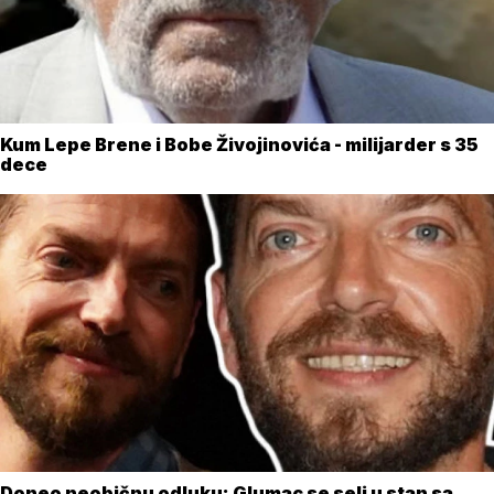
Kum Lepe Brene i Bobe Živojinovića - milijarder s 35
dece
Doneo neobičnu odluku: Glumac se seli u stan sa