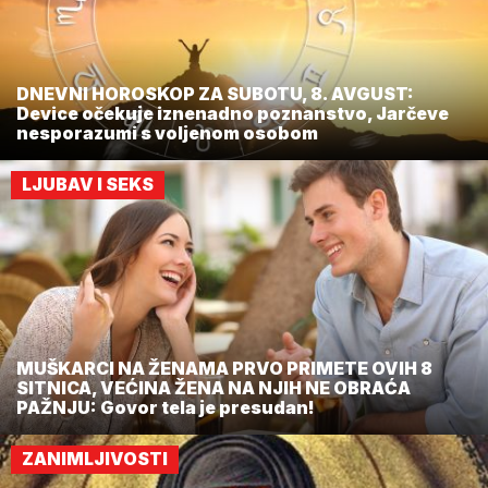
DNEVNI HOROSKOP ZA SUBOTU, 8. AVGUST:
Device očekuje iznenadno poznanstvo, Jarčeve
nesporazumi s voljenom osobom
LJUBAV I SEKS
MUŠKARCI NA ŽENAMA PRVO PRIMETE OVIH 8
SITNICA, VEĆINA ŽENA NA NJIH NE OBRAĆA
PAŽNJU: Govor tela je presudan!
ZANIMLJIVOSTI