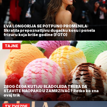
EVA LONGORIJA SE POTPUNO PROMENILA:
Skratila prepoznatljivu dugačku kosu i ponela
frizuru koja briše godine (FOTO)
TAJNE
ZBOG ČEGA KUTIJU SLADOLEDA TREBA DA
STAVITE NAOPAKO U ZAMRZIVAČ? Retko ko zna
ovaj trik
TV ZVEZDE