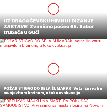
UZ DRAGAČEVSKU HIMNU I DIZANJE
ZASTAVE: Zvanično počeo 65. Sabor
trubača u Guči
POŽAR STIGAO DO SELA ŠUMARAK: Vetar širi vatru
munjevitom brzinom, u toku evakuacija