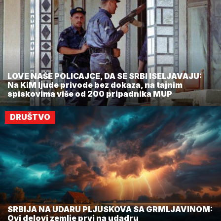
LOVE NAŠE POLICAJCE, DA SE SRBI ISELJAVAJU:
Na KiM ljude privode bez dokaza, na tajnim
spiskovima više od 200 pripadnika MUP
DRUŠTVO
SRBIJA NA UDARU PLJUSKOVA SA GRMLJAVINOM:
Ovi delovi zemlje prvi na udadru