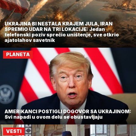
UKRAJINA BI NESTALA KRAJEM JULA, IRAN
SPREMIO UDAR NA TRI LOKACIJE: Jedan
telefonski poziv sprečio uništenje, sve otkrio
ajatolahov savetnik
PLANETA
AMERIKANCI POSTIGLI DOGOVOR SA UKRAJINOM:
Svi napadi u ovom delu se obustavljaju
VESTI