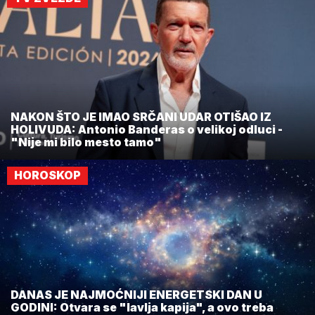
NAKON ŠTO JE IMAO SRČANI UDAR OTIŠAO IZ
HOLIVUDA: Antonio Banderas o velikoj odluci -
"Nije mi bilo mesto tamo"
HOROSKOP
DANAS JE NAJMOĆNIJI ENERGETSKI DAN U
GODINI: Otvara se "lavlja kapija", a ovo treba