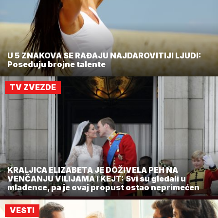
U 5 ZNAKOVA SE RAĐAJU NAJDAROVITIJI LJUDI:
Poseduju brojne talente
TV ZVEZDE
KRALJICA ELIZABETA JE DOŽIVELA PEH NA
VENČANJU VILIJAMA I KEJT: Svi su gledali u
mladence, pa je ovaj propust ostao neprimećen
VESTI