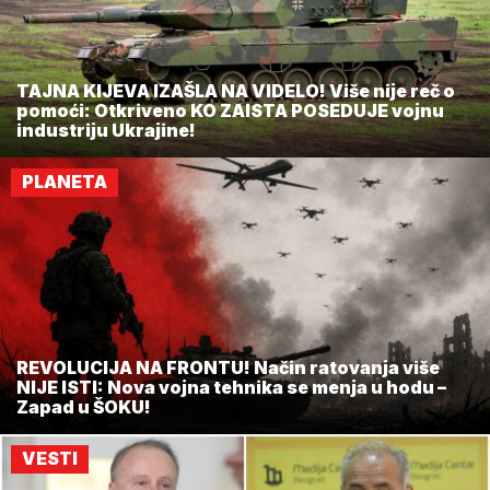
TAJNA KIJEVA IZAŠLA NA VIDELO! Više nije reč o
pomoći: Otkriveno KO ZAISTA POSEDUJE vojnu
industriju Ukrajine!
PLANETA
REVOLUCIJA NA FRONTU! Način ratovanja više
NIJE ISTI: Nova vojna tehnika se menja u hodu –
Zapad u ŠOKU!
VESTI