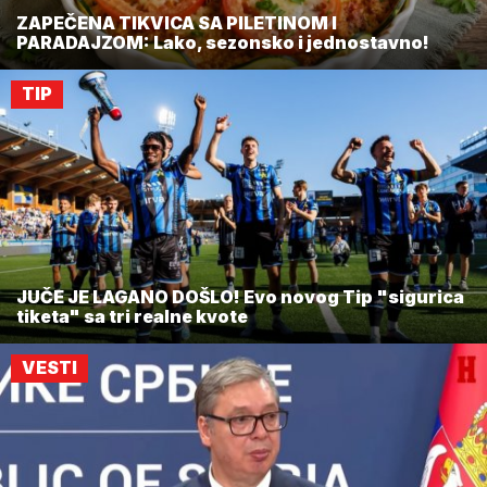
ZAPEČENA TIKVICA SA PILETINOM I
PARADAJZOM: Lako, sezonsko i jednostavno!
TIP
JUČE JE LAGANO DOŠLO! Evo novog Tip "sigurica
tiketa" sa tri realne kvote
VESTI