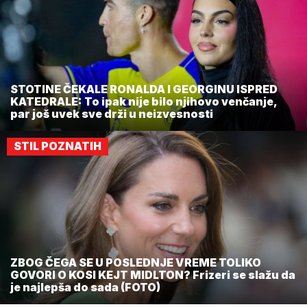
STOTINE ČEKALE RONALDA I GEORGINU ISPRED
KATEDRALE: To ipak nije bilo njihovo venčanje,
par još uvek sve drži u neizvesnosti
STIL POZNATIH
ZBOG ČEGA SE U POSLEDNJE VREME TOLIKO
GOVORI O KOSI KEJT MIDLTON? Frizeri se slažu da
je najlepša do sada (FOTO)