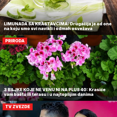
LIMUNADA SA KRASTAVCIMA: Drugačija je od one
na koju smo svi navikli i odmah osvežava
PRIRODA
3 BILJKE KOJE NE VENU NI NA PLUS 40: Krasiće
vam baštu ili terasu i u najtoplijim danima
TV ZVEZDE