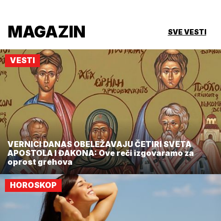
MAGAZIN
SVE VESTI
VESTI
VERNICI DANAS OBELEŽAVAJU ČETIRI SVETA
APOSTOLA I ĐAKONA: Ove reči izgovaramo za
oprost grehova
HOROSKOP