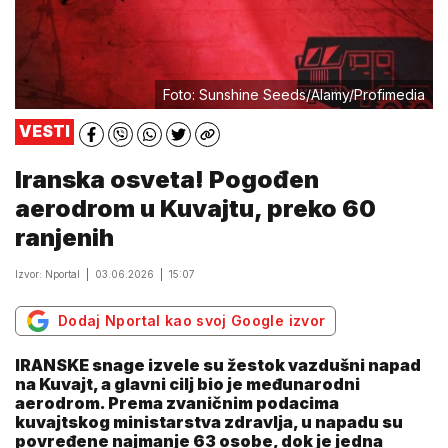
Foto: Sunshine Seeds/Alamy/Profimedia
VESTI
Iranska osveta! Pogođen
aerodrom u Kuvajtu, preko 60
ranjenih
Izvor: Nportal
03.06.2026
15:07
Dodaj Nportal kao svoj Google izvor
IRANSKE snage izvele su žestok vazdušni napad
na Kuvajt, a glavni cilj bio je međunarodni
aerodrom. Prema zvaničnim podacima
kuvajtskog ministarstva zdravlja, u napadu su
povređene najmanje 63 osobe, dok je jedna