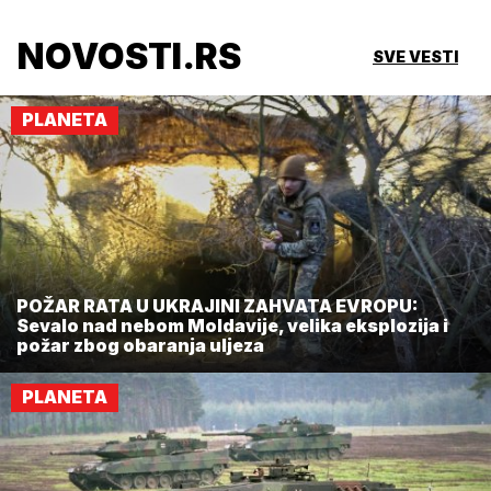
NOVOSTI.RS
SVE VESTI
PLANETA
POŽAR RATA U UKRAJINI ZAHVATA EVROPU:
Sevalo nad nebom Moldavije, velika eksplozija i
požar zbog obaranja uljeza
PLANETA