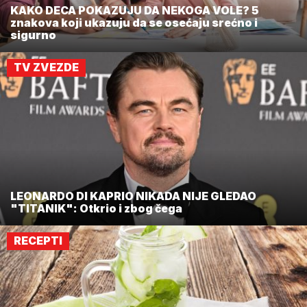
KAKO DECA POKAZUJU DA NEKOGA VOLE? 5
znakova koji ukazuju da se osećaju srećno i
sigurno
TV ZVEZDE
LEONARDO DI KAPRIO NIKADA NIJE GLEDAO
"TITANIK": Otkrio i zbog čega
RECEPTI