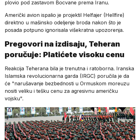
plovio pod zastavom Bocvane prema Iranu.
Američki avion ispalio je projektil Helfajer (Hellfire)
direktno u mašinsko odeljenje broda nakon što je
posada potpuno ignorisala višekratna upozorenja.
Pregovori na izdisaju, Teheran
poručuje: Platićete visoku cenu
Reakcija Teherana bila je trenutna i ratoborna. Iranska
Islamska revolucionarna garda (IRGC) poručila je da
će "narušavanje bezbednosti u Ormuskom moreuzu
nositi veliku i tešku cenu za agresivnu američku
vojsku".