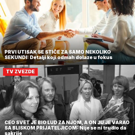
PRVI UTISAK SE STIČE ZA SAMO NEKOLIKO
SEKUNDI: Detalji koji odmah dolaze u fokus
TV ZVEZDE
CEO SVET JE BIO LUD ZA NJOM, A ON JU JE VARAO
SA BLISKOM PRIJATELJICOM: Nije se ni trudio da
sakrije