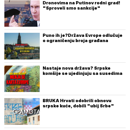
Dronovima na Putinov rodni grad!
"Sproveli smo sankcije"
Puno ih je?Država Evrope odlučuje
o ograničenju broja građana
Nastaje nova država? Srpske
komšije se ujedinjuju sa susedima
BRUKA Hrvati odobrili obnovu
srpske kuće, dobili "ubij Srbe"