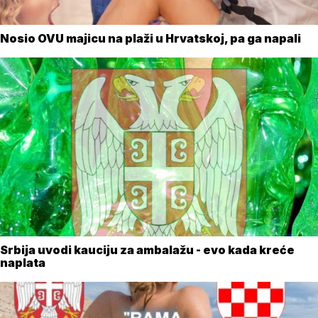
Nosio OVU majicu na plaži u Hrvatskoj, pa ga napali
Srbija uvodi kauciju za ambalažu - evo kada kreće
naplata