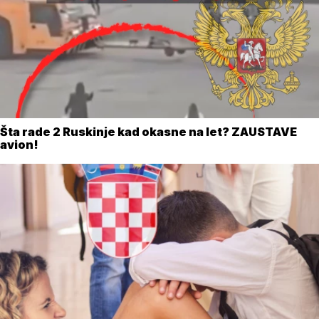
Šta rade 2 Ruskinje kad okasne na let? ZAUSTAVE
avion!