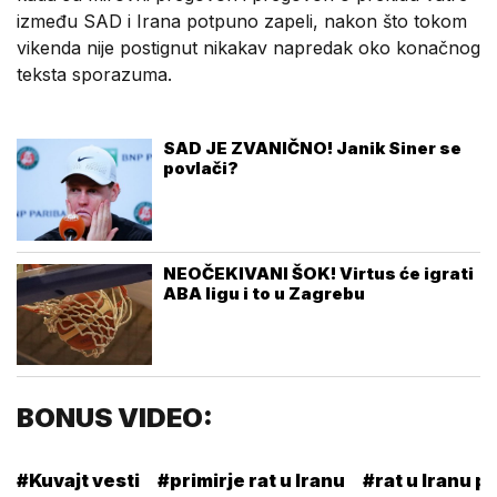
između SAD i Irana potpuno zapeli, nakon što tokom
vikenda nije postignut nikakav napredak oko konačnog
teksta sporazuma.
SAD JE ZVANIČNO! Janik Siner se
povlači?
NEOČEKIVANI ŠOK! Virtus će igrati
ABA ligu i to u Zagrebu
BONUS VIDEO:
#Kuvajt vesti
#primirje rat u Iranu
#rat u Iranu pr