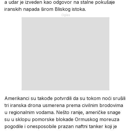
a udar je izveden kao odgovor na stalne pokušaje
iranskih napada širom Bliskog istoka.
Amerikanci su takođe potvrdili da su tokom noći srušili
tri iranska drona usmerena prema civilnim brodovima
u regionalnim vodama. Nešto ranije, američke snage
su u sklopu pomorske blokade Ormuskog moreuza
pogodile i onesposobile prazan naftni tanker koji je