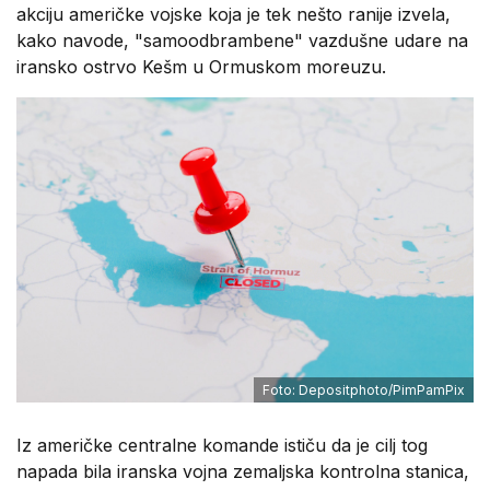
akciju američke vojske koja je tek nešto ranije izvela,
kako navode, "samoodbrambene" vazdušne udare na
iransko ostrvo Kešm u Ormuskom moreuzu.
Foto: Depositphoto/PimPamPix
Iz američke centralne komande ističu da je cilj tog
napada bila iranska vojna zemaljska kontrolna stanica,