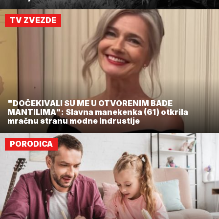
TV ZVEZDE
"DOČEKIVALI SU ME U OTVORENIM BADE
MANTILIMA": Slavna manekenka (61) otkrila
mračnu stranu modne indrustije
PORODICA