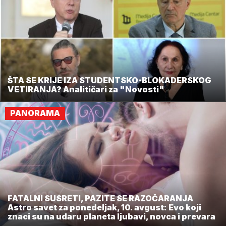
ŠTA SE KRIJE IZA STUDENTSKO-BLOKADERSKOG
VETIRANJA? Analitičari za "Novosti"
PANORAMA
FATALNI SUSRETI, PAZITE SE RAZOČARANJA
Astro savet za ponedeljak, 10. avgust: Evo koji
znaci su na udaru planeta ljubavi, novca i prevara