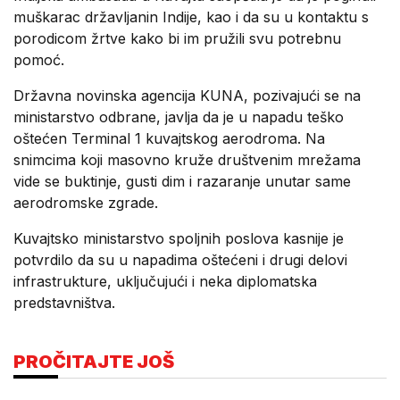
muškarac državljanin Indije, kao i da su u kontaktu s
porodicom žrtve kako bi im pružili svu potrebnu
pomoć.
Državna novinska agencija KUNA, pozivajući se na
ministarstvo odbrane, javlja da je u napadu teško
oštećen Terminal 1 kuvajtskog aerodroma. Na
snimcima koji masovno kruže društvenim mrežama
vide se buktinje, gusti dim i razaranje unutar same
aerodromske zgrade.
Kuvajtsko ministarstvo spoljnih poslova kasnije je
potvrdilo da su u napadima oštećeni i drugi delovi
infrastrukture, uključujući i neka diplomatska
predstavništva.
PROČITAJTE JOŠ