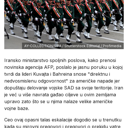
AY-COLLECTION/SIPA / Shutterstock Editorial / Profimedia
Iransko ministarstvo spoljnih poslova, kako prenosi
novinska agencija AFP, poslalo je jasnu poruku u kojoj
tvrdi da lideri Kuvajta i Bahreina snose "direktnu i
nedvosmislenu odgovornost" za američke napade jer
dopuštaju delovanje vojske SAD sa svoje teritorije. Iran
je već u više navrata gađao ciljeve u ovim zemljama
upravo zato što se u njima nalaze velike američke
vojne baze.
Ceo ovaj opasni talas eskalacije dogodio se u trenutku
kada su mirovni pregovori i pregovori o prekidu vatre