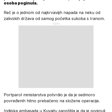
osoba poginula.
Reč je o jednom od najkrvavijih napada na neku od
zalivskih država od samog početka sukoba s Iranom.
Portparol ministarstva potvrdio je da je sedmoro
povređenih hitno prebačeno na složene operacije.
Indijska ambasada u Kuvajtu saopštila je da je poginuli