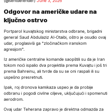
(@sentdefender)
June 3, 2026
Odgovor na američke udare na
ključno ostrvo
Portparol kuvajtskog ministarstva odbrane, brigadni
general Saud Abdulaziz Al-Otaibi, oštro je osudio ovaj
udar, proglasivši ga "zločinačkom iranskom
agresijom".
Iz američke centralne komande saopštili su da je Iran
tokom noći ispalio dva projektila prema Kuvajtu i još tri
prema Bahreinu, ali tvrde da su se oni raspali ili su
uspešno presretnuti.
Ipak, roj dronova kamikaza uspeo je da probije
odbranu i pogodi civilne ciljeve, uključujući i spomenuti
aerodrom.
Ovaj udar Teherana zapravo je direktna odmazda za