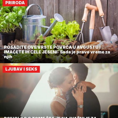
PRIRODA
POSADITE OVE VRSTE POVRĆA U AVGUSTU I
IMAĆETE IH CELE JESENI: Sada je pravo vreme za
njih
LJUBAV I SEKS