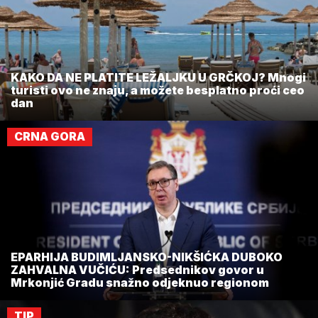
KAKO DA NE PLATITE LEŽALJKU U GRČKOJ? Mnogi
turisti ovo ne znaju, a možete besplatno proći ceo
dan
CRNA GORA
EPARHIJA BUDIMLJANSKO-NIKŠIĆKA DUBOKO
ZAHVALNA VUČIĆU: Predsednikov govor u
Mrkonjić Gradu snažno odjeknuo regionom
TIP