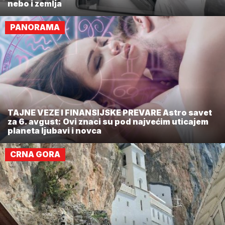
nebo i zemlja
PANORAMA
TAJNE VEZE I FINANSIJSKE PREVARE Astro savet
za 6. avgust: Ovi znaci su pod najvećim uticajem
planeta ljubavi i novca
CRNA GORA