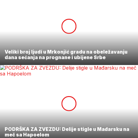
Veliki broj ljudi u Mrkonjić gradu na obeležavanju
dana sećanja na prognane i ubijene Srbe
PODRŠKA ZA ZVEZDU: Delije stigle u Mađarsku na
meč sa Hapoelom