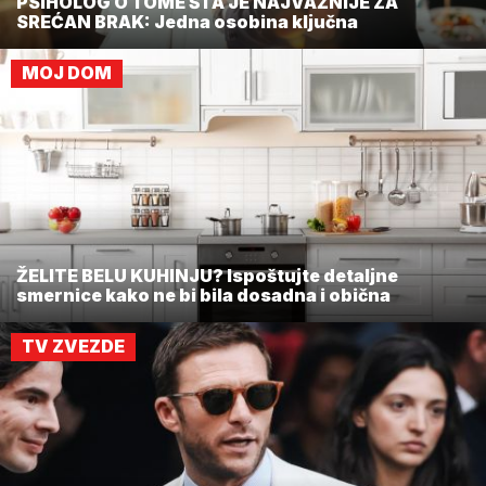
PSIHOLOG O TOME ŠTA JE NAJVAŽNIJE ZA
SREĆAN BRAK: Jedna osobina ključna
MOJ DOM
ŽELITE BELU KUHINJU? Ispoštujte detaljne
smernice kako ne bi bila dosadna i obična
TV ZVEZDE