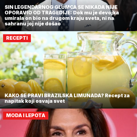
SIN LEGENDARNOG GLUMCA SE NIKADA NIJE
OPORAVIO OD TRAGEDIJE: Dok mu je devojka
umirala on bio na drugom kraju sveta, ni na
sahranu joj nije došao
RECEPTI
KAKO SE PRAVI BRAZILSKA LIMUNADA? Recept za
napitak koji osvaja svet
MODA I LEPOTA