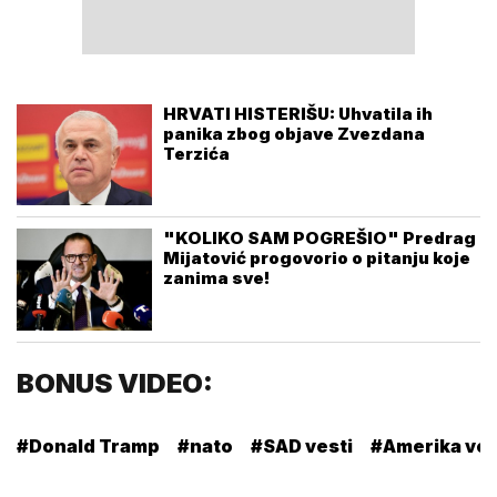
HRVATI HISTERIŠU: Uhvatila ih
panika zbog objave Zvezdana
Terzića
"KOLIKO SAM POGREŠIO" Predrag
Mijatović progovorio o pitanju koje
zanima sve!
BONUS VIDEO:
#Donald Tramp
#nato
#SAD vesti
#Amerika ves