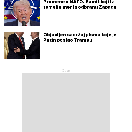
Promene u NATO: Samit koji iz
temelja menja odbranu Zapada
Objavljen sadržaj pisma koje je
Putin poslao Trampu