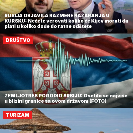
RUSIJA OBJAVILA RAZMERE RAZARANJA U
KURSKU: Nećete verovati koliko će Kijev morati da
plati u koliko dođe do ratne odštete
DRUŠTVO
ZEMLJOTRES POGODIO SRBIJU: Osetilo se najviše
u blizini granice sa ovom državom (FOTO)
TURIZAM