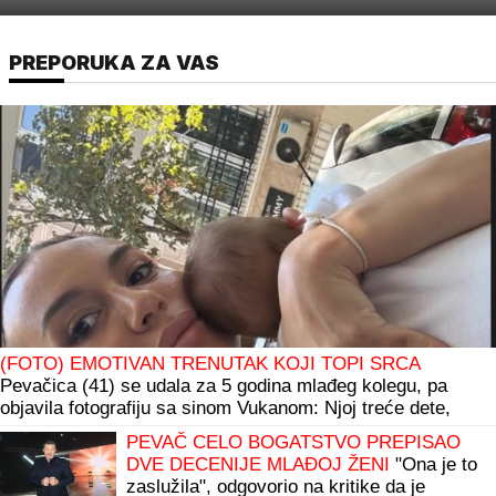
PREPORUKA ZA VAS
(FOTO) EMOTIVAN TRENUTAK KOJI TOPI SRCA
Pevačica (41) se udala za 5 godina mlađeg kolegu, pa
objavila fotografiju sa sinom Vukanom: Njoj treće dete,
njemu prvo
PEVAČ CELO BOGATSTVO PREPISAO
DVE DECENIJE MLAĐOJ ŽENI
"Ona je to
zaslužila", odgovorio na kritike da je