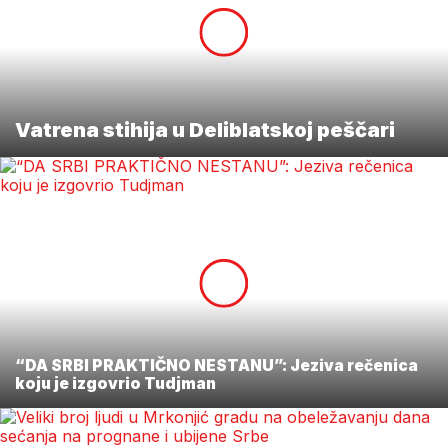
Vatrena stihija u Deliblatskoj peščari
“DA SRBI PRAKTIČNO NESTANU”: Jeziva rečenica
koju je izgovrio Tudjman