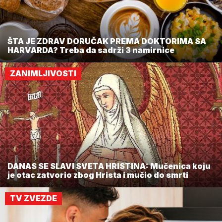
ŠTA JE ZDRAV DORUČAK PREMA DOKTORIMA SA
HARVARDA? Treba da sadrži 3 namirnice
ZANIMLJIVOSTI
DANAS SE SLAVI SVETA HRISTINA: Mučenica koju
je otac zatvorio zbog Hrista i mučio do smrti
TV ZVEZDE