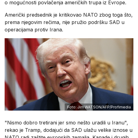
o mogućnosti povlačenja američkih trupa iz Evrope.
Američki predsednik je kritikovao NATO zbog toga što,
prema njegovim rečima, nije pružio podršku SAD u
operacijama protiv Irana.
Foto: Jim WATSON/AFP/Profimedia
"Nismo dobro tretirani jer smo nešto uradili u Iranu",
rekao je Tramp, dodajući da SAD ulažu velike iznose u
NATO radi zaštite evropskih zemalja, Kanade i drugih