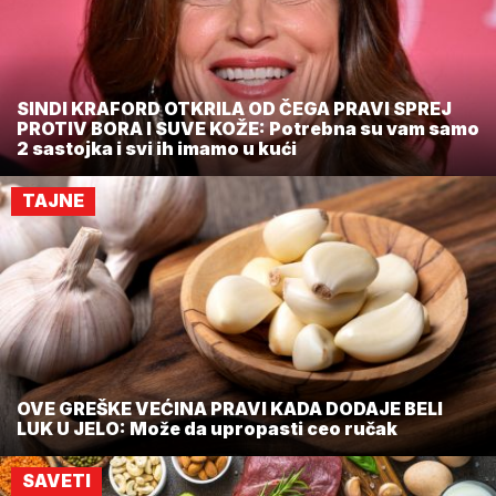
SINDI KRAFORD OTKRILA OD ČEGA PRAVI SPREJ
PROTIV BORA I SUVE KOŽE: Potrebna su vam samo
2 sastojka i svi ih imamo u kući
TAJNE
OVE GREŠKE VEĆINA PRAVI KADA DODAJE BELI
LUK U JELO: Može da upropasti ceo ručak
SAVETI