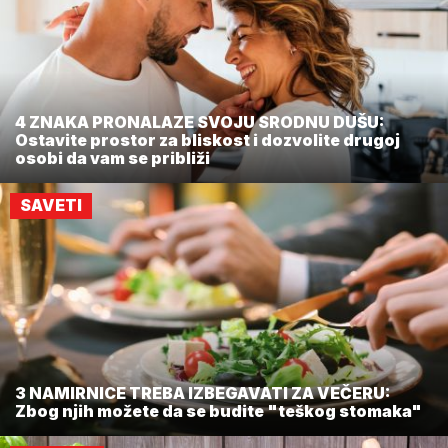
4 ZNAKA PRONALAZE SVOJU SRODNU DUŠU:
Ostavite prostor za bliskost i dozvolite drugoj
osobi da vam se približi
SAVETI
3 NAMIRNICE TREBA IZBEGAVATI ZA VEČERU:
Zbog njih možete da se budite "teškog stomaka"