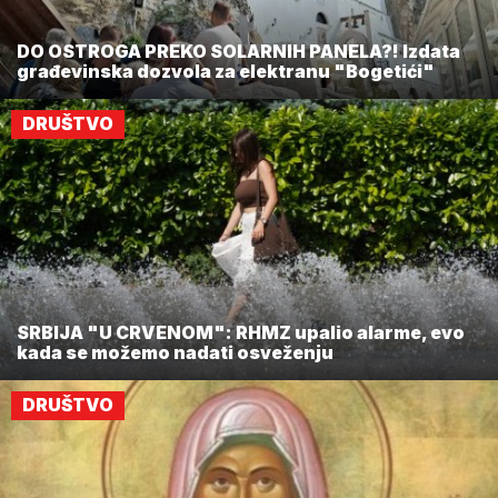
DO OSTROGA PREKO SOLARNIH PANELA?! Izdata
građevinska dozvola za elektranu "Bogetići"
DRUŠTVO
SRBIJA "U CRVENOM": RHMZ upalio alarme, evo
kada se možemo nadati osveženju
DRUŠTVO