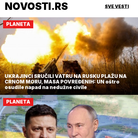
NOVOSTI.RS
SVE VESTI
PLANETA
UKRAJINCI SRUČILI VATRU NA RUSKU PLAŽU NA
CRNOM MORU, MASA POVREĐENIH: UN oštro
osudile napad na nedužne civile
PLANETA