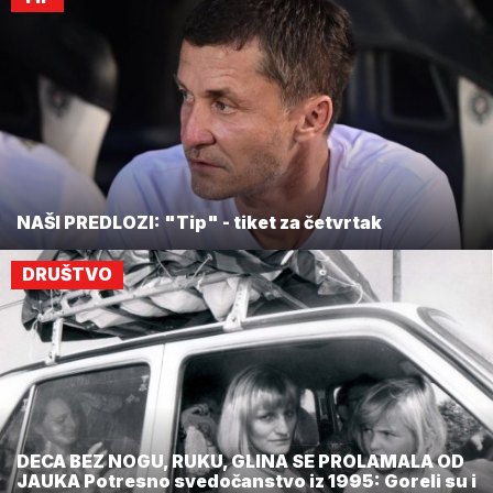
NAŠI PREDLOZI: "Tip" - tiket za četvrtak
DRUŠTVO
DECA BEZ NOGU, RUKU, GLINA SE PROLAMALA OD
JAUKA Potresno svedočanstvo iz 1995: Goreli su i