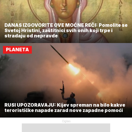
DANAS IZGOVORITE OVE MOĆNE REČI: Pomolite se
Svetoj Hristini, zaštitnici svih onih koji trpe i
stradaju od nepravde
PLANETA
RUSI UPOZORAVAJU: Kijev spreman na bilo kakve
terorističke napade zarad nove zapadne pomoći