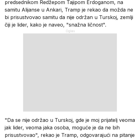
predsednikom Redžepom Tajipom Erdoganom, na
samitu Alijanse u Ankari, Tramp je rekao da možda ne
bi prisustvovao samitu da nije održan u Turskoj, zemlji
čiji je lider, kako je naveo, "snažna ličnost".
"Da se nije održao u Turskoj, gde je moj prijatelj veoma
jak lider, veoma jaka osoba, moguće je da ne bih
prisustvovao", rekao je Tramp, odgovarajući na pitanje