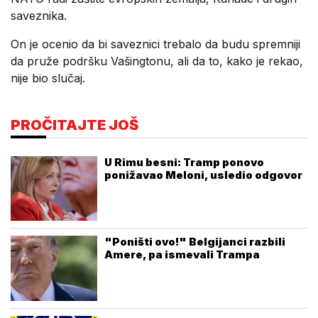
saveznika.
On je ocenio da bi saveznici trebalo da budu spremniji
da pruže podršku Vašingtonu, ali da to, kako je rekao,
nije bio slučaj.
PROČITAJTE JOŠ
U Rimu besni: Tramp ponovo
ponižavao Meloni, usledio odgovor
"Poništi ovo!" Belgijanci razbili
Amere, pa ismevali Trampa