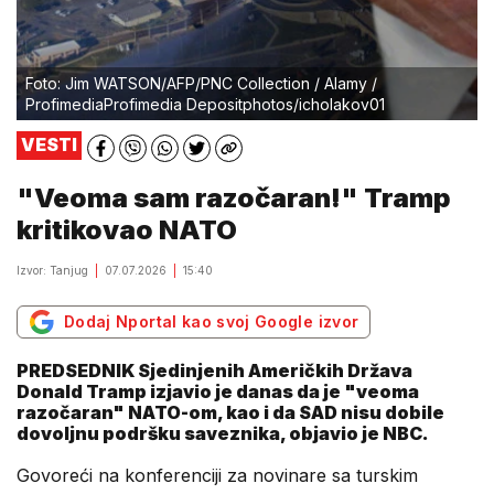
Foto: Jim WATSON/AFP/PNC Collection / Alamy /
ProfimediaProfimedia Depositphotos/icholakov01
VESTI
"Veoma sam razočaran!" Tramp
kritikovao NATO
Izvor: Tanjug
07.07.2026
15:40
Dodaj Nportal kao svoj Google izvor
PREDSEDNIK Sjedinjenih Američkih Država
Donald Tramp izjavio je danas da je "veoma
razočaran" NATO-om, kao i da SAD nisu dobile
dovoljnu podršku saveznika, objavio je NBC.
Govoreći na konferenciji za novinare sa turskim