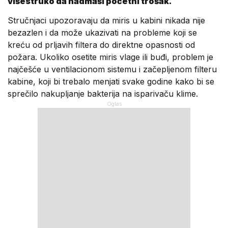
višestruko da nadmaši početni trošak.
Stručnjaci upozoravaju da miris u kabini nikada nije
bezazlen i da može ukazivati na probleme koji se
kreću od prljavih filtera do direktne opasnosti od
požara. Ukoliko osetite miris vlage ili buđi, problem je
najčešće u ventilacionom sistemu i začepljenom filteru
kabine, koji bi trebalo menjati svake godine kako bi se
sprečilo nakupljanje bakterija na isparivaču klime.