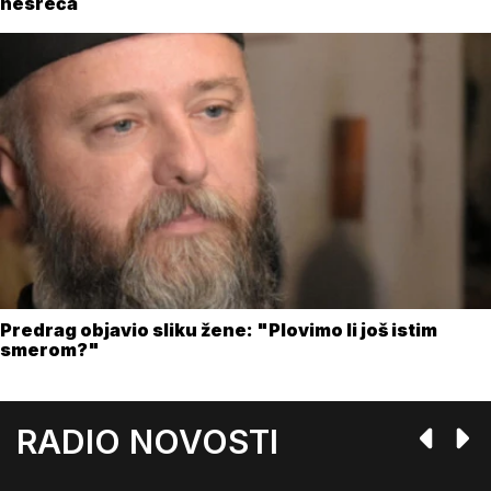
nesreća
Predrag objavio sliku žene: "Plovimo li još istim
smerom?"
RADIO NOVOSTI