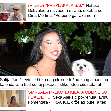
(VIDEO) "PREPLAKALA SAM"
Nataša
Bekvalac o najvećem strahu, dotakla se i
Dina Merlina: "Potpuno ga razumem"
Sofija Janićijević je htela da pokrene tužbu zbog albanskog
kalendara, a kad su joj pokazali sliku istog odustala je!
SMRŠALA PREKO 10 KILA, A OBLINE SU
I DALJE TU!
Seka Aleksić pokrenula lavinu
komentara - TRAČICE drže atribute, a tek
struk da joj vidite (FOTO)