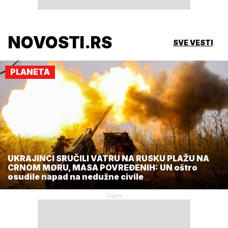
NOVOSTI.RS
SVE VESTI
PLANETA
UKRAJINCI SRUČILI VATRU NA RUSKU PLAŽU NA
CRNOM MORU, MASA POVREĐENIH: UN oštro
osudile napad na nedužne civile