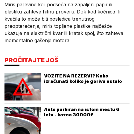
Miris paljevine koji podseća na zapaljeni papir ili
plastiku zahteva hitnu proveru. Dok kod kočnica ili
kvačila to može biti posledica trenutnog
preopterećenja, miris topljene plastike najčešće
ukazuje na električni kvar ili kratak spoj, što zahteva
momentalno gašenje motora.
PROČITAJTE JOŠ
VOZITE NA REZERVI? Kako
izračunati koliko je goriva ostalo
Auto parkiran na istom mestu 6
leta - kazna 30000€