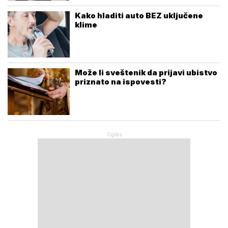
Kako hladiti auto BEZ uključene
klime
Može li sveštenik da prijavi ubistvo
priznato na ispovesti?