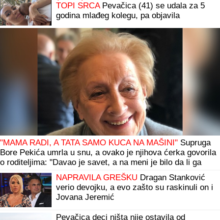
TOPI SRCA
Pevačica (41) se udala za 5
godina mlađeg kolegu, pa objavila
fotografiju sa sinom Vukanom: Njoj treće
dete, njemu prvo
"MAMA RADI, A TATA SAMO KUCA NA MAŠINI"
Supruga
Bore Pekića umrla u snu, a ovako je njihova ćerka govorila
o roditeljima: "Davao je savet, a na meni je bilo da li ga
prihvatam ili ne"
NAPRAVILA GREŠKU
Dragan Stanković
verio devojku, a evo zašto su raskinuli on i
Jovana Jeremić
Pevačica deci ništa nije ostavila od