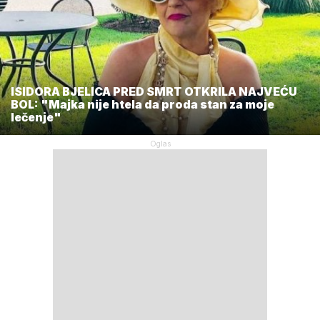
ISIDORA BJELICA PRED SMRT OTKRILA NAJVEĆU
BOL: "Majka nije htela da proda stan za moje
lečenje"