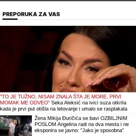
PREPORUKA ZA VAS
"TO JE TUŽNO, NISAM ZNALA ŠTA JE MORE, PRVI
MOMAK ME ODVEO"
Seka Aleksić na ivici suza otkrila
kada je prvi put otišla na letovanje i umalo se rasplakala
Žena Mikija Đuričića se bavi OZBILJNIM
POSLOM Angelina radi na dva mesta i ne
eksponira se javno: "Jako je sposobna"