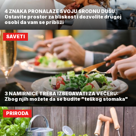
4 ZNAKA PRONALAZE SVOJU SRODNU DUŠU:
Ostavite prostor za bliskost i dozvolite drugoj
osobi da vam se približi
SAVETI
3 NAMIRNICE TREBA IZBEGAVATI ZA VEČERU:
Zbog njih možete da se budite "teškog stomaka"
PRIRODA