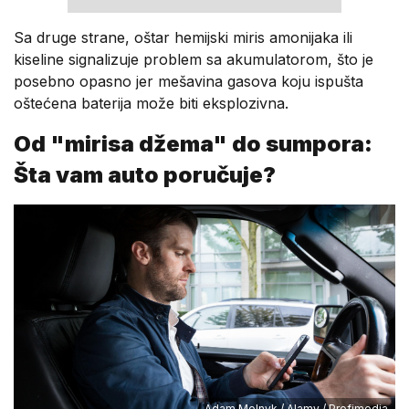
Sa druge strane, oštar hemijski miris amonijaka ili
kiseline signalizuje problem sa akumulatorom, što je
posebno opasno jer mešavina gasova koju ispušta
oštećena baterija može biti eksplozivna.
Od "mirisa džema" do sumpora:
Šta vam auto poručuje?
Adam Melnyk / Alamy / Profimedia