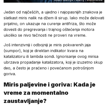
Jedan od najčešćih, a ujedno i najopasnijih znakova je
slatkast miris nalik na džem ili sirup. Iako može delovati
prijatno, on ukazuje na curenje antifriza, što može
dovesti do pregrevanja i trajnog oštećenja motora
ukoliko se nivo tečnosti ne proveri na vreme.
Još intenzivniji i odbojniji je miris pokvarenih jaja
(sumpor), koji je direktan indikator kvara na
katalizatoru ili lambda sondi. Ignorisanje ovog mirisa
ubrzava propadanje katalizatora, koji je izuzetno skup
deo, a često je praćeno i povećanom potrošnjom
goriva.
Miris paljevine i goriva: Kada je
vreme za momentalno
zaustavljanje?