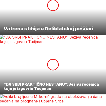
Vatrena stihija u Deliblatskoj peščari
“DA SRBI PRAKTIČNO NESTANU”: Jeziva rečenica
koju je izgovrio Tudjman