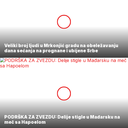
Veliki broj ljudi u Mrkonjić gradu na obeležavanju
dana sećanja na prognane i ubijene Srbe
PODRŠKA ZA ZVEZDU: Delije stigle u Mađarsku na
meč sa Hapoelom