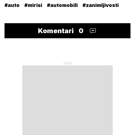
#auto
#mirisi
#automobili
#zanimljivosti
Komentari
0