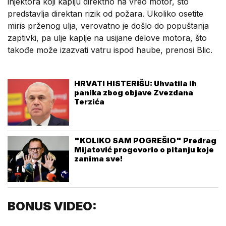
injektora koji kaplju direktno na vreo motor, što
predstavlja direktan rizik od požara. Ukoliko osetite
miris prženog ulja, verovatno je došlo do popuštanja
zaptivki, pa ulje kaplje na usijane delove motora, što
takođe može izazvati vatru ispod haube, prenosi Blic.
HRVATI HISTERIŠU: Uhvatila ih
panika zbog objave Zvezdana
Terzića
"KOLIKO SAM POGREŠIO" Predrag
Mijatović progovorio o pitanju koje
zanima sve!
BONUS VIDEO: