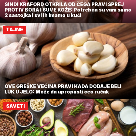
SINDI KRAFORD OTKRILA OD ČEGA PRAVI SPREJ
PROTIV BORA I SUVE KOŽE: Potrebna su vam samo
2 sastojka i svi ih imamo u kući
TAJNE
OVE GREŠKE VEĆINA PRAVI KADA DODAJE BELI
LUK U JELO: Može da upropasti ceo ručak
SAVETI