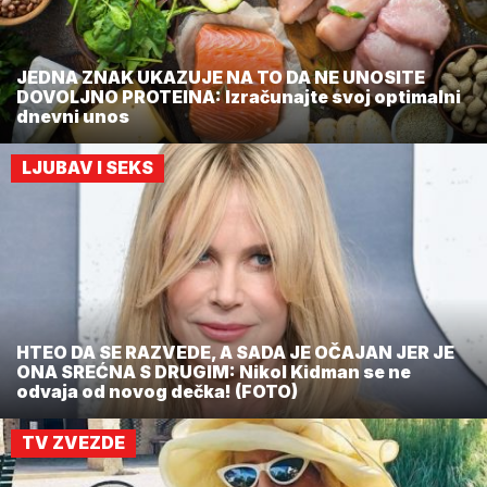
JEDNA ZNAK UKAZUJE NA TO DA NE UNOSITE
DOVOLJNO PROTEINA: Izračunajte svoj optimalni
dnevni unos
LJUBAV I SEKS
HTEO DA SE RAZVEDE, A SADA JE OČAJAN JER JE
ONA SREĆNA S DRUGIM: Nikol Kidman se ne
odvaja od novog dečka! (FOTO)
TV ZVEZDE