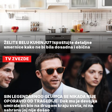
ŽELITE BELU KUHINJU? Ispoštujte detaljne
smernice kako ne bi bila dosadna i obična
TV ZVEZDE
SIN LEGENDARNOG GLUMCA SE NIKADA NIJE
OPORAVIO OD TRAGEDIJE: Dok mu je devojka
umirala on bio na drugom kraju sveta, ni na
sahranu joj nije došao