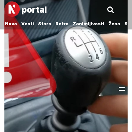
portal
Novo
Vesti
Stars
Retro
Zanimljivosti
Žena
Sp