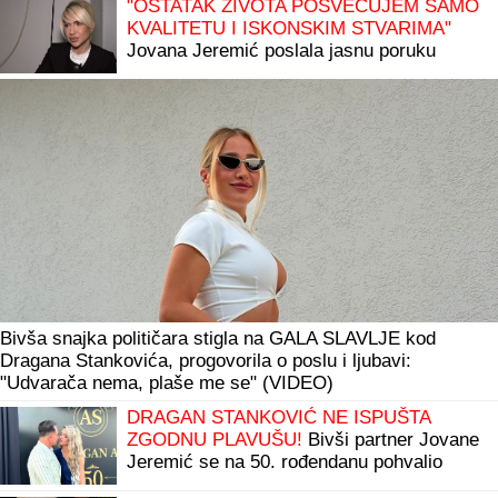
"OSTATAK ŽIVOTA POSVEĆUJEM SAMO
KVALITETU I ISKONSKIM STVARIMA"
Jovana Jeremić poslala jasnu poruku
nakon što je Dragan objavio veridbu
Bivša snajka političara stigla na GALA SLAVLJE kod
Dragana Stankovića, progovorila o poslu i ljubavi:
"Udvarača nema, plaše me se" (VIDEO)
DRAGAN STANKOVIĆ NE ISPUŠTA
ZGODNU PLAVUŠU!
Bivši partner Jovane
Jeremić se na 50. rođendanu pohvalio
devojkom, PRŠTE POLJUPCI: "Ne pitam