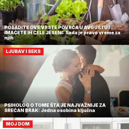
POSADITE OVE VRSTE POVRĆA U AVGUSTU I
IMAĆETE IH CELE JESENI: Sada je pravo vreme za
njih
LJUBAV I SEKS
PSIHOLOG O TOME ŠTA JE NAJVAŽNIJE ZA
SREĆAN BRAK: Jedna osobina ključna
MOJ DOM