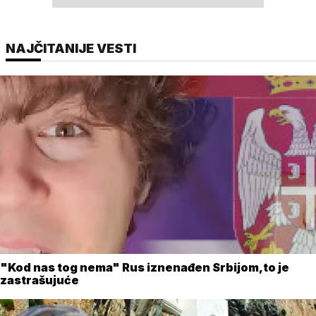
NAJČITANIJE VESTI
"Kod nas tog nema" Rus iznenađen Srbijom,to je
zastrašujuće