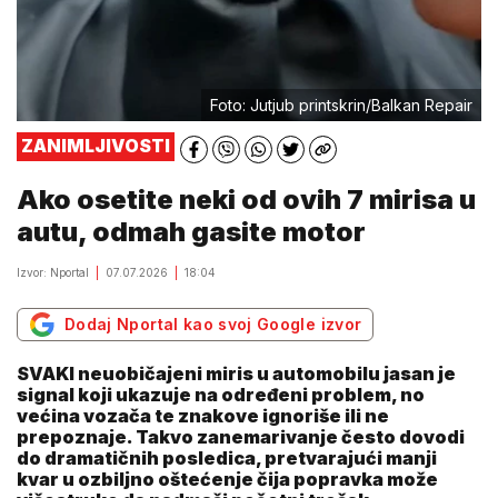
Foto: Jutjub printskrin/Balkan Repair
ZANIMLJIVOSTI
Ako osetite neki od ovih 7 mirisa u
autu, odmah gasite motor
Izvor: Nportal
07.07.2026
18:04
Dodaj Nportal kao svoj Google izvor
SVAKI neuobičajeni miris u automobilu jasan je
signal koji ukazuje na određeni problem, no
većina vozača te znakove ignoriše ili ne
prepoznaje. Takvo zanemarivanje često dovodi
do dramatičnih posledica, pretvarajući manji
kvar u ozbiljno oštećenje čija popravka može