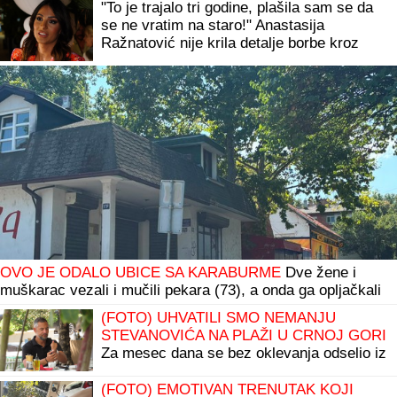
se ja ništa oko ženidbe" (VIDEO)
"To je trajalo tri godine, plašila sam se da
se ne vratim na staro!" Anastasija
Ražnatović nije krila detalje borbe kroz
koju je prošla
OVO JE ODALO UBICE SA KARABURME
Dve žene i
muškarac vezali i mučili pekara (73), a onda ga opljačkali
(FOTO) UHVATILI SMO NEMANJU
STEVANOVIĆA NA PLAŽI U CRNOJ GORI
Za mesec dana se bez oklevanja odselio iz
Beograda, a evo kako sada živi sa
suprugom i ćerkom
(FOTO) EMOTIVAN TRENUTAK KOJI